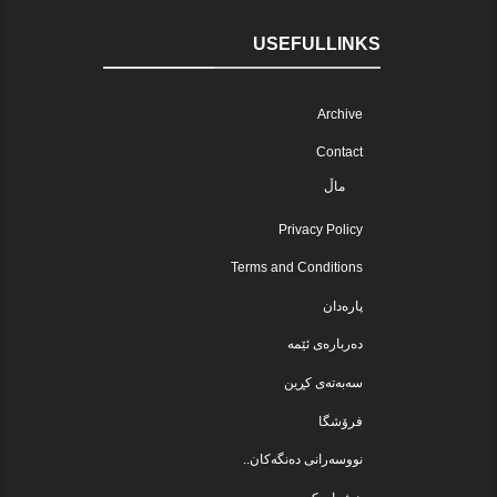
USEFULLINKS
Archive
Contact
ماڵ
Privacy Policy
Terms and Conditions
پارەدان
دەربارەی ئێمە
سەبەتەی کڕین
فرۆشگا
نووسەرانی دەنگەکان..