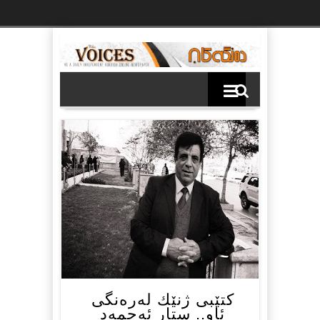
Ski
t
th
conten
كتێبی ژنێك له‌ره‌نگی
ئاو.. ستار ئەحمەد