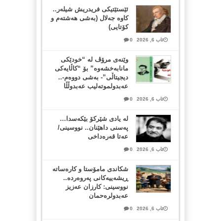
ئێستێتیکی فریدریش شیلەر..
کاوە جەلال (بەشی هەشتەم و
کۆتایی)
ئاب 6, 2026
0
وێنەی مرۆڤ لە “خودێکی
مانابەخشەوە” بۆ “کاڵایەکی
دیجیتاڵی”- بەشی دووەم-..
عەبدولموتەلیب عەبدوڵڵا
ئاب 6, 2026
0
لە یادی شێرکۆ بێکەسدا…
پەسنی داهێنان.. نووسینی/
عەتا قەرەداخی
ئاب 6, 2026
0
شکاندی مامۆستا و کارەساتە
ڕیشەییەکانی پەروەردە..
نووسینی: کارزان عەزیز
عەبدولرەحمان
ئاب 6, 2026
0