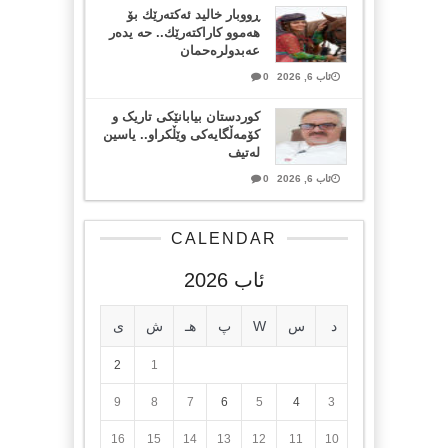
ڕووبار خالید ئەكتەرێك بۆ
هەموو كاراكتەرێك.. حه یدەر
عەبدولرەحمان
ئاب 6, 2026
0
کوردستان بیابانێکی تاریک و
کۆمەڵگایەکی وێڵکراو.. یاسین
لەتیف
ئاب 6, 2026
0
CALENDAR
ئاب 2026
د
س
W
پ
هـ
ش
ی
2
1
9
8
7
6
5
4
3
16
15
14
13
12
11
10