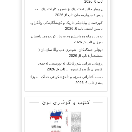
ئاب 6, 2026
ڕووبار خالید ئەكتەرێك بۆ هەموو كاراكتەرێك.. حه
یدەر عەبدولرەحمان
ئاب 6, 2026
کوردستان بیابانێکی تاریک و کۆمەڵگایەکی وێڵکراو..
یاسین لەتیف
ئاب 6, 2026
بە دیار زمانەوە دانیشتووم بە دیار کوردەوە.. داستان
بەرزان
ئاب 6, 2026
تونێڵی جەنگەکان.. شیعری عەبدوڵڵا سلێمان (
مەشخەڵ)
ئاب 6, 2026
ڕۆمانی بیرانی شەڕڤانێک لە نووسینی ئەحمەد
کامەران بڵاودەکرێتەوە …
ئاب 6, 2026
دەسەڵاتدارانی هەرێم و دڵخۆشکردنی خەڵک.. نەوزاد
بەندی
ئاب 6, 2026
کتێب و گۆڤاری نوێ