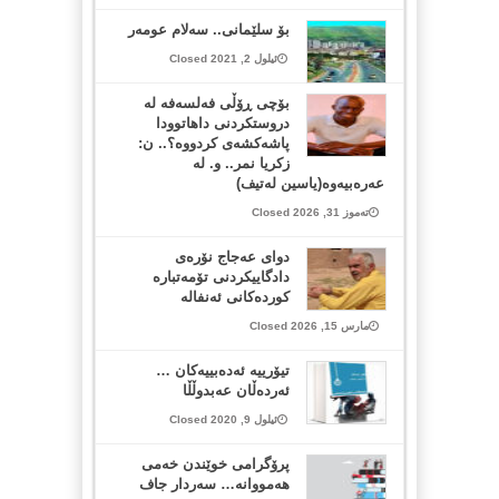
بۆ سلێمانی.. سه‌لام عومه‌ر
ئیلول 2, 2021 Closed
بۆچی ڕۆڵی فەلسەفە لە
دروستکردنی داهاتوودا
پاشەکشەی کردووە؟.. ن:
زکریا نمر.. و. لە
عەرەبیەوە(یاسین لەتیف)
تەموز 31, 2026 Closed
دوای عەجاج نۆرەی
دادگاییكردنی تۆمەتبارە
كوردەكانی ئەنفالە
مارس 15, 2026 Closed
تیۆرییە ئەدەبییەکان …
ئەردەڵان عەبدوڵڵا
ئیلول 9, 2020 Closed
پرۆگرامی خوێندن خەمی
هەمووانە… سەردار جاف