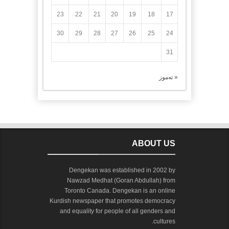
23
22
21
20
19
18
17
30
29
28
27
26
25
24
31
« تەموز
ABOUT US
Dengekan was established in 2002 by
Nawzad Medhat (Goran Abdullah) from
Toronto Canada. Dengekan is an online
Kurdish newspaper that promotes democracy
and equality for people of all genders and
cultures.