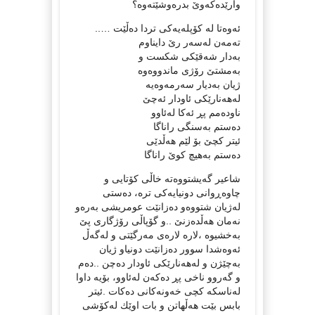
وارێده‌كه‌وێ‌ بدره‌وشێته‌وه‌؟
ئه‌وه‌تا له‌ كۆپله‌یه‌كی تردا ده‌ڵێت …..
ته‌مه‌ن له‌سه‌ر رێ دایناوم
به‌دار شه‌قێكی شكست و
به‌مشتێ‌ رۆژی ماندووه‌وه‌
ژیان به‌دیار سه‌رمه‌وه‌یه‌
له‌هه‌نارێكی ئاودار ئه‌چێ‌
ناوده‌مم پڕ ئه‌كا له‌ئاوو
ده‌ستم به‌سنگی راناگا
ئیتر كچێ‌ بۆ لێم هه‌ڵدێی
ده‌ستم به‌هیچ كوێ‌ راناگا
شاعیر گه‌یشتووه‌ته‌ خاڵی كۆتایی و
چاوه‌ڕوانی دونیایه‌كی تره‌، ده‌ستی
له‌ژیان شتووه‌و ده‌زانێت عومریشی به‌ره‌و
نه‌مان هه‌ڵده‌زنێ‌ ..و گۆپاڵی رۆژگاری پێ‌
به‌خشیوه‌ ،لاره‌ لاره‌ی مه‌رگێتی و له‌گه‌ڵ
ئه‌وه‌شدا سوور ده‌زانێت دونیاو ژیان
به‌چێژن و له‌هه‌نارێكی ئاودار ده‌چن ..ده‌م
و گه‌روو ناخی پڕ ده‌كه‌ن له‌ئاوو، بۆیه‌ داوا
له‌ناسكه‌ كچی خه‌ونه‌كانی ده‌كات .ئیتر
بابس بێت هه‌ڵهاتن و بات اوێك له‌كۆشی