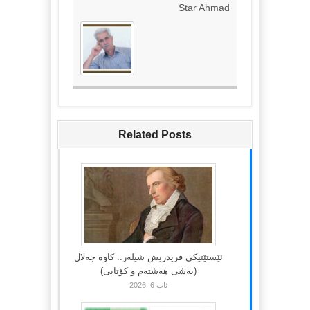
Star Ahmad
Related Posts
ئێستێتیکی فریدریش شیلەر.. کاوە جەلال
(بەشی هەشتەم و کۆتایی)
ئاب 6, 2026