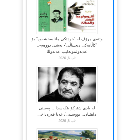
وێنەی مرۆڤ لە “خودێکی مانابەخشەوە” بۆ
“کاڵایەکی دیجیتاڵی”- بەشی دووەم-..
عەبدولموتەلیب عەبدوڵڵا
ئاب 6, 2026
لە یادی شێرکۆ بێکەسدا… پەسنی
داهێنان.. نووسینی/ عەتا قەرەداخی
ئاب 6, 2026