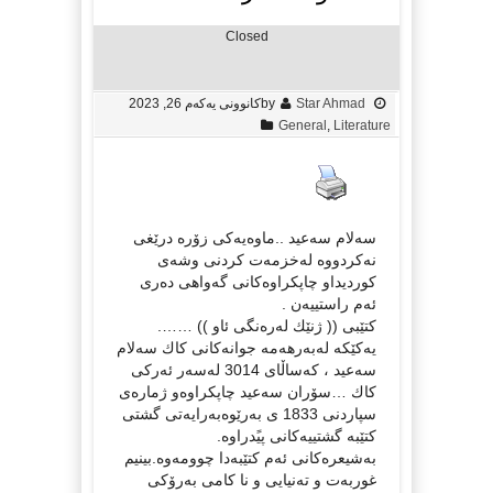
Closed
Star Ahmad
by
کانوونی یەکەم 26, 2023
General
,
Literature
سه‌لام سه‌عید ..ماوه‌یه‌كی زۆره‌ درێغی
نه‌كردووه‌ له‌خزمه‌ت كردنی وشه‌ی
كوردیداو چاپكراوه‌كانی گه‌واهی ده‌ری
ئه‌م راستییه‌ن .
كتێبی (( ژنێك له‌ره‌نگی ئاو )) …….
یه‌كێكه‌ له‌به‌رهه‌مه‌ جوانه‌كانی كاك سه‌لام
سه‌عید ، كه‌ساڵای 3014 له‌سه‌ر ئه‌ركی
كاك …سۆران سه‌عید چاپكراوه‌و ژماره‌ی
سپاردنی 1833 ی به‌رێوه‌به‌رایه‌تی گشتی
كتێبه‌ گشتییه‌كانی پیًدراوه‌.
به‌شیعره‌كانی ئه‌م كتێبه‌دا چوومه‌وه‌.بینیم
غوربه‌ت و ته‌نیایی و نا كامی به‌رۆكی