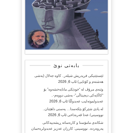
بابەتی نوێ
ئێستێتیکی فریدریش شیلەر.. کاوە جەلال (بەشی
هەشتەم و کۆتایی)
ئاب 6, 2026
وێنەی مرۆڤ لە “خودێکی مانابەخشەوە” بۆ
“کاڵایەکی دیجیتاڵی”- بەشی دووەم-..
عەبدولموتەلیب عەبدوڵڵا
ئاب 6, 2026
لە یادی شێرکۆ بێکەسدا… پەسنی داهێنان..
نووسینی/ عەتا قەرەداخی
ئاب 6, 2026
شکاندی مامۆستا و کارەساتە ڕیشەییەکانی
پەروەردە.. نووسینی: کارزان عەزیز عەبدولرەحمان