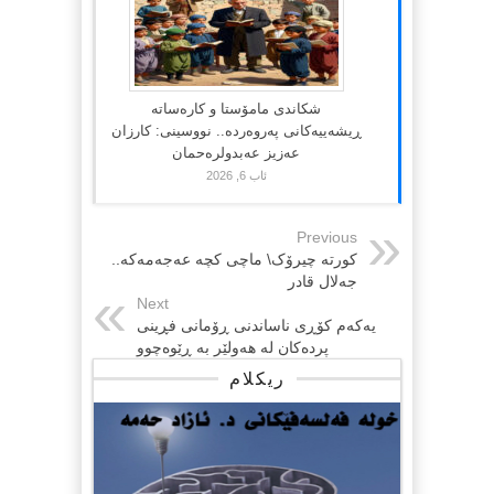
شکاندی مامۆستا و کارەساتە
ڕیشەییەکانی پەروەردە.. نووسینی: کارزان
عەزیز عەبدولرەحمان
ئاب 6, 2026
Previous
کورتە چیرۆک\ ماچی کچە عەجەمەکە..
جەلال قادر
Next
یەکەم کۆڕى ناساندنى ڕۆمانى فڕینى
پردەکان لە هەولێر بە ڕێوەچوو
ریکلام