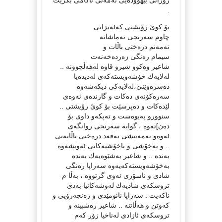
.
بۆ كوێ‌ رۆیشتی كه‌ئه‌تزانی
چاوم سه‌رنجی ته‌ماشاته‌
ته‌مه‌نم دره‌ختی باڵات و
سیمام ره‌نگی زه‌رده‌خه‌نه‌ت
شاعیر وه‌كوو شیرو قاوه‌ له‌هه‌ڵچوونه‌ ..
له‌لایه‌ك خۆشه‌ویسته‌كه‌ی له‌دیده‌یا
ده‌سره‌وێنێ‌،له‌لایه‌كی دیكه‌شه‌وه‌
سه‌ره‌كۆنه‌ی ده‌كات و گازنده‌ی ئه‌وه‌ی
لێده‌كات و ده‌پرسێت بۆ كوێ‌ رۆیشتی ..
سنوورو په‌یوه‌ست و ته‌پكه‌و داوی بۆ
ده‌ن]ته‌وه‌ ، گوایه‌ سه‌رنجی روانگه‌ی
ئه‌وه‌و ته‌مه‌نیشی به‌قه‌د دره‌ختی باڵایه‌تی
.. و به‌خۆشی و ناخۆشیه‌كانی ئه‌ویشه‌وه‌
به‌نده‌ .. و شاعیر به‌شێوه‌یه‌ك به‌نده‌
به‌خۆشه‌ویسته‌كه‌یه‌وه‌ سه‌راپا ره‌نگی
شادی و ناسۆری ئه‌وی گرتووه‌ ، به‌ڵا م
تروسكه‌ی شادیه‌ك له‌وشه‌كانیا به‌دی
ناكه‌یت . سه‌راپا نائومێدی و ره‌نجه‌رۆیی و
كه‌وتن و هه‌ڵاتنه‌ .. شاعیر ره‌شبینه‌ و
تروسكه‌ی ئازادی له‌ناخیا زۆر كه‌م