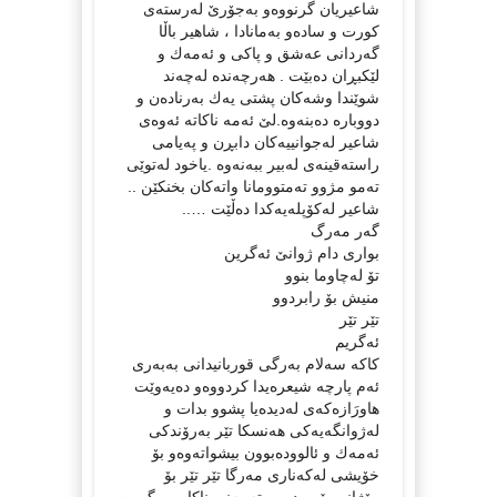
شاعیریان گرنووه‌و به‌جۆرێ له‌رسته‌ی
كورت و ساده‌و به‌مانادا ، شاهیر باڵا
گه‌ردانی عه‌شق و پاكی و ئه‌مه‌ك و
لێكبڕان ده‌بێت . هه‌رچه‌نده‌ له‌چه‌ند
شوێندا وشه‌كان پشتی یه‌ك به‌رناده‌ن و
دووباره‌ ده‌بنه‌وه‌.لێ‌ ئه‌مه‌ ناكاته‌ ئه‌وه‌ی
شاعیر له‌جوانییه‌كان دابڕن و په‌یامی
راسته‌قینه‌ی له‌بیر ببه‌نه‌وه‌ .یاخود له‌توێی
ته‌مو مژوو ته‌متوومانا واته‌كان بخنكێن ..
شاعیر له‌كۆپله‌یه‌كدا ده‌ڵێت …..
گه‌ر مه‌رگ
بواری دام ژوانێ‌ ئه‌گرین
تۆ له‌چاوما بنوو
منیش بۆ رابردوو
تێر تێر
ئه‌گریم
كاكه‌ سه‌لام به‌رگی قوربانیدانی به‌به‌ری
ئه‌م پارچه‌ شیعره‌یدا كردووه‌و ده‌یه‌وێت
هاورَازه‌كه‌ی له‌دیده‌یا پشوو بدات و
له‌ژوانگه‌یه‌كی هه‌نسكا تێر به‌رۆندكی
ئه‌مه‌ك و ئالووده‌بوون بیشواته‌وه‌و بۆ
خۆیشی له‌كه‌ناری مه‌رگا تێر تێر بۆ
رۆژانی بێهووده‌یی ته‌مه‌نی ناكامی بگریت