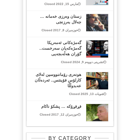
مارس 15, 2022 Closed
زستان وەرزی خەمانە …
جەلال بەرزنجی
حوزەیران 8, 2017 Closed
گەمژەکانی ئەمەریکا
گەمژەکەیان سەرخست..
گۆران هەڵەبجەیی
تشرینی دووەم 9, 2024 Closed
هونەری رۆماننووسین لەلای
کارلۆس فۆینتس.. ئەردەڵان
عەبدوڵڵا
شوبات 13, 2025 Closed
فڕفڕۆکە … پشکۆ ناکام
حوزەیران 12, 2017 Closed
BY CATEGORY