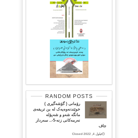
RANDOM POSTS
رۆمانی ( گۆشەگيری )
خوێندنەوەيەک لە بن تريفەی
مانگە شەو و شەپۆلە
نەرمەکانی زنە-5-.. سەردار
جاف
ئیلول 4, 2022 Closed