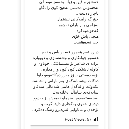
عه‌شق و ڤین و ژیانا بحه‌سێنه‌وه‌..لێ‌
ئه‌فسوس ده‌ستی به‌هیچ كوێ‌ راناگاو
ناچار ده‌ڵیت :.
خۆزگه‌ زامه‌كانی نیشتمان
به‌زامی به‌ر باران ئه‌چوو
كه‌خۆشیه‌كرد
هیچی پاش خۆی
جێ‌ نه‌ده‌هێشت
دیاره‌ ئه‌م هه‌موو قسه‌و باس و ئه‌م
هه‌موو جوانكاری و وشه‌سازی و دووباره‌
نزایه‌ ی شاعیر بۆ نیشتمانێكی خوناوی و
كاوله‌ ئاشێكی كون كون و زامداره‌ ..
بۆیه‌ ده‌ستی سۆز به‌رز ده‌كاته‌وه‌و داوا
ده‌كات نیشتمانه‌كه‌ی به‌ر بارانی ره‌حمه‌ت
بكه‌وێت و له‌گه‌ڵ هاتنی شه‌ماڵی سه‌فاو
سایه‌قه‌ی ساماڵدا ،خڵته‌یه‌ك
به‌جه‌سته‌یه‌وه‌ نه‌ده‌ماو ئه‌میش پرَ به‌دوو
دیده‌ی خه‌وی یه‌كجاری دایده‌گرت و
ئۆخه‌ی و ماڵاوایی له‌زه‌برو زه‌نگ ده‌كرد .
Post Views:
57