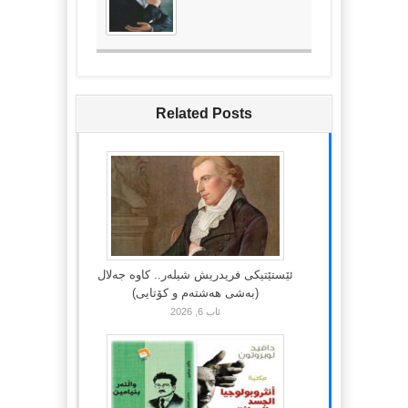
Related Posts
ئێستێتیکی فریدریش شیلەر.. کاوە جەلال
(بەشی هەشتەم و کۆتایی)
ئاب 6, 2026