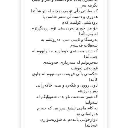
بگرينە بەر
کە ساباتی دڵی تۆ بم، بمچنە لە نێو شاڵتدا
هەوری و دەسماڵی سەر شانتم، با
باوەشێنی کوڵمت کەم
خۆ من خوری بەردەستی تۆم، ڕەنگڕێژم
لە بەرماڵتدا
پەرستگا و ئايينی منی، دەروێشم بە
شەهلات قەسەم
کە ديدە مەستەی خومارييت، ئاوابووم لە
جەماڵتدا
دەجريوێنم لە سەرداری حەوشەی
غوربەتی ئەوينت
شکستی باڵی فڕينمە، نوستووم لە چاوی
کاڵتدا
ئاوی روون و بێگەرد و مت، خاکەڕایی
دەر پەرژينتم
کەشتی تەمەنت تاو بدە، شەپۆلێکم لە
سەوڵتدا
بە کام ماچی ئيشق سڕ بم، کە حەزم
هەراسانی تۆ
ئاوازخوێنی باڵندەم لە شۆڕەسواری
خەياڵتدا