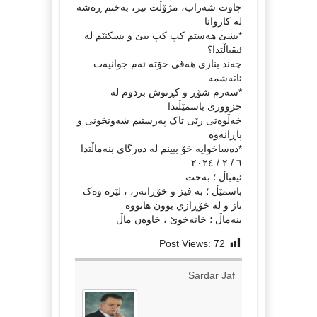
چاوت شەراب، مژۆڵت تير، بەختم ڕەشە
لە کاروانا
*بشێ هەستم کپ کپ ببێ و بسکنێم لە
ئيقباڵتدا؟
چەند بنازی هەقی خۆتە ئەم جوانيەت
ئاتەشمە
*سەرم شۆڕ و کڕنوش بردوم لە
حزووری باسمێڵتدا
خەڵوەتی رێی تاک پەرستيم شەونخونی و
پاڕانەوە
*دەساخوايە خۆ ببينم لە دەرگای بنەماڵتدا
٦ / ٢ / ٢٠٢٤
ئيقباڵ ؛ بەخت
باسمێڵ ؛ بە فيز و خۆڕانەر، ، لێرە وەک
ناز و لە خۆڕازي بوون هاتووە
بنەماڵ ؛ خانەخوێ ، خاوەن ماڵ
Post Views:
72
Sardar Jaf