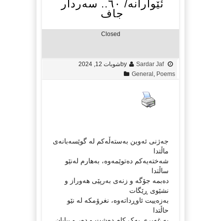
ئێوارانە/ ٦٠.. سەردار
جاف
Closed
Sardar Jaf
by
شوبات 12, 2024
General
,
Poems
جەژنی ئەوين بەستەڵەکم لە گوێسەبانەی
ماڵتدا
شەختەيەکم دەتوێمەوە، بەهارم لەنێو
ساڵتدا
دەبمە جۆگە و زنەی بەرپێی هەوراز و
نشێوی ڕێگات
بەزەييت ئاوڕداتەوە، نغرۆمکە لە نێو
حاڵتدا
بە غەيری يەک کام دەشت و دەر و بيابان