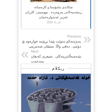
شکاندی مامۆستا و کارەساتە
ڕیشەییەکانی پەروەردە.. نووسینی: کارزان
عەزیز عەبدولرەحمان
ئاب 6, 2026
Previous
پەیژەیەکم دەوێت پێیدا بڕۆمە خوارەوە بۆ
دوێنێ.. دەقی واڵا: ستیڤان شەمزینی
Next
بێدەسەڵاتترینەکان.. شیعری کەنعان
مەدحەت
ریکلام