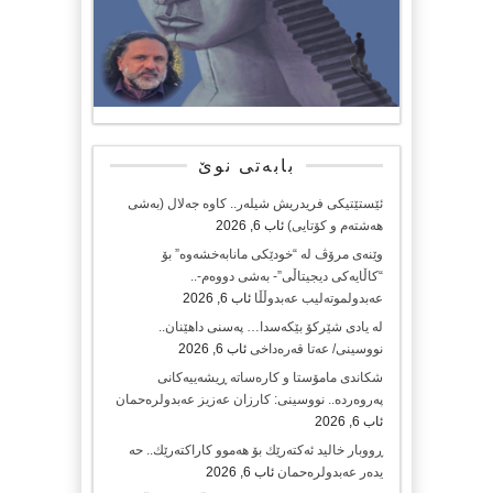
بابەتی نوێ
ئێستێتیکی فریدریش شیلەر.. کاوە جەلال (بەشی
هەشتەم و کۆتایی)
ئاب 6, 2026
وێنەی مرۆڤ لە “خودێکی مانابەخشەوە” بۆ
“کاڵایەکی دیجیتاڵی”- بەشی دووەم-..
عەبدولموتەلیب عەبدوڵڵا
ئاب 6, 2026
لە یادی شێرکۆ بێکەسدا… پەسنی داهێنان..
نووسینی/ عەتا قەرەداخی
ئاب 6, 2026
شکاندی مامۆستا و کارەساتە ڕیشەییەکانی
پەروەردە.. نووسینی: کارزان عەزیز عەبدولرەحمان
ئاب 6, 2026
ڕووبار خالید ئەكتەرێك بۆ هەموو كاراكتەرێك.. حه
یدەر عەبدولرەحمان
ئاب 6, 2026