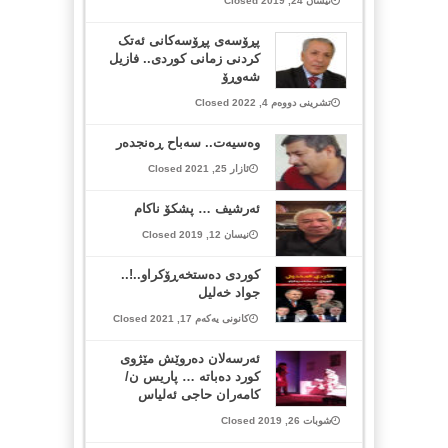
نیسان 24, 2019 Closed
پڕۆسەی پڕۆسەکانی ئەتک
کردنی زمانی کوردی.. فازیل
شەوڕۆ
تشرینی دووەم 4, 2022 Closed
وه‌سیه‌ت.. سه‌باح ڕه‌نجده‌ر
ئازار 25, 2021 Closed
ئەرشیف … پشکۆ ناکام
نیسان 12, 2019 Closed
كوردی دەستخەڕۆکراو..!..
جواد خەلیل
کانونی یەکەم 17, 2021 Closed
ئه‌رسه‌لان ده‌روێش مێژوی
كورد ده‌باته‌ … پاریس ن/
كامه‌ران حاجی ئه‌لیاس
شوبات 26, 2019 Closed