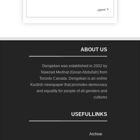
« تەموز
ABOUT US
Dengekan was established in 2002 by
Nawzad Medhat (Goran Abdullah) from
Toronto Canada. Dengekan is an online
Kurdish newspaper that promotes democracy
and equality for people of all genders and
cultures.
USEFULLINKS
Archive