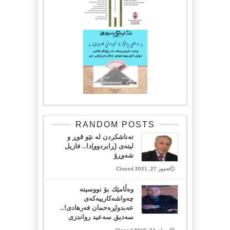
RANDOM POSTS
تەناشکردن لە نێو قوڕ و
لیتەی (ڕابردوو)دا.. فازیل
شەوڕۆ
تەموز 27, 2021 Closed
وه‌ڵامێك بۆ نووسینه‌
چه‌واشه‌كارییه‌كه‌ی
عه‌بدولڕه‌حمان فه‌رهادی!..
سه‌دیق سه‌عید رواندزی