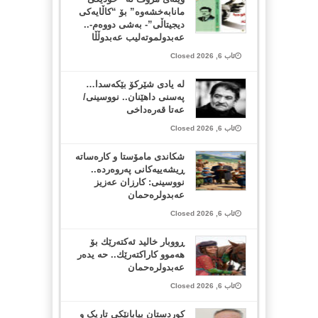
مانابەخشەوە” بۆ “کاڵایەکی
دیجیتاڵی”- بەشی دووەم-..
عەبدولموتەلیب عەبدوڵڵا
ئاب 6, 2026 Closed
لە یادی شێرکۆ بێکەسدا…
پەسنی داهێنان.. نووسینی/
عەتا قەرەداخی
ئاب 6, 2026 Closed
شکاندی مامۆستا و کارەساتە
ڕیشەییەکانی پەروەردە..
نووسینی: کارزان عەزیز
عەبدولرەحمان
ئاب 6, 2026 Closed
ڕووبار خالید ئەكتەرێك بۆ
هەموو كاراكتەرێك.. حه یدەر
عەبدولرەحمان
ئاب 6, 2026 Closed
کوردستان بیابانێکی تاریک و