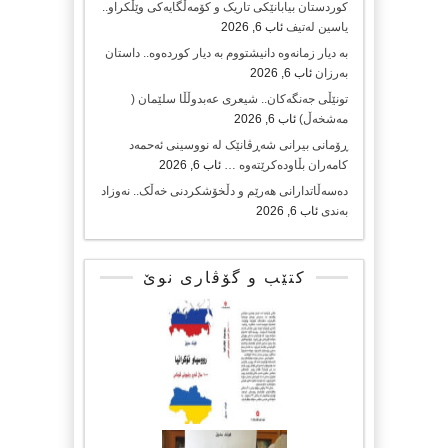
کوردستان بیابانێکی تاریک و کۆمەڵگایەکی وێڵکراو..
یاسین لەتیف
ئاب 6, 2026
بە دیار زمانەوە دانیشتووم بە دیار کوردەوە.. داستان
بەرزان
ئاب 6, 2026
تونێڵی جەنگەکان.. شیعری عەبدوڵڵا سلێمان (
مەشخەڵ)
ئاب 6, 2026
ڕۆمانی بیرانی شەڕڤانێک لە نووسینی ئەحمەد
کامەران بڵاودەکرێتەوە …
ئاب 6, 2026
دەسەڵاتدارانی هەرێم و دڵخۆشکردنی خەڵک.. نەوزاد
بەندی
ئاب 6, 2026
کتێب و گۆڤاری نوێ