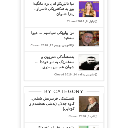
میا تالێریکۆ لە یانزە مانگیدا
بوو بە ئەکتەرێکی ناسراو..
رەزا شـوان
ئیلول 8, 2024 Closed
من پیاوێکی سیاسیم … هیوا
سەعید
کانوونی دووەم 12, 2018 Closed
بەستەڵەکی دەروون و
سەفەرێک بە ناو خوددا …
شوان عەباس بەدری
تشرینی یەکەم 24, 2019 Closed
BY CATEGORY
ئێستێتیکی فریدریش شیلەر..
کاوە جەلال (بەشی هەشتەم و
کۆتایی)
ئاب 6, 2026 Closed
وێنەی مرۆڤ لە “خودێکی