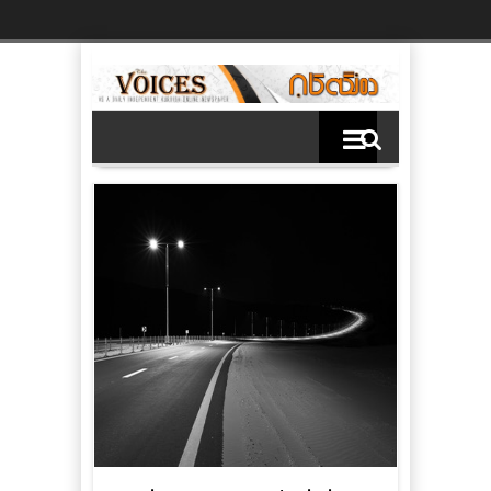
Ski
t
th
conten