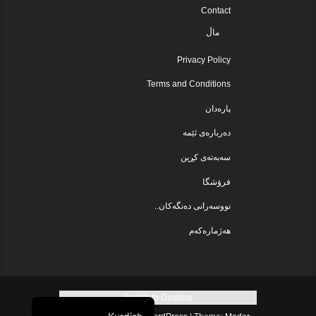
Contact
ماڵ
Privacy Policy
Terms and Conditions
پارەدان
دەربارەی ئێمە
سەبەتەی کڕین
فرۆشگا
نووسەرانی دەنگەکان..
هەژمارەکەم
Switch to Desktop