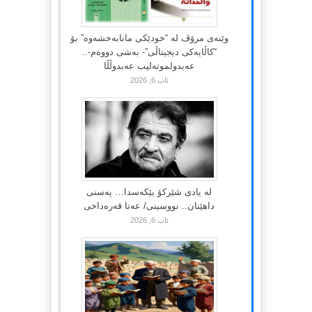
وێنەی مرۆڤ لە “خودێکی مانابەخشەوە” بۆ
“کاڵایەکی دیجیتاڵی”- بەشی دووەم-..
عەبدولموتەلیب عەبدوڵڵا
ئاب 6, 2026
لە یادی شێرکۆ بێکەسدا… پەسنی
داهێنان.. نووسینی/ عەتا قەرەداخی
ئاب 6, 2026