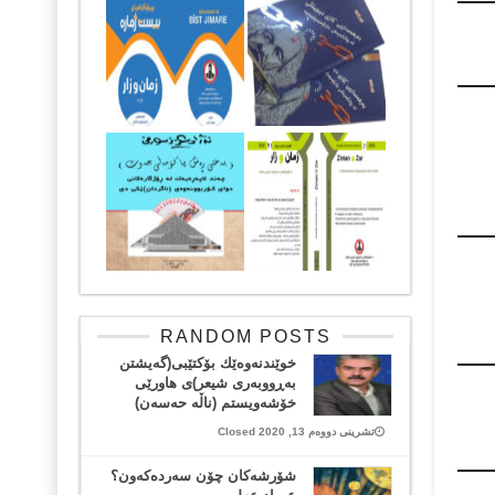
RANDOM POSTS
خوێندنەوەێك بۆکتێبی(گەیشتن
بەڕووبەری شیعر)ی هاورێی
خۆشەویستم (ناڵە حەسەن)
تشرینی دووەم 13, 2020 Closed
شۆرشه‌كان چۆن سه‌رده‌كه‌ون؟