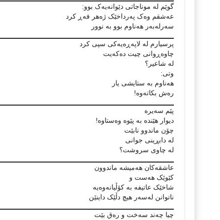
گوێم لە موناجاتی دێوانەیەک بوو:
عەشقم وەک پەرداخێک ژەھر فەڕ کرد
سەرلەبەر ھەناوم بوو بە نوور
پرسیارم لە لاپەڕەیەکی سپی کرد
چاوەڕوانی چیت دەکەیت
لە شاعیر؟
وتی:
ھەناوم بە ستایشی یار
رەش بکاتەوە!
پێم سەیرە
دیوار ھێندە بە پێوە وەستاوە!
چۆن ماندوو نابێت
لە دابڕینی جوانی
لە چاوی سروشت؟
عاشقەکان ھەمیشە ماندوون
کێوێک ھەست و
شاخێک عاتیفە بە کۆڵیانەوەیە
ناتوانن لەسەر ھیچ دڵێک داینێن
چیا چەند سەخت و رەق بێت