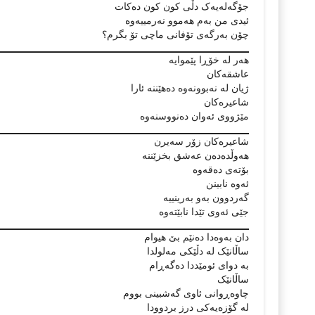
جۆگەلەیەک دڵی کون کون دەکات
ئیدی من بەم ھەموو نەرمییەوە
چۆن بەرگەی تۆفانی ماچی تۆ بگرم؟
ھەر لە خۆڕا پێموایە
عاشقەکان
ژیان لە نەبوونەوە دەھێننە ئارا
شاعیرەکان
مێژووی ئەوان دەنووسنەوە
شاعیرەکان زۆر سەیرن
ھەوڵدەدەن عەشق بخزێننە
بۆتەی دەقەوە
ئەوە نابینن
گەردوون بەو بەرینییە
جێی ئەوی تێدا نابێتەوە
دان بەوەدا دەنێم بێ ھیوام
ساڵانێک لە دڵێکی مەلولدا
بە دوای ئومێددا دەگەڕام
ساڵانێک
چاوەڕوانی ئاوی گەشبینی بووم
لە گۆزەیەکی درز بردوودا