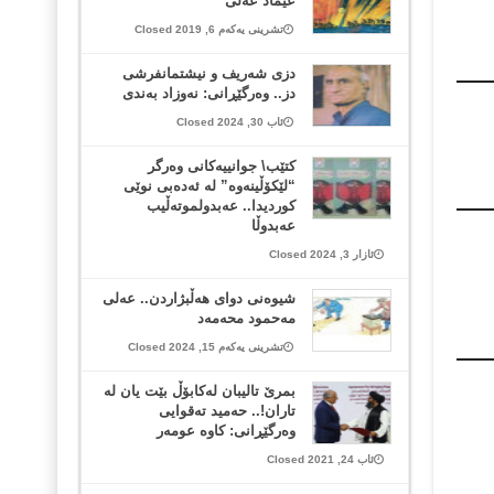
عیماد عه‌لی
تشرینی یەکەم 6, 2019 Closed
دزی شەریف و نیشتمانفرشی
دز.. وەرگێڕانی: نەوزاد بەندی
ئاب 30, 2024 Closed
کتێب\ جوانییەكانی وەرگر
“لێكۆڵینەوە” لە ئەدەبی نوێی
كوردیدا.. عەبدولموتەڵیب
عەبدوڵا
ئازار 3, 2024 Closed
شیوەنی دوای هەڵبژاردن.. عەلی
مەحمود محەمەد
تشرینی یەکەم 15, 2024 Closed
بمرێ تالیبان لەکابۆڵ بێت یان لە
تاران!.. حەمید تەقوایی
وەرگێڕانی: کاوە عومەر
ئاب 24, 2021 Closed