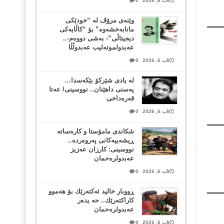
ئاب 6, 2026
0
وێنەی مرۆڤ لە “خودێکی
مانابەخشەوە” بۆ “کاڵایەکی
دیجیتاڵی”- بەشی دووەم-..
عەبدولموتەلیب عەبدوڵڵا
ئاب 6, 2026
0
لە یادی شێرکۆ بێکەسدا…
پەسنی داهێنان.. نووسینی/ عەتا
قەرەداخی
ئاب 6, 2026
0
شکاندی مامۆستا و کارەساتە
ڕیشەییەکانی پەروەردە..
نووسینی: کارزان عەزیز
عەبدولرەحمان
ئاب 6, 2026
0
ڕووبار خالید ئەكتەرێك بۆ هەموو
كاراكتەرێك.. حه یدەر
عەبدولرەحمان
ئاب 6, 2026
0