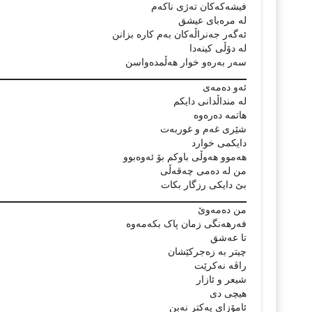
فیشەکەکان تەژی ناکەم
لە مرەبای عیشق
ئەگەر جەنراڵەکان بەم کارە بزانن
لە دۆڵی کینەدا
سەر بەرەو خوار ھەڵمدەواسن
ئەو دەمەی
لە منداڵدانی دایکم
ھاتمە دەرەوە
شێری غەم و غوربەت
دایکمی خوارد
ھەموو ھەوڵی باوکم بۆ ئەوەبوو
من لە دەمی چەقەڵی
بێ دایکی رزگار بکات
من دەمەوێ
فەرھەنگی زمان پاک بکەمەوە
تا عەشق
چیتر بە زەجرکێشان
راڤە نەکرێت
شیعر و ئازار
ھیچی دی
ئامۆزای یەکتر نەبن