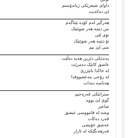
داوای شیعرێکی ژیاندۆستم
لێ دەکەیت
ھەرگیز لەم کۆدە تێناگەم
من دێمە ھەر شوێنێک
تۆی لێی
تۆ دێیتە ھەر شوێنێک
منی لێ نیم
پەندێکی دێرین ھەیە دەڵێت
عاشق کاتێک دەمرێت
لە خاکدا نانێژرێ
لە رۆحی مەعشووقدا
ھەناسە دەدات
سترانێکی قەرەجیم
گوێ لێ بووە:
شاعیر
وشە لە قامووسی عیشق
قەرد دەکات
عەشق خۆیشی
فەرھەنگێکە لە ئازار