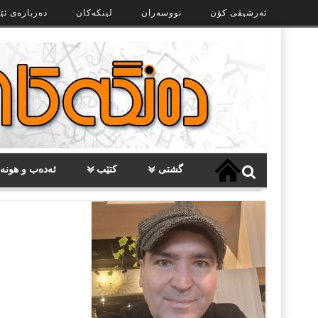
Ski
ئەرشیڤی کۆن
نووسەران
لینکەکان
دەربارەی ئێ
t
th
conten
گشتی
کتێب
ئەدەب و هونە