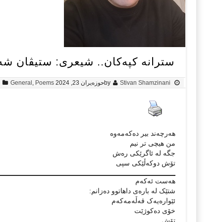
سترانە کپەکان.. شیعری: ستیڤان شە
Stivan Shamzinani
by
حوزه‌یران 23, 2024
Poems
,
General
ھەرچەند بیر دەکەمەوە
من ھیچی تر نیم
جگە لە ئاگرێکی رەش
تۆش دوکەڵێکی سپی
ھەست ئەکەم
شتێک لە بارەی داھاتوو دەزانم:
ئێوارەیەک قەڵەمەکەم
خۆی دەکوژێت
تۆش