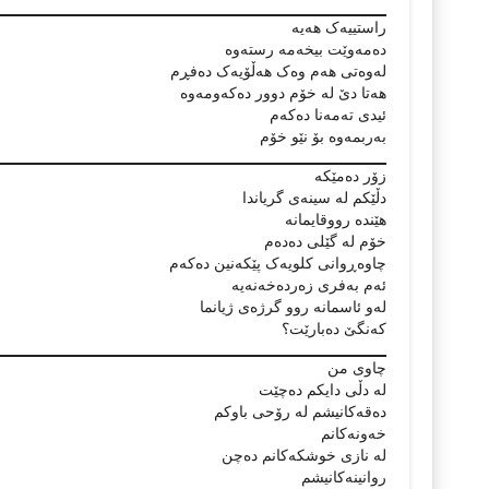
راستییەک ھەیە
دەمەوێت بیخەمە رستەوە
لەوەتی ھەم وەک ھەڵۆیەک دەفڕم
ھەتا دێ لە خۆم دوور دەکەومەوە
ئیدی تەمەنا دەکەم
بەربمەوە بۆ نێو خۆم
زۆر دەمێکە
دڵێکم لە سینەی گریاندا
ھێندە رووقایمانە
خۆم لە گێلی دەدەم
چاوەڕوانی کلویەک پێکەنین دەکەم
ئەم بەفری زەردەخەنەیە
لەو ئاسمانە روو گرژەی ژیانما
کەنگێ دەبارێت؟
چاوی من
لە دڵی دایکم دەچێت
دەقەکانیشم لە رۆحی باوکم
خەونەکانم
لە نازی خوشکەکانم دەچن
روانینەکانیشم