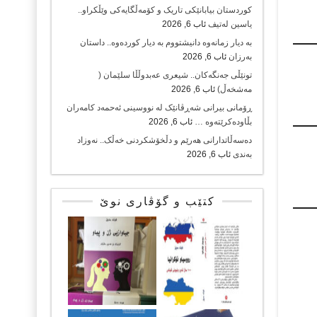
کوردستان بیابانێکی تاریک و کۆمەڵگایەکی وێڵکراو..
یاسین لەتیف
ئاب 6, 2026
بە دیار زمانەوە دانیشتووم بە دیار کوردەوە.. داستان
بەرزان
ئاب 6, 2026
تونێڵی جەنگەکان.. شیعری عەبدوڵڵا سلێمان (
مەشخەڵ)
ئاب 6, 2026
ڕۆمانی بیرانی شەڕڤانێک لە نووسینی ئەحمەد کامەران
بڵاودەکرێتەوە …
ئاب 6, 2026
دەسەڵاتدارانی هەرێم و دڵخۆشکردنی خەڵک.. نەوزاد
بەندی
ئاب 6, 2026
کتێب و گۆڤاری نوێ