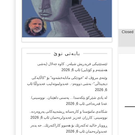
Closed
بابەتی نوێ
ئێستێتیکی فریدریش شیلەر.. کاوە جەلال (بەشی
هەشتەم و کۆتایی)
ئاب 6, 2026
وێنەی مرۆڤ لە “خودێکی مانابەخشەوە” بۆ “کاڵایەکی
دیجیتاڵی”- بەشی دووەم-.. عەبدولموتەلیب عەبدوڵڵا
ئاب
6, 2026
لە یادی شێرکۆ بێکەسدا… پەسنی داهێنان.. نووسینی/
عەتا قەرەداخی
ئاب 6, 2026
شکاندی مامۆستا و کارەساتە ڕیشەییەکانی پەروەردە..
نووسینی: کارزان عەزیز عەبدولرەحمان
ئاب 6, 2026
ڕووبار خالید ئەكتەرێك بۆ هەموو كاراكتەرێك.. حه یدەر
عەبدولرەحمان
ئاب 6, 2026