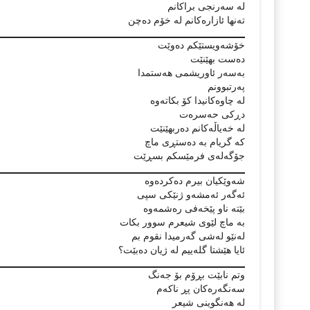
لە سەرنجی براکانم
تەنھا ئازارەکانم لە خۆم دەچن
خۆشەویستێکم دەوێت
دەست بھێنێت
بەسەر ئاوریشمی ھەستمدا
پەرتبوونم
لە چاوەکانیدا کۆ بکاتەوە
دڕکی حەسرەت
لە خەیاڵەکانم دەربھێنێت
کە گریام بە دەستڕی ماچ
جۆگەلەی فرمێسکم بسڕێت
شەوێکیان بیرم دەکردەوە
ئەگەر ئەمشەو ژنێکی سپی
بێتە ناو پێخەفی رەشمەوە
بە ماچ لێوی شیعرم سوور بکات
لەنێو لەشی گەرمیدا نقوم بم
ئایا ھێشتا گلەییم لە ژیان دەبێت؟
وتم نابێت بڕۆم بۆ جەنگ
سەنگەرەکان پڕ ناکەم
لە ھەنگوینی شیعر