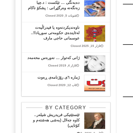
دەبەنگی … تێکست : د.چیا
زەنگەنە وەرگێڕانی : پشکۆ ناکام
شوبات 5, 2020 Closed
ناوەندیکردنەوە یا فیدراڵیەت
لەئایندەی حکومەتی سوریادا!..
عوسمانی حاجی مارف
ئازار 15, 2025 Closed
ژانی کەتوار … نەورەس محەمەد
ئازار 4, 2019 Closed
ژمارە ٦ی رۆژنامەی ڕەوت
ئاب 12, 2020 Closed
BY CATEGORY
ئێستێتیکی فریدریش شیلەر..
کاوە جەلال (بەشی هەشتەم و
کۆتایی)