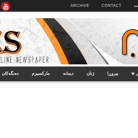
مە
CONTACT
ARCHIVE
ر
بیروڕا
ژنان
دیمانە
مارکسیزم
دەنگەکان