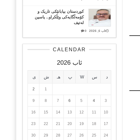
کوردستان بیابانێکی تاریک و
کۆمەڵگایەکی وێڵکراو.. یاسین
لەتیف
ئاب 6, 2026
0
CALENDAR
ئاب 2026
د
س
W
پ
هـ
ش
ی
2
1
9
8
7
6
5
4
3
16
15
14
13
12
11
10
23
22
21
20
19
18
17
30
29
28
27
26
25
24