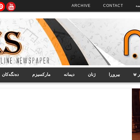
مە
CONTACT
ARCHIVE
ر
بیروڕا
ژنان
دیمانە
مارکسیزم
دەنگەکان