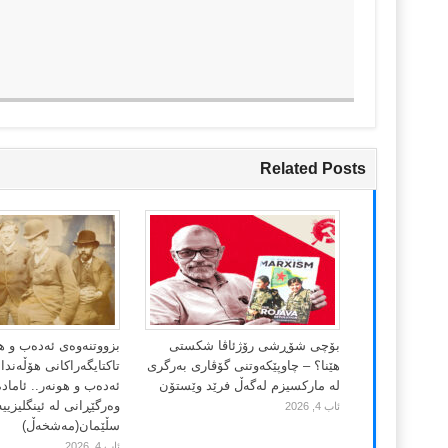
Related Posts
بۆچی شۆڕشی رۆژئاڤا شکستی
بزووتنەوەی ئەدەب و ه
هێنا؟ – چاوپێکەوتنی گۆڤاری بەرگری
تاکتایگەراکانی هۆڵەند
لە مارکسیزم لەگەڵ فرێد وێستۆن
ئەدەب و هونەر.. ئاماد
وەرگێڕانی لە ئینگلیزییە
ئاب 4, 2026
سڵێمان(مەشخەڵ)
ئاب 4, 2026