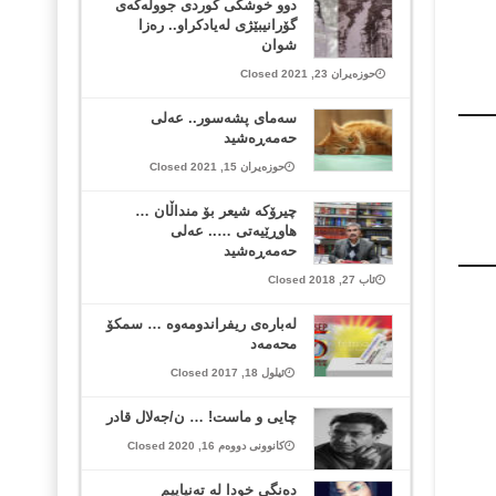
دوو خوشکی کوردی جوولەکەی
گۆرانیبێژی لەیادکراو.. رەزا
شوان
حوزەیران 23, 2021 Closed
سەمای پشەسور.. عەلی
حەمەڕەشید
حوزەیران 15, 2021 Closed
چیرۆکە شیعر بۆ منداڵان …
ھاوڕێیەتی ….. عەلی
حەمەڕەشید
ئاب 27, 2018 Closed
له‌باره‌ی ریفراندومه‌وه‌ … سمکۆ
محەمەد
ئیلول 18, 2017 Closed
چایی و ماست! … ن/جەلال قادر
کانوونی دووەم 16, 2020 Closed
دەنگی خودا لە تەنیاییم