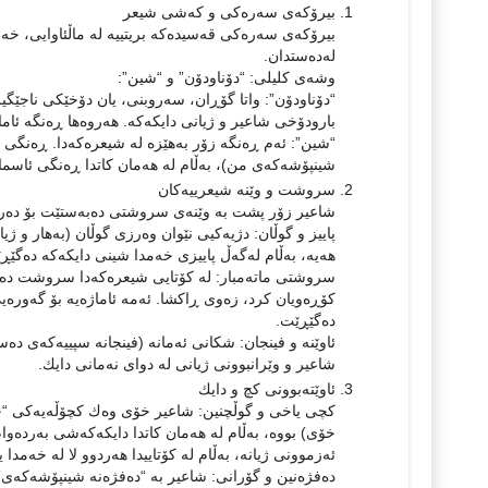
بیرۆکەی سه‌ره‌كی و كه‌شی شیعر
بیرۆکەی سه‌ره‌كی قه‌سیده‌كه‌ بریتییه‌ له‌ ماڵئاوایی، خه‌
له‌ده‌ستدان.
وشه‌ی كلیلی: “دۆناودۆن” و “شین”:
“دۆناودۆن”: واتا گۆڕان، سه‌روبنی، یان دۆخێكی ناجێگیر. ئه‌
بارودۆخی شاعیر و ژیانی دایكه‌كه‌. هه‌روه‌ها ڕه‌نگه‌ ئام
“شین”: ئه‌م ڕه‌نگه‌ زۆر به‌هێزه‌ له‌ شیعرەکەدا. ڕه‌نگی
شینپۆشه‌كه‌ی من)، به‌ڵام له‌ هه‌مان كاتدا ڕه‌نگی ئاس
سروشت و وێنه‌ شیعرییه‌كان
شاعیر زۆر پشت به‌ وێنه‌ی سروشتی ده‌به‌ستێت بۆ ده‌رب
پاییز و گوڵان: دژیه‌كیی نێوان وه‌رزی گوڵان (به‌هار و ژیا
هه‌یه‌، به‌ڵام له‌گه‌ڵ پاییزی خه‌مدا شینی دایكه‌كه‌ ده‌گێڕ
سروشتی ماته‌مبار: له‌ كۆتایی شیعرەکەدا سروشت ده‌بێته
كۆڕه‌ویان كرد، زه‌وی ڕاكشا. ئه‌مه‌ ئاماژه‌یه‌ بۆ گه‌وره‌ی
ده‌گێڕێت.
ئاوێنه‌ و فینجان: شكانی ئه‌مانه‌ (فینجانه‌ سپییه‌كه‌ی د
شاعیر و وێرانبوونی ژیانی له‌ دوای نه‌مانی دایك.
ئاوێته‌بوونی كچ و دایك
كچی یاخی و گوڵچنین: شاعیر خۆی وه‌ك كچۆڵه‌یه‌كی “چاو
خۆی) بووه‌، به‌ڵام له‌ هه‌مان كاتدا دایكه‌كه‌شی به‌رده‌
ئه‌زموونی ژیانه‌، به‌ڵام له‌ كۆتاییدا هه‌ردوو لا له‌ خه‌مدا یه
ده‌فژه‌نین و گۆرانی: شاعیر به‌ “ده‌فژه‌نه‌ شینپۆشه‌كه‌