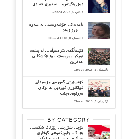
دەزرینگێتەوە… سەبری عەبدی
ئاب 6, 2022 Closed
نامەیەکی خۆشەویستی لە منەوە
… چرۆ زەند
نیسان 9, 2018 Closed
کۆمەڵگەی نێو دەوڵەتی لە پشت
تورکیا دەوەستێت بۆ تێکشکانی
عەفرین
نیسان 1, 2018 Closed
کۆنسێرتی گەورەی مۆسیقای
فۆلکلۆری کوردیی لە بۆکان
بەڕێوەدەچێت
نیسان 3, 2019 Closed
BY CATEGORY
بۆچی شۆڕشی رۆژئاڤا شکستی
هێنا؟ – چاوپێکەوتنی گۆڤاری
بەرگری لە مارکسیزم لەگەڵ