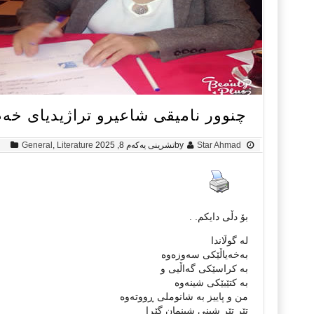
چنوور نامیقی شاعیرو تراژیدیای خەم
Star Ahmad
by
تشرینی یه‌كه‌م 8, 2025
Literature
,
General
بۆ دڵی دایکم. .
لە گولَاندا
بەخەیاڵێكی سەوزەوە
بە كراسێكی گەاڵیی و
بە كتێبێكی شینەوە
من و پاییز بە شانوملی ڕووتەوە
تێر تێر شینی شینمان گێڕا