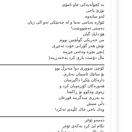
بە كچۆڵەیەكی چاو نامۆی
تۆزێ یاخی
لەو ساتەوە
ئێوارە پەیامی نەما و لە چەمێكی ئەو الی ژیان
دەستی ئەشووشت!
هۆ دایك گیان
من خەریكی گوڵچنین بووم
تۆش هەر گۆرانی خۆت ئەچڕی
)بچڕ بچڕە وەختی چڕینە
ماڵ دۆست باری كرد یەخەدڕینە(
كۆچی سووری دوا مەنزڵ بوو
بۆ ساتێك ئاسمان نەباری
دارەكان پێكڕا داگیرسان
هەورەكان كۆڕەویان كرد و
زەوی وەكوو تۆ ڕاكشا..
بە بەرزی سەگرمە قورعان
دڵی منیش
وەك ناخی خاك کڵپەی ئەكرد!
دەمەو ئۆغر
تكام لێ كرد نەكەی ئۆغر
چاوەكانی بەڕوومەوە هەڵواسیبوو