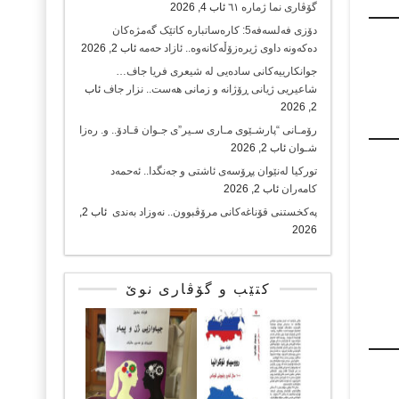
گۆڤاری نما ژمارە ٦١
ئاب 4, 2026
دۆزی فەلسەفە5: کارەساتبارە کاتێک گەمژەکان
دەکەونە داوی ژیرەزۆڵەکانەوە.. ئازاد حەمە
ئاب 2, 2026
جوانکارییەکانی سادەیی لە شیعری فریا جاف…
شاعیریی ژیانی ڕۆژانە و زمانی هەست.. نزار جاف
ئاب
2, 2026
رۆمـانی “پارشـێوی مـاری سـیر”ی جـوان قـادۆ.. و. رەزا
شـوان
ئاب 2, 2026
تورکیا لەنێوان پڕۆسەی ئاشتی و جەنگدا.. ئەحمەد
کامەران
ئاب 2, 2026
پەکخستنی قۆناغەکانی مرۆڤبوون.. نەوزاد بەندی
ئاب 2,
2026
کتێب و گۆڤاری نوێ