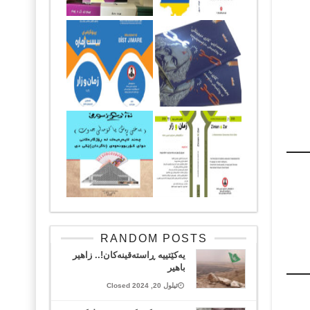
RANDOM POSTS
یەکێتییە ڕاستەقینەکان!.. زاهیر
باهیر
ئیلول 20, 2024 Closed