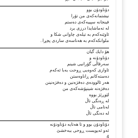
دۆناودۆن بوو
نیشتمانەكەی من تۆرا
فینجانە سپییەكەی دەستم
لە تەماشایدا درزی برد
ئاوێنەكەم بە تیلەی چاوانی شكا و
ملوانكەكەم بە هەناسەی ساردی پچڕا..
هۆ دایك گیان
دۆناودۆنە و
سەرقاڵی گۆرانیی شینم
ئاوازی كەوەیی ڕوحت بەبا ئەكەم
دەستەكانم ڕاناوەستن
هەر ئالوودەی دەفژەنین و دەفژەنینن
دەفژەنە شینپۆشەكەی من
لێوڕێژ بووە
لە ڕەنگی تاڵ
لەتامی تاڵ
لە دەنگی تاڵ
دۆناودۆن بوو و تا هەتایە دۆناودۆنە
ئەو ئەیویست ڕوحی ببەخشێ
4