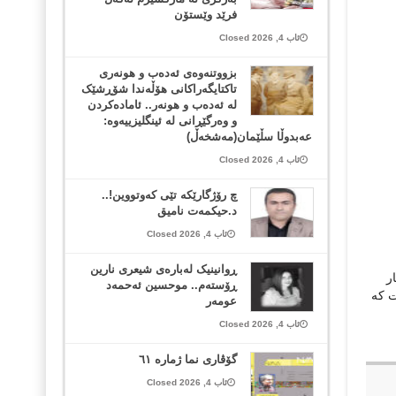
فرێد وێستۆن
ئاب 4, 2026 Closed
بزووتنەوەی ئەدەب و هونەری
تاکتایگەراکانی هۆڵەندا شۆڕشێک
لە ئەدەب و هونەر.. ئامادەکردن
و وەرگێڕانی لە ئینگلیزییەوە:
عەبدوڵا سڵێمان(مەشخەڵ)
ئاب 4, 2026 Closed
چ رۆژگارێکە تێی کەوتووین!..
د.حیکمەت نامیق
ئاب 4, 2026 Closed
ڕوانینیک لەبارەى شیعرى نارین
ر
ڕۆستەم.. موحسین ئەحمەد
 كه‌
عومەر
ئاب 4, 2026 Closed
گۆڤاری نما ژمارە ٦١
ئاب 4, 2026 Closed