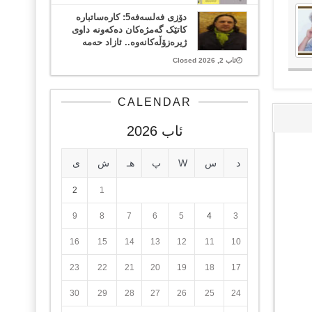
دۆزی فەلسەفە5: کارەساتبارە
کاتێک گەمژەکان دەکەونە داوی
ژیرەزۆڵەکانەوە.. ئازاد حەمە
ئاب 2, 2026 Closed
CALENDAR
ئاب 2026
د
س
W
پ
هـ
ش
ی
2
1
9
8
7
6
5
4
3
16
15
14
13
12
11
10
23
22
21
20
19
18
17
30
29
28
27
26
25
24