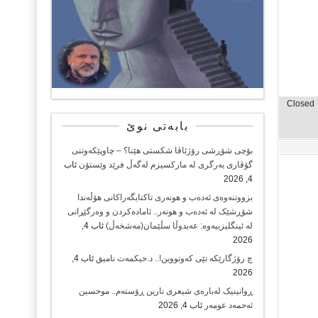
Closed
بابەتی نوێ
بۆچی شۆڕشی رۆژئاڤا شکستی هێنا؟ – چاوپێکەوتنی
گۆڤاری بەرگری لە مارکسیزم لەگەڵ فرێد وێستۆن
ئاب
4, 2026
بزووتنەوەی ئەدەب و هونەری تاکتایگەراکانی هۆڵەندا
شۆڕشێک لە ئەدەب و هونەر.. ئامادەکردن و وەرگێڕانی
لە ئینگلیزییەوە: عەبدوڵا سڵێمان(مەشخەڵ)
ئاب 4,
2026
چ رۆژگارێکە تێی کەوتووین!.. د.حیکمەت نامیق
ئاب 4,
2026
ڕوانینیک لەبارەى شیعرى نارین ڕۆستەم.. موحسین
ئەحمەد عومەر
ئاب 4, 2026