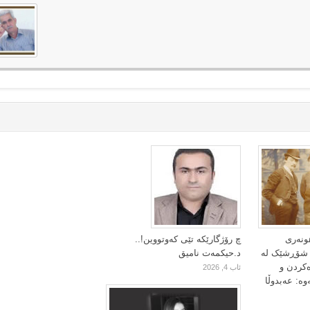
ونەری
چ رۆژگارێکە تێی کەوتووین!..
ا شۆڕشێک لە
د.حیکمەت نامیق
ەکردن و
ئاب 4, 2026
وە: عەبدوڵا