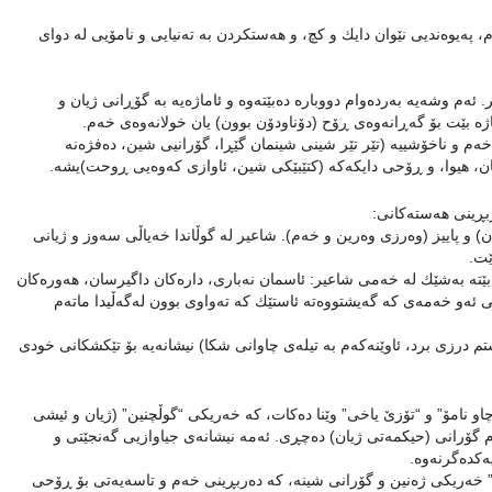
م، په‌یوه‌ندیی نێوان دایك و كچ، و هه‌ستكردن به‌ ته‌نیایی و نامۆیی له‌ دوای
م وشه‌یه‌ به‌رده‌وام دووباره‌ ده‌بێته‌وه‌ و ئاماژه‌یه‌ به‌ گۆڕانی ژیان و
اژه‌ بێت بۆ گه‌ڕانه‌وه‌ی ڕۆح (دۆناودۆن بوون) یان خولانه‌وه‌ی خه‌م.
 خه‌م و ناخۆشییه‌ (تێر تێر شینی شینمان گێڕا، گۆرانیی شین، ده‌فژه‌نه‌
مان، هیوا، و ڕۆحی دایكه‌كه‌ (كتێبێكی شین، ئاوازی كەوەیی ڕوحت)یشه‌.
ڕینی هه‌سته‌كانی:
ن) و پاییز (وه‌رزی وه‌رین و خه‌م). شاعیر له‌ گوڵاندا خه‌یاڵی سه‌وز و ژیانی
ێت.
‌ به‌شێك له‌ خه‌می شاعیر: ئاسمان نه‌باری، داره‌كان داگیرسان، هه‌وره‌كان
ی ئه‌و خه‌مه‌ی كه‌ گه‌یشتووەتە ئاستێك كه‌ ته‌واوی بوون له‌گه‌ڵیدا ماته‌م
ه‌ستم درزی برد، ئاوێنه‌كه‌م به‌ تیلەی چاوانی شكا) نیشانه‌یه‌ بۆ تێكشكانی خودی
 نامۆ” و “تۆزێ یاخی” وێنا ده‌كات، كه‌ خه‌ریكی “گوڵچنین” (ژیان و ئیشی
وام گۆرانی (حیكمه‌تی ژیان) ده‌چڕی. ئه‌مه‌ نیشانه‌ی جیاوازیی گه‌نجێتی و
‌كده‌گرنه‌وه‌.
ی” خه‌ریكی ژه‌نین و گۆرانی شینه‌، كه‌ ده‌ربڕینی خه‌م و تاسه‌یه‌تی بۆ ڕۆحی