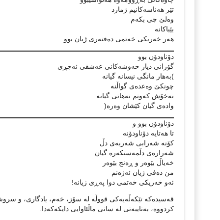
تێر هەناسەكانیم ژمارد
وەلێ چی بكەم
بێباكانە
هەر خەریكی خەتمی دەفتەری ژیان بوو..
دۆناودۆن بوو
گۆرانی دیار حەوشەكانی عەشقی ئەچڕی
)بەهار مانگی نیسانە گیانە
چونكێ وەعدەی گواڵنە
نەخۆش كەوتم نەهاتی گیانە
وادەی گیان كێشان وەرە(
دۆناودۆن بوو و
تا هەتایە دۆناودۆنە
كۆنە شەرابی شەربەی دڵ
شەرارەی دڵمەستكەرە گیان
خەیاڵ بێوەر و ڕەنج بێوەر
من دەفی ژیان ئەژەنم
ئەو خەریكی خەتمی دوا پەڕی ژیانە!
قەسیدەکە تێكه‌ڵه‌یه‌كی قووڵه‌ له‌ سۆز، خه‌م، یادگاری، و 
کردووە، بەتایبەتی لە ساتی ماڵئاوایی دایکەکەدا.