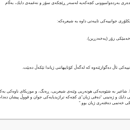
ه‌ری به‌رده‌وامبوونی كچه‌كه‌یه‌ له‌سه‌ر ڕێچكه‌ی سۆز و نه‌غمەی دایك، به‌ڵام
كلۆری جوانییه‌كی تایبه‌تی داوه‌ به‌ شیعرەکە:
ی خه‌مێكی زۆر (یه‌خه‌دڕین).
‌كی تاڵ ده‌گوازێته‌وه‌ كه‌ له‌گه‌ڵ كۆتاییهاتنی ژیاندا تێكه‌ڵ ده‌بێت.
ندا. شاعیر به‌ شێوه‌یه‌كی هونه‌ریی وێنه‌ی شیعریی، ڕه‌نگ، و موزیكای ناوه‌كی به‌كا
انی دایك و ژه‌نینی “ده‌فی ژیان”ی كچه‌كه‌ تراژیدیایه‌كی جوان و قووڵ پیشان ده‌دات
ەریكی خەتمی دەفتەری ژیان بوو.”