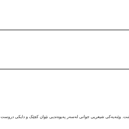
سروشت. وێنەیەكی شیعریی جوانی لەسەر پەیوەندیی نێوان کچێک و دایکی دروست