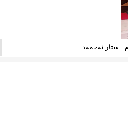
.. ستار ئەحمەد