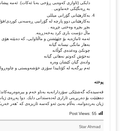
دایكی (ئاوازی كەوەیی ڕۆحی به‌با ئه‌كات). ئه‌مه‌ پیشاند
به‌ ڕه‌نگێكی خه‌ماویی .
به‌كارهێنانی گۆرانی میللی
به‌كارهێنانی دوو پارچه‌ له‌ گۆرانیی ڕه‌سه‌نی كوردی/فۆل
بچڕ بچڕە وەختی چڕینە .
ماڵ دۆست باری کرد یەخەدڕینە.
ئه‌مه‌ ئاماژه‌یه‌ بۆ جێهێشتن و ماڵئاوایی، كه‌ ده‌بێته‌ هۆ
بەهار مانگی نیسانە گیانە
چونكێ وەعدەی گوڵانە
نەخۆش كەوتم نەهاتی گیانە
وادەی گیان كێشان وەرە
ئه‌م بڕگه‌یه‌ له‌ كۆتاییدا سۆزی خۆشه‌ویستی و چاوه‌ڕوانییه
پوخته‌
قه‌سیده‌كه‌ گەشتێكی سۆزدارانه‌یه‌ به‌ناو خه‌م و بیره‌وه‌رییه‌كا
ده‌هێنێت بۆ ده‌ربڕینی ئازاری له‌ده‌ستدانی دایك. دوا په‌ڕه‌ی ژی
ژیان به‌رده‌وامه‌، به‌ڵام به‌بێ ئه‌و كه‌سه‌ ئازیزه‌ی كه‌ “هەر خ
Post Views:
55
Star Ahmad