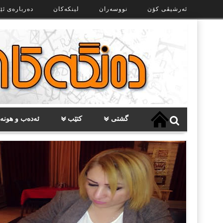
Ski
ئەرشیڤی کۆن
نووسەران
لینکەکان
دەربارەی ئێ
t
th
conten
گشتی
کتێب
ئەدەب و هونە