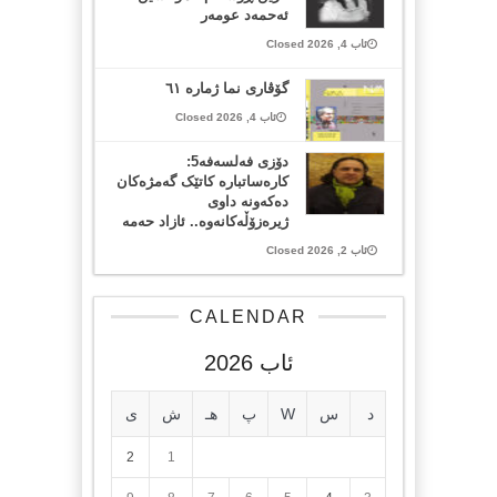
ئەحمەد عومەر
ئاب 4, 2026 Closed
گۆڤاری نما ژمارە ٦١
ئاب 4, 2026 Closed
دۆزی فەلسەفە5:
کارەساتبارە کاتێک گەمژەکان
دەکەونە داوی
ژیرەزۆڵەکانەوە.. ئازاد حەمە
ئاب 2, 2026 Closed
CALENDAR
ئاب 2026
د
س
W
پ
هـ
ش
ی
2
1