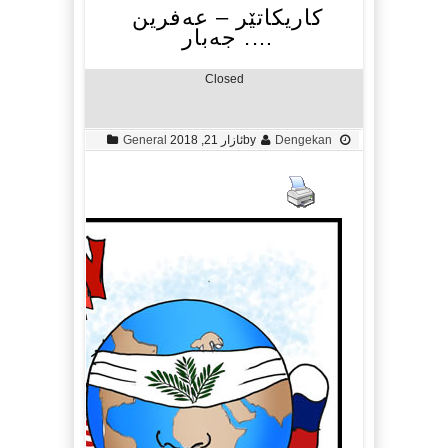
کاریکاتێر – عەفرین
…. جەبار
Closed
Dengekan
by
ئازار 21, 2018
General