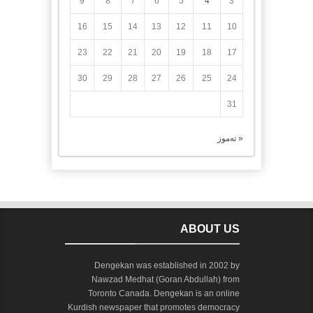
9
8
7
6
5
4
3
16
15
14
13
12
11
10
23
22
21
20
19
18
17
30
29
28
27
26
25
24
31
« تەموز
ABOUT US
Dengekan was established in 2002 by
Nawzad Medhat (Goran Abdullah) from
Toronto Canada. Dengekan is an online
Kurdish newspaper that promotes democracy