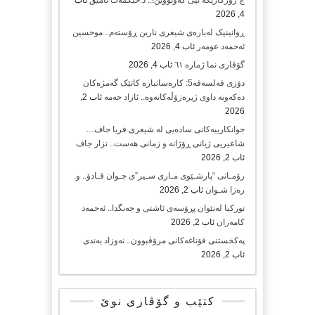
4, 2026
ڕوانینیک لەبارەى شیعرى نارین ڕۆستەم.. موحسین
ئەحمەد عومەر
ئاب 4, 2026
گۆڤاری نما ژمارە ٦١
ئاب 4, 2026
دۆزی فەلسەفە5: کارەساتبارە کاتێک گەمژەکان
دەکەونە داوی ژیرەزۆڵەکانەوە.. ئازاد حەمە
ئاب 2,
2026
جوانکارییەکانی سادەیی لە شیعری فریا جاف…
شاعیریی ژیانی ڕۆژانە و زمانی هەست.. نزار جاف
ئاب 2, 2026
رۆمـانی “پارشـێوی مـاری سـیر”ی جـوان قـادۆ.. و.
رەزا شـوان
ئاب 2, 2026
تورکیا لەنێوان پڕۆسەی ئاشتی و جەنگدا.. ئەحمەد
کامەران
ئاب 2, 2026
پەکخستنی قۆناغەکانی مرۆڤبوون.. نەوزاد بەندی
ئاب 2, 2026
کتێب و گۆڤاری نوێ