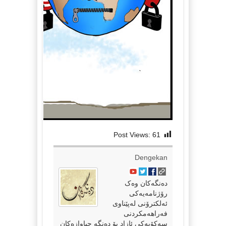
Post Views:
61
Dengekan
دەنگەکان وەک
رۆژنامەیەکی
ئەلکترۆنی لەپێناوی
فەراهەمکردنی
سەکۆیەکی ئازاد بۆ دەنگە جیاوازەکان