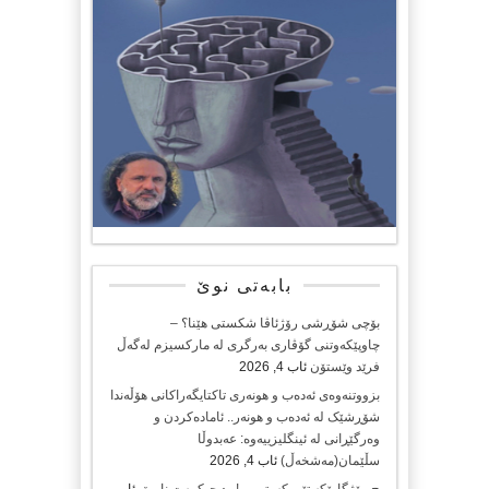
بابەتی نوێ
بۆچی شۆڕشی رۆژئاڤا شکستی هێنا؟ –
چاوپێکەوتنی گۆڤاری بەرگری لە مارکسیزم لەگەڵ
فرێد وێستۆن
ئاب 4, 2026
بزووتنەوەی ئەدەب و هونەری تاکتایگەراکانی هۆڵەندا
شۆڕشێک لە ئەدەب و هونەر.. ئامادەکردن و
وەرگێڕانی لە ئینگلیزییەوە: عەبدوڵا
سڵێمان(مەشخەڵ)
ئاب 4, 2026
چ رۆژگارێکە تێی کەوتووین!.. د.حیکمەت نامیق
ئاب