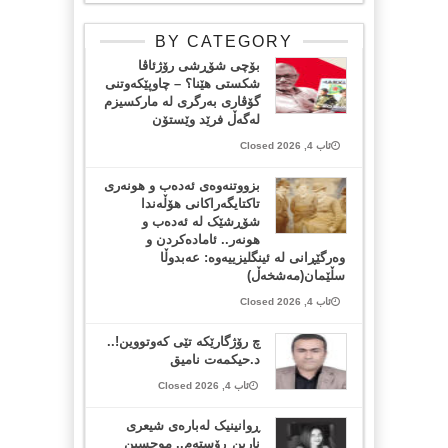
BY CATEGORY
بۆچی شۆڕشی رۆژئاڤا
شکستی هێنا؟ – چاوپێکەوتنی
گۆڤاری بەرگری لە مارکسیزم
لەگەڵ فرێد وێستۆن
ئاب 4, 2026 Closed
بزووتنەوەی ئەدەب و هونەری
تاکتایگەراکانی هۆڵەندا
شۆڕشێک لە ئەدەب و
هونەر.. ئامادەکردن و
وەرگێڕانی لە ئینگلیزییەوە: عەبدوڵا
سڵێمان(مەشخەڵ)
ئاب 4, 2026 Closed
چ رۆژگارێکە تێی کەوتووین!..
د.حیکمەت نامیق
ئاب 4, 2026 Closed
ڕوانینیک لەبارەى شیعرى
نارین ڕۆستەم.. موحسین