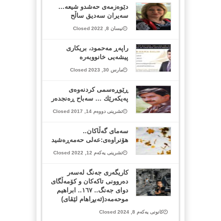
دێوەزمەی حەشدو شیعە…
سەیران سەدیق ساڵح
نیسان 8, 2022 Closed
راپەڕ مەحمود، بریکاری
پیشەیی خانووبەرە
مارس 30, 2023 Closed
ڕێوڕه‌سمی كردنه‌وه‌ی
په‌یكه‌رێك … سه‌باح ڕه‌نجده‌ر
تشرینی دووەم 14, 2017 Closed
سەمای گەڵاکان..
هۆنراوەی:عەلی حەمەڕەشید
تشرینی یەکەم 12, 2022 Closed
کاریگەری جەنگ لەسەر
دەروونی تاکەکان و کۆمەڵگای
دوای جەنگ.. ١٦٧.. ابراهیم
موحەمەد(ئەبڕاهام لێڤای)
کانونی یەکەم 8, 2024 Closed