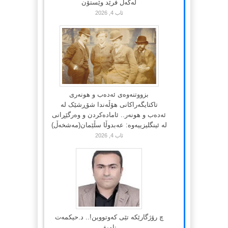
لەگەڵ فرێد وێستۆن
ئاب 4, 2026
بزووتنەوەی ئەدەب و هونەری
تاکتایگەراکانی هۆڵەندا شۆڕشێک لە
ئەدەب و هونەر.. ئامادەکردن و وەرگێڕانی
لە ئینگلیزییەوە: عەبدوڵا سڵێمان(مەشخەڵ)
ئاب 4, 2026
چ رۆژگارێکە تێی کەوتووین!.. د.حیکمەت
نامیق