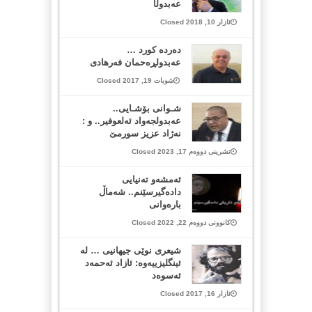
عەبدوڵا
ئازار 10, 2018 Closed
ده‌رده‌ كورد …
عه‌بدولڕه‌حمان فه‌رهادی
شوبات 19, 2017 Closed
شـوانی بۆشـایی..
عه‌بدولجه‌واد ئه‌لعوفیر.. و :
نه‌ژاد عزیز سورمێ
تشرینی دووەم 17, 2023 Closed
ئەمشەو تەنیایی
دادەگیرسێنم.. شەماڵ
بارەوانی
کانوونی دووەم 22, 2022 Closed
شیعری نوێی جیهانیی … لە
ئینگلیزییەوە: ئازاد ئەحمەد
ئەسوەد
ئازار 16, 2017 Closed