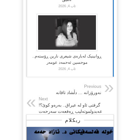
ئاب 4, 2026
ڕوانینیک لەبارەى شیعرى نارین ڕۆستەم..
موحسین ئەحمەد عومەر
ئاب 4, 2026
Previous
نەورۆزانە … دڵشاد تاقانە
Next
گرفتی ئاو له‌ عیراق.. به‌ره‌و كوێ‌؟!
عەبدولموتەلیب ڕەفعەت سەرحەت
ریکلام