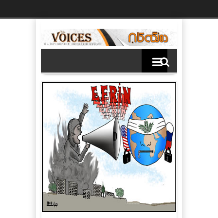
Ski
t
th
conten