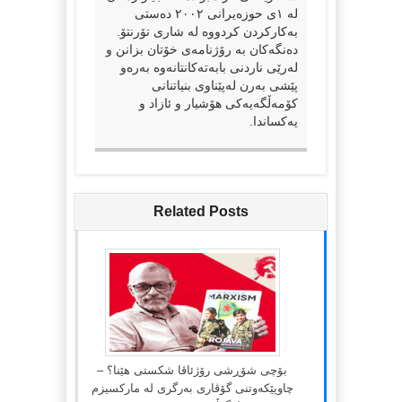
لە ١ی حوزەیرانی ٢٠٠٢ دەستی
بەکارکردن کردووە لە شاری تۆرنتۆ.
دەنگەکان بە رۆژنامەی خۆتان بزانن و
لەرێی ناردنی بابەتەکانتانەوە بەرەو
پێشی بەرن لەپێناوی بنیاتنانی
کۆمەڵگەیەکی هۆشیار و ئازاد و
یەکساندا.
Related Posts
بۆچی شۆڕشی رۆژئاڤا شکستی هێنا؟ –
چاوپێکەوتنی گۆڤاری بەرگری لە مارکسیزم