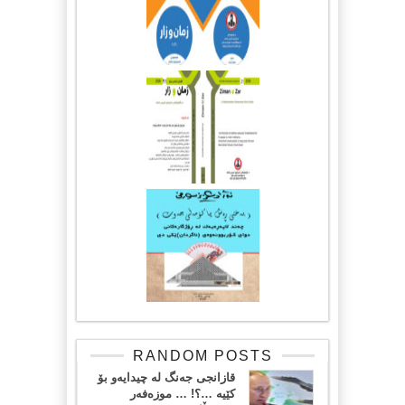
RANDOM POSTS
قازانجی جەنگ لە چیدایەو بۆ
کێیە …؟! … موزەفەر