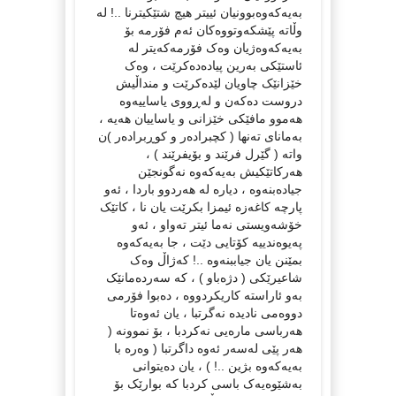
بەیەکەوەبوونیان ئییتر هیچ شتێکیترنا ..! لە
وڵاتە پێشکەوتووەکان ئەم فۆرمە بۆ
بەیەکەوەژیان وەک فۆرمەکەیتر لە
ئاستێکی بەرین پیادەدەکرێت ، وەک
خێزانێک چاویان لێدەکرێت و منداڵیش
دروست دەکەن و لەڕووی یاساییەوە
هەموو مافێکی خێزانی و یاساییان هەیە ،
بەمانای تەنها ( کچبرادەر و کوڕبرادەر )ن
واتە ( گێرل فرێند و بۆیفرێند ) ،
هەرکاتێکیش بەیەکەوە نەگونجێن
جیادەبنەوە ، دیارە لە هەردوو باردا ، ئەو
پارچە کاغەزە ئیمزا بکرێت یان نا ، کاتێک
خۆشەویستی نەما ئیتر تەواو ، ئەو
پەیوەندییە کۆتایی دێت ، جا بەیەکەوە
بمێنن یان جیاببنەوە ..! کەژاڵ وەک
شاعیرێکی ( دژەباو ) ، کە سەردەمانێک
بەو ئاراستە کاریکردووە ، دەبوا فۆرمی
دووەمی نادیدە نەگرتبا ، یان ئەوەتا
هەرباسی مارەیی نەکردبا ، بۆ نموونە (
هەر پێی لەسەر ئەوە داگرتبا ( وەرە با
بەیەکەوە بژین ..! ) ، یان دەیتوانی
بەشێوەیەک باسی کردبا کە بوارێک بۆ