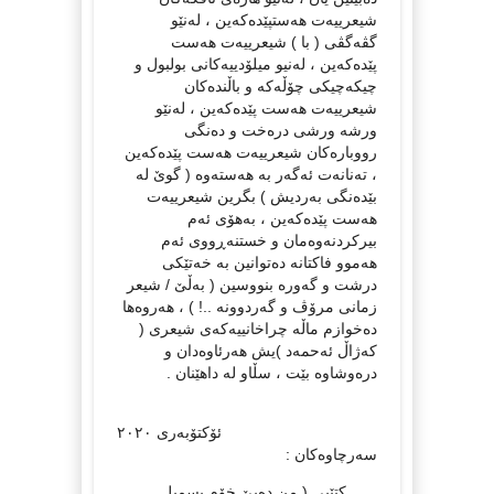
شیعرییەت هەستپێدەکەین ، لەنێو
گڤەگڤی ( با ) شیعرییەت هەست
پێدەکەین ، لەنیو میلۆدییەکانی بولبول و
چیکەچیکی چۆڵەکە و باڵندەکان
شیعرییەت هەست پێدەکەین ، لەنێو
ورشە ورشی درەخت و دەنگی
رووبارەکان شیعرییەت هەست پێدەکەین
، تەنانەت ئەگەر بە هەستەوە ( گوێ لە
بێدەنگی بەردیش ) بگرین شیعرییەت
هەست پێدەکەین ، بەهۆی ئەم
بیرکردنەوەمان و خستنەڕووی ئەم
هەموو فاکتانە دەتوانین بە خەتێکی
درشت و گەورە بنووسین ( بەڵێ / شیعر
زمانی مرۆڤ و گەردوونە ..! ) ، هەروەها
دەخوازم ماڵە چراخانییەکەی شیعری (
کەژاڵ ئەحمەد )یش هەرئاوەدان و
درەوشاوە بێت ، سڵاو لە داهێنان .
ئۆکتۆبەری ٢٠٢٠
سەرچاوەکان :
کتێبی ( من دەبێ خۆم بسمیل