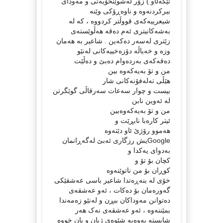
تێکەڵاو ) زۆر لەشوێنخۆیەتی و مەودای
بیرکردنەوە و ناوەڕۆکی وێنە
شیعرییەکەی قووڵتر کردووە ، کە لە
بەشەکانیتری ئەم دەقە هەڵوێستەی
زێتری لەسەر دەکەین . شاعیر بە هەمان
وزە و خەیاڵە دۆزەخییەکانی لەنێو
دەقەکەی بەردەوام دەبێ و دەڵێت
من و تۆ به‌یه‌که‌وه‌ بین
هێڵى ته‌له‌فۆنه‌کانى شار
بیست و چوار سه‌عات سه‌رقاڵى گوێگرتن
له‌ ئه‌وین نابن
من و تۆ به‌یه‌که‌وه‌بین
ئیتر کاره‌با نابڕێت و
هه‌موو رۆژێ ئاو دێته‌وه‌
‏Googleیش رزگارى ئه‌بێ له‌گه‌ڕانمان
به‌دواى یه‌کدا و
کچان بۆ تۆ و
کوڕان بۆ من ناتوێنه‌وه‌
خۆی لە بنەڕەتدا شاعیر باسی عەشقێکی
گەورەمان بۆ دەکات ، ئەو عەشقەی
دەتوانن مەوداکان ببڕن و لەنێو زەمەندا
بمێننەوە ، ئەو عەشقەی نەک هەر
شایستە بەوەیە شێوەی ژیان و یان خووە