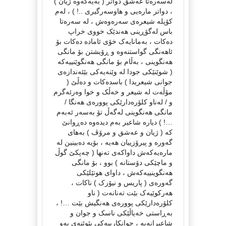
لەسەرەتا عەشق دواتر ( بەیەکەوە ژیان )
، دواتر مارەیی و هاوسەرگیری ..! ) ، لەم
کۆپلە شیعرەی سەرەوەش ، لە سەرەتا
باس لەگۆڕینی هەندێک خووی خراپ
دەکات ، بەمانایەک خۆی ئامادە دەکات بۆ
ئاهەنگی گواستنەوە و ڕۆیشتن بۆ مانگی
هەنگوینی ، بەڵام بۆ مانگی هەنگوێنییەکە
( شوێنێکی جودا لە وێنەیەکی بێئەندازەی
جوانی شیعریدا ) باسدەکات و دەڵێ (
مۆڵەت لە شیعر و خەڵک و خوا وەرئەگرم
و / لەناو کلۆرەدارێکی پوورەی هەنگا /
مانگی هەنگوینی لەگەڵ تۆ بەسەر ئەبەم
…! ) دیارە شاعیر بەم دیدەوە دەڕوانێ
کە ( ژیان و عەشق و مرۆڤ ) بەهای
گەورە و پیرۆزییان هەیە ، بۆیە دەبینین لە
مارەیەکەش داواکەی تەنها ( چەپکێ گوڵ
و ماچێکی دۆستانە ) بوو ، بۆ مانگی
هەنگوینییەکەش ، داوای هوتێلێکی
گەورەی ( پاریس و نیۆرک ) ناکات ،
هەرکوێیەک بێت تەنانەت ( ناو
کلۆرەدارێکی پوورەی هەنگیش بێت …! ،
بەڕاستی خەیاڵێکی ناسک و جوان و
شاعیرانەیە ، جوانکارییەکی بێوێنەی بەو