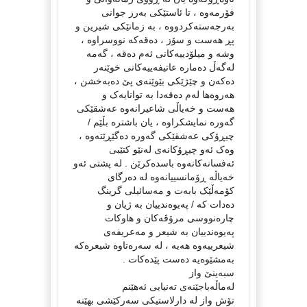
فۆرمەوە ، تا ئاستێکی بەرز جوانی
بەرجەستەکردووە ، بە زمانێکی شیرین و
پڕ هەست و سۆز ، دەقەکە نووسراوە ،
وشە و میلۆدییەکانی ئەم دەقە ، گەمە
لەگەڵ دەمارە عاتیفەییەکانی خوێنەر
دەکەن و چێژێکی بێوێنەی پێ دەبەخشن ،
هەروەها لەم دەقەدا بە توانایەک و
هەست و خەیاڵی شاعیرانەوە عەشقێکی
گەورە نمایشکراوە ، یان باشترە بڵێم /
چیڕۆکی عەشقێکی گەورە دەگێڕێتەوە ،
وەک ئەو چیڕۆکانەی لەنێو کتێبی
ئەفسانەکانەوە باسدەکرێن . لە پشتی ئەو
خەیاڵە ڕۆمانسییانەوە لە دەرگای
کۆمەڵێک بابەت و مەسائیلی گرینگ
دەدات کە / پەیوەندییان بە ژیان و
چارەنووسی مرۆڤەکان و هاوکات
پەیوەندییان بە شیعر و مەعریفەی
شیعرییەوە هەیە ، لە سەرەتاوە شیعرەکە
بەمشێوەیە دەست پێدەکات .
سبەینێ واز
له‌ماڵه‌باجێنه‌ى ته‌نیایى ئه‌هێنم
تۆش واز له‌ دارلاستیکى سه‌رکێشى بهێنه‌