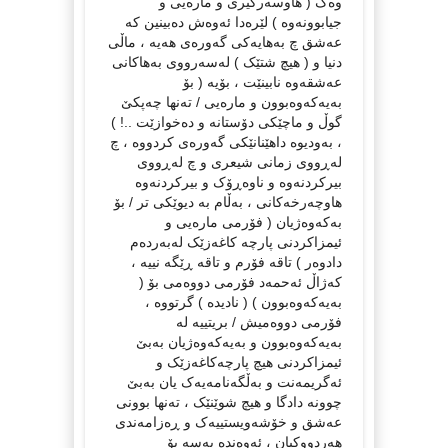
وەک ( هاوسەرگیری و مارەیی و
جیابوونەوە ) لێرەدا ئەوەش دەبینین کە
عەشق چ بەهایەکی گەورەی هەیە ، ماڵی
دنیا و ( هیچ شتێک ) لەسەرووی بەهاکانی
عەشقەوە نابینێت ، بۆیە ( بۆ
بەیەکەوەبوون و مارەیی / تەنها چەپکێ
گوڵ و ماچێکی دۆستانە و دەخوازێت ..! )
، بەودیوە داهێنانێکی گەورەی کردووە ، چ
لەڕووی زمانی شیعری و چ لەڕووی
بیرکردنەوە و ناوەڕۆک و بیرکردنەوە
هاوچەرخەکانی ، بەڵام بە دیوێکی تر / بۆ
بەکەوەژیان ( فۆرمی مارەیی و
ئیمزاکردنی پارچە کاغەزێک لەبەردەم
دادوەر ) تاقە فۆرم و تاقە ڕێگە نییە ،
کەژاڵ ئەحمەد فۆرمی دووەمی بۆ (
بەیەکەوەبوون ) ( نادیدە ) گرتووە ،
فۆرمی دووەمیش / بریتییە لە
بەیەکەوەبوون و بەیەکەوەژیان بەبێ
ئیمزاکردنی هیچ پارچەکاغەزێک و
ئەگریمەنت و بەڵگەنامەیەک یان بەبێ
چوونە دادگا و هیچ شوێنێک ، تەنها بوونی
عەشق و خۆشەویستییەک و ڕەزامەندی
هەردووکیان ، ئەوەندە بەسە بۆ