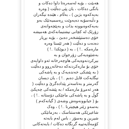
هەبێت ، بۆیە لەسەرەتا داوا دەکات و
بانگی دەکات ، یان پێی دەڵێت ( وەرە
بەیەکەوە بژین ) ، بەڵام ، هێندە نیگەران
و دڵبەسۆیە دەیەوێت ڕەسمیەتێک بەو
بەیەکەوەبوونە بدات و بەپێچەوانەی
زۆرێک لە کچانی نیشتیمانەکەی هەمیشە
خۆی دەستپێشخەر دەبێ ، بۆیە بڕیار
دەدەت و دەڵێت ( هەر ئێستا وەرە
مارەمکە ..! ) ، بە ( دیوێکدا ..! )
بەشێوەیەکی زۆرجوان و بە
بیرکردنەوەیەکی هاوچەرخانە ئەو داوایەی
خۆی بۆ مارەکردنەکە دەخاتەڕوو و دەڵێت
( بە پێشکی خەندەیەک و بە پاشەکی
نیگایەکت قایل دەبم ..! ) ، یان دیسان
گەرمتر و بەتاسەتر پێدادەگرێ و دەڵێت (
هەر ئەمڕۆ مارەمکە / بە پێشەکی چەپکێ
گوڵ و بە پاشەکی ماچێکی دۆستانە ..! ) ،
بۆ ( جیابوونەوەش وشەی ( گیانەکەم )
بەسەو زێتر هیچیترنا ..! ) ، وەک
شاعیرێکی هەستناسک ، بەزمانێکی
شیرین و بەسۆز ، باس لەم بابەتە
کۆمەڵایەتییە گرنگانە دەکات / بابەتەکانی