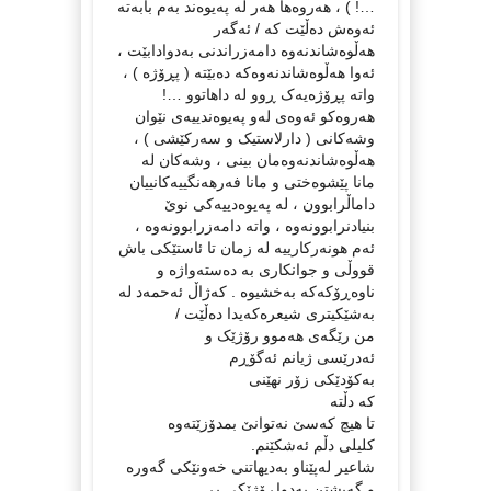
…! ) ، هەروەها هەر لە پەیوەند بەم بابەتە
ئەوەش دەڵێت کە / ئەگەر
هەڵوەشاندنەوە دامەزراندنی بەدوادابێت ،
ئەوا هەڵوەشاندنەوەکە دەبێتە ( پڕۆژە ) ،
واتە پڕۆژەیەک ڕوو لە داهاتوو …!
هەروەکو ئەوەی لەو پەیوەندییەی نێوان
وشەکانی ( دارلاستیک و سەرکێشی ) ،
هەڵوەشاندنەوەمان بینی ، وشەکان لە
مانا پێشوەختی و مانا فەرهەنگییەکانییان
داماڵرابوون ، لە پەیوەدییەکی نوێ
بنیادنرابوونەوە ، واتە دامەزرابوونەوە ،
ئەم هونەرکارییە لە زمان تا ئاستێکی باش
قووڵی و جوانکاری بە دەستەواژە و
ناوەڕۆکەکە بەخشیوە . کەژاڵ ئەحمەد لە
بەشێکیتری شیعرەکەیدا دەڵێت /
من رێگه‌ى هه‌موو رۆژێک و
ئه‌درێسى ژیانم ئه‌گۆڕم
به‌کۆدێکى زۆر نهێنى
که‌ دڵته‌
تا هیچ که‌سێ نه‌توانێ بمدۆزێته‌وه‌
کلیلى دڵم ئه‌شکێنم.
شاعیر لەپێناو بەدیهاتنی خەونێکی گەورە
و گەیشتن بەدواڕۆژێکی پڕ