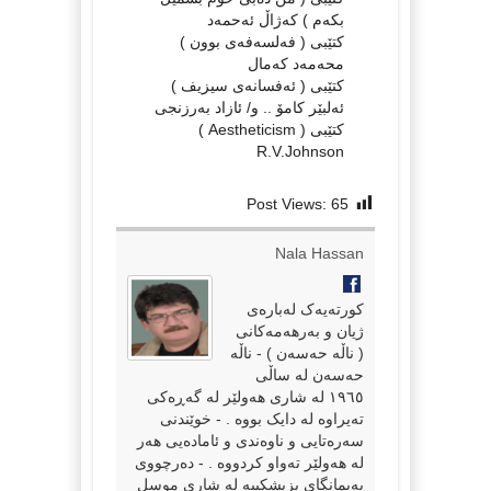
بکەم ) کەژاڵ ئەحمەد
کتێبی ( فەلسەفەی بوون )
محەمەد کەمال
کتێبی ( ئەفسانەی سیزیف )
ئەلبێر کامۆ .. و/ ئازاد بەرزنجی
کتێبی ( Aestheticism )
R.V.Johnson
Post Views:
65
Nala Hassan
کورتەیەک لەبارەی
ژیان و بەرهەمەکانی
( ناڵە حەسەن ) - ناڵە
حەسەن لە ساڵی
١٩٦٥ لە شاری هەولێر لە گەڕەکی
تەیراوە لە دایک بووە . - خوێندنی
سەرەتایی و ناوەندی و ئامادەیی هەر
لە هەولێر تەواو کردووە . - دەرچووی
پەیمانگای پزیشکییە لە شاری موسل