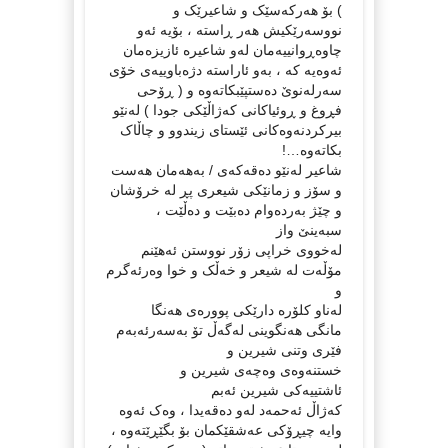
) بۆ هەرکەسێک و شاعیرێک و
نووسەرێکیش هەر ڕاستە ، بۆیە ئەو
چاوەڕوانییەمان لەو شاعیرە ئازیزەمان
ئەوەیە کە ، بەو ئاراستە دژەباوییەی خۆی
سەرلەنوێ دەستپێبکاتەوە و ( ڕۆحی
فڕوغ و ڕوئیاکانی کەژاڵێکی جودا ) لەنێو
بیرکردنەوەکانی ئێستای زیندوو و چاڵاک
بکاتەوە…!
شاعیر لەنێو دەقەکەی / بەهەمان هەست
و سۆز و زمانێکی شیعری پڕ لە خرۆشان
و چێژ بەردەوام دەبێت و دەڵێت ،
سبه‌ینێ واز
له‌خووى خراپى زۆر نووستن ئه‌هێنم
مۆڵه‌ت له‌ شیعر و خه‌ڵک و خوا وه‌رئه‌گرم
و
له‌ناو کلۆره‌ دارێکى پووره‌ى هه‌نگا
مانگى هه‌نگوینى له‌گه‌ڵ تۆ به‌سه‌رئه‌به‌م
فێرى وتنى شیرین و
خستنه‌وه‌ى وه‌چه‌ى شیرین و
ئاشتییه‌کى شیرین ئه‌بم
کەژاڵ ئەحمەد لەو دەقەیدا ، وەک ئەوە
وایە چیڕۆکی عەشقێکمان بۆ بگێڕێتەوە ،