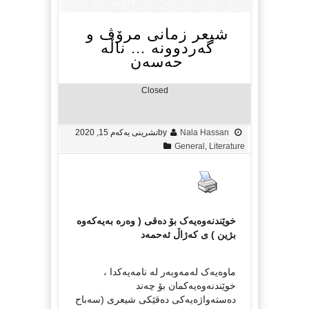
شیعر زمانی مرۆڤ و
گەردوونە … ناڵە
حەسەن
Closed
Nala Hassan
by
تشرینی یه‌كه‌م 15, 2020
General
,
Literature
خوێندنەوەیەک بۆ دەقی ( وەرە بەیەکەوە
بژین ) ی کەژاڵ ئەحمەد
ماوەیەک لەمەوبەر لە نامەیەکدا ،
خوێندنەوەیەکمان بۆ چەند
دەستەواژەیەکی دەقێکی شیعری (سەباح