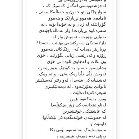
لەخۆشەویستی لەگەڵ کەسیک کە ،
سوارچاکی نێو خەون و خەیاڵەکانییەتی ،
ئامادەی هەموو بڕیارێک و هەموو
گۆڕانێکە لە ژیان و لە خۆیدا بۆیە ، لە
سەرەتاوە بڕیاردەدا واز لەماڵەباجێنەی
تەنیایی بهێنێت ، ئەمیش واز لە
دارلاستیکی سەرکێشیی بهێنێت ، ئێستا /
بڕیاریتر دەدات کە ، ڕێگاکانی هەموو
ڕۆژە و ئەدرێسی ژیانی بگۆڕێت ، خۆی
ون بکات و لەچاوی ئاوەدانی خۆی
بشارێتەوە ، تەنها بە کۆدێک بدۆزرێتەوە
ئەویش دڵی دڵدارەکەیەتی ، واتە وەک
ئەشقیایەکی شەیدا ، لەو زێتر کەسێکیتر
ناتوانێ بیدۆزێتەوە . لە دیمەنێکیتری
شیعرەکەیدا دەڵێت ،
وه‌ره‌ به‌یه‌که‌وه‌ بژین…
له‌ناو ئینجانه‌یه‌کى زۆر بچکۆڵه‌دا
که‌ عاشقێکى خوێنشیرین
له‌ حه‌وشه‌ى خوێندنگه‌یه‌کى تێکه‌ڵاوا
دایبنێت و
مامۆستایه‌ک به‌تاسه‌وه‌ بۆنى بکا.
بەپێی ئەم دیمەنە شیعرییە ،