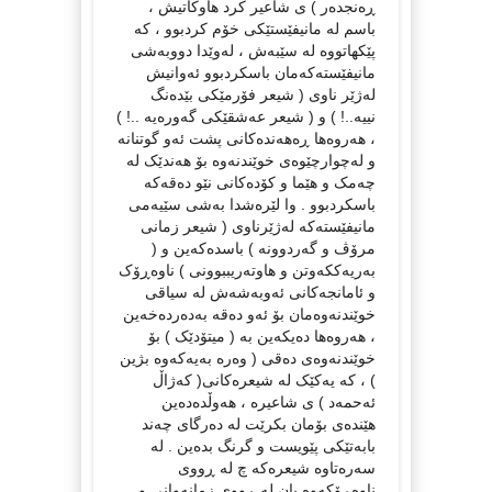
ڕەنجدەر ) ی شاعیر کرد هاوکاتیش ،
باسم لە مانیفێستێکی خۆم کردبوو ، کە
پێکهاتووە لە سێبەش ، لەوێدا دووبەشی
مانیفێستەکەمان باسکردبوو ئەوانیش
لەژێر ناوی ( شیعر فۆرمێکی بێدەنگ
نییە..! ) و ( شیعر عەشقێکی گەورەیە ..! )
، هەروەها ڕەهەندەکانی پشت ئەو گوتنانە
و لەچوارچێوەی خوێندنەوە بۆ هەندێک لە
چەمک و هێما و کۆدەکانی نێو دەقەکە
باسکردبوو . وا لێرەشدا بەشی سێیەمی
مانیفێستەکە لەژێرناوی ( شیعر زمانی
مرۆڤ و گەردوونە ) باسدەکەین و (
بەریەککەوتن و هاوتەریببوونی ) ناوەڕۆک
و ئامانجەکانی ئەوبەشەش لە سیاقی
خوێندنەوەمان بۆ ئەو دەقە بەدەردەخەین
، هەروەها دەیکەین بە ( میتۆدێک ) بۆ
خوێندنەوەی دەقی ( وەرە بەیەکەوە بژین
) ، کە یەکێک لە شیعرەکانی( کەژاڵ
ئەحمەد ) ی شاعیرە ، هەوڵدەدەین
هێندەی بۆمان بکرێت لە دەرگای چەند
بابەتێکی پێویست و گرنگ بدەین . لە
سەرەتاوە شیعرەکە چ لە ڕووی
ناوەڕۆکەوە یان لە ڕووی زمانەوانی و