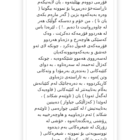
فۆرمی دووەم بهێڵیتەوە ، یان لایەنیکەم
ناڕاستەخۆ دەریبڕیبا بۆ نموونە بیگوتبا (
وەرە بەیەکەوە بژین ( گەر مارەم بکەی
یان نا ) ، من خۆم و دەسکە گوڵێک هەر
لە چاوەڕوانیت دا دەبم ..! ) ، لێرەدا باس
لە هەردوو فۆرمەکە دەکرێت ، وەک
کەسێکی هاوچەرخ و دژەباو هەردوو
فۆرمەکەی قەبوڵ دەکرد ، چونکە لای ئەو
عەشق و بەیەکەوەبوونەکەیان
لەسەرووی هەموو شتێکەوەیە ، چونکە
کەژاڵ ئەحمەد لە سەرەتاوە ، بە دوای
کتێبەکانی ( بەندەری بەرمۆدا و وتەکانی
وتن )ەوە ، بە ئاراستەی دژەباوی
کاریکردووە ، بە دەرەجاتێک لەم کتێبانەش
بەڵام بەتایبەتتر لە کتێبەکانی ( قاوەیەک
لەگەڵ ئەودا ) یان ( ئاوێنەم شکاند ) ،
لەوێدا ( کەژاڵێکی جیاواز ) دەبینین
بەتایبەتیش / لە کتێبی چوارەمی ( ئاوێنەم
شکاند ) ئەم دژەباوییە و هاوچەرخییە بە
ڕۆشنی ڕەنگدەداتەوە ، خۆشی لە
زۆرێک لە شیعرەکانی بەم دیدەوە
نووسیویەتی بۆ نموونە ، شیعرەکانی (
ئاوێنەم شکاند ، کەژاڵێکی جودا ،