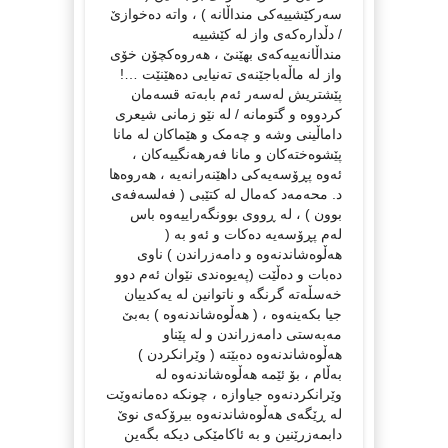
سەرکێشییەکی منداڵانە ) ، واتە دەخوازێ
/ دڵدارەکەی واز لە کێشییە
منداڵانەییەکەی بهێنێ ، هەروەکچۆن خۆی
واز لە ماڵەباجێنەی تەنیایی دەهێنێت …!
پێشتریش لەسەر ئەم بابەتە قسەمان
کردووە و گتومانە / لە نێو زمانی شیعری
داماڵینی وشە و چەمک و هێماکان لە مانا
پێشوەختەکان و مانا فەرهەنگییەکان ،
ئەوە پڕۆسەیەکی داهێنەرانەیە ، هەروەها
د. محەمەد کەمال لە کتێبی ( فەلسەفەی
بوون ) ، لە ڕووی بوونگەراییەوە باس
لەم پڕۆسەیە دەکات و ئەو بە (
هەڵوەشاندنەوە و دامەزراندن ) ناوی
دەبات و دەڵێت (پەیوەندی نێوان ئەم دوو
خەسڵەتە گرنگە و ناتوانین لە یەکدییان
جیا بکەینەوە ، ( هەڵوەشاندنەوە ) بەبێ
مەبەستی دامەزراندن و لە پێناو
هەڵوەشاندنەوە دەبێتە ( وێرانکردن )
بەڵام ، بۆ ئێمە هەڵوەشاندنەوە لە
وێرانکردنەوە جیاوازە ، چونکە دەمانەوێت
لە ڕێگەی هەڵوەشاندنەوە بیرۆکەی نوێ
دابمەزرێنین و بە ئاکامێکی دیکە بگەین