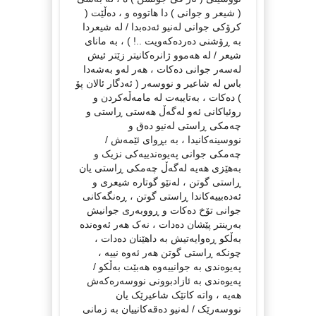
( شیعر و جوانی ) دا هاتووە و ، دەڵێت (
کرۆکی جوانی لەنیو ئەدەبدا / لە شیعردا
بە ڕۆشنی دەردەکەویت ..! ) ، بە مانای
شیعر / لە هەموو ژانرەکانیتر زێتر ئیش
لەسەر جوانی دەکات ، هەر لەو بەشەدا
باس لە شاعیر و نووسەر ( ئەدگار ئالان پۆ
) دەکات ، بەتایبەت لە مامەڵەکردن و
روئیاکانی ئەو لەگەڵ هەستی ڕاستی و
چەمکی ڕاستی لەنیو دەق و
نووسینەکانیدا ، بە بڕوای ئێمەش /
چەمکی جوانی پەیوەندییەکی نزیک و
بەهێزی هەیە لەگەڵ چەمکی ڕاستی یان
ڕاستی گوتن ، لەنێو گوتارە شیعری و
ئەدەبییەکاندا ڕاستی گوتن ، ڕەنگەکانی
جوانی تۆخ دەکات و ڕووبەری جوانیش
بەرینتر پێشان دەدات ، نەک هەر ئەوەندە
بەڵکو ڕەوایەتیش بە داهێنان دەدات ،
چونکە ڕاستی گوتن هەر ئەوە نییە ،
پەیوەندی بە جوانییەوە هەبێت بەڵکو /
پەیوەندی بە ئازادبوونی نووسەرەکەش
هەیە ، واتە کاتێک شاعیرێک یان
نووسەرێک / لەنیو دەقەکانییان بە زمانی