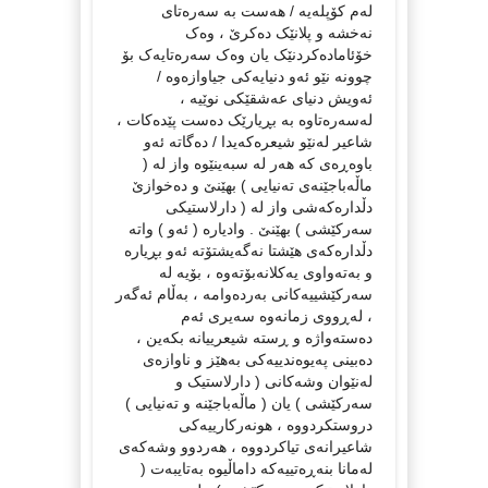
لەم کۆپلەیە / هەست بە سەرەتای
نەخشە و پلانێک دەکرێ ، وەک
خۆئامادەکردنێک یان وەک سەرەتایەک بۆ
چوونە نێو ئەو دنیایەکی جیاوازەوە /
ئەویش دنیای عەشقێکی نوێیە ،
لەسەرەتاوە بە بڕیارێک دەست پێدەکات ،
شاعیر لەنێو شیعرەکەیدا / دەگاتە ئەو
باوەڕەی کە هەر لە سبەینێوە واز لە (
ماڵەباجێنەی تەنیایی ) بهێنێ و دەخوازێ
دڵدارەکەشی واز لە ( دارلاستیکی
سەرکێشی ) بهێنێ . وادیارە ( ئەو ) واتە
دڵدارەکەی هێشتا نەگەیشتۆتە ئەو بڕیارە
و بەتەواوی یەکلانەبۆتەوە ، بۆیە لە
سەرکێشییەکانی بەردەوامە ، بەڵام ئەگەر
، لەڕووی زمانەوە سەیری ئەم
دەستەواژە و ڕستە شیعرییانە بکەین ،
دەبینی پەیوەندییەکی بەهێز و ناوازەی
لەنێوان وشەکانی ( دارلاستیک و
سەرکێشی ) یان ( ماڵەباجێنە و تەنیایی )
دروستکردووە ، هونەرکارییەکی
شاعیرانەی تیاکردووە ، هەردوو وشەکەی
لەمانا بنەڕەتییەکە داماڵیوە بەتایبەت (