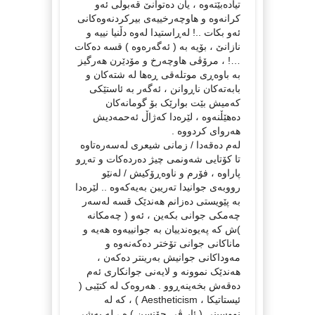
تیادەبێتەوە ، یان دەتوانێ قەبوڵی ئەو
کرانەوە و هاوچەرخییەی بیرکردنەوەکانی
ئەو بکات ..! لەڕاستیدا لەوە دڵنیا نییە و
نازانێ ، بۆیە بە ( ئەگەرەوە ) قسە دەکات
…! ، مرۆڤی هاوچەرخ و مۆدێرن هەرگیز
بە باوەڕی موتلەقی ڕەها لە شتەکان و
بابەتەکان ناڕوانن ، ئەگەر بە ئاستێکی
کەمیش بێت بوارێک بۆ گومانەکان
دەهێڵنەوە ، لێرەدا کەژاڵ ئەحمەدیش
هەروای کردووە .
لەم دەقەدا / زمانی شیعری لەسەرەتاوە
تا کۆتایی شەونمی چیژ دەردەکات و تەڕو
پاراوە ، فۆرم و ناوەڕۆکیش / لەنێو
رووبەی جوانیدا تەریبن بەیەکەوە .. لێرەدا
بە پێویستی دەزانم هەندێک قسە لەسەر
چەمکی جوانی بکەین ، ئەو ( چەمکانە
)ش کە پەیوەندییان بە جوانییەوە هەیە و
ماناکانی جوانی تۆختر دەکەنەوە و
مەوداکانی جوانیش بەرینتر دەکەن ،
هەندێک نموونە و لایەنی جوانکاری ئەم
دەقەش بخەینەڕوو . هەروەک لە کتێبی (
ئیستاتیکا ، Aestheticism ) ، کە لە
نووسینی ( ئار ڤی جۆنسن ) ە ، لە بەشی