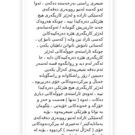
شیعری ڕاستی بەرجەستە دەکەن ، ئەوا
ئەو کەسە لەنیو رووبەری دەقەکەی
کەسێکی ئازادە و لەژێر کاریگەری هیچ
هێزێکی دەرەکیدا نییە ، چونکە هەروەک
چەند جاریتریش گتومانە / ئەوکەسانەی
لەژێر کاریگەری هێزە دەرەکییەکانن
کەسی ئازاد نین واتە ( کەسی نامۆ )ن ،
کەسانی نامۆش ناتوانن داهێنان بکەن ،
چونکە ئاراستەی جووڵەکانی لەژێر
کاریگەری هێزە دەرەکییەکان دایە ، جا
ئەگەر لەم دید و ڕوانگەوە قسە لەسەر
ئەم دەقە شیعرییەی کەژاڵ بکەین
دەبینین / زۆر ڕاشکاوانە و ڕاسگۆیانە
خەیاڵ و بیرکردنەوەکانی خۆی دەربڕیوە ،
لەژێر کاریگەری هیچ هێزێکی دەرەکیدا
نییە ، ئەوەی ئاراستەی جووڵەکانی دیاری
دەکات ، ئەوە ( تەنها ) هەست و حەز و
خۆزگە و خەونەکانی خۆیەتی ، بێگومان
بە توانا و هێزێکی شیعرییەوە ، بۆیە
کەسێکی ئازادە لەنیو رووبەری دەقەکەی
بەمانایەکیتر / تەعبیری لە بیرکردنەوەکانی
خۆی ( کەژاڵ ئەحمەد ) کردووە ، بۆیە لە