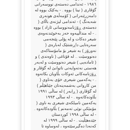
١٩٨٦ - ئەندامی دەستەی نووسەرانی
گۆڤاری ( نینا ) بووە . - یەکێک بووە لە
دامەزرێنەرانی ( کۆمەڵەی هونەری
شەبەنگ ) - ئەندامی لیژنەی باڵای (
دەستەی ڕۆژنامەنووسانی ئازاد ) بووە
. - لە منداڵییەوە حەز بەخوێندنەوەی
شیعر دەکات و لە پۆلی پێنجەمی
سەرەتایی داڕشتنێک لەبارەی (
نەورۆز ) بە شیعر بۆ مامۆستاکەی
دەنووسێت .. لە قۆناغی ( ناوەندی ) و
( ئامادەیی ) شیعر دەنووسێت و لەبەر
هەستی نەتەوایەتی ناتوانێ لە گۆڤار و
ڕۆژنامەکانی ئەوکات بڵاویان بکاتەوە
. - یەکەمین شیعری خۆی بەناوی (
من کاروانی بەشمەینەتان جێناهێڵم )
لە گۆڤاری ( ڕابەر ) لە ساڵی ١٩٩١
بڵاودەکاتەوە . - لە ساڵی ١٩٩٣
یەکەمین نامیلکەی شیعری بە ناوی (
مۆمێکی نوێی تەمەنم ) بڵاودەکاتەوە .
- لە ساڵی ١٩٩٨ کوردستان
جێدەهێڵیت . - لە ساڵی ١٩٩٩ لە
کەنەدا دەگیرسێتەوە ، لەوساوە تا