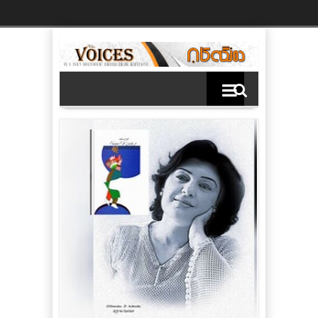
Ski
t
th
conten