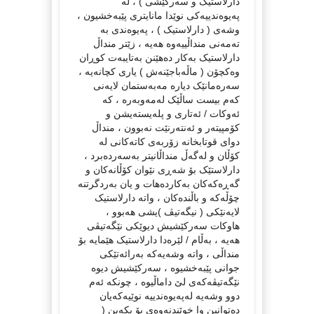
دارلاستیک و سەرکێشی ) ، لە
پەیوەندییەکی نوێدا مانایتری پێبەخشیون ،
وشەی ( دارلاستیک ) ، پەیوەندی بە
تەمەنی منداڵییەوە هەیە ، زێتر منداڵ
دارلاستیک بەکار دەهێنن بەتایبەت کوڕان
وەکچۆن ( ماڵەباجێنەش ) یاری کچانەیە ،
سەرەمانێک دیارە مەبەستمان لایەنی
کەم بیست ساڵێک لەمەوبەرە ، کە
ئەوکات / ئەتاری و پلەیستەیشن و
کۆمپیتەر و ئەنتەرنێت نەبوون ، منداڵ
دوای قوتابخانە زۆربەی کاتەکانی لە
کۆڵان و لەگەڵ منداڵانیتر بەسەردەبرد ،
دارلاستێک بۆ شەڕی نێوان کۆڵانەکان و
گەڕەکەکان بەکاردەهات و یان بەردگرتنە
چۆڵەکە و باڵندەکان ، واتە دارلاستیک
لایەنێکی ( نیگەتیڤ )یشی هەبوو ،
هاوکات سەرکێشیش دیوێکی نێگەتیڤی
هەیە ، بەڵام / لێرەدا دارلاستیک هێمایە بۆ
منداڵی ، واتە وشەیەکە بەرائەتێکی
جوانی پێبەخشیوە ، سەرکێشیش دیوە
نێگەتیڤەکەی لێ داماڵیوە ، چونکە ئەم
دوو وشەیە لەپەیوەندییە نوێیەکەیان
دەتوانین وا خوێندنەوەی بۆ بکەین (