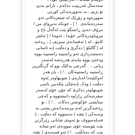
سەدساڵ غەریبیت دەکەم ، نازانم بەبێ
تۆ بژیم ، بە تەنوورەیەکی کورتی
سوورەوە و زۆرێک لە شیعرەکانی ئەو
سەردەمانەی ..! ) ، چونکە بەبڕوای من /
مرۆڤ دەبێ ڕاستگۆ بێت لەگەڵ ناخ و
بیروباوەڕەکانی خۆیدا ، ئەوەتا / ( ئەلبێر
کامۆ ، لە ( ئەفسانەی سیزیف ) ، ڕەخنە
لە ( گالیلۆ ) دەگرێ و دەڵێت (بە ئاسانی
دەستبەرداری ئەو ڕاستییە زانستییە بووە
وەختێ بووە مایەی هەڕەشە لەسەر
ژیانی ، .. گەرچی یەکێک بوو لە گرنگترین
ڕاستییە زانستییەکان ..! ) ، یان هەر
لەوکتێبەدا لەبارەی ( شوبنهاوەر )ەوە
دەڵێت ( وەک بابەتێکی پێکەنین باسی
شوبنهاوەر دەکرێ کە چۆن خۆی لەسەر
سفرەیەکی ڕازاوە دانیشتووە و کەچی
ستایشی خۆکوشتن دەکات …! ) ، بۆ
ڕەخنەگرتن لەم بیرمەندانەش پشتی بە
وتەیەکی ( نێچە ) بەستووە کە دەڵێت ، (
فەیلەسووف بۆ ئەوەی شایانی ڕێزگرتن
بێت پێویستە خۆی نموونەی ئەو شتانە
بێت کە دەیانڵێت ..! ) ئەو قسەیەی ( نێچە