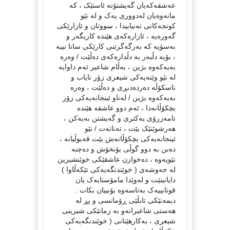
عەشقەکەیان گەیشتۆتە ئاستێک ، کە
مانەوەیان لەدووری یەک و لە نێو
کونجەکانی تەنیاییدا ، سووتان و ئازارێکی
گەورەیە ، ئازارەکەی هێندە کاریگەر و
بەسۆیە کە بەرگەگرتنی کارێکی سانا نییە
، بۆیە دڵبەر بە دڵدارەکەی دەڵێت / وەرە
بەیەکەوە بژین ، بەڵام شاعیر ئەم داوایە
لە نێو وێنەیەکی شیعری زۆر نایاب و
ناسکۆڵە دەردەدبڕی و دەڵێت ، وەرە
بەیەکەوە بژین / لەناو ئینجانەیەکی زۆر
بچکۆڵانەدا ، ئەم دوو عاشقە هێندە
تامەزرۆی یەکتری و گەیشتن بەیەکن ،
هەرشوێنێک بێت ، تەنانەت / نێو
ئینجانەیەکی بچکۆڵانەش بێت قەبوڵیانە ،
دەبن بە دوو گوڵی بۆنخۆش و دەچنە
نێویەوە ، دەخوازن عاشقێکی خوێنشیرین
لە حەوشەی ( خوێندنگەیەکی تێکەڵاوا )
دایانبنێت و لەوێدا مامۆستایەک یان
قوتابییەک بەتاسەوە بۆنییان بکات .
دیمەنێکی تابڵێی ڕۆمانسی و پڕ لە
هەستی شاعیرانەو بە زمانێکی شیرینی
شیعری ، بەکارهێنانی ( خوێندنگەیەکی