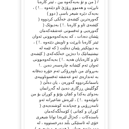
/ ( من و تۆ بەیەکەوە بین ، ئیتر کارەبا
نابڕێت و هەموو ڕۆژێ ئاو دێتەوە …! ) ،
بەیەک دێرە شیعر باسی ( دوو )
گەورەترین کێشەی خەڵکی کردووە (
کێشەی ئاو و کارەبا ..! ) بەدیوێک (
گەورەیی و ئەفسونی عەشقەکەمان
پێشان دەدات ، کە بەیەکەوەبوونی ئەوان
ئیتر کارەبا نابڕێت و ئاویش دێتەوە ..! ) ،
بە دیوێکیتر پێمان دەڵێت ( کە ئێمە لە
نیشتیمانێک دا دەژین خەڵکەکەی ( کێشەی
ئاو و کارەبایان هەیە ..! ) بەیەکەوەبوونی
ئەوان ئەم کێشانە چارەسەر دەبن ..!
بەبڕوای من ناوەڕۆکی ئەم جۆرە دەقانە
بە ئەندازەی ئەو عەشقە ئەفسوناوییەی
باسمانکردووە گەورەن ، یان دەڵێ (
گوگلیش ڕزگاری دەبێ لە گەڕانمان
بەدوای یەکدا و کچان بۆتۆ و کوڕان بۆ من
ناتوێنەوە ..! ) ، لێرەش شاعیرانە ئەو
تامەزرۆیی و چەپاندنە کوشندەیەی (
کوڕان و کچانی ) کۆمەڵگەکەمان
باسدەکات ، کەژاڵ لێرەدا توانا شیعری
خۆی لە ئاستێکی بڵند دەرخستووە ، لە
دوو وێنەی جوانی ( هونەری و شیعری )