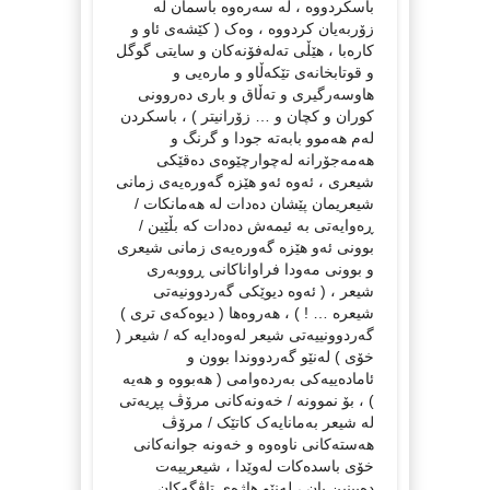
باسکردووە ، لە سەرەوە باسمان لە
زۆربەیان کردووە ، وەک ( کێشەی ئاو و
کارەبا ، هێڵی تەلەفۆنەکان و سایتی گوگل
و قوتابخانەی تێکەڵاو و مارەیی و
هاوسەرگیری و تەڵاق و باری دەروونی
کوران و کچان و … زۆرانیتر ) ، باسکردن
لەم هەموو بابەتە جودا و گرنگ و
هەمەجۆرانە لەچوارچێوەی دەقێکی
شیعری ، ئەوە ئەو هێزە گەورەیەی زمانی
شیعریمان پێشان دەدات لە هەمانکات /
ڕەوایەتی بە ئیمەش دەدات کە بڵێین /
بوونی ئەو هێزە گەورەیەی زمانی شیعری
و بوونی مەودا فراواناکانی ڕووبەری
شیعر ، ( ئەوە دیوێکی گەردوونیەتی
شیعرە … ! ) ، هەروەها ( دیوەکەی تری )
گەردوونییەتی شیعر لەوەدایە کە / شیعر (
خۆی ) لەنێو گەردووندا بوون و
ئامادەییەکی بەردەوامی ( هەبووە و هەیە
) ، بۆ نموونە / خەونەکانی مرۆڤ پڕیەتی
لە شیعر بەمانایەک کاتێک / مرۆڤ
هەستەکانی ناوەوە و خەونە جوانەکانی
خۆی باسدەکات لەوێدا ، شیعرییەت
دەبینین یان ، لەنێو هاژەی تاڤگەکان