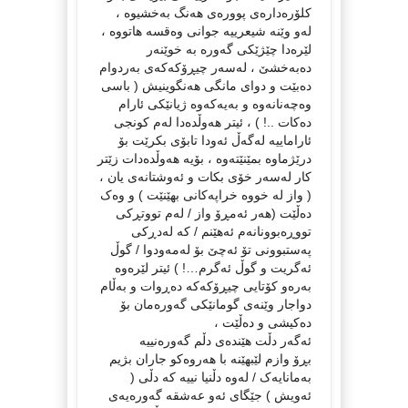
کلۆرەدارەی پوورەی هەنگ بەخشیوە ،
لەو وێنە شیعرییە جوانی وەقسە هاتووە ،
لێرەدا چێژێکی گەورە بە خوێنەر
دەبەخشێ ، لەسەر چیڕۆکەکەی بەردوام
دەبێت و دوای مانگی هەنگوینیش ( باسی
وەچەنانەوە و بەیەکەوە ژیانێکی ئارام
دەکات ..! ) ، ئیتر هەوڵدەدا لەم کونجی
ئاراماییە لەگەڵ ئەودا تابۆی بکرێت بۆ
درێژماوە بمێنێتەوە ، بۆیە هەوڵدەدات زێتر
کار لەسەر خۆی بکات و ئەوشتانەی یان ،
( واز لە خووە خراپەکانی بهێنێت ) و وەک
دەڵێت (هه‌ر ئه‌مڕۆ واز / له‌م تووتڕکى
تووڕه‌بوونانه‌م ئه‌هێنم / که‌ له‌دڕکى
په‌ستبوونى تۆ ئه‌چێ بۆ له‌مه‌ودوا / گوڵ
ئه‌گریت و گوڵ ئه‌گرم…! ) ئیتر لێرەوە
بەرەو کۆتایی چیڕۆکەکە دەڕوات و بەڵام
دواجار وێنەی گومانێکی گەورەمان بۆ
دەکیشی و دەڵێت ،
ئه‌گه‌ر دڵت هێنده‌ى دڵم گه‌وره‌نییه‌
بڕۆ وازم لێبهێنه‌ با هه‌روه‌کو جاران بژیم
بەمانایەک / لەوە دڵنیا نییە کە دڵی (
ئەویش ) جێگای ئەو عەشقە گەورەیەی