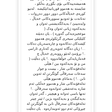
هەمیشەییەکانی بۆی بگۆڕی بەڵکو ،
شایستە بە هەموو قوربانیدانێکیشە . لەنیو
کورەی خەیاڵەکانی دوور دوور دەڕوات ،
تەنانەت بۆ ئەودیو سنوورەکانی خەیاڵ ،
وایدەبینێ / بەیەکگەیشتنی ئەوان و
بەیەکەوە ژیانی ئەوان وەک (
موعجیزەیەکی گەورە ) ، یان دەبێتە
کلیلێکی سیحری گرێکوێرەی هەموو
کێشەکان دەکاتەوە و چارەسەریان دەکات
…! ژیان دەگاتە ئەوپەڕی کەناری ئارامی
..! بڕۆننێ لەنێو رووبەری خەیاڵ چ
فەنتازیایەکی خوڵقاندووە ..! یان دەڵێت (
من و تۆ بەیەکەوە بین / هێڵی
تەلەفۆنەکانی شار ، بیست و چوار
سەعات سەرقاڵی گوێگرتن لە ئەوین
نابن ..! ) بەمانای هەموو هێڵی
تەلەفۆنەکانی شار و هەموو خەڵکی ئەم
شارە بەعەشقی ئەوانەوە سەرقاڵن ..!
تەنها باسی ئەوانە و هیچیتر ، گەر ئەوان
بەیەکبگەن و بەیەکەوە بژین / ئیتر چیتر
تەلەفۆنەکان سەرقاڵ نابن بە گوێگرتن لە
چیڕۆکی ئەم دوو ئەویندارەوە . یان دەڵێت