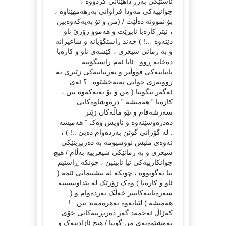
ئاستێکی بەرز داهێنانی کردووە ،
جوانییەکی مەودا فراوانی بەرهەمهێناوە ،
بۆ نموونە دەڵێت / (من و تۆ به‌یه‌که‌وه‌بین
، ئیتر کاره‌با نابڕێت و هه‌موو رۆژێ ئاو
دێته‌وه‌ …! ) چەند راستگۆیانە و شاعیرانە
و بە زمانی شیعری ، کێشەی ئاو و کارەبا
دەخاتە ڕوو . ئایا ئەم راستگۆییە
پانتاییەکی قووڵتر و بەریناییەکی زێتری بە
رووبەری جوانی نەبەخشێوە ..؟ ئەی
ئەگەر بیگوتبا ( من و تۆ بەیەکەوە بین ،
کارەبا ” هەمیشە ” درەوشاوەکانی
سەرشەقام و نێو ماڵەکان زێتر
دەدرەوشێنەوە و ئاویش وەک ” هەمیشە ”
. لە گۆرانی گوتن بەردەوام دەبێ ..! ) ،
ئەوەی منیش نووسیومە بە دەربڕینێکی
شیعری و بە زمانێکی شیعرییە بەڵام / هیچ
جوانکارییەکی تیا نابینین ، چونکە ڕاستیم
تیا نەگوتووە ، چونکە لە نیشتیمانی ئێمە (
ئاو و کارەبا ) وەک زۆرێک لە پێداویستییە
سەرەتاییەکانیتر خەڵک بەردەوام و (
هەمیشە ) لێیانەوە بەهرەمەند نین ..!
کەژاڵ ئەحمەد گەر دەربڕینەکانی خۆی
بەمشێوەیەی من گوتبا / هیچ ئازادییەک و