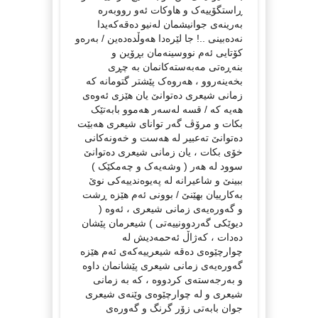
ڕاستگۆییەک و هاوکات ئەو رووبەرە
بەرینەی جوانیشمان لەنیو دەقەکەیدا
نەدەبینی ..! جا لێرەدا هەوڵدەدەین / بەرەو
کۆتایی ئەم نووسینەمان بڕۆین و
بنەڕەتی مەبەستەکانمان بە چڕی
بخەینەروو ، هەروەک پێشتر گتومانە کە
زمانی شیعری دەتوانێ یان هێزی ئەوەی
هەیە کە / قسە لەسەر هەموو بابەتێک
بکات و مرۆڤ گەر توانای شیعری هەبێت
دەتوانێ تەعبیر لە هەست و خەونەکانی
خۆی بکات ، یان زمانی شیعری دەتوانێ
سوود لە هەر ( وشەیەک و چەمکێک )
ببینێ و شاعیرانە لە پەیوەندییەکی نوێ
بەکارییان بهێنێ / بوونی ئەم هێزە ڕشت
و گەورەیەی زمانی شیعری ، ئەوە (
دیوێکی گەردوونییەتی ) شیعرمان پێشان
دەدات ، کەژاڵ ئەحمەدیش لە
چوارچێوەی دەقە شیعرییەکەی ئەم هێزە
گەورەیەی زمانی شیعری پێشانمان داوە
و بەرجەستەی کردووە ، کە بە زمانی
شیعری و لە چوارچێوەی وێنەی شیعری
جوان بابەتی زۆر گرنگ و گەورەی