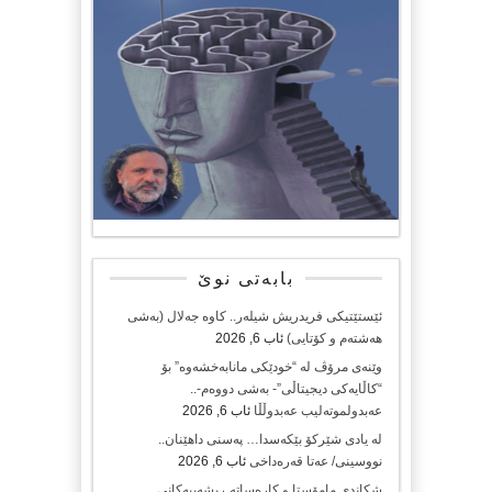
بابەتی نوێ
ئێستێتیکی فریدریش شیلەر.. کاوە جەلال (بەشی
هەشتەم و کۆتایی)
ئاب 6, 2026
وێنەی مرۆڤ لە “خودێکی مانابەخشەوە” بۆ
“کاڵایەکی دیجیتاڵی”- بەشی دووەم-..
عەبدولموتەلیب عەبدوڵڵا
ئاب 6, 2026
لە یادی شێرکۆ بێکەسدا… پەسنی داهێنان..
نووسینی/ عەتا قەرەداخی
ئاب 6, 2026
شکاندی مامۆستا و کارەساتە ڕیشەییەکانی