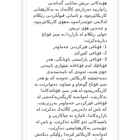
هۆیه‌كانی تریش سانایی گه‌یاندنی
زانیارییه‌ ده‌رباره‌ی كاڵایه‌ك به‌ به‌كارهێنانی
كاریكاتێره‌وه‌، و ئاسانی قبوڵكردنی رێكلام
له‌لایه‌ن خوێنه‌رانه‌وه‌ به‌هۆی كاریكاتێره‌وه‌،
و چه‌ندین هۆی تریش.
خولی رێكلام له‌ بازاڕدا به‌ سێ قۆناغ
دیاریده‌كرێت:
1- قۆناغی فێركردنی جه‌ماوه‌ر
2- قۆناغی كێبڕكێ
3- قۆناغی پاراستنی ناوبانگی، هه‌ر
قۆناغێك له‌م قۆناغانه‌ شێوازی تایبه‌تی
خۆی هه‌یه‌، ئه‌وه‌ی كه‌ تایبه‌تمه‌ندی
ده‌به‌خشێته‌ كاریكاتێر، ئه‌وه‌یه‌ كه‌ بۆ هه‌ر
سێ قۆناغ گونجاو و شیاوه‌، ده‌توانرێت به‌
كاریگه‌رییه‌وه‌ له‌ هه‌ر سێ قۆناغه‌كاندا
به‌كاربێت، له‌وانه‌یه‌ كاریگه‌ریه‌كه‌شی له‌
قۆناغی فێركردنی جه‌ماوه‌ر به‌رزتربێت،
كه‌ باس له‌ دابه‌زینی كاڵایه‌ك ده‌كرێت له‌
بازاڕه‌كاندا، ئاماژه‌ به‌ جیاكاریی و
باشیه‌كانی ئه‌و كاڵایه‌ ده‌كرێت، و باس له‌
چۆنیه‌تی به‌كارهێنانیشی ده‌كرێت،
له‌وانه‌یه‌ كاریكاتێر لێره‌دا رۆڵێكی دیكه‌ش