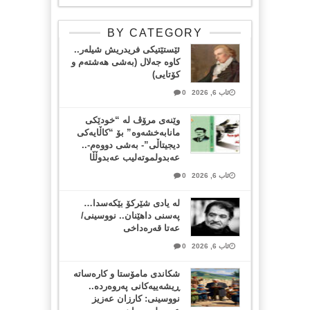
BY CATEGORY
ئێستێتیکی فریدریش شیلەر..
کاوە جەلال (بەشی هەشتەم و
کۆتایی)
ئاب 6, 2026
0
وێنەی مرۆڤ لە “خودێکی
مانابەخشەوە” بۆ “کاڵایەکی
دیجیتاڵی”- بەشی دووەم-..
عەبدولموتەلیب عەبدوڵڵا
ئاب 6, 2026
0
لە یادی شێرکۆ بێکەسدا…
پەسنی داهێنان.. نووسینی/
عەتا قەرەداخی
ئاب 6, 2026
0
شکاندی مامۆستا و کارەساتە
ڕیشەییەکانی پەروەردە..
نووسینی: کارزان عەزیز