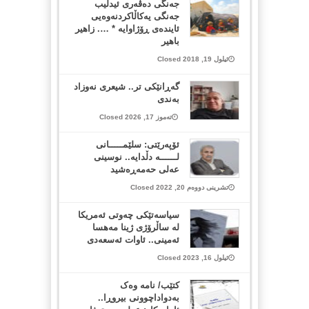
جەنگی دەڤەری ئیدلیب
جەنگی یەکاڵاکردنەوەیی
ئایندەی ڕۆژاوایە * …. زاهیر
باهیر
ئیلول 19, 2018 Closed
گەڕانێکی تر.. شیعری نەوزاد
بەندی
تەموز 17, 2026 Closed
ئۆپەرێتی: سلێمـــــانی
لــــــە دڵدایە.. نوسینی
عەلی حەمەڕەشید
تشرینی دووەم 20, 2022 Closed
سیاسەتێکی چەوتی ئەمریکا
لە ساڵرۆژی ژینا مەهسا
ئەمینی.. ئاوات ئەسعەدی
ئیلول 16, 2023 Closed
کتێب/ نامە وەک
بەدواداچوونی بیروڕا..