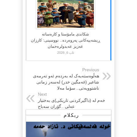
شکاندی مامۆستا و کارەساتە
ڕیشەییەکانی پەروەردە.. نووسینی: کارزان
عەزیز عەبدولرەحمان
ئاب 6, 2026
Previous
هەڵوەستەیەک لە بەردەم ئەو تەرمەی
شاعیر (غەمگین خدر) لەسەر زمانی
ناشتوویەتی.. سۆما مەلا
Next
خەم لە (داگیرکردنی تاریکی)ی بەختیار
عەلی ..گۆران سەباح
ریکلام