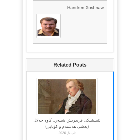
Handren Xoshnaw
Related Posts
ئێستێتیکی فریدریش شیلەر.. کاوە جەلال
(بەشی هەشتەم و کۆتایی)
ئاب 6, 2026