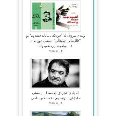
وێنەی مرۆڤ لە “خودێکی مانابەخشەوە” بۆ
“کاڵایەکی دیجیتاڵی”- بەشی دووەم-..
عەبدولموتەلیب عەبدوڵڵا
ئاب 6, 2026
لە یادی شێرکۆ بێکەسدا… پەسنی
داهێنان.. نووسینی/ عەتا قەرەداخی
ئاب 6, 2026