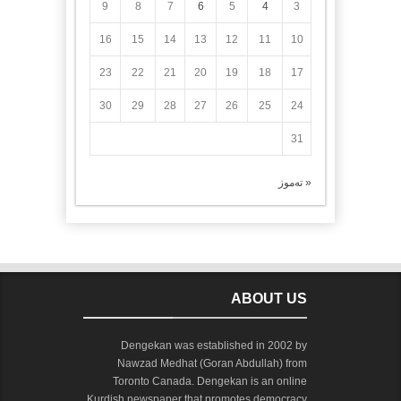
9
8
7
6
5
4
3
16
15
14
13
12
11
10
23
22
21
20
19
18
17
30
29
28
27
26
25
24
31
« تەموز
ABOUT US
Dengekan was established in 2002 by
Nawzad Medhat (Goran Abdullah) from
Toronto Canada. Dengekan is an online
Kurdish newspaper that promotes democracy