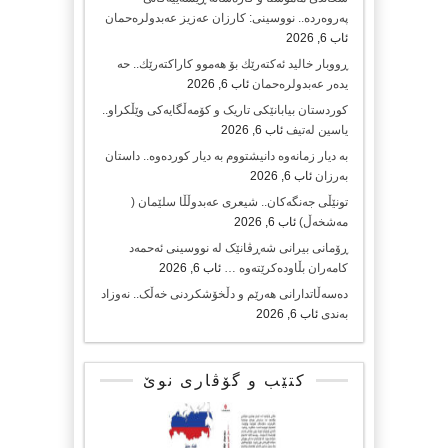
پەروەردە.. نووسینی: کارزان عەزیز عەبدولرەحمان
ئاب 6, 2026
ڕووبار خالید ئەكتەرێك بۆ هەموو كاراكتەرێك.. حه
یدەر عەبدولرەحمان
ئاب 6, 2026
کوردستان بیابانێکی تاریک و کۆمەڵگایەکی وێڵکراو..
یاسین لەتیف
ئاب 6, 2026
بە دیار زمانەوە دانیشتووم بە دیار کوردەوە.. داستان
بەرزان
ئاب 6, 2026
تونێڵی جەنگەکان.. شیعری عەبدوڵڵا سلێمان (
مەشخەڵ)
ئاب 6, 2026
ڕۆمانی بیرانی شەڕڤانێک لە نووسینی ئەحمەد
کامەران بڵاودەکرێتەوە …
ئاب 6, 2026
دەسەڵاتدارانی هەرێم و دڵخۆشکردنی خەڵک.. نەوزاد
بەندی
ئاب 6, 2026
کتێب و گۆڤاری نوێ