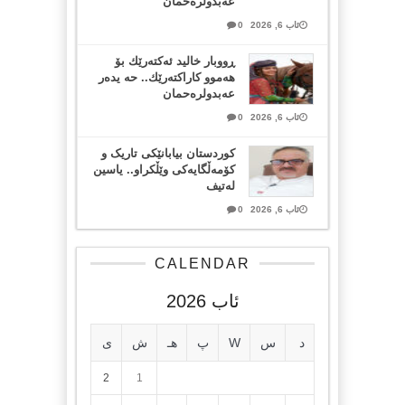
عەبدولرەحمان
ئاب 6, 2026
0
ڕووبار خالید ئەكتەرێك بۆ
هەموو كاراكتەرێك.. حه یدەر
عەبدولرەحمان
ئاب 6, 2026
0
کوردستان بیابانێکی تاریک و
کۆمەڵگایەکی وێڵکراو.. یاسین
لەتیف
ئاب 6, 2026
0
CALENDAR
ئاب 2026
د
س
W
پ
هـ
ش
ی
2
1