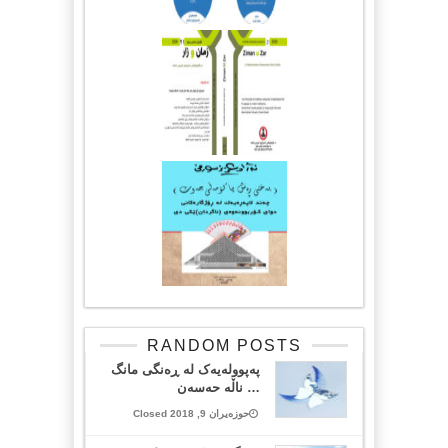
RANDOM POSTS
پەپوولەیەک لە ڕەنگی مانگ
… ناڵە حەسەن
حوزەیران 9, 2018 Closed