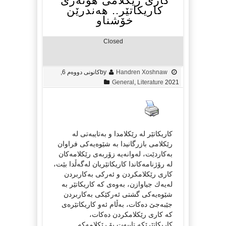
كاری رێكلامی هونه‌ری
كاریكاتێر.. هه‌ندرێن
خۆشناو
Closed
Handren Xoshnaw
by
كانونی دووه‌م 6,
General
,
Literature
2021
كاریكاتێر له‌ رێكلامدا و به‌تایبه‌تی له‌
رێكلامی بازرگانیدا به‌ شێوه‌یه‌كی فراوان
به‌كاردێت، له‌وانه‌یه‌ زۆربه‌ی رێكلامه‌كان
له‌ رۆژنامه‌كاندا كاریكاتێریان له‌گه‌ڵدا بێت،
كاری رێكلامكردن و ئه‌ركی به‌كاربردن
له‌یه‌ك جیاوازن، به‌وه‌ی كه‌ كاریكاتێر به‌
شێوه‌یه‌كی گشتی ئه‌ركێكی به‌كاربردن
جێبه‌جێ ده‌كات، به‌ڵام ئه‌و كاریكاتێره‌ی
كه‌ كاری رێكلامكردن ده‌كات،
كاریكاتێرێكه‌ تایبه‌ت بۆ رێكلامه‌كه‌