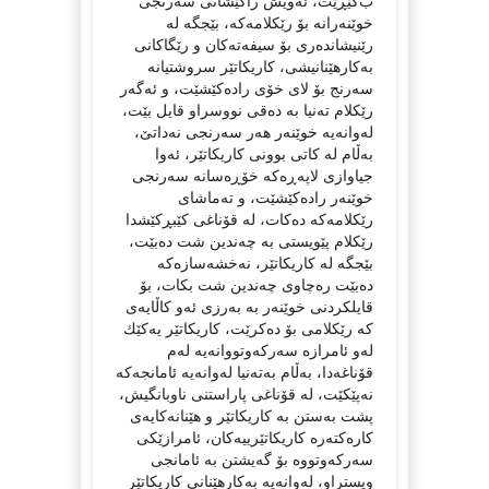
ب‌گێڕێت، ئه‌ویش راكێشانی سه‌رنجی
خوێنه‌رانه‌ بۆ رێكلامه‌كه‌، بێجگه‌ له‌
رێنیشانده‌ری بۆ سیفه‌ته‌كان و رێگاكانی
به‌كارهێنانیشی، كاریكاتێر سروشتیانه‌
سه‌رنج بۆ لای خۆی راده‌كێشێت، و ئه‌گه‌ر
رێكلام ته‌نیا به‌ ده‌قی نووسراو قایل بێت،
له‌وانه‌یه‌ خوێنه‌ر هه‌ر سه‌رنجی نه‌داتێ،
به‌ڵام له‌ كاتی بوونی كاریكاتێر، ئه‌وا
جیاوازی لاپه‌ڕه‌كه‌ خۆڕه‌سانه‌ سه‌رنجی
خوێنه‌ر راده‌كێشێت، و ته‌ماشای
رێكلامه‌كه‌ ده‌كات، له‌ قۆناغی كێبڕكێشدا
رێكلام پێویستی به‌ چه‌ندین شت ده‌بێت،
بێجگه‌ له‌ كاریكاتێر، نه‌خشه‌سازه‌كه‌
ده‌بێت ره‌چاوی چه‌ندین شت بكات، بۆ
قایلكردنی خوێنه‌ر به‌ به‌رزی ئه‌و كاڵایه‌ی
كه‌ رێكلامی بۆ ده‌كرێت، كاریكاتێر یه‌كێك
له‌و ئامرازه‌ سه‌ركه‌وتووانه‌یه‌ له‌م
قۆناغه‌دا، به‌ڵام به‌ته‌نیا له‌وانه‌یه‌ ئامانجه‌كه‌
نه‌پێكێت، له‌ قۆناغی پاراستنی ناوبانگیش،
پشت به‌ستن به‌ كاریكاتێر و هێنانه‌كایه‌ی
كاره‌كته‌ره‌ كاریكاتێرییه‌كان، ئامرازێكی
سه‌ركه‌وتووه‌ بۆ گه‌یشتن به‌ ئامانجی
ویستراو، له‌وانه‌یه‌ به‌كارهێنانی كاریكاتێر