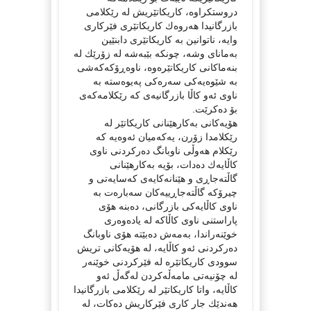
دروستكراوه‌، كاریكاتێریش له‌ رێكلامی
بازرگانیدا هه‌روه‌ك كاریكاتێری فێركاری
وایه‌، ناتوانین به‌ كاریكاتێری دابنێین
به‌مانای وشه‌، چونكه‌ بێبه‌شه‌ له‌ زۆرێك له‌
بنه‌ماكانی كاریكاتێره‌وه‌، ناوه‌ڕۆكه‌كه‌شی
به‌ شێوه‌یه‌كی سه‌ره‌كی په‌یوه‌سته‌ به‌
ناوی ئه‌و كاڵا بازرگانیه‌ی كه‌ رێكلامه‌كه‌ی
بۆ ده‌كرێت.
هۆیه‌كانی به‌كارهێنانی كاریكاتێر له‌
رێكلامدا زۆرن، یه‌كه‌میان ئه‌وه‌یه‌ كه‌
رێكلام هه‌وڵی ناوبانگ ده‌ركردنی ناوی
كاڵایه‌ك ده‌دات، بۆیه‌ به‌كارهێنانی
گاڵته‌جاڕی و هێنانه‌كایه‌ی كه‌سایه‌تی و
چیرۆكه‌‌ گاڵته‌جاڕییه‌كان سه‌باره‌ت به‌
ناوی كاڵایه‌كی بازرگانی، ده‌بنه‌ هۆی
پاراستنی ناوی كاڵاكه‌ له‌ یاده‌وه‌ری
خوێنه‌راندا، به‌مه‌ش ده‌بێته‌ هۆی ناوبانگ
ده‌ركردنی ئه‌و كاڵایه‌، له‌ هۆیه‌كانی تریش
سوودی كاریكاتێره‌ له‌ فێركردنی خوێنه‌ر
له‌ چۆنیه‌تی مامه‌ڵه‌كردن له‌گه‌ڵ ئه‌و
كاڵایه‌، واتا كاریكاتێر له‌ رێكلامی بازرگانیدا
هه‌ندێك جار كاری فێركاریش ده‌كات، له‌