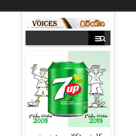
Ski
t
th
conten