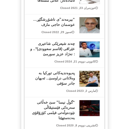
ئامادەکار: عەلی مستەفا
حوزەیران 23, 2021 Closed
“بیرمەند”ی ناشۆڕشگێڕ…
عوسمان حاجی مارف
تەموز 29, 2022 Closed
چه‌ند شیعرێكی شاعیری
عێراقی (قاسم سعوودی)*.. و
: نه‌ژاد عزیز سورمێ
کانوونی دووەم 21, 2024 Closed
پەیوەندیەکانی تورکیا بە
وەلاتانی دراوسێ.. ئەیهان
جادر سۆفی
مارس 2, 2023 Closed
“گوڵ نیسا” سێ خەڵاتی
سەرەکی فێستیڤاڵی
نێودەوڵەتی فیلمی کۆزۆڤۆی
بەدەستهێنا
تشرینی دووەم 8, 2020 Closed