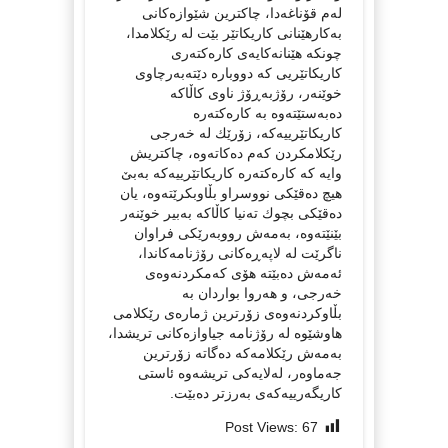
له‌م قۆناغه‌دا، چاكترین شێوازه‌كانی
به‌كارهێنانی كاریكاتێر بێت‌ له‌ رێكلامدا،
چونكه‌ هێنانه‌كایه‌ی كاره‌كته‌ری
كاریكاتێریی كه‌ دووباره‌ دێته‌به‌رچاوی
خوێنه‌ر، رۆژبه‌ڕۆژ ناوی كاڵاكه‌
ده‌به‌ستێته‌وه‌ به‌ كاره‌كته‌ره‌
كاریكاتێرییه‌كه‌، زۆرێك له‌ خه‌رجی
رێكلامكردن كه‌م ده‌كاته‌وه‌، چاكتریش
وایه‌ كه‌ كاره‌كته‌ره‌ كاریكاتێرییه‌كه‌ به‌بێ
هیچ ده‌قێكی نووسراو بڵاوبكرێته‌وه‌، یان
ده‌قێكی بچوك ته‌نیا كاڵاكه‌ به‌بیر خوێنه‌ر
بێنێته‌وه‌، به‌مه‌ش رووبه‌رێكی فراوان
ناگرێت له‌ لاپه‌ڕه‌كانی رۆژنامه‌كاندا،
ئه‌مه‌ش ده‌بێته‌ هۆی كه‌مكردنه‌وه‌ی
خه‌رجی، و هه‌روا بواردان به‌
بڵاوكردنه‌وه‌ی زۆرترین ژماره‌ی رێكلامی‌
هاوشێوه‌ له‌ رۆژنامه‌ جیاوازه‌كانی تریشدا،
به‌مه‌ش رێكلامه‌كه‌ ده‌گاته‌ زۆرترین
جه‌ماوه‌ر، له‌لایه‌كی تریشه‌وه‌ ئاستی
كاریگه‌رییه‌كه‌ی به‌رزتر ده‌بێت.
Post Views:
67