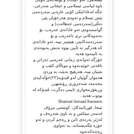
ناوە لیباسی ئیسلامی و حیجابی شەرعی،
جگە لەعاداتێکی کۆنی عارەبی سەردەمی
پێش ئیسلام و ئەوەی هەرخۆیان پێی
دەڵێن(سەردەمی جەهالەت) و
گواستنەوەی ئەو عاداتەی عەرەب، بۆ
نەتەوەکانی تری ناعەرەب و بۆ
سەردەمەکانیتر، هیچیتر نییە، ئەو عاداتەی
کە هەرگیز نە ئایین بووە نەیش پەیوەندی
بە ئایینەوە هەیە.
خۆزگە ئەوانەی زمانی عەرەبی دەزانن و
تاقەتی خوێندنەوە و موتاڵای کتێب و
شتیان نییە، هەرهیچ نەبێت بە وردی
هەموان گوێیان لەو ڤیدۆیە(٢٢)خۆڵەکیەی
محەمەد شەحروری ڕۆشنهرز
وڕیفۆرمخوازی ئایینی دەگرت، ڤیدۆکە لە
یوتوب هەیە..
Shamal Ismael Kareem
ئینجا، قورئانیەکان: کوشتنی مرۆڤ
لەسەر سێکس و بە ناوی شەڕەف و
لەژێر پەردەی ئاین و ڕەجم کردن و ئەو
جۆرە تێگەیشتنانە، بە تەواوی
ڕەتدەکەنەوە.