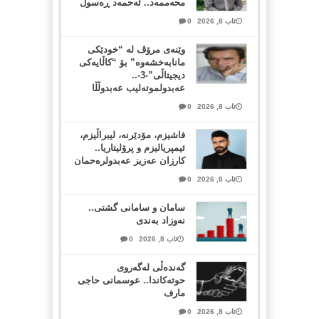
محەممەد.. ئەحمەد ڕەسوڵ
ئاب 8, 2026
0
وێنەی مرۆڤ لە “خودێکی
مانابەخشەوە” بۆ “کاڵایەکی
دیجیتاڵی”-3-..
عەبدولموتەلیب عەبدوڵڵا
ئاب 8, 2026
0
فاشیزم، مۆدێرنە، لیبراڵیزم،
ئیمپریالیزم و پرۆلیتاریا..
کارزان عەزیز عەبدولرەحمان
ئاب 8, 2026
0
سامان و سامانی گشتی..
نەوزاد بەندی
ئاب 8, 2026
0
گەندەڵی لەگەروی
حوتەکاندا.. عوسمانی حاجی
مارف
ئاب 8, 2026
0