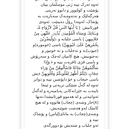
ئەوە ئەرک نییە ژنی موسڵمان بییان
پۆشێت و کولتوور و دابوو نەریتی
هەرگەلێک و نەتەوەیەک سەبارەت بە
پۆشاک، لەوەدا ڕۆڵ دەبینێت. ئەوەی
قورئانیش: { ﻳَﺎ أَﻳـﱡﻬَﺎ اﻟﻨﱠﱯِﱡ ﻗُﻞْ ﻷزْوَاﺟِ ﻚَ
وَﺑـَﻨَﺎﺗِﻚَ وَﻧِﺴَﺎءِ اﻟْﻤُﺆْﻣِﻨِﲔَ ﻳُﺪْﻧِﲔَ ﻋَﻠَﻴْﻬِﻦﱠ ﻣِﻦْ
ﺟَﻼﺑِﻴﺒِﻬِﻦﱠ } باسی جلبابە و ،(وَلْيَضْرِبْنَ
بِخُمُرِهِنَّ عَلَىٰ جُيُوبِهِنَّ) باسی (خومورە)و
(جیوب)ـە و نەجلباب و نە خومور و
نەجیوبیش، هیچ کامیان لەچک و سەرپۆش
و باسی قژی ئافرەت نییە و ﴿ وَإِذَا
سَأَلْتُمُوهُنَّ مَتَاعًا فَاسْأَلُوهُنَّ مِنْ وَرَاءِ
حِجَابٍ ذَلِكُمْ أَطْهَرُ لِقُلُوبِكُمْ وَقُلُوبِهِنَّ ﴾یش
باسی حیجاب و خۆ داپۆشین نییە و دواتر
ئەوە لە گەڵ شتێکی تریەتی و ئینجا
تایبەت بە خێزانەکانی پەیامبەرە و لەگەڵ
ئەوانیەتی و لە هەموو قورئانیشدا،تەنها
(٨)جار وشەی (حِجاب) هاتووە و لە هیچ
کامێک لەو هەشت شوێنەیش،
وشەی(حِجاب) بە مانای(لِباس) و پۆشاک
نییە و
ئەو جلباب و شتەیش بۆ دوورگەی