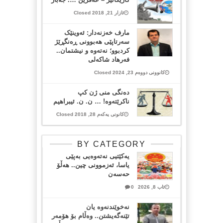
ئازار 21, 2018 Closed
مارف خەزنەدار: ئەوینێک
سەرتاپێی هەبوونی ڕەنگڕێژ
کردبوو؛ نەتەوە و نیشتمان..
فەرهاد شاکەلی
کانوونی دووەم 23, 2024 Closed
دەنگی منی ژن کپ
ناکرێتەوە! … ن. ن. ئیبراهیم
کانونی یەکەم 28, 2018 Closed
BY CATEGORY
یەکێتیی نەتەوەیی بەپێی
یاسا، ئەزموونی چین.. هەڵۆ
حەسەن
ئاب 8, 2026
0
نەخوێندنەوە یان
تێنەگەیشتن.. وەڵام بۆ هۆمەر