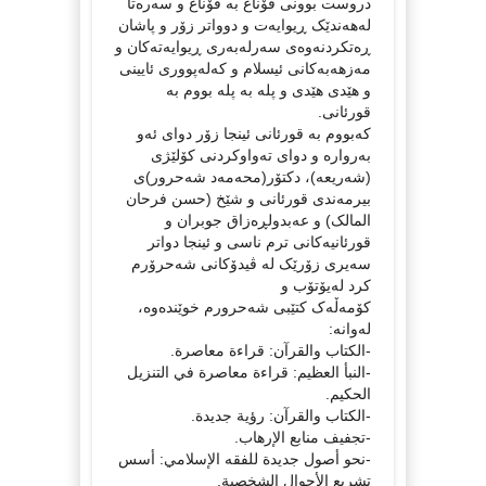
دروست بوونی قۆناغ بە قۆناغ و سەرەتا
لەهەندێک ڕیوایەت و دوواتر زۆر و پاشان
ڕەتکردنەوەی سەرلەبەری ڕیوایەتەکان و
مەزهەبەکانی ئیسلام و کەلەپووری ئایینی
و هێدی هێدی و پلە بە پلە بووم بە
قورئانی.
کەبووم بە قورئانی ئینجا زۆر دوای ئەو
بەروارە و دوای تەواوکردنی کۆلێژی
(شەریعە)، دکتۆر(محەمەد شەحرور)ی
بیرمەندی قورئانی و شێخ (حسن فرحان
المالک) و عەبدولڕەزاق جوبران و
قورئانیەکانی ترم ناسی و ئینجا دواتر
سەیری زۆرێک لە ڤیدۆکانی شەحرۆرم
کرد لەیۆتۆب و
کۆمەڵەک کتێبی شەحرورم خوێندەوە،
لەوانە:
-الكتاب والقرآن: قراءة معاصرة.
-النبأ العظيم: قراءة معاصرة في التنزيل
الحكيم.
-الكتاب والقرآن: رؤية جديدة.
-تجفيف منابع الإرهاب.
-نحو أصول جديدة للفقه الإسلامي: أسس
تشريع الأحوال الشخصية.