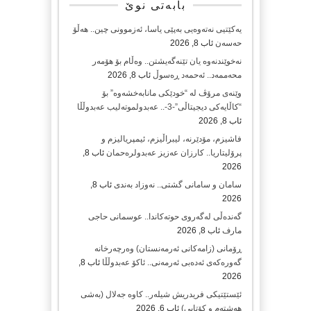
بابەتی نوێ
یەکێتیی نەتەوەیی بەپێی یاسا، ئەزموونی چین.. هەڵۆ
حەسەن
ئاب 8, 2026
نەخوێندنەوە یان تێنەگەیشتن.. وەڵام بۆ هۆمەر
محەممەد.. ئەحمەد ڕەسوڵ
ئاب 8, 2026
وێنەی مرۆڤ لە “خودێکی مانابەخشەوە” بۆ
“کاڵایەکی دیجیتاڵی”-3-.. عەبدولموتەلیب عەبدوڵڵا
ئاب 8, 2026
فاشیزم، مۆدێرنە، لیبراڵیزم، ئیمپریالیزم و
پرۆلیتاریا.. کارزان عەزیز عەبدولرەحمان
ئاب 8,
2026
سامان و سامانی گشتی.. نەوزاد بەندی
ئاب 8,
2026
گەندەڵی لەگەروی حوتەکاندا.. عوسمانی حاجی
مارف
ئاب 8, 2026
ڕۆمانی (زامه‌كانی ئەرمەنستان) وه‌رچه‌رخانه‌
گه‌وره‌كه‌ی ئه‌ده‌بی ئه‌رمه‌نی.. ئاكۆ عه‌بدوڵڵا
ئاب 8,
2026
ئێستێتیکی فریدریش شیلەر.. کاوە جەلال (بەشی
هەشتەم و کۆتایی)
ئاب 6, 2026