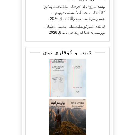
وێنەی مرۆڤ لە “خودێکی مانابەخشەوە” بۆ
“کاڵایەکی دیجیتاڵی”- بەشی دووەم-..
عەبدولموتەلیب عەبدوڵڵا
ئاب 6, 2026
لە یادی شێرکۆ بێکەسدا… پەسنی داهێنان..
نووسینی/ عەتا قەرەداخی
ئاب 6, 2026
کتێب و گۆڤاری نوێ