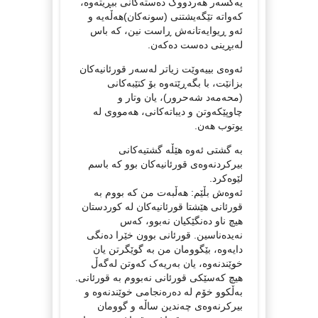
یەکسەر هەردووک دەستەکانی ببڕیتەوە،
کەواتە تێگەیشتنی (سونەکان)هەڵەیە و
ئەو ڕیوایەتانەش ڕاست نین، کە باس
لەبڕینی دەست دەکەن.
ئەوەی بییەوێت زیاتر لەسەر قورئانیەکان
بزانێت، با بگەڕێتەوە بۆ کتێبەکانی
(محەمەد شەحرور)، یان وتار و
چاوپێکەوتن و دیباتەکانی، هەمووی لە
یوتوب هەن.
بە گشتی ئەوە هێڵە گشتیەکانی
بیرکردنەوەی قورئانیەکان بوو کە باسم
لێوەکرد.
ئەوەش بڵێم: هەڵبەت من کە بووم بە
قورئانی هێشتا قورئانیەکان لە کوردستان
هیچ ناو دەنگێکیان نەبوو، کەس
نەیدەناسین. قورئانی بوون خێرا دەنگی
دایەوە، بێگوومان من بە گوێگرتن یان
خوێندنەوە، یان بەریەک کەوتن لەگەڵ
هیچ کەسێکی قورئانی نەبووم بە قورئانی.
بەڵکوو خۆم لە دەرەنجامی خوێندنەوە و
بیرکرنەوەی چەندین ساڵە و گوومان