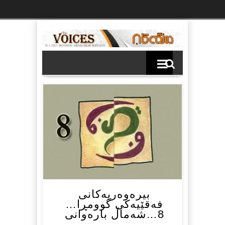
Ski
t
th
conten
بیرەوەریەکانی
فەقێیەکی گوومڕا…
8…شەماڵ بارەوانی