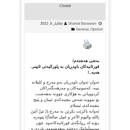
Closed
Shamal Barawani
by
ئایار 6, 2022
General
,
Opinion
بەشی هەشتەم/
قورئانیەکان باوەڕیان بە پلورالیەتی ئایینی
هەیە..!
ئەوان ئەوان باوەڕیان بەو مەرج و کلیلانە
نییە، کەسونیەکان و مەزهەبگەراکان
کردوویانن بە هۆکاری چوونە بەهەشت،
بۆ نموونە:شەش بنچینەکەی ئیمان و پێنج
بنچینەکەی ئیسلام.
ئەوانە ناکرێت بکرێن بە مەرج،(( مَنْ آمَنَ
بِاللەِ والیومِ الآخرِ و عَمِل صالحاً)) پێوەرە.
بـۆیە لە ڕوانگەی قورئانیەکانەوە. چۆن
موسوڵمانێک دەچێتە بەهەشتەوە، ئێزدی و