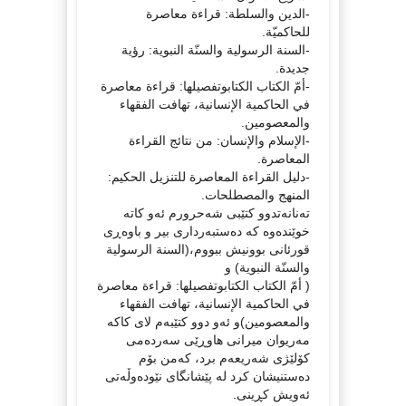
-الدين والسلطة: قراءة معاصرة
للحاكميّة.
-السنة الرسولية والسنّة النبوية: رؤية
جديدة.
-أمّ الكتاب الكتابوتفصيلها: قراءة معاصرة
في الحاكمية الإنسانية، تهافت الفقهاء
والمعصومين.
-الإسلام والإنسان: من نتائج القراءة
المعاصرة.
-دليل القراءة المعاصرة للتنزيل الحكيم:
المنهج والمصطلحات.
تەنانەتدوو کتێبی شەحرورم ئەو کاتە
خوێندەوە کە دەستبەرداری بیر و باوەڕی
قورئانی بوونیش ببووم،(السنة الرسولية
والسنّة النبوية) و
( أمّ الكتاب الكتابوتفصيلها: قراءة معاصرة
في الحاكمية الإنسانية، تهافت الفقهاء
والمعصومين)و ئەو دوو کتێبەم لای کاکە
مەریوان میرانی هاوڕێی سەردەمی
کۆلێژی شەریعەم برد، کەمن بۆم
دەستنیشان کرد لە پێشانگای نێودەوڵەتی
ئەویش کڕینی.