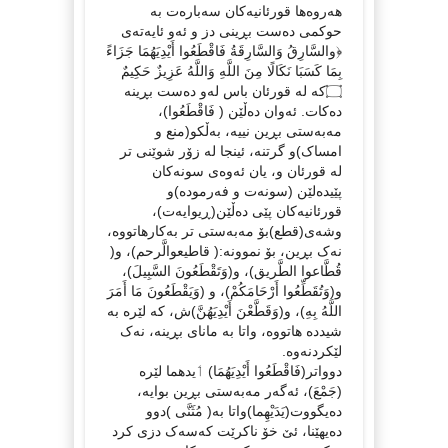
هەروەها قورئانیەکان سەبارەت بە
حوکمی دەست بڕینی دز و ئەو ئایەتەی
﴿والسَّارِقُ وَالسَّارِقَةُ فَاقْطَعُوا أَيْدِيَهُمَا جَزَاءً
بِمَا كَسَبَا نَكَالًا مِنَ اللَّهِ وَاللَّهُ عَزِيزٌ حَكِيمٌ
۝کە لە قورئان باس لەو دەست بڕینە
دەکات. ئەوان دەڵێن ( فَاقْطَعُوا)،
مەبەستی بڕین نییە، بەڵکو(منع و
امساک)و گرتنە، ئینجا لە زۆر شوێنی تر
لە قورئان و، یان ئەوەی سونەکان
پێیدەلێن (سونەت و فەرمودە)و
قورئانیەکان پێی دەڵێن(ڕیوایەت)،
وشەی(قطع)بۆ مەبەستی تر بەکارهاتووە،
نەک بڕین، بۆ نموونە:( قاطيعوالَّرحم)، و(
قُطَّاعوا الطَّریق)، و(وَتَقْطَعُونَ السَّبِيلَ)،
و(وَتُقَطِّعُوا أَرْحَامَكُمْ)، و (وَيَقْطَعُونَ مَا أَمَرَ
اللَّهُ بِهِ)، و(وَقَطَّعْنَ أَيْدِيَهُنَّ)ش، کە لێرە بە
شیددە هاتووە، واتا بە مانای بڕینە، نەک
لێکردنەوە.
دوواتر(فَاقْطَعُوا أَيْدِيَهُمَا) ٲیدهما لێرە
(جَمْعَ)، ئەگەر مەبەستی بڕین بوایه،
دەیگووت(یَدَیْهِما)واتا بە( مُثَنَّى )دوو
دەیهێنا، ئێ خۆ ناکرێت کەسەک دزی کرد