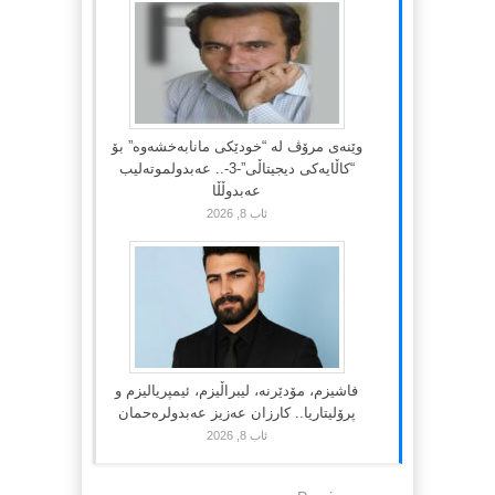
وێنەی مرۆڤ لە “خودێکی مانابەخشەوە” بۆ
“کاڵایەکی دیجیتاڵی”-3-.. عەبدولموتەلیب
عەبدوڵڵا
ئاب 8, 2026
فاشیزم، مۆدێرنە، لیبراڵیزم، ئیمپریالیزم و
پرۆلیتاریا.. کارزان عەزیز عەبدولرەحمان
ئاب 8, 2026