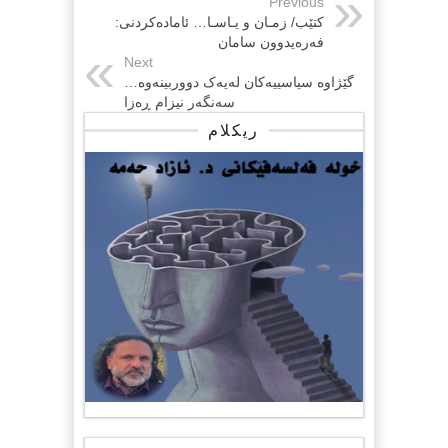
Previous
کتێب/ زمـان و یـاسـا… ئامادەکردنی:
فەرەیدوون سامان
Next
گێژاوە سیاسییەکان لەیەک دووربینەوە…
سەنگەر نیزام ڕەزا
ریکلام