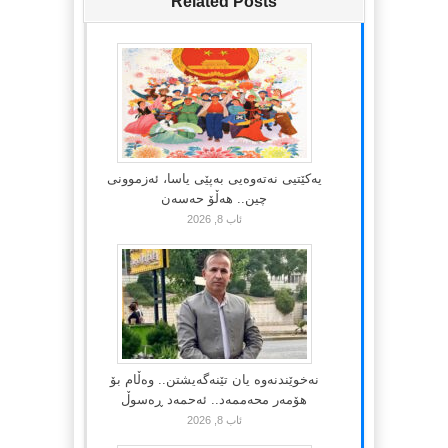
Related Posts
یەکێتیی نەتەوەیی بەپێی یاسا، ئەزموونی
چین.. هەڵۆ حەسەن
ئاب 8, 2026
نەخوێندنەوە یان تێنەگەیشتن.. وەڵام بۆ
هۆمەر محەممەد.. ئەحمەد ڕەسوڵ
ئاب 8, 2026