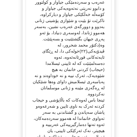
عەرەب و سەردەمێکی جیاواز و کولتوور
و دابوو نەریتی نەتەوەیەکی جیاواز و
کۆمەڵە خەڵکێکی جیاواز و دیارکراوە،
ناکرێت تۆ بێیت و شێوازی پۆشینی ژنانی
بەدوو و دوورگەی عەرەب نشین، بەسەر
هەموو ژناندا، لەوسەری دنیادا، بۆ ئەو
پەڕی جیهان بگێشتێنیت و بسەپێنێت.
وە(دکتۆر محمد شحرور، لە
ڤیدۆیەکی(٢٢)خولەکی دا، لە ڕێگای
ئایەتەکانی قورئانەئەوە، ئەوە
دەسەلمێنێت کە لە ئایینی ئیسلامدا
(حیجاب) کردنی خانمان بە هیچ
شێوەیەک، ئەرک نییە و نە خوداوەند و نە
پەیامبەری ئیسلامیش داوای وەها شتێکیان
لە ڕەگەزی مێینە و ژنانی موسڵمانان
نەکردووە.
ئینجا باس لەوەکات کە باڵاپۆشی و حیجاب
کردنە ئەرک بە ناوی ئایین و شەرعەوەو
پاشان سەپاندن و گشتاندنی بە سەر
تەواوی خانماندا لە هەموو سەردەمەکان،
ئەوە تەنها دەمارگیرییەکی عەربییە و
هیچیتر، نەک ئەرکێکی ئایینی، یان
ئیسلامی، ئەو حیجاب و پۆشاکەی ناویان