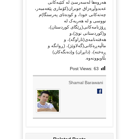
هەروەها لەسەرسێ لە کتێبەکانی
عەبدوڵڕەزاق جوبران(کۆماری پێغەمبەر،
چەتەکانی خودا، و کودەتای پەرستگا)م
نووسی و لە هەریەک له
ڕۆژنامەکانی(ڕێگای کوردستان)،
و(کوردستانی نوێ)،و
هەفتەنامەی(تاراوگە)، و
ماڵپەڕەکانی(گەلاوێژ)، (ڕوانگە و
ڕەخنە)، (دابڕان) و(دەنگەکان)
بڵاوبوونەوە.
Post Views:
63
Shamal Barawani