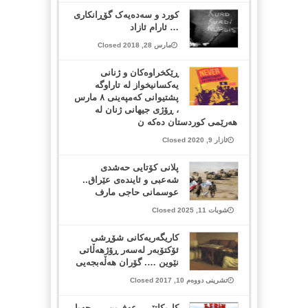
کورد و سەدەیەک گۆڕانکاری
… ئارام ئازاد
مارس 28, 2018 Closed
ڕێکخراوەکان و ژنانی
یەکسانیخواز لە تاراوگە
پشتیوانی کەمپەینی ٨ مارس
، ڕۆژی جیهانی ژنان لە
هەرێمی کوردستان دەکە ن
ئازار 9, 2020 Closed
پلانی کۆتایی حەشدی
شەعبی و ئایندەی عێراق..
عوسمانی حاجی مارف
شوبات 11, 2025 Closed
کاریگەریەکانی شۆڕشی
ئۆکتۆبەر لەسەر ڕۆژهەڵاتی
نێوین …. گۆران هەڵەبجەیی
تشرینی دووەم 10, 2017 Closed
کاریکاتێر – عەفرین …. جەبار