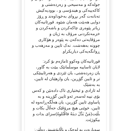
جولەکە و مەسیحی و زەردەشتی و
کاکەییەکی و هیندۆسی و ، بوودیەکیش
تەنانەت گەر بڕوای بەخوداوەند و ڕۆژ
دوایی هەبێت هەمان شێوە. قورئانیەکان
زیاتر پێوەری چاکەکردن و باشەکردن و
خزمەتکردنی مرۆڤ بە ژیان و
مرۆڤایەتی دەکەن بە پێوەر و هۆکاری
چوونە بەهەشت. نەک ئایین و مەزهەب و
ڕوانگەیەکی دیاریکراو.
قورئانیەکان وەکوو ئاماژەم بۆ کرد:
لایان ئاساییە موسڵمانێک ببێت بە گاور،
یان زەردەشتی، یان ئێزدی و هەرئایینێکی
تر و ئایین گۆڕین، یان وازهێنان لە ئایین،
بە بەشێک
لە ئازادی و ئیختیاری تاک دادەنێن و کەس
بۆی نییە لەسەر ئەو ئایین گۆڕینە و بە
پاساوی ئایین گۆڕین، یان هەڵگەڕانەوە لە
ئایین، خوێنی هیچ مرۆڤێک حەڵاڵ بکات و
بڵێت(مَنْ بَدَّلَ دینَەُ فاقْتُلوەُ)سزای بدات و
بیکوژێت.
سەبارەت بە لەچک و باڵاپۆشیش دەڵێن: