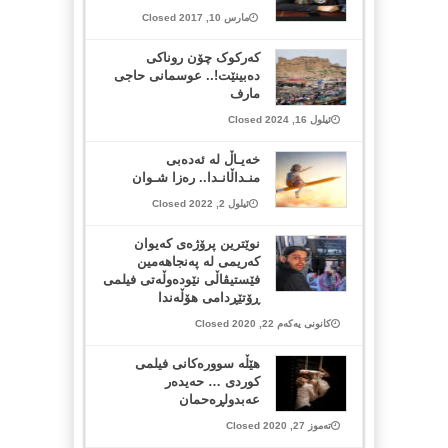
مارس 10, 2017 Closed
کەرکوک چۆن روناکی
دەبینێت!.. عوسمانی حاجی
مارف
ئیلول 16, 2024 Closed
خەیـاڵ لە ئەدەبی
منـداڵانـدا.. رەزا شـوان
ئیلول 2, 2022 Closed
نوێترین پرۆژەی کەیوان
کەریمی لە پەنجاهەمین
فێستیڤاڵی نێودەوڵەتی فیلمی
ڕۆتێڕدامی هۆڵەندا
کانونی یەکەم 22, 2020 Closed
هێڵه‌ سووره‌كانی فیلمی
كوردی … حه‌یده‌ر
عه‌بدولڕه‌حمان
تەموز 27, 2020 Closed