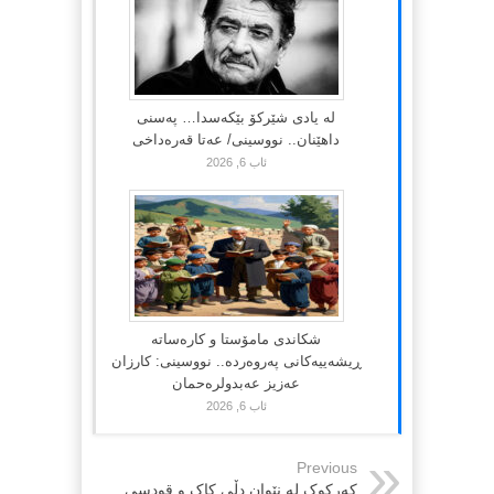
لە یادی شێرکۆ بێکەسدا… پەسنی
داهێنان.. نووسینی/ عەتا قەرەداخی
ئاب 6, 2026
شکاندی مامۆستا و کارەساتە
ڕیشەییەکانی پەروەردە.. نووسینی: کارزان
عەزیز عەبدولرەحمان
ئاب 6, 2026
Previous
کەرکوک لە نێوان دڵی کاک و قودسی