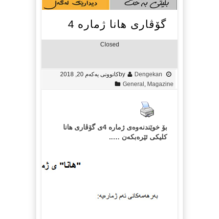
گۆڤاری هانا ژمارە 4
Closed
Dengekan
by
کانوونی یەکەم 20, 2018
General
,
Magazine
بۆ خوێندنەوەی ژمارە 4ی گۆڤاری هانا
کلیکی ئێرەبکەن …..