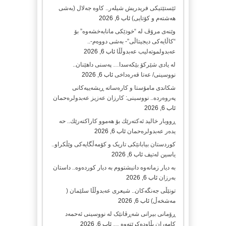
ئێستێتیکی فریدریش شیلەر.. کاوە جەلال (بەشی
هەشتەم و کۆتایی)
ئاب 6, 2026
وێنەی مرۆڤ لە “خودێکی مانابەخشەوە” بۆ
“کاڵایەکی دیجیتاڵی”- بەشی دووەم-..
عەبدولموتەلیب عەبدوڵڵا
ئاب 6, 2026
لە یادی شێرکۆ بێکەسدا… پەسنی داهێنان..
نووسینی/ عەتا قەرەداخی
ئاب 6, 2026
شکاندی مامۆستا و کارەساتە ڕیشەییەکانی
پەروەردە.. نووسینی: کارزان عەزیز عەبدولرەحمان
ئاب 6, 2026
ڕووبار خالید ئەكتەرێك بۆ هەموو كاراكتەرێك.. حه
یدەر عەبدولرەحمان
ئاب 6, 2026
کوردستان بیابانێکی تاریک و کۆمەڵگایەکی وێڵکراو..
یاسین لەتیف
ئاب 6, 2026
بە دیار زمانەوە دانیشتووم بە دیار کوردەوە.. داستان
بەرزان
ئاب 6, 2026
تونێڵی جەنگەکان.. شیعری عەبدوڵڵا سلێمان (
مەشخەڵ)
ئاب 6, 2026
ڕۆمانی بیرانی شەڕڤانێک لە نووسینی ئەحمەد
کامەران بڵاودەکرێتەوە …
ئاب 6, 2026