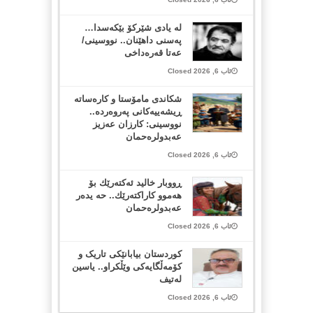
لە یادی شێرکۆ بێکەسدا…
پەسنی داهێنان.. نووسینی/
عەتا قەرەداخی
ئاب 6, 2026 Closed
شکاندی مامۆستا و کارەساتە
ڕیشەییەکانی پەروەردە..
نووسینی: کارزان عەزیز
عەبدولرەحمان
ئاب 6, 2026 Closed
ڕووبار خالید ئەكتەرێك بۆ
هەموو كاراكتەرێك.. حه یدەر
عەبدولرەحمان
ئاب 6, 2026 Closed
کوردستان بیابانێکی تاریک و
کۆمەڵگایەکی وێڵکراو.. یاسین
لەتیف
ئاب 6, 2026 Closed