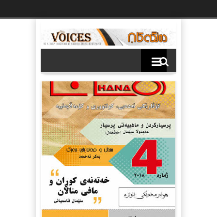
Ski
t
th
conten