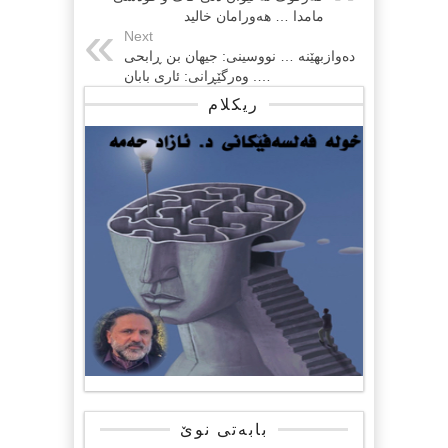
مامدا … هەورامان خالید
Next
دەوازبهێنە … نووسینی: جیهان بن ڕابحی
…. وەرگێڕانی: ئاری بابان
ریکلام
بابەتی نوێ