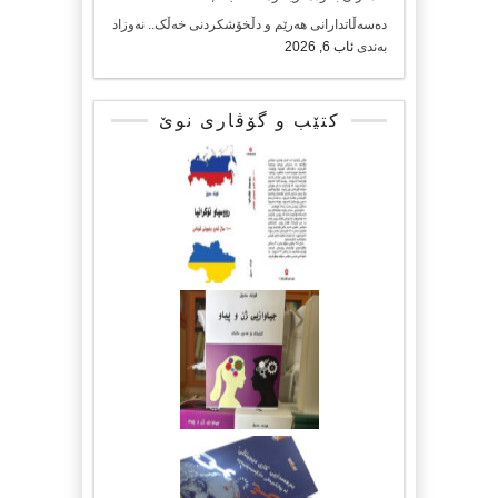
دەسەڵاتدارانی هەرێم و دڵخۆشکردنی خەڵک.. نەوزاد
بەندی
ئاب 6, 2026
کتێب و گۆڤاری نوێ