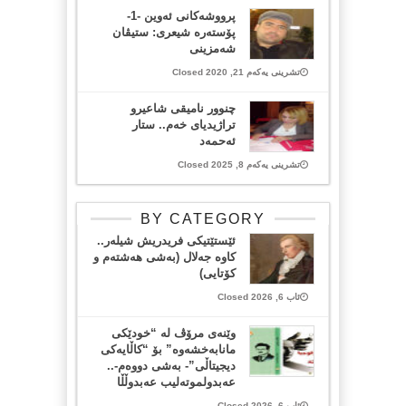
پرووشەکانی ئەوین -1-
پۆستەرە شیعری: ستیڤان
شەمزینی
تشرینی یەکەم 21, 2020 Closed
چنوور نامیقی شاعیرو
تراژیدیای خەم.. ستار
ئەحمەد
تشرینی یەکەم 8, 2025 Closed
BY CATEGORY
ئێستێتیکی فریدریش شیلەر..
کاوە جەلال (بەشی هەشتەم و
کۆتایی)
ئاب 6, 2026 Closed
وێنەی مرۆڤ لە “خودێکی
مانابەخشەوە” بۆ “کاڵایەکی
دیجیتاڵی”- بەشی دووەم-..
عەبدولموتەلیب عەبدوڵڵا
ئاب 6, 2026 Closed