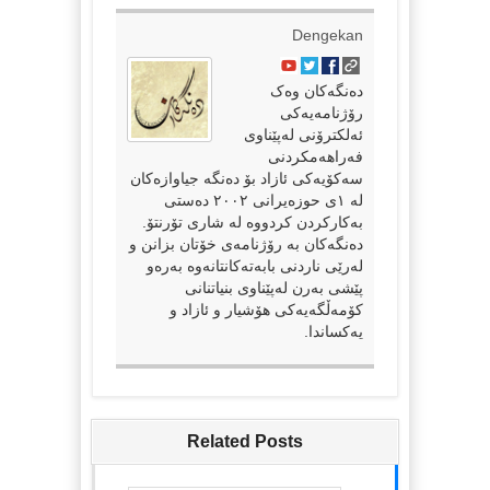
Dengekan
دەنگەکان وەک
رۆژنامەیەکی
ئەلکترۆنی لەپێناوی
فەراهەمکردنی
سەکۆیەکی ئازاد بۆ دەنگە جیاوازەکان
لە ١ی حوزەیرانی ٢٠٠٢ دەستی
بەکارکردن کردووە لە شاری تۆرنتۆ.
دەنگەکان بە رۆژنامەی خۆتان بزانن و
لەرێی ناردنی بابەتەکانتانەوە بەرەو
پێشی بەرن لەپێناوی بنیاتنانی
کۆمەڵگەیەکی هۆشیار و ئازاد و
یەکساندا.
Related Posts