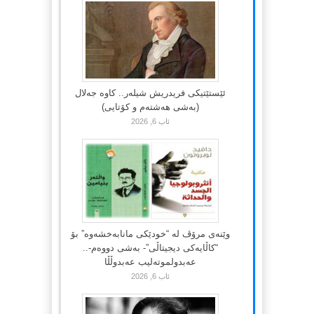
ئێستێتیکی فریدریش شیلەر.. کاوە جەلال
(بەشی هەشتەم و کۆتایی)
ئاب 6, 2026
وێنەی مرۆڤ لە “خودێکی مانابەخشەوە” بۆ
“کاڵایەکی دیجیتاڵی”- بەشی دووەم-..
عەبدولموتەلیب عەبدوڵڵا
ئاب 6, 2026