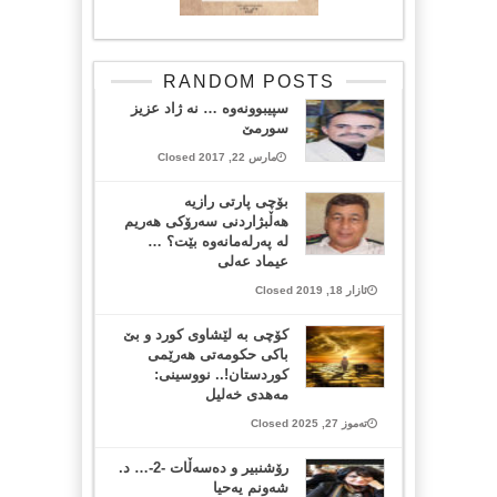
RANDOM POSTS
سپیبوونه‌وه‌ … نه ژاد عزیز
سورمێ
مارس 22, 2017 Closed
بۆچی پارتی رازیه‌
هه‌ڵبژاردنی سه‌رۆكی هه‌ریم
له‌ په‌رله‌مانه‌وه‌ بێت؟ …
عیماد عه‌لی
ئازار 18, 2019 Closed
كۆچی بە لێشاوی كورد و بێ
باكی حكومەتی هەرێمی
كوردستان!.. نووسینی:
مەهدی خەلیل
تەموز 27, 2025 Closed
رۆشنبیر و ده‌سه‌ڵات -2-… د.
شه‌ونم یه‌حیا