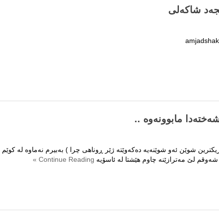
جەد شاکەلی
‌خته‌دا مابوونه‌وه‌ ..
رین شوێن ئه‌و شوێنه‌یه‌ ده‌كه‌وێته‌ ژێر ڕوناهی چرا ) به‌بیرم نه‌ماوه‌ له‌ كوێم
Continue Reading »
كی