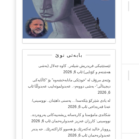
بابەتی نوێ
ئێستێتیکی فریدریش شیلەر.. کاوە جەلال (بەشی
هەشتەم و کۆتایی)
ئاب 6, 2026
وێنەی مرۆڤ لە “خودێکی مانابەخشەوە” بۆ “کاڵایەکی
دیجیتاڵی”- بەشی دووەم-.. عەبدولموتەلیب عەبدوڵڵا
ئاب
6, 2026
لە یادی شێرکۆ بێکەسدا… پەسنی داهێنان.. نووسینی/
عەتا قەرەداخی
ئاب 6, 2026
شکاندی مامۆستا و کارەساتە ڕیشەییەکانی پەروەردە..
نووسینی: کارزان عەزیز عەبدولرەحمان
ئاب 6, 2026
ڕووبار خالید ئەكتەرێك بۆ هەموو كاراكتەرێك.. حه یدەر
عەبدولرەحمان
ئاب 6, 2026