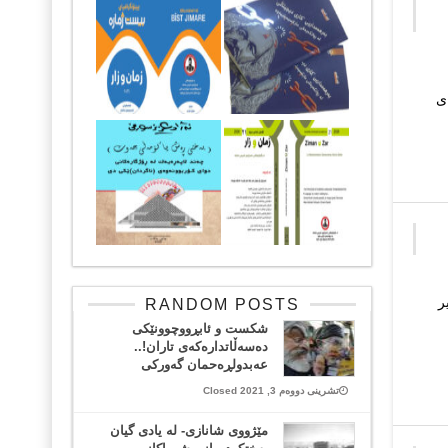
ی
ر
RANDOM POSTS
شکست و ئابڕووچوونێکی
دەسەڵاتدارەکەی تاران!..
عەبدولڕەحمان گەورکی
تشرینی دووەم 3, 2021 Closed
مێژووی شانازی- لە یادی گیان