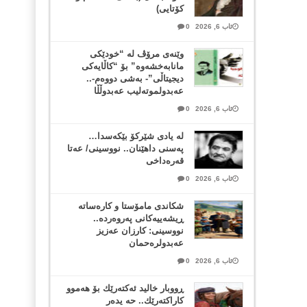
کۆتایی)
ئاب 6, 2026
0
وێنەی مرۆڤ لە “خودێکی
مانابەخشەوە” بۆ “کاڵایەکی
دیجیتاڵی”- بەشی دووەم-..
عەبدولموتەلیب عەبدوڵڵا
ئاب 6, 2026
0
لە یادی شێرکۆ بێکەسدا…
پەسنی داهێنان.. نووسینی/ عەتا
قەرەداخی
ئاب 6, 2026
0
شکاندی مامۆستا و کارەساتە
ڕیشەییەکانی پەروەردە..
نووسینی: کارزان عەزیز
عەبدولرەحمان
ئاب 6, 2026
0
ڕووبار خالید ئەكتەرێك بۆ هەموو
كاراكتەرێك.. حه یدەر