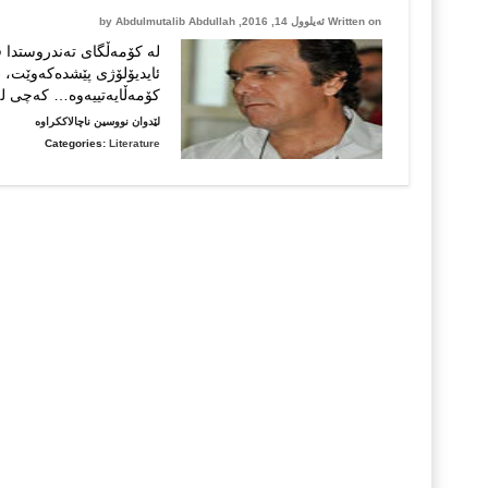
سه‌باح
Written on ئەیلوول 14, 2016, by
Abdulmutalib Abdullah
ڕه‌نجده‌ر
له‌ كۆمه‌ڵگای ته‌ندروستدا 
ئایدیۆلۆژی پێشده‌كه‌وێت، م
كۆمه‌ڵایه‌تییه‌وه‌… كه‌چی 
لە
لێدوان نووسین ناچالاککراوە
فانتازیای
Categories:
Literature
كۆنه‌په‌
…
عه‌بدولم
عه‌بدوڵڵا