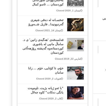
بەختکردووانی شوراکانی
کوردستان … ئاسو کمال
نیسان 1, 2020 Closed
بی
ئەفسـانە لە دەقی شیعری
گەردوونیدا.. فازیل شــەوڕۆ
نیسان 14, 2021 Closed
فەلسەفەی ‘هەگبەی زانین’ ی د.
ساماڵ مانیی لە باشوری
کوردستانەوە گەیشتە ڕۆژهەڵاتی
کوردستان
مارس 22, 2019 Closed
خۆم، تا کۆتایی، خۆم … زانا
سامان
شوبات 2, 2020 Closed
“با ئەو ژیانە بژیت، ناوەوەت
بانگی دەکات” کاوە جەلال
ئاب 2, 2020 Closed