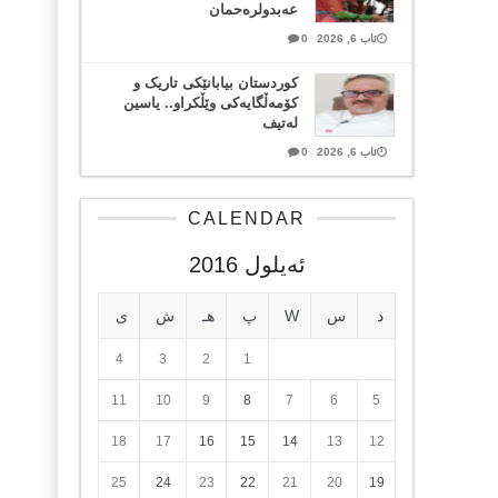
عەبدولرەحمان
ئاب 6, 2026
0
کوردستان بیابانێکی تاریک و
کۆمەڵگایەکی وێڵکراو.. یاسین
لەتیف
ئاب 6, 2026
0
CALENDAR
ئه‌یلول 2016
د
س
W
پ
هـ
ش
ی
4
3
2
1
11
10
9
8
7
6
5
18
17
16
15
14
13
12
25
24
23
22
21
20
19