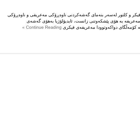
فیكر و كلتور له‌سه‌ر بنه‌مای گه‌شه‌كردنی ناوه‌ڕۆكی مه‌عریفی ‌و ناوه‌ڕۆكی
ه‌عریفه‌ به‌ هۆی پێشكه‌وتنی زانست، ئایدیۆلۆژیا به‌هۆی گه‌شه‌ی
له‌ كۆمه‌ڵگای دواكه‌وتوودا مه‌عریفه‌ی فیكری
Continue Reading »
رستی
وته‌ڵیب