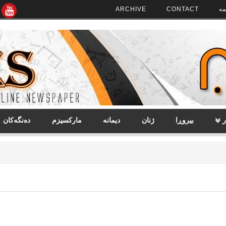
مە
CONTACT
ARCHIVE
ر
بیروڕا
ژنان
دیمانە
مارکسیزم
دەنگەکان