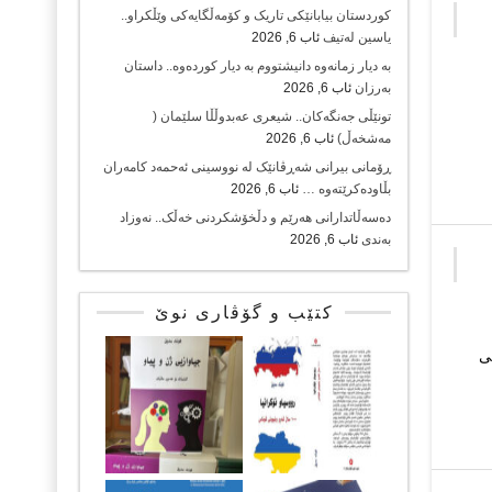
کوردستان بیابانێکی تاریک و کۆمەڵگایەکی وێڵکراو..
یاسین لەتیف
ئاب 6, 2026
بە دیار زمانەوە دانیشتووم بە دیار کوردەوە.. داستان
بەرزان
ئاب 6, 2026
تونێڵی جەنگەکان.. شیعری عەبدوڵڵا سلێمان (
مەشخەڵ)
ئاب 6, 2026
ڕۆمانی بیرانی شەڕڤانێک لە نووسینی ئەحمەد کامەران
بڵاودەکرێتەوە …
ئاب 6, 2026
دەسەڵاتدارانی هەرێم و دڵخۆشکردنی خەڵک.. نەوزاد
بەندی
ئاب 6, 2026
کتێب و گۆڤاری نوێ
ی