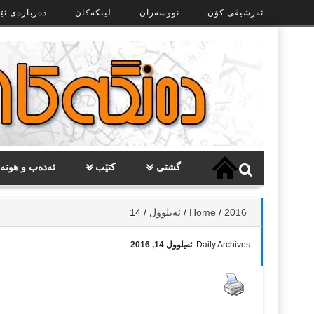
Ski
ئەرشیڤی کۆن
نووسەران
لینکەکان
دەربارەی ئێ
t
th
conten
گشتی
کتێب
ئەدەب و هونە
2016
/
Home
/
ئەیلوول
/
14
Daily Archives:
ئەیلوول 14, 2016