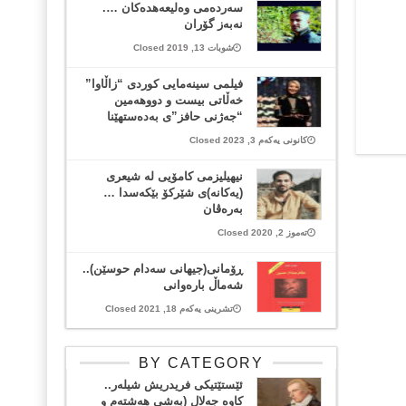
سەردەمی وەلیعەهدەكان ….
نەبەز گۆران
شوبات 13, 2019 Closed
فیلمی سینه‌مایی کوردی “زاڵاوا”
خه‌ڵاتی بیست و دووهه‌مین
“جه‌ژنی حافز”ی بەده‌ستهێنا
کانونی یەکەم 3, 2023 Closed
نیهیلیزمی کامۆیی لە شیعری
(یەکانە)ی شێرکۆ بێکەسدا …
بەرەڤان
تەموز 2, 2020 Closed
ڕۆمانی(جیهانی سەدام حوسێن)..
شەماڵ بارەوانی
تشرینی یەکەم 18, 2021 Closed
BY CATEGORY
ئێستێتیکی فریدریش شیلەر..
کاوە جەلال (بەشی هەشتەم و