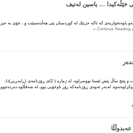
می خێڵه‌كیدا … یاسین له‌تیف
ر
اوه‌نخوازیه‌ی كه‌ تاكه‌ حزبێك له‌ كوردستان پێی هه‌ڵده‌ستێت و ، خۆی به‌ حیز
Continue Reading »
ه‌ر
تێبینی: ئه‌م نووسینه‌ بیست و پێنج ساڵ پێش ئێستا نووسراوه‌، له‌ ژماره‌ ( 2)ی ڕۆژنامه‌ی (ڕاپه‌ڕین)دا،
ه‌بدوڵڵا