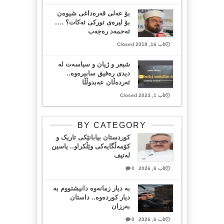
بۆ عه‌لی قه‌ره‌داغی شیوه‌ن
بۆ لیره‌ی توركی ئه‌كات؟ ….
ئه‌حمه‌د ره‌جه‌ب
ئاب 16, 2018 Closed
شیعر و ژیان و سیاسەت لە
دیدی رەفیق سابیرەوە..
ئەردەڵان عەبدوڵڵا
ئاب 1, 2024 Closed
BY CATEGORY
کوردستان بیابانێکی تاریک و
کۆمەڵگایەکی وێڵکراو.. یاسین
لەتیف
ئاب 6, 2026
0
بە دیار زمانەوە دانیشتووم بە
دیار کوردەوە.. داستان
بەرزان
ئاب 6, 2026
0