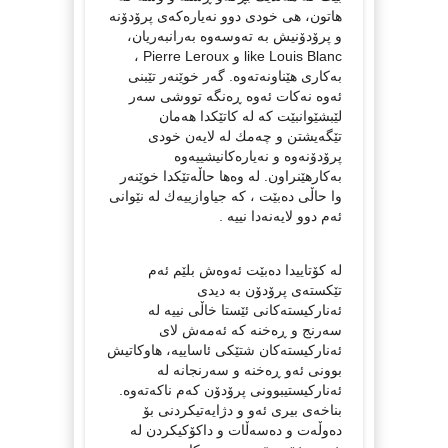
هاتون، هی خودی دوو نەیارەکەی پرۆدۆنە
و پرۆدۆنیش بە تەوسەوە بەرانبەریان،
like Louis Blanc و Pierre Leroux ،
بەکاری هێناونەتەوە. گەر خوێنەر تێبنی
ئەوە نەکات ئەوە ڕەنگە تووشی سەر
لێبشێوانبێت کە لە کاتێکدا هەمان
تێگەیشتن و چەمك لە لایەن خودی
پرۆدۆنەوە و نەیارەکانیشییەوە
بەکارهێنراون. لە وەها حاڵەتێکدا خوێنەر
وا حاڵی دەبێت ، کە جیاوازییەك لە نێوانی
ئەم دوو لایەنەدا نییە .
لە کۆتاییدا دەبێت ئەوەش بلێم ئەم
تێکستەی پرۆدۆن بە دیدی
ئەنارکیستەکانی ئێستا خاڵی نییە لە
سەرنج و ڕەخنە کە ئەمەش لای
ئەنارکیستەکان شتێکی ئاساییە، هاوکاتیش
بوونی ئەو ڕەخنە و سەرنجانە لە
ئەنارکیستیبوونی پرۆدۆن کەم ناکەتەوە.
بناخەی بیری ئەو و دژایەتیکردنی بۆ
دەوڵەت و دەسەڵات و داکۆکیکردن لە