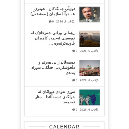
تونێڵی جەنگەکان.. شیعری
عەبدوڵڵا سلێمان ( مەشخەڵ)
ئاب 6, 2026
0
ڕۆمانی بیرانی شەڕڤانێک لە
نووسینی ئەحمەد کامەران
بڵاودەکرێتەوە …
ئاب 6, 2026
0
دەسەڵاتدارانی هەرێم و
دڵخۆشکردنی خەڵک.. نەوزاد
بەندی
ئاب 6, 2026
0
سڕی نەوەی هیواکان لە
خولگەی دەسەڵاتدا.. ستار
ئەحمەد
ئاب 6, 2026
0
CALENDAR