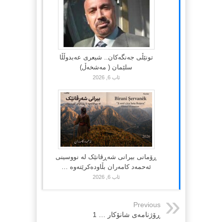
تونێڵی جەنگەکان.. شیعری عەبدوڵڵا
سلێمان ( مەشخەڵ)
ئاب 6, 2026
ڕۆمانی بیرانی شەڕڤانێک لە نووسینی
ئەحمەد کامەران بڵاودەکرێتەوە …
ئاب 6, 2026
Previous
ڕۆژنامەی شانۆکار … 1