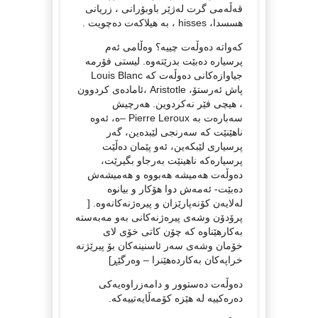
قەڵەمی گرت لەژێر باوبۆرانی ، زریانی
هسسدا، hisses ، بە هیلاکەت دەچویت .
کەواتە دەوڵەت چییە؟ وەڵامی ئەم
پرسیارە دەبێت بدرێتەوە. لیستی فۆرمە
جیاوازەکانی دەوڵەت کە Louis Blanc
پاش ئەرستۆ، Aristotle ،ئامادەی کردوون
، هیچی فێر نەکردوین. هەرچیش
سەبارەت بە Pierre Leroux –ە، ئەوە
ناهێنێت کە سەرنجی لێبدەین، گەر
پرسیاری لێبکەین، ئەو پێمان دەڵێت
پرسیارەکە ناهینێت بەرجاو بگیرێت،
دەوڵەت هەمیشە هەبووە و هەمیشەش
دەبێت- ئەمەش دوا هۆکار و بیانوە
لەلایەن کۆنەپارێزان و پیرەژنەکانەوە. [
پرۆدۆن وشەی پیرەژنەکانی بەو مەبەستە
بەکارهێناوە کە چۆن کاتی خۆی لای
خۆمان وشەی سەر ئاسنینەکان بۆ پیرێژنە
خراپەکان بەکاردەهێنرا – وەرگێڕ]
دەوڵەت دەستوور و دامەزراوەیەکی
دەرەکییە لە هێزە کۆمەڵایەتییەکە.