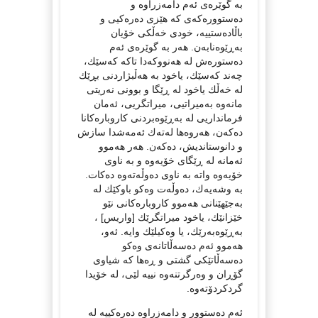
بە گوێرەی ئەم دامەزراوە و
دەستوورەکەی کە هێزی دەرەکیی و
باڵادەستییە، خودی خەڵکی خۆیان
بەڕێوەنابەن. هەر بە گوێرەی ئەم
دەستورەش لە هەنووکەدا تاکە کەسێك،
چەند کەسێك، یاخود بە هەڵبژاردنی بڕێك
لە خەڵك یاخود لە ڕێگا و بوونی نەریتی
مانەوە بەمیراتیی، میراتگریی، ئەمان
فرمانداریی لە بەڕێوەبردنی کاروبارەکانا
دەکەن، هەروەها لەتەك ئەمەشدا سازش
و دانوستاندیش، دەکەن. هەر هەموو
ئەمانە لە ڕێگای خۆیەوە و بە ناوی
خۆیەوە واتە بە ناوی دەوڵەتەوە دەکات.
بە وشەیەك، دەوڵەت وەکو باوكێك لە
بەجێهێنانی هەموو کاروبارەکانی نێو
خێزانێك، یاخود میراتگرێك [واریس] ،
بەڕێوەبەرێك، یا وەکیلێك وایە. ئەو،
هەموو ئەم دەسەڵاتانەی وەکو
دەسەڵاتێکی گشتی و ڕەها کە شیاوی
گۆڕان و وەرگرتنەوە نییە لێی، لە خۆیدا
گردکردۆتەوە.
ئەم دەستوور و دامەزراوە دەرەکییە لە