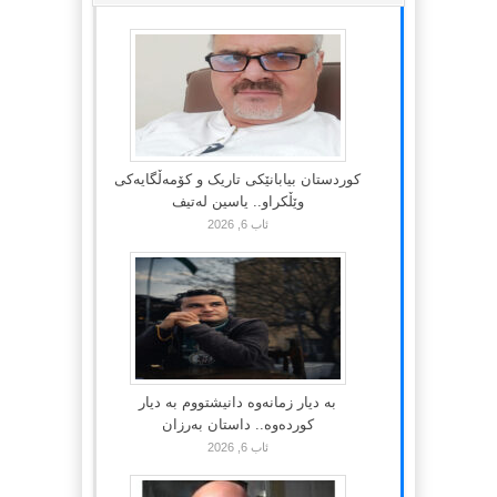
کوردستان بیابانێکی تاریک و کۆمەڵگایەکی
وێڵکراو.. یاسین لەتیف
ئاب 6, 2026
بە دیار زمانەوە دانیشتووم بە دیار
کوردەوە.. داستان بەرزان
ئاب 6, 2026