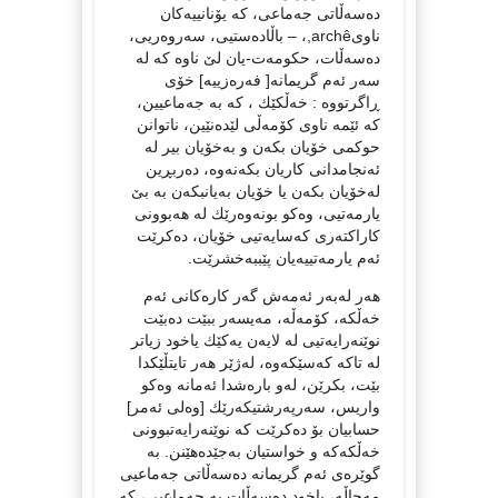
دەسەڵاتی جەماعی، کە یۆنانییەکان
ناویarchê,، – باڵادەستیی، سەروەریی،
دەسەڵات، حکومەت-یان لێ ناوە کە لە
سەر ئەم گریمانە[ فەرەزییە] خۆی
ڕاگرتووە : خەڵکێك ، کە بە جەماعیین،
کە ئێمە ناوی کۆمەڵی لێدەنێین، ناتوانن
حوکمی خۆیان بکەن و بەخۆیان بیر لە
ئەنجامدانی کاریان بکەنەوە، دەربڕین
لەخۆیان بکەن یا خۆیان بەیانبکەن بە بێ
یارمەتیی، وەکو بونەوەرێك لە هەبوونی
کاراکتەری کەسایەتیی خۆیان، دەکرێت
ئەم یارمەتییەیان پێببەخشرێت.
هەر لەبەر ئەمەش گەر کارەکانی ئەم
خەڵکە، کۆمەڵە، مەیسەر ببێت دەبێت
نوێنەرایەتیی لە لایەن یەکێك یاخود زیاتر
لە تاکە کەسێکەوە، لەژێر هەر تایتڵێكدا
بێت، بکرێن، لەو بارەشدا ئەمانە وەکو
واریس، سەرپەرشتیکەرێك [وەلی ئەمر]
حسابیان بۆ دەکرێت کە نوێنەرایەتبوونی
خەڵکەکە و خواستیان بەجێدەهێنن. بە
گوێرەی ئەم گریمانە دەسەڵاتی جەماعیی
مەحاڵە، یاخود دەسەڵات بە جەماعیی، کە