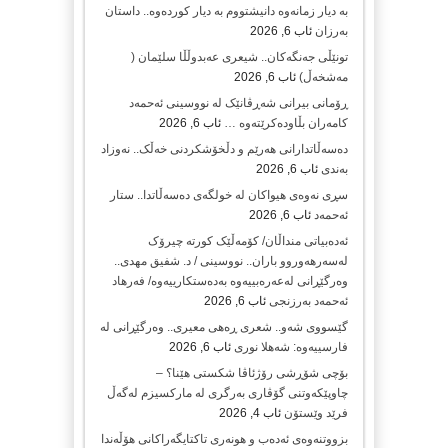
بە دیار زمانەوە دانیشتووم بە دیار کوردەوە.. داستان
بەرزان
ئاب 6, 2026
تونێڵی جەنگەکان.. شیعری عەبدوڵڵا سلێمان (
مەشخەڵ)
ئاب 6, 2026
ڕۆمانی بیرانی شەڕڤانێک لە نووسینی ئەحمەد
کامەران بڵاودەکرێتەوە …
ئاب 6, 2026
دەسەڵاتدارانی هەرێم و دڵخۆشکردنی خەڵک.. نەوزاد
بەندی
ئاب 6, 2026
سڕی نەوەی هیواکان لە خولگەی دەسەڵاتدا.. ستار
ئەحمەد
ئاب 6, 2026
ئەدەبیاتی منداڵان/ کۆمەڵێک کورتە چیرۆک
لەسەر‌هەوروو باران.. نووسینی / د. شفیق‌ مهدی..
وەرگێڕانی لەعەرەبییەوە بەدەستکارییەوە/ فەرهاد
ئەحمەد بەرزنجی
ئاب 6, 2026
گێسووی شەو.. شعری ڕەهی معیری.. وەرگێڕانی لە
فارسییەوە: شەهلا نوری
ئاب 6, 2026
بۆچی شۆڕشی رۆژئاڤا شکستی هێنا؟ –
چاوپێکەوتنی گۆڤاری بەرگری لە مارکسیزم لەگەڵ
فرێد وێستۆن
ئاب 4, 2026
بزووتنەوەی ئەدەب و هونەری تاکتایگەراکانی هۆڵەندا