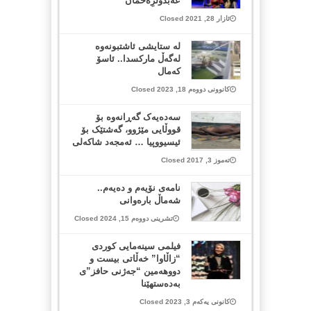
عه‌بدولرِه‌حمان
ئازار 28, 2021 Closed
لە ستایشی ئاشتبونەوە
لەگەڵ مارکسدا.. ئاسۆ
کەمال
کانوونی دووەم 18, 2023 Closed
سەدەیەک گەڕانەوە بۆ
قووڵایی مێژوو، گەشتێک بۆ
ئیسیووپیا … ئەمجەد شاکەلی
تەموز 3, 2017 Closed
نامەی نۆیەم و دەیەم..
شەماڵ بارەوانی
تشرینی دووەم 15, 2024 Closed
فیلمی سینه‌مایی کوردی
“زاڵاوا” خه‌ڵاتی بیست و
دووهه‌مین “جه‌ژنی حافز”ی
بەده‌ستهێنا
کانونی یەکەم 3, 2023 Closed