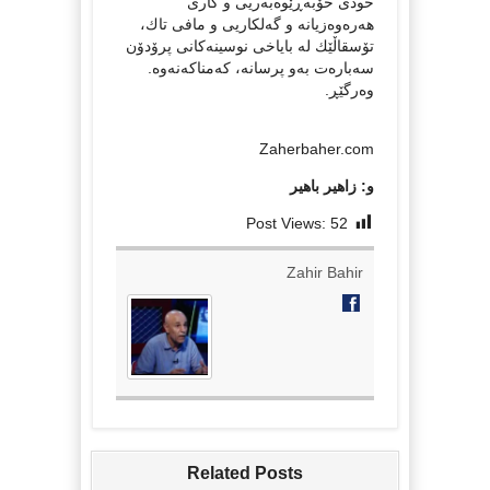
خودی خۆبەڕێوەبەریی و کاری
هەرەوەزیانە و گەلکاریی و مافی تاك،
تۆسقاڵێك لە بایاخی نوسینەکانی پرۆدۆن
سەبارەت بەو پرسانە، کەمناکەنەوە.
وەرگێڕ.
Zaherbaher.com
و: زاهیر باهیر
Post Views:
52
Zahir Bahir
Related Posts