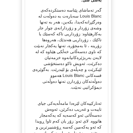
گەر تەماشای پێناسە دەستکردەکەی
Louis Blanc سەبارەت بە دەوڵەت لە
وەرگێڕانەکەیدا، بکەین، هەر بە تەنها
وشەی زۆردار و زۆردارانەی چوار جار
بەکارهێناوە: زۆرداریی تاکە کەسێك یا
تاکێك ، زۆرداریی هەندێك، هەروەها
زۆرینە ، ئا بەمجۆرە، تەنها یەکجار نەبێت
کە ناوی دەسەڵاتی خەڵکی هێناوە کە لە
لایەن بەربژێرەکانیانەوە خزمەتیان
دەکرێت، ئەویش تاکو دەستخۆشی
لێبکرێت و چەپڵەی بۆ لێبدرێت. بەگوێرەی
قسەکانی Louis Blanc هەموو
دەوڵەتەکان زۆردارن تەنها دەوڵەتی
دیمۆکراتیی نەبێت.
ئەنارکییەکان لێرەدا مامەڵەیەکی جیای
تایبەت و غەریب دەکرێن، ئەوەش
دەسەڵاتی ئەو کەسەیە کە یەکەمجار
هاتووە. لای ئەو: زۆر یان کەم ئاوا ڕویدا
کە ئەو یەکەمین کەسە ڕۆشنبیرترین و
بەهێزترین زۆردار بێت لە حوکمڕانیی بێ