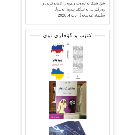
شۆڕشێک لە ئەدەب و هونەر.. ئامادەکردن و
وەرگێڕانی لە ئینگلیزییەوە: عەبدوڵا
سڵێمان(مەشخەڵ)
ئاب 4, 2026
کتێب و گۆڤاری نوێ