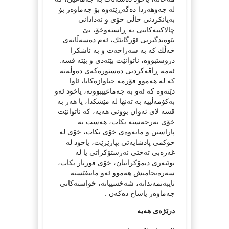
لە جەوهەردا دەگەڕێتەوە بۆ جەماوەر بۆ
بەیانکردنی حاڵی خۆی و ئەدادانی
چالاکییەکانیی بە ڕاستەوخۆ، بێ
نێوەندگیریی ئۆرگانێك، ئەم دەسەڵاتەی
خەڵك کە بە سەراحەت و بە ئاشکرا
دروستبووە، ناتوانێت بێتەدی و بێتە قسە.
ئەمە ڕاڤەکردنی دەستورەکەی دەوڵەتە
کە لە هەموو فۆرمە جیاوازەکانا، ئاوا
دێتەوە کە ئەو بە جەماعییبوونە، یاخود ئەو
بەکۆمەڵییە بە تەنها لە مێشكدا، یا هەر بە
قسە لای ئەوان بوونی هەیە، کە ناتوانێت
خۆی بەرجەستە بکات، هەست بە
پاراستن و مانەوەی خۆی بکات، خۆی لە
حوکمی پادشایەتی بپارێزێت، یاخود لە
غەزەبی تەختی ئەرستۆکراتی یا لە
نوێنەری دیمۆکراتیان، خۆی قورتار بکات،
سەرەنجامیش هەموو ئەو مانیفێستە
تایبەتمەندانە، شەخسییانە، خواستەکانی
جەماوەر یاساخ دەکەن .
درێژەی هەیە
……………………