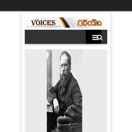
Ski
t
th
conten