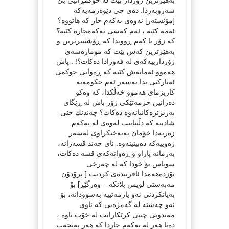
سەروبەردا. دەی چی دێوەزمەیەکە
[مۆنستەر] ئەوەی یەکەم جار کە هاتووە؟
ئەمە کێیە ، ئەم کەسی یەکەمجارە کێیە؟
کە زۆر یا کەم ڕوویدا کە ڕۆشنبیرترین و
بەهێزترین کەس بێت کە مومارەسەی
زۆردارییەکەی لە فەوزادا دەکات؟! . پاش
هەموو ئەمانەش کێیە کە ڕەوایی حوکمی
ئەنارکیی بدا بەسەر ئەم حکومەتە
کاریزمای هەموو خەڵكدا، کە وەکو
دەزانین خزمەتێکی زۆر باش لە ڕێگای
بەربژێرەکانیانەوە دەکات؟ چەندێك جێی
شادییە کە دڵنیابیت لەوەی لە یەکەم
زەربەدا خۆمان بەتەختکراوی لەسەر
زەوییەکە دەبینینەوە. ئای چەند قسەزانە،
بەزمانە پاراو و ڕەوانەکەی قسە دەکات،
سوپاس بۆ خودا کە لە چەرخی
نۆزدەهەمدا ئافریندەی کردیت [ پرۆدۆن
مەبەستی لویس بلانکە – وەرگێڕ] بۆ
بەیانکردنی ئەو یارمەتییە بەسوودانە، بۆ
ئەو چەشنە لە گەمژەیی کە ناوی
مەندوبی چینی کرێکارانت لە خۆت ناوە ،
دەنا هەر لە یەکەم جاردا کە هەر پەنجەت