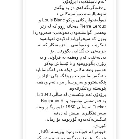
*لەم نامیلکەیەدا پرۆدۆن
ڕەخنەگرنگەکەی دژ بە پێگەی
سۆشیالیستە دەوڵەتیەکانی /
دەوڵەتخوازەکانی وەکو Louis Blanc و
Pierre Leroux دەخاتە ڕوو کە لە ژێر
وەهمی گواستنەوەی دەوڵەتی- سەروەردا
بوون کە سیحراویانە لەلایەن ئەوانەوە
دەکرێت بۆ دەوڵەتی – خزمەتکار کە لە
خزمەتی خەڵکدایە، بگۆڕێت. بۆ
بەدبەختی، ئەم وەهمە بە فراونی و بە
زۆری بڵاوبووەوە و تا ئێستاش وەکو
هەموو وەهمەکانی دیکە هەر لەگەڵمانایە
، ئەگەر بمانەوێت مرۆڤگەلێکی ئازاد و
پێگەیشتوو و بەرپرسیار بین، ئەم وەهمە
پێویستە ڕەتبکرێتەوە.
پرۆدۆن ئەم تێکستەی لە ساڵی 1848 دا
بە فەرەنسی نوسیوە و Benjamin R.
Tucker لە ساڵی 1960 دا وەریگێڕاوەتە
سەر ئینگلیزی. منیش لە دەقە
ئینگلیزیەکەیەوە گۆڕیومە بۆ زمانی
کوردی.
خوێنەر لە خوێندنەوەیدا پێویستە ئاگادار
بێت کە هەندێك بڕگەو ڕستە و وشە کە