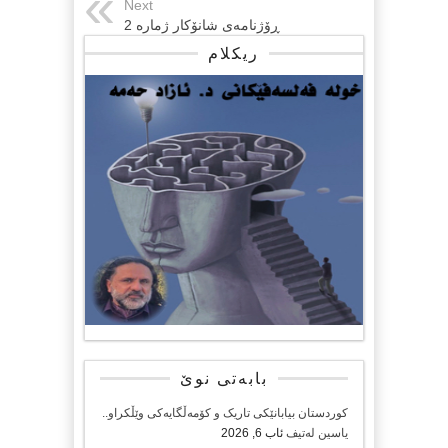
Next
ڕۆژنامەی شانۆکار ژمارە 2
ریکلام
بابەتی نوێ
کوردستان بیابانێکی تاریک و کۆمەڵگایەکی وێڵکراو..
یاسین لەتیف
ئاب 6, 2026