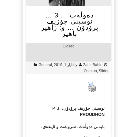
دەوڵەت … 3 …
نوسینی جۆزیف
پرۆدۆن … و: زاهیر
باهیر
Closed
Zahir Bahir
by
ئایار 1, 2019
,
General
Opinion
,
Slider
نوسینی جۆزیف پرۆدۆن، P. J.
PROUDHON
بابەتی دەوڵەت، سروشت و ئایندەی:
بەشی سێ: