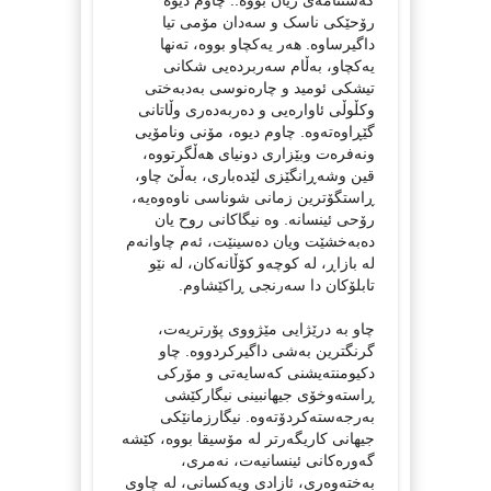
رۆحێکی ناسک و سەدان مۆمی تیا
داگیرساوە. هەر یەکچاو بووە، تەنها
یەکچاو، بەڵام سەربردەیی شکانی
تیشکی ئومید و چارەنوسی بەدبەختی
وکڵوڵی ئاوارەیی و دەربەدەری وڵاتانی
گێڕاوەتەوە. چاوم دیوە، مۆنی ونامۆیی
ونەفرەت وبێزاری دونیای هەڵگرتووە،
قین وشەڕانگێزی لێدەباری، بەڵێ چاو،
ڕاستگۆترین زمانی شوناسی ناوەوەیە،
رۆحی ئینسانە. وە نیگاکانی روح یان
دەبەخشێت ویان دەسینێت، ئەم چاوانەم
لە بازاڕ، لە کوچەو کۆڵانەکان، لە نێو
تابلۆکان دا سەرنجی ڕاکێشاوم.
چاو بە درێژایی مێژووی پۆرتریەت،
گرنگترین بەشی داگیرکردووە. چاو
دکیومنتەیشنی کەسایەتی و مۆرکی
ڕاستەوخۆی جیهانبینی نیگارکێشی
بەرجەستەکردۆتەوە. نیگارزمانێکی
جیهانی کاریگەرتر لە مۆسیقا بووە، کێشە
گەورەکانی ئینسانیەت، نەمری،
بەختەوەری، ئازادی ویەکسانی، لە چاوی