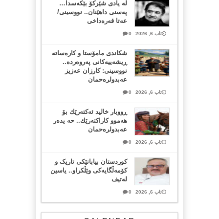
لە یادی شێرکۆ بێکەسدا…
پەسنی داهێنان.. نووسینی/
عەتا قەرەداخی
ئاب 6, 2026
0
شکاندی مامۆستا و کارەساتە
ڕیشەییەکانی پەروەردە..
نووسینی: کارزان عەزیز
عەبدولرەحمان
ئاب 6, 2026
0
ڕووبار خالید ئەكتەرێك بۆ
هەموو كاراكتەرێك.. حه یدەر
عەبدولرەحمان
ئاب 6, 2026
0
کوردستان بیابانێکی تاریک و
کۆمەڵگایەکی وێڵکراو.. یاسین
لەتیف
ئاب 6, 2026
0