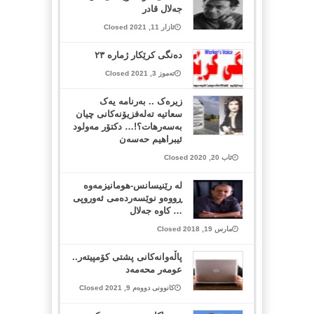
جەلال قادر
ئازار 11, 2021 Closed
دەنگی کرێکار ژمارە ٢٣
تەموز 3, 2021 Closed
زیرەک .. بەرنامە یەک
سعاتیە تەلەفزیۆنەکانی چیان
بەسەرهات؟!… دکتۆر مەولود
ئیبراهیم حەسەن
ئاب 20, 2020 Closed
لە رێنیسانس-هومانیزمەوە
ڕووەو نوێسەردەمى ئەوروپى
… کاوە جەلال
مارس 19, 2018 Closed
پاڵەوانەکانی پشتی کۆمپیتەر..
عومەر محەمەد
کانوونی دووەم 9, 2021 Closed