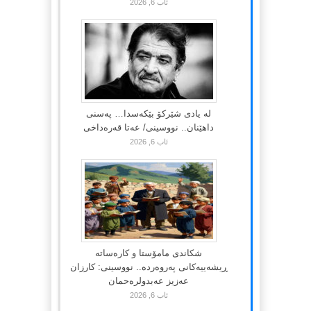
ئاب 6, 2026
لە یادی شێرکۆ بێکەسدا… پەسنی
داهێنان.. نووسینی/ عەتا قەرەداخی
ئاب 6, 2026
شکاندی مامۆستا و کارەساتە
ڕیشەییەکانی پەروەردە.. نووسینی: کارزان
عەزیز عەبدولرەحمان
ئاب 6, 2026