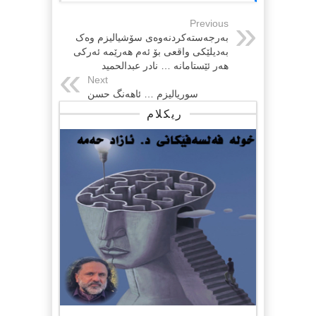
Previous
بەرجەستەکردنەوەی سۆشیالیزم وەک
بەدیلێکی واقعی بۆ ئەم هەرێمە ئەرکی
هەر ئێستامانە … نادر عبدالحمید
Next
سوریالیزم … ئاهەنگ حسن
ریکلام