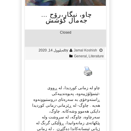
چاو، نیگار،رۆح …
جەمال کۆشش
Closed
Jamal Koshish
by
ئەیلوول 14, 2020
General
,
Literature
چاو لە زمانی کوردیدا، لە ڕووی
-ئیتمۆلۆژییەوە، پەیوەندییەکی
ڕاستەوخۆی بە سەرەتای دروستبوونەوە
هەیە . چاوگ- لە ڕێزمانی-زمانی کوردیدا
دایکی هەموو وشەکانە. چاوگ،
سەرچاوە، چاوگە، لە سروشت ولە
پێکهاتەی زمانەوانیدا، ڕۆڵێکی گرنگ لە
ژیانی ئینسانەکاندا دەگێڕن. ، لە زمانی