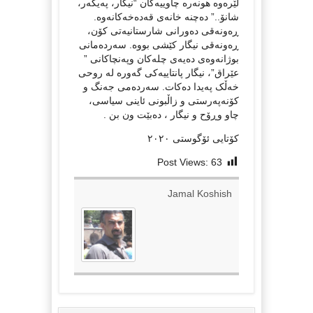
لێرەوە هونەرە چاوییەکان “نیگار، پەیکەر،
شانۆ..” دەچنە خانەی قەدەخەکانەوە.
ڕەونەقی دەورانی شارستانیەتی کۆن،
ڕەونەقی نیگار کێشی بووە. سەردەمانی
بوژانەوەی دەیەی چلەکان وپەنچاکانی ”
عێراق”، نیگار پانتاییەکی گەورە لە روحی
خەڵک پەیدا دەکات. سەردەمی جەنگ و
کۆنەپەرستی و زاڵبونی ئاینی سیاسی،
چاو وڕۆح و نیگار ، دەبێت ون بن .
کۆتایی ئۆگوستی ٢٠٢٠
Post Views:
63
Jamal Koshish