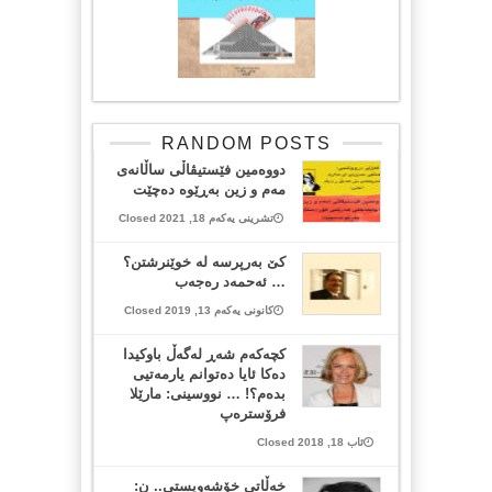
RANDOM POSTS
دووەمین فێستیڤاڵی ساڵانەی
مەم و زین بەڕێوە دەچێت
تشرینی یەکەم 18, 2021 Closed
كێ به‌رپرسه‌ له‌ خوێنرشتن؟
… ئه‌حمه‌د ره‌جه‌ب
کانونی یەکەم 13, 2019 Closed
كچه‌كه‌م شه‌ڕ له‌گه‌ڵ باوكیدا
ده‌كا ئایا ده‌توانم یارمه‌تیی
بده‌م؟! … نووسینی: مارێلا
فرۆستره‌پ
ئاب 18, 2018 Closed
خەڵاتی خۆشەویستی.. ن: