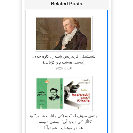
Related Posts
ئێستێتیکی فریدریش شیلەر.. کاوە جەلال
(بەشی هەشتەم و کۆتایی)
ئاب 6, 2026
وێنەی مرۆڤ لە “خودێکی مانابەخشەوە” بۆ
“کاڵایەکی دیجیتاڵی”- بەشی دووەم-..
عەبدولموتەلیب عەبدوڵڵا