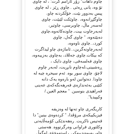
چاوم داهات” زۆر ئارامم گرت: ، لە چاوی
تۆ وە، یانی ڕەئی ..چاوی ڕێز ، لە چاوی
پیس بەدوور بێت، خۆڵکردنە چاو،
چاوگێڕانەوە، .چاوێکت لێبێت، چاوی
لەسەر ماڵ، چاوبرسی، چاوتیر،
لەبەرجاوت بیت،.چاودەکاتەوە،چاوی
دەبێتەوە، ” چاوی گەل، چاوی
کورد،..چاوی ناوەوە،
لەبەرچاونەگرین،..ئاماژەی چاو لیداگرت
کە بیکات.چاوی جەللاد، بەچاوی بەزییەوە،
چاوی فەلسەفی، چاوی دایک ،
ڕەشبینی،لەچاوم نابڕیت، لەبەر چاوم
لاچۆ، چاوی سور بوە. ئەم سیحرە چیە لە
چاودا. دەتوانین لەو بارەوە یەک دانە
کتێبی بەئەندازەی فەرهەنگەکەی عەینی
فەراهیدی بنوسین. ” معجم العین./
وکیپیدیا”.
کاریگەری چاو تەنها لە وەزیفە
فیزیکییکەی مرۆڤدا، ” کردەوەی بینین” دا
قەتیس ناکریت. رەهەندێکی کۆمەڵایەتی
وکلتوری فراوانی وەرگرتووە. هەستی
چاو، پەیوەندییەکی ڕاستەوخۆی لەگەڵ