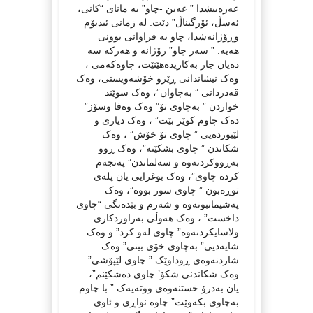
عەرەبیشدا ” عەین -چاو” بە مانای “کانی،
ئەسڵ، ئۆرگیناڵ” دێت. لە زمانی ئیدیۆم
وڕۆژانەشدا، چاو بە فراوانی بوونی
هەیە. ” سەر چاو” رۆژانە و هەرکە سە
دەیان جار بەکاریدەهێنێت، چاوەکەمی ،
وەک نیشاندانی ڕێزو خۆشەویستی، وەک
قەدردانی ” بەچاوان”، وەک سوێند
خواردن ” بەچاوی تۆ” وەک وەفا وسۆز”
دەک چاوم کوێر بێت” ، وەک دیاری و
لێبوردەیی ” چاوی تۆ خۆش” ، وەک
شکاندن ” چاوی بشکێنە”، وەک ڕوو
بەڕووکردنەوە و سەلماندن” پەنجەم
کردە چاوی”، وەک بوغرایی یان پلەی
توڕەبون ” چاوی سور بووە”، وەک
پەشیمانبونەوە و شەرم و بێدەنگی “چاوی
داخست” ، وەک هەوڵی بەراوردکاری
ولاسایکردنەوە” چاوی لەو کرد” و وەک
شایەدیی” بەچاوی خۆی بینی” وەک
شاردنەوەی ڕوداوێک ” چاوی لێپۆشی” .
وەک شکاندنی شکۆ’ چاوی دەشکێنم”،
یان بەدرۆ خستنەوەی ووتەیەک ” با چاوم
بەچاوی بکەوێت” چاوە نواڕی و ئاوی