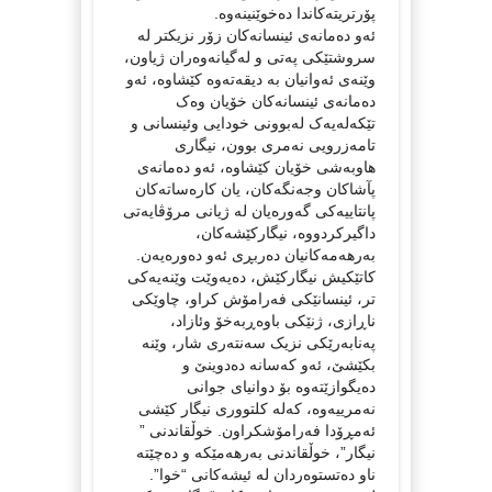
پۆرتریتەکاندا دەخوێنینەوە.
ئەو دەمانەی ئینسانەکان زۆر نزیکتر لە
سروشتێکی پەتی و لەگیانەوەران ژیاون،
وێنەی ئەوانیان بە دیقەتەوە کێشاوە، ئەو
دەمانەی ئینسانەکان خۆیان وەک
تێکەلەیەک لەبوونی خودایی وئینسانی و
تامەزرویی نەمری بوون، نیگاری
هاوبەشی خۆیان کێشاوە، ئەو دەمانەی
پآشاکان وجەنگەکان، یان کارەساتەکان
پانتاییەکی گەورەیان لە ژیانی مرۆڤایەتی
داگیرکردووە، نیگارکێشەکان،
بەرهەمەکانیان دەربڕی ئەو دەورەیەن.
کاتێکیش نیگارکێش، دەیەوێت وێنەیەکی
تر، ئینسانێکی فەرامۆش کراو، چاوێکی
ناڕازی، ژنێکی باوەڕبەخۆ وئازاد،
پەنابەرێکی نزیک سەنتەری شار، وێنە
بکێشێ، ئەو کەسانە دەدوینێ و
دەیگوازێتەوە بۆ دوانیای جوانی
نەمرییەوە، کەلە کلتووری نیگار کێشی
ئەمڕۆدا فەرامۆشکراون. خوڵقاندنی ”
نیگار”، خوڵقاندنی بەرهەمێکە و دەچێتە
ناو دەتستوەردان لە ئیشەکانی “خوا”.