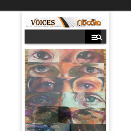
Ski
t
th
conten