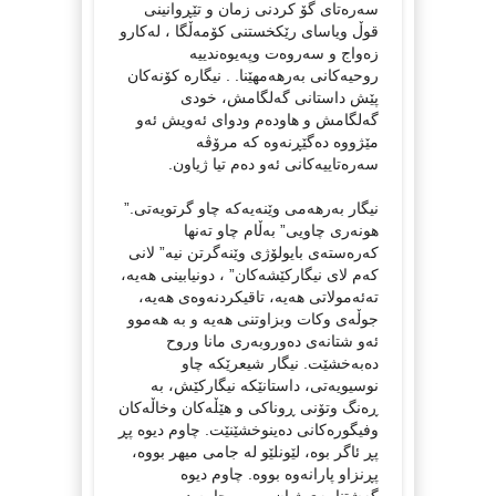
سەرەتای گۆ کردنی زمان و تێڕوانینی
قوڵ ویاسای رێکخستنی کۆمەڵگا ، لەکارو
زەواج و سەروەت وپەیوەندییە
روحیەکانی بەرهەمهێنا. . نیگارە کۆنەکان
پێش داستانی گەلگامش، خودی
گەلگامش و هاودەم ودوای ئەویش ئەو
مێژووە دەگێڕنەوە کە مرۆڤە
سەرەتاییەکانی ئەو دەم تیا ژیاون.
نیگار بەرهەمی وێنەیەکە چاو گرتویەتی.”
هونەری چاویی” بەڵام چاو تەنها
کەرەستەی بایولۆژی وێنەگرتن نیە” لانی
کەم لای نیگارکێشەکان” ، دونیابینی هەیە،
تەئەمولاتی هەیە، تاقیکردنەوەی هەیە،
جوڵەی وکات وبزاوتنی هەیە و بە هەموو
ئەو شتانەی دەوروبەری مانا وروح
دەبەخشێت. نیگار شیعرێکە چاو
نوسیویەتی، داستانێکە نیگارکێش، بە
ڕەنگ وتۆنی ڕوناکی و هێڵەکان وخاڵەکان
وفیگورەکانی دەینوخشێنێت. چاوم دیوە پڕ
پڕ ئاگر بوە، لێونلێو لە جامی میهر بووە،
پڕنزاو پارانەوە بووە. چاوم دیوە
گەشتنامەی ژیان بووە.. چاوم دیوە