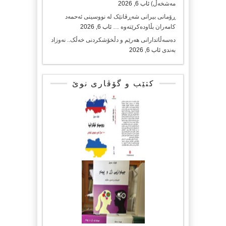
مەشخەڵ)
ئاب 6, 2026
ڕۆمانی بیرانی شەڕڤانێک لە نووسینی ئەحمەد
کامەران بڵاودەکرێتەوە …
ئاب 6, 2026
دەسەڵاتدارانی هەرێم و دڵخۆشکردنی خەڵک.. نەوزاد
بەندی
ئاب 6, 2026
کتێب و گۆڤاری نوێ