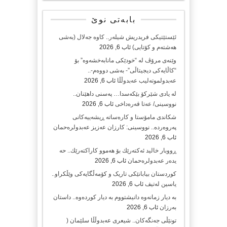
بابەتی نوێ
ئێستێتیکی فریدریش شیلەر.. کاوە جەلال (بەشی
هەشتەم و کۆتایی)
ئاب 6, 2026
وێنەی مرۆڤ لە “خودێکی مانابەخشەوە” بۆ
“کاڵایەکی دیجیتاڵی”- بەشی دووەم-..
عەبدولموتەلیب عەبدوڵڵا
ئاب 6, 2026
لە یادی شێرکۆ بێکەسدا… پەسنی داهێنان..
نووسینی/ عەتا قەرەداخی
ئاب 6, 2026
شکاندی مامۆستا و کارەساتە ڕیشەییەکانی
پەروەردە.. نووسینی: کارزان عەزیز عەبدولرەحمان
ئاب 6, 2026
ڕووبار خالید ئەكتەرێك بۆ هەموو كاراكتەرێك.. حه
یدەر عەبدولرەحمان
ئاب 6, 2026
کوردستان بیابانێکی تاریک و کۆمەڵگایەکی وێڵکراو..
یاسین لەتیف
ئاب 6, 2026
بە دیار زمانەوە دانیشتووم بە دیار کوردەوە.. داستان
بەرزان
ئاب 6, 2026
تونێڵی جەنگەکان.. شیعری عەبدوڵڵا سلێمان (