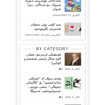
بنەمـاکانی نووسـیـنی کـورتە
چـیرۆک بـۆ منـداڵان.. رەزا
شـوان
مارس 21, 2025 Closed
سێ کتێبی نوێی ستیڤان
شەمزینی بڵاوبوونەوە
تشرینی یەکەم 30, 2021 Closed
BY CATEGORY
ئێستێتیکی فریدریش شیلەر..
کاوە جەلال (بەشی هەشتەم و
کۆتایی)
ئاب 6, 2026
0
وێنەی مرۆڤ لە “خودێکی
مانابەخشەوە” بۆ “کاڵایەکی
دیجیتاڵی”- بەشی دووەم-..
عەبدولموتەلیب عەبدوڵڵا
ئاب 6, 2026
0