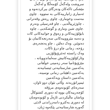
سروشت ولەگەڵ کۆمەڵگا و لەگەڵ
مێشکی تاکەکان ودەزگای بیرکردنەوە و
ئەمباری زانیارییەکانی بە ستووە . چاوی
مەست وخوماری، چاوی ڕەش وقەترانی
، چاوژێرپیاڵەیی ، چاو قەرسیلی ونەرم
.چاوی شین وماری و گوشکەیی ، چاوە
بایۆلۆژییەکانن و زەوق و جوانیەکانی کات
و دەمە مێزووییەکانی سەرنجەکانمان بۆ
دەنوێنن. وەک دەلێن ، چاو پەنجەرەی
رۆحە، زمانی چاو درۆ ناکات.
وەک زانستە ئەنثرۆپۆلۆژیی
وئارکۆلۆژییەکانیش سەلماندوویانە ،
مێژۆپۆتامیا سەر زەمینی خوڵقانی
یەکەمین شارستانیەتی ئینسانیەتە.
یەکەمین داهێنانی زمانی نوسینە،
یەکەمین داستان ویەکەمین
ئیمپراتۆریەتە. وڵاتی نێوان دوو ئاوان،
سەرەتای کۆبونەوەی مرۆڤە
کۆچەرییەکان بووە لە دەوری کشتوکاڵ
وپاشان ماڵیکردنی ئاژەڵ و کۆبونەوەیان
لە دەوری یەکترو دامەزراندنی لادێی
گەورە.شارستانیەتی پێکەوە ژیان،