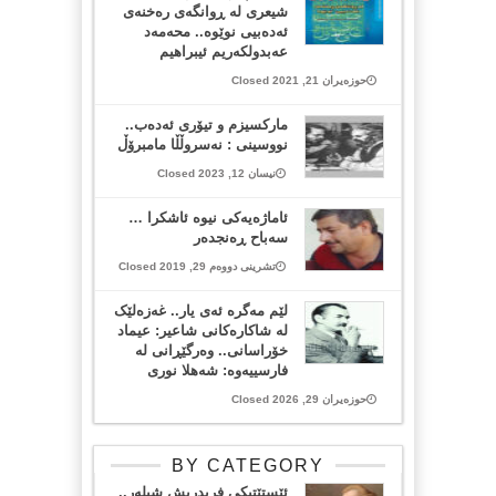
شيعری لە ڕوانگەی رەخنەی
ئەدەبيی نوێوە.. محەمەد
عەبدولکەریم ئیبراهیم
حوزەیران 21, 2021 Closed
مارکسیزم و تیۆری ئەدەب..
نووسینی : نەسروڵڵا مامبرۆڵ
نیسان 12, 2023 Closed
ئاماژەیەكی نیوە ئاشكرا …
سەباح ڕەنجدەر
تشرینی دووەم 29, 2019 Closed
لێم مەگرە ئەی یار.. غەزەلێک
لە شاکارەکانی شاعیر: عیماد
خۆراسانی.. وەرگێڕانی لە
فارسییەوە: شەهلا نوری
حوزەیران 29, 2026 Closed
BY CATEGORY
ئێستێتیکی فریدریش شیلەر..