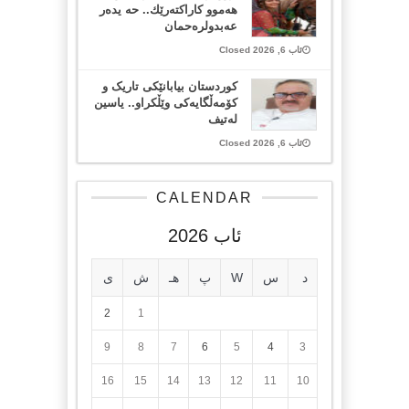
هەموو كاراكتەرێك.. حه یدەر
عەبدولرەحمان
ئاب 6, 2026 Closed
کوردستان بیابانێکی تاریک و
کۆمەڵگایەکی وێڵکراو.. یاسین
لەتیف
ئاب 6, 2026 Closed
CALENDAR
ئاب 2026
د
س
W
پ
هـ
ش
ی
2
1
9
8
7
6
5
4
3
16
15
14
13
12
11
10