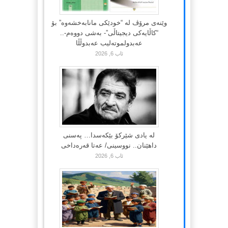
وێنەی مرۆڤ لە “خودێکی مانابەخشەوە” بۆ
“کاڵایەکی دیجیتاڵی”- بەشی دووەم-..
عەبدولموتەلیب عەبدوڵڵا
ئاب 6, 2026
لە یادی شێرکۆ بێکەسدا… پەسنی
داهێنان.. نووسینی/ عەتا قەرەداخی
ئاب 6, 2026