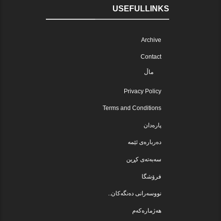
USEFULLINKS
Archive
Contact
ماڵ
Privacy Policy
Terms and Conditions
پارەدان
دەربارەی ئێمە
سەبەتەی کڕین
فرۆشگا
نووسەرانی دەنگەکان..
هەژمارەکەم