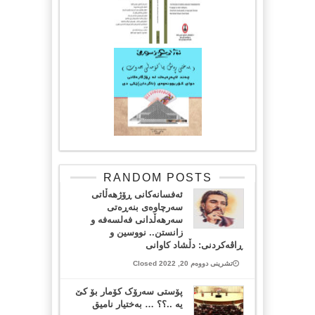
RANDOM POSTS
ئەفسانەکانی ڕۆژهەڵاتی
سەرچاوەی بنەڕەتی
سەرهەڵدانی فەلسەفە و
زانستن.. نووسین و
ڕاڤەکردنی: دڵشاد کاوانی
تشرینی دووەم 20, 2022 Closed
پۆستی سەرۆک کۆمار بۆ کێ
یە ..؟؟ … بەختیار نامیق