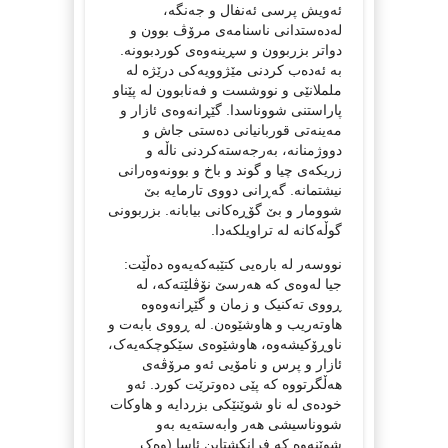
ئەویش پرسی ئەنفال و جەنگە،
لەدەستدانی ناسنامەی مرۆڤ بوون و
دواتر بزربوون و سڕینەوەی کوردبوونە.
بە ئەدەب کردنی مێژوویەکی درێژە لە
ململانێی و نووشست و فەنابوون لە پێناو
پاراستنی شووناسدا. گێڕانەوەی ئازار و
مەینەتی قوربانیانی دەستی جاش و
دووژمنانە، بەرجەستەکردنی ناڵە و
زریکەی چیا و گوند و باخ و بوونەوەرانی
نیشتمانە. گەڕانی دووی تارمایە بێ
شوومار و بێ گۆڕەکانی بیابانە. بزربوونی
گوڵەکانە لە تراویلکەدا.
نووسەر لە بارەیی کتێبەکەیەوە دەڵێت:
جیا لەوەی کە هەرسێ نۆڤلێتەکە، لە
ڕووی تەکنیک و زمان و گێڕانەوەوە
هاوتەریب و هاوشێوەن. لە ڕووی بابەت و
ناوڕۆکیشەوە، هاوشێوەی سێکوچکەیەک،
ئازار و پرس و نامۆیی ئەو مرۆڤەی
هەڵگرتووە کە پێی دەوترێت کورد. ئەو
خودەی لە ناو شوێنێکی بزردایە و هاوکات
شووناسیشی هەر وابەستەیە بەو
شوێنەوە کە فرانکشتاین ئاسا (وەک