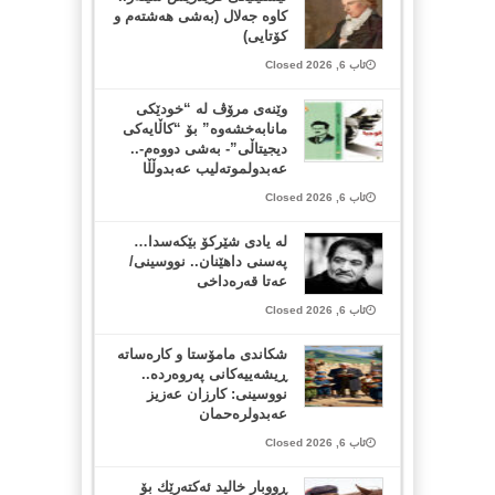
کاوە جەلال (بەشی هەشتەم و
کۆتایی)
ئاب 6, 2026 Closed
وێنەی مرۆڤ لە “خودێکی
مانابەخشەوە” بۆ “کاڵایەکی
دیجیتاڵی”- بەشی دووەم-..
عەبدولموتەلیب عەبدوڵڵا
ئاب 6, 2026 Closed
لە یادی شێرکۆ بێکەسدا…
پەسنی داهێنان.. نووسینی/
عەتا قەرەداخی
ئاب 6, 2026 Closed
شکاندی مامۆستا و کارەساتە
ڕیشەییەکانی پەروەردە..
نووسینی: کارزان عەزیز
عەبدولرەحمان
ئاب 6, 2026 Closed
ڕووبار خالید ئەكتەرێك بۆ