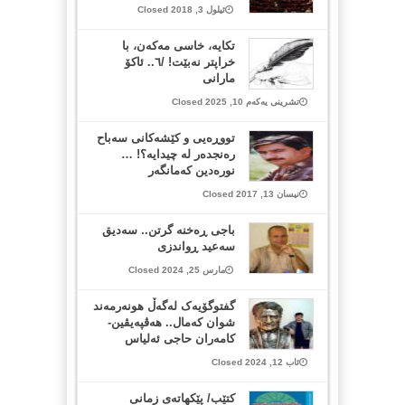
ئیلول 3, 2018 Closed
تکایە، خاسی مەکەن، با
خراپتر نەبێت! /٦.. ئاکۆ
مارانی
تشرینی یەکەم 10, 2025 Closed
تووڕه‌یی و کێشه‌کانی سه‌باح
ره‌نجده‌ر له‌ چیدایه‌‌؟! …
نوره‌د‌ین که‌مانگه‌ر
نیسان 13, 2017 Closed
باجی ڕەخنە گرتن.. سەدیق
سەعید ڕواندزی
مارس 25, 2024 Closed
گفتوگۆیەک لەگەڵ هونەرمەند
شوان كەمال.. هەڤپەیڤین-
كامەران حاجی ئەلیاس
ئاب 12, 2024 Closed
کتێب/ پێكهاتەی زمانی