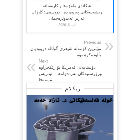
شکاندی مامۆستا و کارەساتە
ڕیشەییەکانی پەروەردە.. نووسینی: کارزان
عەزیز عەبدولرەحمان
ئاب 6, 2026
Previous
نوێترین کۆمەڵە شیعری گوڵاڵە دروودیان
بڵاودەکرێتەوە
Next
دۆستایەتی ئەمریکا بۆ رێکخراوە
تیرۆرستیەکان بەردەوامە… ئیدریس
مستەفا
ریکلام