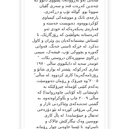
چەندین کەڕەت قەد و سەری گڤیان
سووتا بوو. گوللە تۆپ و دڕکەزی،
پارچەی تانک و مووشەکی کیمیاوی
کۆکردبووەوە. دەیویست جەستە و
قەبارەی پەیکەرەکە لە خودی ئەو
کەرەستانە بخوڵقێنێ کە ڕۆژگارێک، تا
ئێستاش نیشتمانەکەیان پێ وێران و کاول
دەکرد. لە خڕکە ئاسنی جەنگ، قەوانی
گەورە و بچووکی تۆپ، فیشەک، سیمی
دڕکاوی سنوورەکان دروستی بکات. ”
عومەر سەید لە دایکبووی ساڵی ١٩٧٠
شاری کەرکوکە. پێشتر لە بواری شانۆ و
ڕۆژنامەگەریدا کاری کردووە. لە ساڵی”
٢٠٠٥”وە چیرۆک و ڕۆمان دەنووسێت.
یەکەم کتێبی کۆمەڵە چیرۆکێکە بە
ناونیشانی (لە کۆتایی چاوەڕوانیدا) کە
ساڵی ٢٠٠٩ چاپ و بڵاوکراوەتەوە. بە
گشتی ئەدەبەکەی وێناکردنی ئازار و
مەرگی مرۆڤی کوردە لە نێو دۆزەخی
ئەنفال و جینۆسایددا. لە پاڵ کاری
نووسین وەک نیگارکێش چالاک و
ناسراوە. تا ئێستا خاوەنی چوار ڕۆمانە.