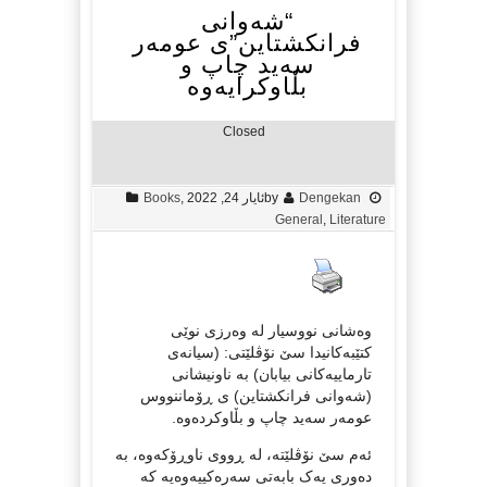
“شەوانی
فرانکشتاین”ی عومەر
سەید چاپ و
بڵاوکرایەوە
Closed
Dengekan
by
ئایار 24, 2022
,
Books
General
,
Literature
وەشانی نووسیار لە وەرزی نوێی
کتێبەکانیدا‌ سێ نۆڤلێتی: (سیانەی
تارماییەکانی بیابان) بە ناونیشانی
(شەوانی فرانکشتاین) ی ڕۆماننووس
عومەر سەید چاپ و بڵاوکردەوە.
ئەم سێ نۆڤلێتە، لە ڕووی ناوڕۆکەوە، بە
دەوری یەک بابەتی سەرەکییەوەیە کە