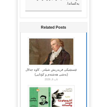
یەکساندا.
Related Posts
ئێستێتیکی فریدریش شیلەر.. کاوە جەلال
(بەشی هەشتەم و کۆتایی)
ئاب 6, 2026