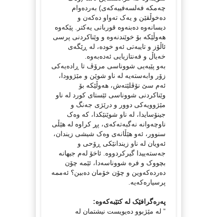
چەمکە فەلسەفییەکەی) بەردەوام
دەخوڵقێن و یەک تەواو دەکەن و
دیسانەوە دەبنەوە قوربانی یەکتر. پێکەوە
هەوڵێکە بۆ خوێندنەوە و وێناکردنی پرسی
ئاڵۆز و تایبەتی ئەو خودە، لە ڕێگەی
خەیاڵ و فەنتازیایی ئەدەبەوە.
بەو پێیەیی شووناسی مرۆڤ تا ڕادەیەکی
زۆر وابەستەیە لە ناو شوێن و مێژوودا،
ئەم سێ نۆڤلێتەش، هەوڵێکە بۆ
وێناکردنی شووناسی ئێستای کورد لە ناو
مێژوویەکی دوور و درێژی جەنگ و
جینۆسایدا، لە ناو شوێنێکدا، کە وەک
ناوچەوانە نەگبەتەکەی، پڕ کراوە لە هێڵی
سنوور، ئەو هێڵانەی وەک شیشی زیندان،
ئەویان لە ناو زیندانێکی ڕۆحی و
جەستەییدا گیرکردووە. ئاخۆ لەم جیهانە
بچووک و فرە شووناسەدا، ئێمە چۆن
دەردەکەوین و چۆن خۆمان دەبین؟ ئەممە
پرسیارەکەیە.
پەرەگرافێک لە کتێبەکەوە:
” لە مێژبوو دەیویست نیشتمان لە