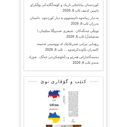
کوردستان بیابانێکی تاریک و کۆمەڵگایەکی وێڵکراو..
یاسین لەتیف
ئاب 6, 2026
بە دیار زمانەوە دانیشتووم بە دیار کوردەوە.. داستان
بەرزان
ئاب 6, 2026
تونێڵی جەنگەکان.. شیعری عەبدوڵڵا سلێمان (
مەشخەڵ)
ئاب 6, 2026
ڕۆمانی بیرانی شەڕڤانێک لە نووسینی ئەحمەد
کامەران بڵاودەکرێتەوە …
ئاب 6, 2026
دەسەڵاتدارانی هەرێم و دڵخۆشکردنی خەڵک.. نەوزاد
بەندی
ئاب 6, 2026
کتێب و گۆڤاری نوێ