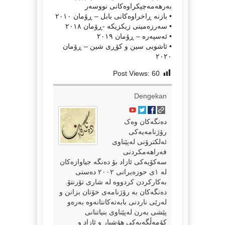
بەرهەمەچپکراوەکانی نووسەر
• بازنە ڕاخراوەکانی بابل – ڕۆمان ٢٠١٠
• سەرزەمینی زیکزیکە -ڕۆمان ٢٠١٨
• ئەسپەرە – ڕۆمان ٢٠١٩
• ئاشوبی سین و کۆڕی شین – ڕۆمان
٢٠٢٠
Post Views:
60
Dengekan
دەنگەکان وەک
رۆژنامەیەکی
ئەلکترۆنی لەپێناوی
فەراهەمکردنی
سەکۆیەکی ئازاد بۆ دەنگە جیاوازەکان
لە ١ی حوزەیرانی ٢٠٠٢ دەستی
بەکارکردن کردووە لە شاری تۆرنتۆ.
دەنگەکان بە رۆژنامەی خۆتان بزانن و
لەرێی ناردنی بابەتەکانتانەوە بەرەو
پێشی بەرن لەپێناوی بنیاتنانی
کۆمەڵگەیەکی هۆشیار و ئازاد و