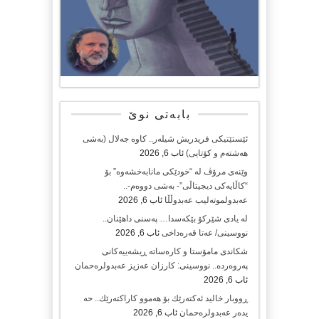
بابەتی نوێ
ئێستێتیکی فریدریش شیلەر.. کاوە جەلال (بەشی
هەشتەم و کۆتایی)
ئاب 6, 2026
وێنەی مرۆڤ لە “خودێکی مانابەخشەوە” بۆ
“کاڵایەکی دیجیتاڵی”- بەشی دووەم-..
عەبدولموتەلیب عەبدوڵڵا
ئاب 6, 2026
لە یادی شێرکۆ بێکەسدا… پەسنی داهێنان..
نووسینی/ عەتا قەرەداخی
ئاب 6, 2026
شکاندی مامۆستا و کارەساتە ڕیشەییەکانی
پەروەردە.. نووسینی: کارزان عەزیز عەبدولرەحمان
ئاب 6, 2026
ڕووبار خالید ئەكتەرێك بۆ هەموو كاراكتەرێك.. حه
یدەر عەبدولرەحمان
ئاب 6, 2026