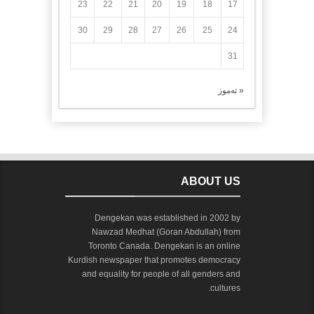
23
22
21
20
19
18
17
30
29
28
27
26
25
24
31
« تەموز
ABOUT US
Dengekan was established in 2002 by
Nawzad Medhat (Goran Abdullah) from
Toronto Canada. Dengekan is an online
Kurdish newspaper that promotes democracy
and equality for people of all genders and
cultures.