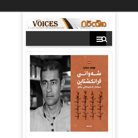
Ski
t
th
conten