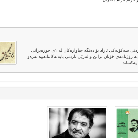
دەنگەکان وەک رۆژنامەیەکی ئەلکترۆنی لەپێناوی فەراهەمکردنی سەکۆیەکی ئازاد بۆ دەنگە جیاوازەکان لە ١ی حوزەیرانی
بە رۆژنامەی خۆتان بزانن و لەرێی ناردنی بابەتەکانتانەوە بەرەو
یەکساندا.