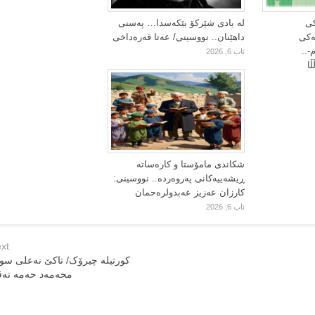
کی
لە یادی شێرکۆ بێکەسدا… پەسنی
یەکی
داهێنان.. نووسینی/ عەتا قەرەداخی
-..
ئاب 6, 2026
ا
شکاندی مامۆستا و کارەساتە
ڕیشەییەکانی پەروەردە.. نووسینی:
کارزان عەزیز عەبدولرەحمان
ئاب 6, 2026
xt
کورتیلە چیرۆک/ تاکێ نەعلی سور
محەمەد حەمە تە