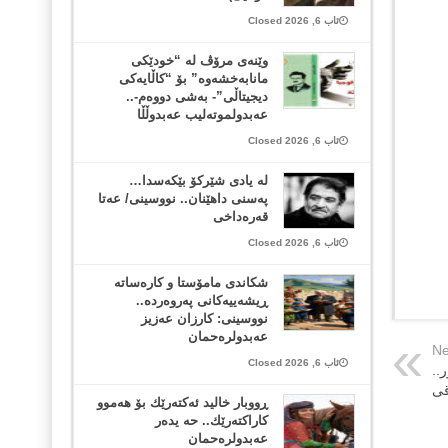
ئاب 6, 2026 Closed
وێنەی مرۆڤ لە “خودێکی
مانابەخشەوە” بۆ “کاڵایەکی
دیجیتاڵی”- بەشی دووەم-..
عەبدولموتەلیب عەبدوڵڵا
ئاب 6, 2026 Closed
لە یادی شێرکۆ بێکەسدا…
پەسنی داهێنان.. نووسینی/ عەتا
قەرەداخی
ئاب 6, 2026 Closed
شکاندی مامۆستا و کارەساتە
ڕیشەییەکانی پەروەردە..
نووسینی: کارزان عەزیز
عەبدولرەحمان
Ne
ئاب 6, 2026 Closed
..
قی
ڕووبار خالید ئەكتەرێك بۆ هەموو
كاراكتەرێك.. حه یدەر
عەبدولرەحمان