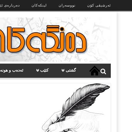
Ski
ئەرشیڤی کۆن
نووسەران
لینکەکان
دەربارەی ئێ
t
th
conten
گشتی
کتێب
ئەدەب و هونە