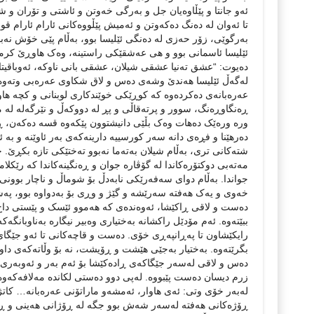
ئەو جانتا و پێڵاوەیان جل و به‌رگی خه‌وتن و ئاشتی و تۆران و 
تا ئەوان لە دەنگ دەکەوتن و ئه‌میش پێڵووه‌کانی ئارام ئارام ق
بەرگوێی، زۆر حەزی لە دەنگی ئێلیسا بوو، بەڵام پێی خۆش نەب
ئێلیسا ئاسمانی بوو و هی عەشقێکی راستینە، وەک هاوڕێ کرما
دەیوت: “عشق تەنیا عشقی شیلان، عشقی بانی ناوکە، ئەوباقیتا
لەگەڵ ئێلیسا هەندێ وشەی دەس و لاق شکاوی عەرەبی وتەوە کە 
عەرەبانه‌ی ده‌کرده‌وه‌ که‌ کوڕێکی خوێندکاری لوبنانی و کچه‌ هاوڕ
ڕەنگاوڕەنگ، سوور و پرته‌قاڵی و پڕ له‌ دووکه‌ڵ و نێرگه‌له‌ له‌‌ مێ
وره‌ وره‌ێک ده‌هات وه‌ک بڵێی دانیشتوون پێکه‌وه‌ قسه‌ ده‌که‌ن، ڕەنگ
ده‌رهێنا و فڕه‌ی دانه‌ سه‌ر کورسییه‌ دارینه‌که‌ی به‌ر ئاوێنه‌ و به
شته‌کانی تری، به‌ڵام شیلان به‌ته‌ما نەبوو ته‌ختێکی تازه‌ بکڕێ. چه
مه‌ته‌بی دوکتۆره‌کاندا له‌ گۆڤاره‌ جوان و ڕه‌نگینه‌کاندا که‌
جواندا. به‌ڵام دوای سه‌فه‌رێکی نابەدڵ بۆ شوماڵ و ناچار بوو
خه‌وی و یه‌ک هه‌فته‌ سه‌ر‌ێشه‌ و گێژ و وڕی بۆ به‌دواوه‌ بوو، په‌ش
ده‌ست و لاقی ڕاکێشا، ئه‌وه‌نده‌ی که‌ هه‌موو ئێسک و پێستی داخ و
ببێته‌وه‌‌. ئه‌م مۆدێل راکشانه‌ بەختیاری وه‌بیر نیگاره‌ به‌ناوبان
رایکێشاون تا پەڕانپەڕی خۆی. ده‌ست و قاچه‌کانی تا ئه‌و جێگای ب
بگرێته‌وه‌. به‌ختیار بەجێی هێشت و ڕۆیشت، نه‌ بۆ وڵاته‌که‌ی دا
ده‌س و لاقی له‌سه‌ر جێگاکه‌ی ڕاده‌کێشا بۆ ئه‌م به‌ر و ئه‌وبه‌ری
زرم دیسان دەست پێبووە. له‌پی دوو ده‌ستی لکانده‌ مه‌لافه‌که‌
له‌به‌ر خۆی وتی: ئه‌ی هاوار، ئه‌مشه‌و ماراتۆنی عه‌ره‌بانه‌… کا
ڕۆژه‌کانی هه‌فته‌ له‌سه‌ر شه‌ش بوو جگه‌ له‌ ڕۆژانی هه‌ینی و 