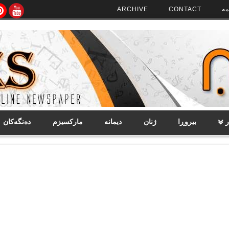
مە
CONTACT
ARCHIVE
ر
بیروڕا
ژنان
دیمانە
مارکسیزم
دەنگەکان