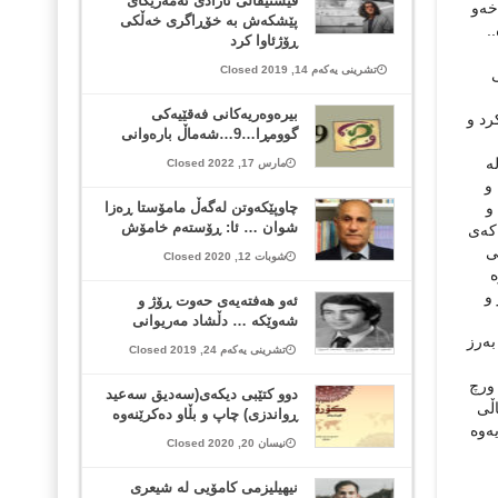
فێستیڤاڵی ئازادی ئەمەریکای
خه‌و
پێشکەش بە خۆڕاگری خەڵکی
.
ڕۆژئاوا کرد
تشرینی یەکەم 14, 2019 Closed
ی
بیرەوەریەکانی فەقێیەکی
رد و
گوومڕا…9…شەماڵ بارەوانی
له
مارس 17, 2022 Closed
 و
و
چاوپێکەوتن لەگەڵ مامۆستا ڕەزا
شوان … ئا: ڕۆستەم خامۆش
ەکەی
ی
شوبات 12, 2020 Closed
‌
 و
ئەو هەفتەیەی حەوت ڕۆژ و
شەوێكە … دڵشاد مەریوانی
ه‌رز
تشرینی یەکەم 24, 2019 Closed
 ورچ
دوو كتێبی دیكه‌ی(سه‌دیق سه‌عید
اڵی
ڕواندزی) چاپ و بڵاو ده‌كرێنه‌وه‌
‌وه‌
نیسان 20, 2020 Closed
نیهیلیزمی کامۆیی لە شیعری