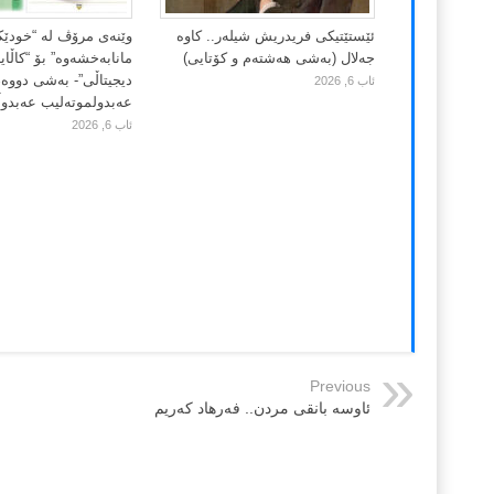
ئێستێتیکی فریدریش شیلەر.. کاوە
وێنەی مرۆڤ لە “خودێ
جەلال (بەشی هەشتەم و کۆتایی)
مانابەخشەوە” بۆ “کاڵا
دیجیتاڵی”- بەشی دووەم
ئاب 6, 2026
عەبدولموتەلیب عەبدوڵڵ
ئاب 6, 2026
Previous
ئاوسه بانقی مردن.. فەرهاد کەریم