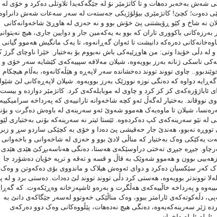
‌ش به‌خه‌بر ده‌هات‌ و تا کاتژمێر نۆ له‌ جێگه‌که‌یدا تلاوتلی ده‌کرد و خۆی له‌ 
ار پێی ده‌وت؛ کچێ! کاتژمێری بیۆلۆژیکی جه‌سته‌ت له‌ سه‌ر سه‌عات شه‌ش دانراوه‌.
. شیلان نه‌ شاخ و کێو ڕۆیشتنی پێ خۆش بوو و نه‌ حه‌زی له‌ هاوڕێ شاخه‌وانه‌کانی
 به‌رزه‌کانی باکووری تاران که‌‌ بوو بە یه‌که‌مین جار و دوایین جاری، هیچ نه‌یتوان
قاوه‌خانه‌کانی ده‌ره‌که‌ دانیشت تا ئه‌وان گه‌ڕانه‌وه،‌‌ تا یه‌ک مانگیش هه‌موو گیانی
ێشا و له‌ دڵی خۆیدا وتی: من هاوڕێیەکی باش نەبووم بۆ بەختیار. خێرا ناوچای گرژ ک
ناسکی ژنانه‌ به‌رز بوویه‌وه‌، شیلان مه‌لافه‌ سپییه‌که‌ی کێشایە‌ سه‌ر خۆی‌ و
خوێندبوو.. چاوی تووند تووند ده‌خشانده‌ سه‌ر لاپه‌ڕه‌ و هێڵه‌کانه‌وه،‌ به‌ڵام هیچکام 
ه‌گه‌ڕایه‌ دواوه‌ که‌ ده‌نگی نوزه‌ نووزێک به‌رز بوویه‌وه‌. شیلان لاپه‌ڕه‌کانی لێ شێوا
رای ئاباژۆره‌که‌ی کز کز کرد و چاوی له‌ موبایله‌که‌ی کرد. کاتژمێر دوازده‌ و بیست 
. چاوی نووقاند. به‌ختیار له‌گه‌ڵ ئەو کچە شاخەوانە تارانییەی کە پەرداخە سرامیکیی
‌ره‌نسا، شیلان تا ماوه‌یه‌ک هه‌موو شه‌وێ ئه‌و سه‌رینه‌ی له‌ باوه‌ش ده‌گرت و بۆن
نی لە نێو سەرینەکەی کپ دەکردەوە. ئێستا ئیتر نه‌ سه‌رینه‌که‌ بۆنی به‌ختیاری لێوه
 تووڕه‌ نه‌بوو، هه‌ندێ جار حه‌قیشی پێ ده‌دا و خۆی به‌ کچێکی ساردو سڕ و زبر
انه‌ت یه‌کێکی وه‌ک به‌ختیار که‌ مناڵی لادێ بوو و حه‌زی له‌ شاخه‌وانی و باخه‌وانی
به‌رچاو. جیڕه‌ جیڕی ته‌ختی دراوسێکەی‌ هەستا، ده‌نگی هه‌ناسه‌بڕکێ هێدی هێدی ب
ه‌زهه‌بیی بوون و هه‌موو شه‌وێک بە قاڵ و قسە و تەقە و ترپە خۆیان ده‌شۆرد جا
‌ وه‌ک که‌ر سێکسیان ده‌کرد و دوای ئەوەش هیلاک و ماندووی بۆی دەکەوتن و وه‌ک
ه‌لا تووندتر بوویه‌وه‌، هه‌ستی کرد دڵی تووند تووند لێ ده‌دات. ده‌ستی برد و له‌ پ
ه‌وه‌ و په‌رداخه‌ خاڵییه‌که‌ی هه‌ڵگرت و به‌ره‌و ئاشپه‌زخانه‌ وه‌ڕێکه‌وت. که‌ گه‌ڕایه
 چه‌پی، دڵەکوتەکەی ئارامتر ببوو، وەک مناڵێکی خەوتوو لەسەر جێگاکەی دانێ بە
ده‌ ژێر سه‌رینه‌که‌یەوە، ده‌نگی هیچ نه‌ده‌هات، پێڵووه‌کانی وه‌ک دوو ده‌رکه‌ی
ڕ ئارام ئارام داخران.