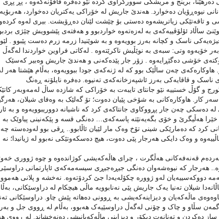
 ده‌رهێنا، برینج و مریشکی سوورکراوی کرده‌ نێو ده‌فره‌ فافۆنه‌کەوە‌ ، پڕ پڕی ک
 نانی نیوه‌ڕۆیان ده‌خوارد. هەندێ جاریش له‌ خۆراکی یه‌کتریان ده‌خوارد، هه‌ربۆیه‌
 خۆشی و تاقەتێکی زیاتریشەوە دەستی بۆ چێشت لێنان دەڕۆیشت. بیری له‌وه‌ کرده‌وه
ساڵاد ئۆلۆڤییەکەی بە لەزەتەوە خواردبوو و هەفتەی پێشوویش چێژی بردبوو
ژه‌یه‌کی ناسک و کچانه‌ به‌رز بوویه‌وه‌ و به‌ شوێنیدا زرمه‌ زرم دەست پێبوو . لێو
ر خۆیه‌وه‌ وتی: سبه‌ی به‌ نوێڵیش ناکرێته‌وه‌ . له‌کاتی فراوین خواردندا لەگەڵ
نوکتەی خۆشی دەگێڕایەوە . زۆر جار پێدەکەنی و هەندێ جاریش وەبیر کەسێک
 هاوکارەکەی چەن ساڵێک بوو کە لە ژنەکەی جودا ببوویەوە، بەڵام هێشتا هەر لە
 و قاقایه‌کی به‌رز‌ ئاشپه‌زخانه‌که‌ی ته‌نیوه‌. ده‌فره‌ نایلۆنه‌ ڕەنگ
 گورج و گۆڵ خستییه‌ نێو جانتای تایبه‌ت به‌ خۆراکی که‌ شازده‌ ساڵ له‌مه‌وبه‌ر کاتێک
‌ سه‌ر کار. هاوکاره‌کانی به‌ شۆخی پێیان ده‌وت؛ تۆ گه‌لێک به‌ وه‌فای شیلان، هه‌رگ
ی له‌ ده‌سکی چه‌ن جار پڕووکاوی جانتاکه‌ی کرد که‌ ناشیانە دووریبوویه‌وه‌ و به‌ ئا
‌بێ و خێرا هەڵیگرێ و خۆی بگەیەنێتە پاسه‌که‌ی… ده‌نگی قسه‌ و پێکه‌نینی پیاوێک به‌
انی کرد که‌ ده‌مارێکی شینی تۆخ وه‌ک مار لێیان ئاڵابوو.. ڕقی بوو له‌وده‌سته‌ چه‌
ساڵییه‌وه‌ و وه‌ک دایکی هه‌رجار پێی ده‌وت، هیچ دەسکەوتێکی نەبوو لە ژیانیدا؛ نه
ه‌رده‌م قه‌نه‌فه‌کانی هه‌ڵگرت ، چرای هاڵه‌که‌یشی کوژانده‌وه‌ و چوه‌ ژووری خه‌و
‌.. هه‌رجار که‌ نیوه‌شه‌وان ده‌نگی جیڕه‌جیڕی سیسه‌مه‌که‌ی ئاپارتمانی دراوسێی
ه‌‌ دووکه‌سییه‌یان له‌و ژووره‌ چکۆله‌یه‌دا جێ کردۆته‌وه‌. نه‌خشه‌ و پلانی هه‌موو
ساڵانه‌دا شیلان ته‌نیا یه‌ک جاریش پێی نه‌نابوویه‌ ماڵی هیچکام له‌ دراوسێکانی، به‌ڵام
ناوه‌وه‌ی ماڵه‌که‌یان و دیزاینه‌که‌یشی به‌ ڕوونی ده‌هاته‌ پێش چاو. دراوسێکانی ته‌نیا
ده‌گمه‌ن سڵاو و چاک و چۆنی له‌گه‌ڵ دراوسێیه‌ک هه‌بوو، به‌ڵام له‌ ڕووی جل و به‌
ی بۆ ساز دەکردن و تەنانەت دیکۆر و دیزاینی ماڵه‌که‌یانیشی ده‌نه‌خشاند. لە ڕووی ه