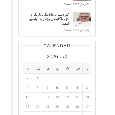
ئاب 6, 2026 Closed
کوردستان بیابانێکی تاریک و
کۆمەڵگایەکی وێڵکراو.. یاسین
لەتیف
ئاب 6, 2026 Closed
CALENDAR
ئاب 2026
د
س
W
پ
هـ
ش
ی
2
1
9
8
7
6
5
4
3
16
15
14
13
12
11
10
23
22
21
20
19
18
17