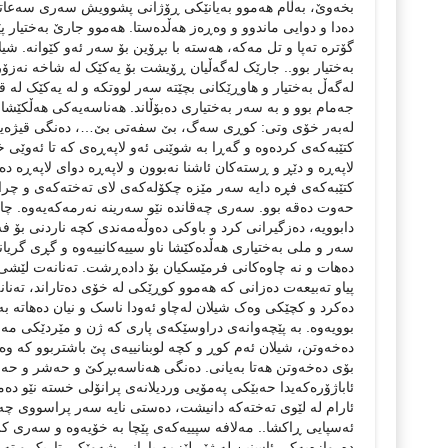
بخه‌وێ، به‌ڵام هه‌موو به‌یانێکی ڕۆژانی پشوویش سه‌ری سه‌عاتی شه
ده‌دا و دوایی ماندوو و وه‌ڕه‌ز هه‌ڵده‌ستا. هه‌موو جارێ به‌ختی
گۆتره‌ ته‌پا و تل مه‌که‌، هه‌سته‌ با بڕۆین بۆ سه‌ر ئه‌و کێوانه‌
به‌ختیار بوو.. جارێک له‌گه‌ڵیان ڕۆیشت بۆ یه‌کێک له‌ شاخه‌ نه‌زۆر
له‌گه‌ڵ به‌ختیار و هاوڕێکانی بچێته‌ سه‌ر لووتکه ‌‌و له‌ یه‌کێک له‌ 
جه‌مام بوو و به‌ سه‌ر به‌ختیاری ده‌بۆڵاند. هه‌ناسه‌یه‌کی هه‌ڵک
له‌به‌ر خۆی وتی: کوڕی سه‌گ، بێ سفه‌تی بێ…، ده‌نگی قیژه‌یه‌کی 
کتێبه‌که‌ی کرده‌وه‌ و گه‌ڕا به‌ شو‌ێنی ئه‌و لاپه‌ڕه‌ی که‌ تا ئه‌وێی 
‌لاپه‌ڕه‌ و دێڕ و ڕسته‌کان ئاشنا نه‌بوون و لاپه‌ڕه‌ دوای لاپه‌ڕه‌ د
کتێبه‌که‌ی فڕه‌ دایه‌ سه‌ر مێزه‌ چکۆله‌که‌ی لای ته‌خته‌که‌ی و چ
حه‌وت ده‌قه‌ بوو. سه‌ری چه‌قانده‌ نێو سه‌رینه‌ نه‌رمه‌که‌یه‌وه‌
دابوویە، ده‌زگیرانی کرد و باوکی ده‌وڵه‌مه‌ندی کچه‌ ناردنی بۆ فه
سه‌ر و ملی به‌ختیاری هه‌ڵده‌کێشا ناو سییه‌کانییه‌وه‌ و گڕی گریا
ده‌هات و نه‌ چاوه‌کانی فرمێسکیان بۆ داده‌ڕشت. ته‌نانه‌ت لێشی
پیاو ته‌بیعه‌ت ده‌زانی که‌ هه‌موو کوڕێکی له‌ خۆی ده‌تاراند، ته‌ن
ده‌کرد و کچێکی وه‌ک شیلان له‌چاو ئه‌ودا ناسک و نیان ده‌هاته‌ 
بوویه‌وه‌. به‌ پێچه‌وانه‌ی دراوسێکه‌ی پاری که‌ ژن و مێردێکی م
ده‌خه‌وتن، شیلان ئه‌م کوڕ و کچه‌ لوبنانییه‌ی پێ باشتربوو که
بۆی ده‌خه‌وتن هه‌تا به‌یانی. ده‌نگی هه‌ناسه‌بڕکێ و حه‌شر و حه‌ل
ئاباژۆره‌که‌یدا حه‌بێکی په‌مۆیی وردیلانه‌ی پرانۆلی خسته‌ نێو ده‌میی
ئارام له‌ لێوی ته‌خته‌که‌ دانیشت، ده‌ستی نایه‌ سه‌ر پراسووی
ئەسپایی ڕاکشا.. مه‌لافه‌ سپییه‌که‌ی پێچا به‌ خۆیه‌وه‌ و سه‌ری کر
ده‌روازه‌یه‌کی ئاسنین له‌ ژێر لێزمه‌ بارانی‌ شه‌وێکی تاریک و ته‌