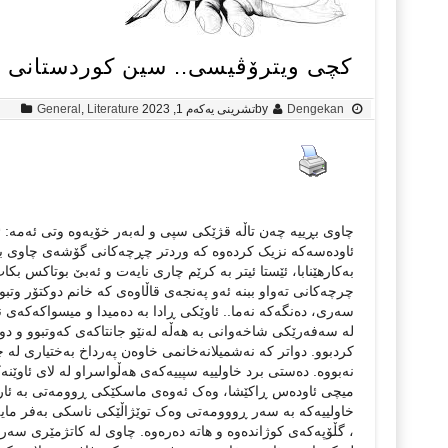
کچی ویترۆڤیسی.. سین کوردستانی
Dengekan
by
تشرینی یەکەم 1, 2023
Literature
,
General
چاوی بڕییه‌ چه‌ن تاڵه‌ قژێکی سپی و له‌به‌ر خۆیەوە وتی ئه‌مه:‌ ئ
ئاوده‌سه‌که‌ نزیک کرده‌وه‌ که‌ وردتر چڕچه‌کانی گۆشه‌ی چاوی 
به‌کارهێنابا، ئێستا ئیتر به‌ کرێم چاری نایه‌ت و ئەبێ بوتاکس بک
چرچه‌کانی تەواو ببنە ئەو پەنجەی قاڵاوەی کە خانم دوکتۆر وتبووی
سەری‌، ده‌نگه‌که‌ نه‌ما.. ئاوێکی ڕادا به‌ ده‌میدا و میسواکه‌که‌
لە سەفەرێکی شاخەوانی بە هەڵە لەنێو جانتاکەی کەوتبوو و دو
کردبوو. دواتر کە نەشمیلانەخانمی خاوەن پەرداخ بەختیاری لە 
نەبووە. ده‌ستی برد خاولییه‌ سپییه‌که‌ی هه‌ڵواسراو له‌ لای ئاوێن
میچی ئاود‌ه‌س ڕاکێشا، وه‌ک ئه‌وه‌ی ماسکێکی ڕوومه‌تی به‌ ئارام
خاولییه‌که‌ به‌ سه‌ر ڕووومه‌تی وه‌ک توێژاڵێکی ناسکی به‌فر مایه‌وه‌،
، گڵۆپه‌که‌ی کوژانده‌وه‌ و هاته‌ ده‌ره‌وه‌. چاوی له‌ کاتژمێری سه‌