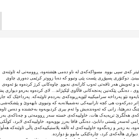
یتر که‌ی سپی بووه‌. مسواکه‌که‌ی له‌ ناو ده‌می هێشته‌وه‌، ڕوومه‌تی له ‌ئاوێنه‌ی
ببینێ.‌ دوکتۆری پسپۆڕی پێست پێی وتبوو کە ده‌با زووتر کرێمی ده‌وری چاوی
ات و ئەویش هەر تاقەتی ئەوب کارانەی نەبوو. چاوه‌کانی کرژ ‌کرده‌وه‌ بۆ ئه‌وه‌ی
 ،‌ ده‌نگی پێکه‌نین پەنجەکانی قاڵاوی لێکپژاند… لای کرده‌وه‌ به‌ره‌و دیواری پ
ی نایه‌وه‌‌ نێو پەرداخە سرامیکییە لێوپەڕیوەکەی بەردەم ئاوێنەکە. پەرداخێک کە جا
اتر دەرکەوت هی کچە تارانییەکی نەشمیلانەیە کە وتبووی نایهەوێ و پێشکەشی
چنگ دەرهێنا، زانی کە ئەوەندەیش وا ئەم بیری کردبویەوە بەخشندە و دەس ئاوەڵ
ه‌کەی‌ هه‌ڵگرێ ترپه‌یه‌ک هات، خاولییه‌که‌ی خسته‌ سه‌ر ڕوومه‌تی و چه‌ناکه‌ی به‌ره
ی له‌سه‌ر پێستی دانابێ، ده‌نگی قاقا به‌رز بوویه‌وه‌. خاولییه‌کەی لابرد، کوڵک
 به‌ زه‌بر و زه‌نگه‌وه‌ خاولییه‌که‌ی له‌ ئاڵقه‌ پلاستیکییه‌که‌ی پاڵی ئاوێنه‌که‌ هه‌ڵ
ر دیواری هاڵه‌که‌ی کرد، چاره‌کێکی مابوو بۆ دوازده‌.