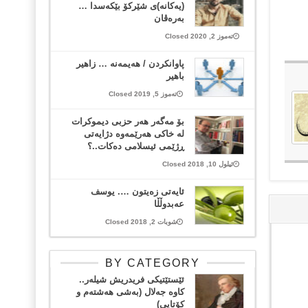
(یەکانە)ی شێرکۆ بێکەسدا …
بەرەڤان
تەموز 2, 2020 Closed
پاوانکردن / هەیمەنە … زاهیر
باهیر
تەموز 5, 2019 Closed
بۆ مەگەر هەر حزبی دیموکرات
لە خاکی هەرێمەوە دژایەتی
ڕژێمی ئیسلامی دەکات..؟
ئیلول 10, 2018 Closed
ئایەتی زەیتون …. یوسف
عەبدوڵڵا
شوبات 2, 2018 Closed
BY CATEGORY
ئێستێتیکی فریدریش شیلەر..
کاوە جەلال (بەشی هەشتەم و
کۆتایی)