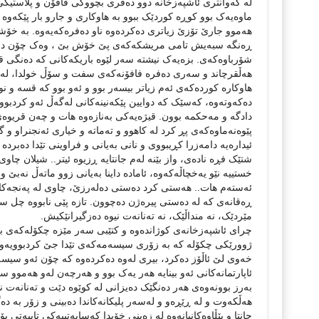
له‌ که‌وانتری ئاشپه‌زخانه‌ دوو ده‌فری بچووکی فافۆن و پلاستیکی
ماوه‌یه‌ک بوو کوڕە‌ کوردێک ببوو به‌ هاوکاری و جارو بار پێکه‌وه‌
هه‌موو جارێ تۆزێ زیاتری ده‌کرده‌وه‌ ناو ده‌فره‌که‌یه‌وه‌. بە
ڕەنگە سبەیش تامی مریشکەکەی پێ خۆش بێ ، وەک چۆن دوێنێ 
شۆرباوەکەی. بزه‌یه‌ک نیشته‌ سه‌ر لێوه‌ باریکه‌کانی که‌ ده‌نگی قی
هه‌ڵقرچاند و سه‌ری ده‌فره‌ فافۆنه‌که‌ی سفت و سۆڵ خولدا، له‌به‌
هاوکارە کوردەکەی ئەم زیاتر بیسەر بوو و ئەو بوو کە قسە و 
دەکەوتەوە، کەسێک کە دوایین پێکەنینەکانی لەگەڵ ئەو کردبوو.
دادگە و مەحکمە بوون. قیژەیەکی بەنازەوە هات و چه‌ن قریوه‌ی ناسک
پێوه‌نه‌ماوه‌که‌ی پڕ کرد له‌ کاهوو و ته‌ماته‌ و خیاری ئه‌نجنراو و
ئیداره‌یه‌ دامه‌زرا کڕیبووی و نانی بەیانی و فراوینی تێدا ده‌برده
شتێک فڕه‌ ناده‌ی، واز بێنە لە‌م جانتایه‌ ڕزیوه‌ ئیتر.. شیلان چاو
خستییه‌ نێو یه‌خچاڵه‌که‌وه‌، ئاماده‌ داینا به‌یانی زوو ماته‌ڵ نه
ئه‌سته‌م ‌هات.. هه‌ستی کرد ده‌ستی ده‌له‌رزێ، چاوی له‌ په‌نجه‌ک
ڕه‌قانه‌ی که‌ له‌ ده‌ستی پیره‌ژن ده‌چوون. تازه‌ پێی نابووه‌ چل 
‌مێردێک، نه‌ منداڵێک، نه‌ ته‌نانه‌ت نیوە ده‌زگیرانێکیش.
چرای ئاشپه‌زخانه‌ی کوژانده‌وه‌ و کتێبی سه‌ر مێزه‌ چکۆله‌که‌ی ب
ژوورێکی چکۆله‌ که‌ به‌ زۆری سیسه‌مه‌که‌ی تێدا جێ کردبوویه‌وه
خەوی لێ ئاڵۆز ده‌کرد، بیری له‌وه‌ ده‌کرده‌وه‌ که‌ چۆن ئه‌و سیسه‌م
ئاپارتمانه‌کانی ئه‌و بینایه‌ هه‌ر یه‌ک بوو و هه‌رچه‌ن لەو‌ هه‌موو 
به‌رز بوونه‌وه‌ی هه‌ر ده‌نگێک ده‌یزانی له‌ کوێوه‌ دێت و ته‌نانه‌ت 
هه‌ڵکه‌وت و له‌ ڕێڕه‌و و لەسەر پلیکانەکاندا ده‌بینی و زۆر به‌ 
جانتا و پێڵاوه‌کانیانه‌وه‌ له‌ زه‌ینی خۆیدا کەسایەتییەکی تایبەت