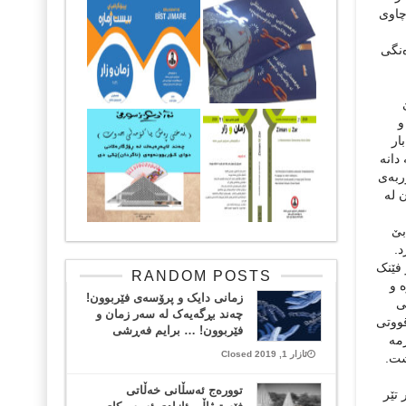
چاوی
ەنگی
و
ار
دانه‌
ربه‌ی
 له‌
بێ
د.
 فێنک
RANDOM POSTS
‌ و
زمانی دایک و پرۆسەی فێربوون!
ی
چەند بڕگەیەک لە سەر زمان و
قووتی
فێربوون! … برایم فەڕشی
مه‌
ئازار 1, 2019 Closed
شت.
توورەج ئەسڵانی خەڵاتی
 تێر