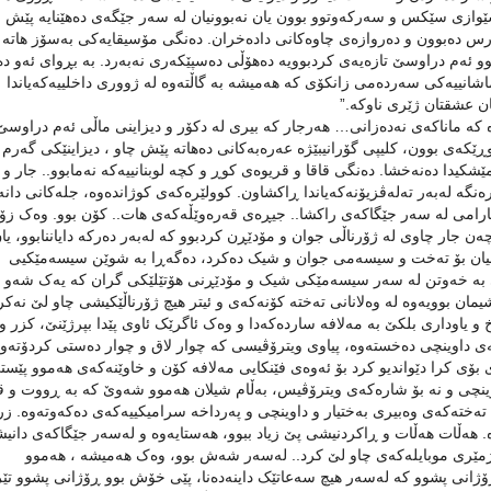
شێوازی سێكس و سه‌رکه‌وتوو بوون یان نه‌بوونیان له‌ سەر جێگەی دەهێنایە‌ پێش 
ورس ده‌بوون و ده‌روازه‌ی چاوه‌کانی داده‌خران. دەنگی مۆسیقایەکی بەسۆز هاتە
وو ئەم دراوسێ تازەیەی کردبوویە دەهۆڵی دەسپێکەری نەبەرد. بە بڕوای ئەو د
شانییەکی سەردەمی زانکۆی کە هەمیشە بە گاڵتەوە لە ژووری داخلییەکەیاندا
ن عشقتان ژێری ناوکە.”
ماناکەی نەدەزانی… هه‌رجار که‌ بیری له‌ دکۆر و دیزاینی ماڵی ئه‌م دراوسێ
ێکه‌ی بوون، کلیپی گۆرانیبێژه‌ عه‌ره‌به‌کانی ده‌هاته‌ پێش چاو ، دیزاینێکی گه‌رم 
شکیدا ده‌نه‌خشا‌. ده‌نگی قاقا و قریوه‌ی کوڕ و کچه‌ لوبنانییه‌که‌ نه‌مابوو.. جار و ب
ه‌ له‌به‌ر ته‌له‌ڤزیۆنه‌که‌یاندا ڕاکشاون. کوولێره‌که‌ی کوژانده‌وه‌، جله‌کانی دانه‌ 
‌ ئارامی له‌ سه‌ر جێگا‌که‌ی راکشا‌.. جیڕه‌ی قه‌ره‌وێڵه‌که‌ی هات.. کۆن بوو. وه‌ک زۆ
‌ن جار چاوی له‌ ژۆرناڵی جوان و مۆدێڕن کردبوو که‌ له‌به‌ر‌ ده‌رکه‌ دایاننابوو، یان
 رێکلامیان بۆ ته‌خت و سیسه‌می جوان و شیک ده‌کرد، دەگەڕا بە شوێن سیسەمێکیی
نی به‌ خه‌وتن له‌ سه‌ر سیسه‌مێکی شیک و مۆدێڕنی هۆتێلێکی گران که‌ یەک شه‌و 
یمان بوویه‌وه‌ له‌ وه‌لانانی ته‌خته‌ کۆنه‌که‌ی و ئیتر هیچ ژۆرناڵێکیشی چاو لێ نه‌کر
 یاوداری بلکێ به‌ مه‌لافه‌ سارده‌که‌دا و وه‌ک ئاگرێک ئاوی پێدا بپرژێنێ، کزر و
گه‌که‌ی داوینچی ده‌خسته‌وه‌، پیاوی ویترۆڤیسی که‌‌ چوار لاق و چوار ده‌ستی کردۆته‌وه
ۆی کرا دێواندیو کرد بۆ ئه‌وه‌ی فێنکایی مه‌لافه‌ کۆن و خاوێنه‌که‌ی هه‌موو پێست
وینچی و نه‌ بۆ شاره‌که‌ی ویترۆڤیس، به‌ڵام شیلان هه‌موو شه‌وێ که‌ به‌ ڕووت و 
 ته‌خته‌که‌ی وه‌بیری به‌ختیار و داوینچی و پەرداخە سرامیکییەکەی ده‌که‌وته‌وه‌. زر
وه‌. هه‌ڵات هه‌ڵات و ڕاکردنیشی پێ زیاد ببوو، هەستایەوە و لەسەر جێگاکەی دانی
تژمێری موبایله‌که‌ی چاو لێ کرد.. له‌سه‌ر شه‌ش بوو، وه‌ک هه‌میشه‌ ، هه‌موو
ڕۆژانی پشوو که‌ له‌سه‌ر هیچ سه‌عاتێک داینەدەنا، پێی خۆش بوو ڕۆژانی پشوو تێر