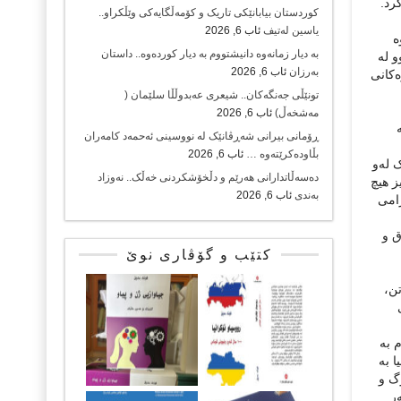
رد.
کوردستان بیابانێکی تاریک و کۆمەڵگایەکی وێڵکراو..
یاسین لەتیف
ئاب 6, 2026
‌
بە دیار زمانەوە دانیشتووم بە دیار کوردەوە.. داستان
 لە
بەرزان
ئاب 6, 2026
ه‌کانی
تونێڵی جەنگەکان.. شیعری عەبدوڵڵا سلێمان (
مەشخەڵ)
ئاب 6, 2026
ڕۆمانی بیرانی شەڕڤانێک لە نووسینی ئەحمەد کامەران
بڵاودەکرێتەوە …
ئاب 6, 2026
 له‌و
دەسەڵاتدارانی هەرێم و دڵخۆشکردنی خەڵک.. نەوزاد
یز هیچ
بەندی
ئاب 6, 2026
رامی
ق و
کتێب و گۆڤاری نوێ
تن،
 به‌
 به‌
رگ و
ەر