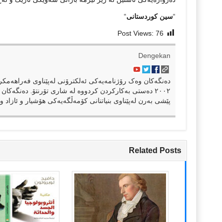
“
سین کوردستانی
“
Post Views:
76
Dengekan
٢٠٠٢ دەستی بەکارکردن کردووە لە شاری تۆرنتۆ. دەنگەکان 
پێشی بەرن لەپێناوی بنیاتنانی کۆمەڵگەیەکی هۆشیار و ئازاد و 
Related Posts