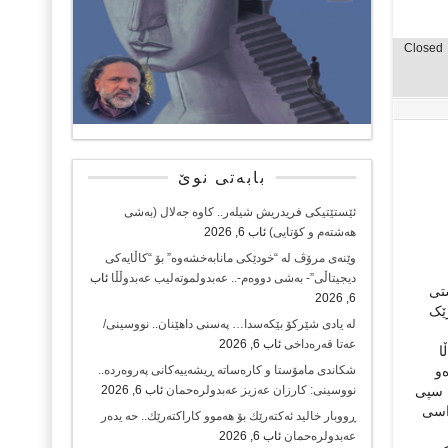
Closed
بابەتی نوێ
ئێستێتیکی فریدریش شیلەر.. کاوە جەلال (بەشی
هەشتەم و کۆتایی)
ئاب 6, 2026
وێنەی مرۆڤ لە “خودێکی مانابەخشەوە” بۆ “کاڵایەکی
دیجیتاڵی”- بەشی دووەم-.. عەبدولموتەلیب عەبدوڵڵا
ئاب
شتی
6, 2026
رێک
لە یادی شێرکۆ بێکەسدا… پەسنی داهێنان.. نووسینی/
عەتا قەرەداخی
ئاب 6, 2026
ا
‌و
شکاندی مامۆستا و کارەساتە ڕیشەییەکانی پەروەردە..
ی سپی
نووسینی: کارزان عەزیز عەبدولرەحمان
ئاب 6, 2026
واسی
ڕووبار خالید ئەكتەرێك بۆ هەموو كاراكتەرێك.. حه یدەر
عەبدولرەحمان
ئاب 6, 2026