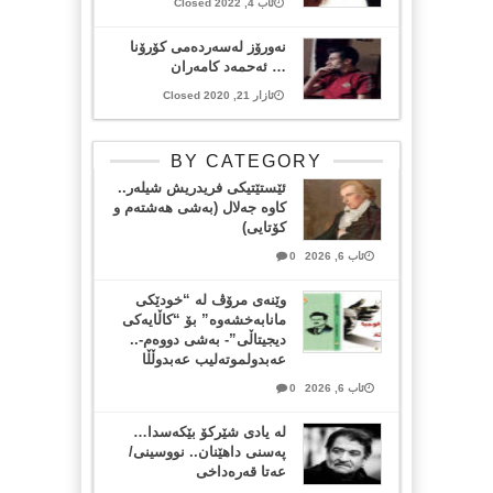
ئاب 4, 2022 Closed
نه‌ورۆز له‌سه‌رده‌می كۆرۆنا
… ئه‌حمه‌د كامه‌ران
ئازار 21, 2020 Closed
BY CATEGORY
ئێستێتیکی فریدریش شیلەر..
کاوە جەلال (بەشی هەشتەم و
کۆتایی)
ئاب 6, 2026
0
وێنەی مرۆڤ لە “خودێکی
مانابەخشەوە” بۆ “کاڵایەکی
دیجیتاڵی”- بەشی دووەم-..
عەبدولموتەلیب عەبدوڵڵا
ئاب 6, 2026
0
لە یادی شێرکۆ بێکەسدا…
پەسنی داهێنان.. نووسینی/
عەتا قەرەداخی