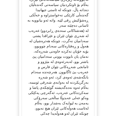
بەڵام بۆ ئاوتکردنیان سیاسەتی گەندەڵیان
دەداتە پاڵ، چونکە لە ئاستی جیهانیدا
گەندەڵی کارێکی نەخواستراوە و خەڵکی
ڕەشۆکیش ڕقی لێیە. واتە ئەو بیانوویە بە
ئاسانی دەچێتە سەر.
لە (هەشتاکانی سەدەی ڕابردوو) عەرەب
لە شەڕی نێوان ئێران و عێراقدا پشتی
سەدامیان نەگرت، چونکە هەترەشیان لە
هەوڵ و ڕەفتارەکانی سەدام چووبوو،
بۆیە خۆیان نەکردە خاوەنی شەڕەکە،
نەمان یان نابووت بوونی سەدامیان پێ
باشتر بوو، لەبەرئەوەی لە مێژوو و
ئامانجی شەڕەکانی نێوان فارس و
عەرەب بێ ئاگابوون. هەرچەندە سەدام
بانگەشەی ئەوەی کرد، ئەو شەڕە
بەرگریکردنە لە بەوابەی شەرقی ئوممە،
بەڵام ئەوە نەدەگەیشتە گوێچکەی پاشا و
سەکردەکانی عەرەب، ئەگەرچی یەکێکی
وەکو عەلی عەبدوڵا ساڵحی سەرۆکی
یەمەن بە لیوایەک بەشدار بوو، بەڵام
لەئاست هەوڵەکانی ئێران هیچ نەبوو،
چونکە ئێران لەو هەوڵەیدا چەکی