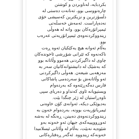
بکردبایە، لەناوبردن و کوشتن
چارەنووسی بوو، تەنانەت دەستی لە
دڵسۆزترین و نزیکترین کەسیشی خۆی
نەدەپاراست. ئەمەش خەسڵەتی
ئیمپراتۆرەکان بوو، واتە لە هەوڵی
زیندووکردنەوەی ئیمپراتۆریەتی عەرەب
بوو.
بەڵام ئەوانە هیچ یەکێکیان ئەوە ڕەت
ناکەنەوە کە ئێرانی شۆڕشی ئاخوندەکان
چاوی لە داگیرکردنی هەموو وڵاتانە بوو
کە بەشێک لە دانیشتوانەکانیان سەر بە
مەزهەبی شیعەن. هەوڵی داگیرکردنی
ئەو وڵاتانەش بۆ سەردەمی پاشاکانی
فارس دەگەڕێتەوە کە بەردەوام
ویستیویانە ئاوی کەنداو و دەریای سپی
ناوەڕاستیان لە ژێر چنگدا بێت.
بەدیوێکی دیکە، ئەوانەی کۆن خاوەنی
ئیمریاتۆریەت بوونە، بەردەوام خەون بە
زیندووکردنەوەی دەبینن، ڕەنگە لە بەشە
ئەوڕووپییەکەی جیهان ئەو خەونە بەو
شێوەیە نەبێت، بەڵام لە وڵاتانی ئیسلامیدا
خەونەکە زیندووە. ئەگەر ڕەفتارەکانی