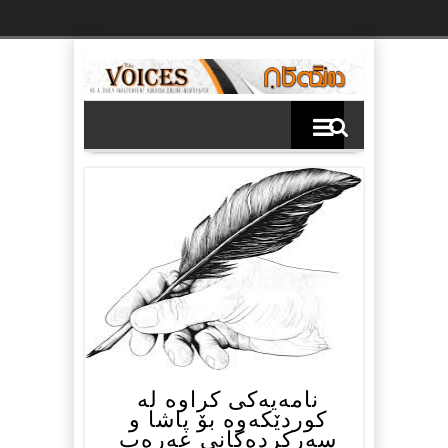
Ski
t
th
conten
نامەیەکی کراوە لە
کوردێکەوە بۆ پاشا و
سەرکردەکانی عەرەب