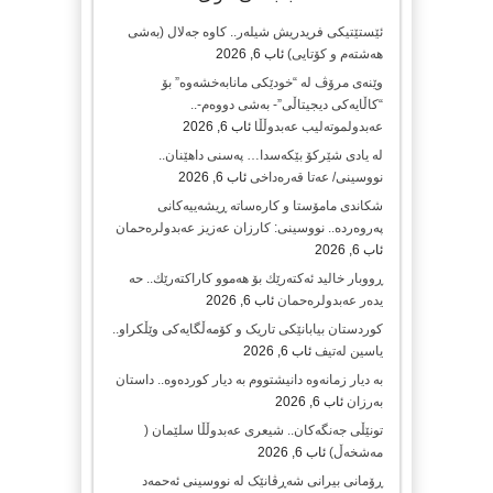
ئێستێتیکی فریدریش شیلەر.. کاوە جەلال (بەشی
هەشتەم و کۆتایی)
ئاب 6, 2026
وێنەی مرۆڤ لە “خودێکی مانابەخشەوە” بۆ
“کاڵایەکی دیجیتاڵی”- بەشی دووەم-..
عەبدولموتەلیب عەبدوڵڵا
ئاب 6, 2026
لە یادی شێرکۆ بێکەسدا… پەسنی داهێنان..
نووسینی/ عەتا قەرەداخی
ئاب 6, 2026
شکاندی مامۆستا و کارەساتە ڕیشەییەکانی
پەروەردە.. نووسینی: کارزان عەزیز عەبدولرەحمان
ئاب 6, 2026
ڕووبار خالید ئەكتەرێك بۆ هەموو كاراكتەرێك.. حه
یدەر عەبدولرەحمان
ئاب 6, 2026
کوردستان بیابانێکی تاریک و کۆمەڵگایەکی وێڵکراو..
یاسین لەتیف
ئاب 6, 2026
بە دیار زمانەوە دانیشتووم بە دیار کوردەوە.. داستان
بەرزان
ئاب 6, 2026
تونێڵی جەنگەکان.. شیعری عەبدوڵڵا سلێمان (
مەشخەڵ)
ئاب 6, 2026
ڕۆمانی بیرانی شەڕڤانێک لە نووسینی ئەحمەد