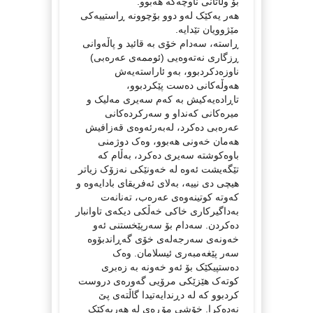
بۆ وڵاتانی ناوچەکە هەبوو.
هەر یەکێک لەو دوو بۆچوونە ڕاستییەکی
مێژوویان تێدایە.
ڕاستە، سەدام خۆی بە قائید و پاڵەوانی
ڕزگاری نەتەوەیی (ئوممەی عەرەبی)
ناوزەدکردبوو، بەو ئاراستەیەش
هەوڵەکانی دەست پێکردبوو،
تاڕادەیەکیش بە کەم سەیری مەلیک و
میرەکانی کەنداو و سەرکردەکانی
عەرەبی دەکرد، لەبەرئەوەی قەزافیش
هەمان خەونی هەبوو، وەک دوژمنی
باوەکوشتە سەیری دەکرد، بەڵام کە
تێگەیشت ئەوە لە خەونێکی نەزۆک زیاتر
هیچی دی نییە، بەلای ئەفریقای بادایەوە و
کەوتە کوتینەوەی عەرەب، تەنانەت
بەداگیرکاری خاکی خەڵکی دیکەی تاوانبار
دەکردن. سەدام بۆ سەرپێخستنی ئەو
خەونەی سەرجەلەی خۆی گەڕاندبۆوە
سەر پێغەمبەری ئیسلامان. وەک
دەستپیکێک بۆ ئەو خەونە بە زەبری
کوتەک هێزێکی مرۆیی گەورەی دروست
کردبوو کە لە دڕندایەتیدا گاڵتەی پێ
نەدەکرا. خۆشی مۆڕەی لە هەریەکێک