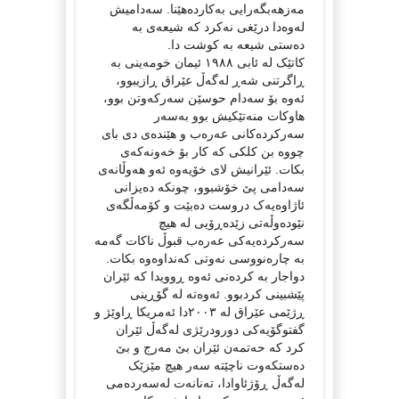
مەزهەبگەرایی بەکاردەهێنا. سەدامیش
لەوەدا درێغی نەکرد کە شیعەی بە
دەستی شیعە بە کوشت دا.
کاتێک لە ئابی ١٩٨٨ ئیمان خومەینی بە
ڕاگرتنی شەڕ لەگەڵ عێراق ڕازیبوو،
ئەوە بۆ سەدام حوسێن سەرکەوتن بوو،
هاوکات منەتێکیش بوو بەسەر
سەرکردەکانی عەرەب و هێندەی دی بای
چووە بن کلکی کە کار بۆ خەونەکەی
بکات. ئێرانیش لای خۆیەوە ئەو هەوڵانەی
سەدامی پێ خۆشبوو، چونکە دەیزانی
ئاژاوەیەک دروست دەبێت و کۆمەڵگەی
نێودەوڵەتی زێدەڕۆیی لە هیچ
سەرکردەیەکی عەرەب قبوڵ ناکات گەمە
بە چارەنووسی نەوتی کەنداوەوە بکات.
دواجار بە کردەنی ئەوە ڕوویدا کە ئێران
پێشبینی کردبوو. ئەوەتە لە گۆڕینی
ڕژێمی عێراق لە ٢٠٠٣دا ئەمریکا ڕاوێژ و
گفتوگۆیەکی دورودرێژی لەگەڵ ئێران
کرد کە حەتمەن ئێران بێ مەرج و بێ
دەستکەوت ناچێتە سەر هیچ مێزێک
لەگەڵ ڕۆژئاوادا، تەنانەت لەسەردەمی