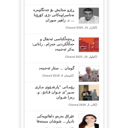
ڕێزو ستایش بۆ جه‌نگاوه‌ره‌
نه‌ناسراوه‌كانی دژی كۆرۆنا
… د. زاهیر سوران
ئازار 31, 2020 Closed
ڕەچەڵکناسی ئەنفال و
حەڵاڵکردنی حەرام.. رانانی:
بەکر ئەحمەد
ئیلول 16, 2023 Closed
گومان … ستار ئەحمەد
نیسان 9, 2018 Closed
رۆمـانی “پارشـێوی مـاری
سـیر”ی جـوان قـادۆ.. و.
رەزا شـوان
ئاب 2, 2026 Closed
عێراق به‌ره‌و داھاتویەکی
نادیار… شوشان مستەفا