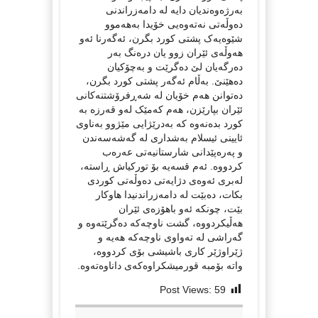
بەرژەوەندیان دایە لە دامەزراندنی
دەوڵەتی نەتەوەیی خۆیدا بەهەموو
شێوەیەک پشتی کورد بگرن، ئەگەرنا ئەو
هەوڵەی ئێران زوو یان درەنگ بەر
دەرگەیان لێ دەگرێت و بەچۆکیان
دەهێنێ. بەڵام ئەگەر پشتی کورد بگرن،
دەتوانن هەم خۆیان لە شەڕفرۆشتنەکانی
ئێران بپارێزن، هەم کەمێک لەو قەرزە بە
کورد بدەنەوە کە بەدرێژایی مێژوو بەناوی
ئایینی ئیسلام بەشداری لە گەشەسەندن
و پەرەپێدانی شارستانیەتی عەرەب
کردووە. ئەم قسەیە بۆ تورکیاش ڕاستە،
لەبری ئەوەی دژایەتی دەوڵەتی کوردی
بکات، دەبێت لە دامەزراندنیدا هاوکار
بێت، چونکە ئەو باهۆزەی ئێران
هەڵیکردووە، گشت ناوچەکە دەگرێتەوە و
گەراشی لە تەواوی ناوچەکە هەیە و
ژێراوژێر کاری باشیشی بۆی کردووە،
واتە بۆمبە قورمیشکراوەکەی داناوەتەوە.
Post Views:
59