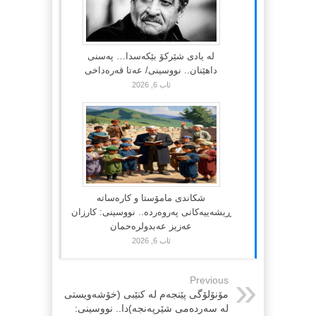
لە یادی شێرکۆ بێکەسدا… پەسنی
داهێنان.. نووسینی/ عەتا قەرەداخی
ئاب 6, 2026
شکاندی مامۆستا و کارەساتە
ڕیشەییەکانی پەروەردە.. نووسینی: کارزان
عەزیز عەبدولرەحمان
ئاب 6, 2026
Previous
مۆنۆلۆگی پێنجەم لە کنێبی (خۆشەویستی
لە سەردەمی شێرپەنجە)دا.. نووسینی: