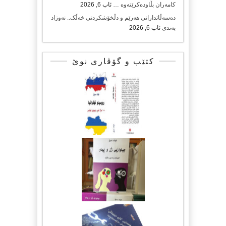
کامەران بڵاودەکرێتەوە …
ئاب 6, 2026
دەسەڵاتدارانی هەرێم و دڵخۆشکردنی خەڵک.. نەوزاد
بەندی
ئاب 6, 2026
کتێب و گۆڤاری نوێ