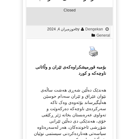
Closed
Dengekan
by
حوزه‌یران 4, 2024
General
بۆمبە قورمیشکراوەکەی ئێران و وڵاتانی
ناوچەکە و کورد
هەندێک دەڵێن شەڕی هەشت ساڵەی
نێوان عێراق و ئێران سەدام حوسێن
هەڵیگیرساند بۆئەوەی وەک تاکە
سەرکردەی ناوچەکە دەرکەوێت و
تەواوی عەرەبستان بخاتە ژێر ڕکێفی
خۆی، هەندێکی دی دەڵێن ئێرانی
شۆڕشی ئاخوندەکان، هەر لەسەرەتاوە
سیاسەتی هەناردەکردنی سیستمی نوێیان