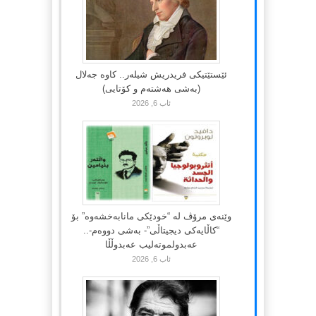
ئێستێتیکی فریدریش شیلەر.. کاوە جەلال
(بەشی هەشتەم و کۆتایی)
ئاب 6, 2026
وێنەی مرۆڤ لە “خودێکی مانابەخشەوە” بۆ
“کاڵایەکی دیجیتاڵی”- بەشی دووەم-..
عەبدولموتەلیب عەبدوڵڵا
ئاب 6, 2026