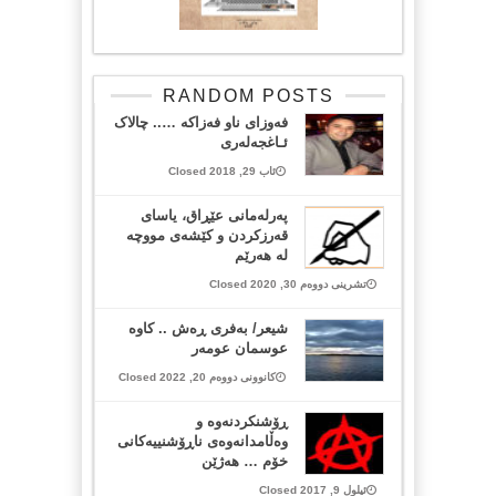
RANDOM POSTS
فەوزای ناو فەزاکە ….. چالاک
ئـاغجەلەری
ئاب 29, 2018 Closed
پەرلەمانی عێڕاق، یاسای
قەرزکردن و کێشەی مووچە
لە هەرێم
تشرینی دووەم 30, 2020 Closed
شیعر/ بەفری ڕەش .. کاوە
عوسمان عومەر
کانوونی دووەم 20, 2022 Closed
ڕۆشنکردنەوە و
وەڵامدانەوەی ناڕۆشنییەکانی
خۆم … ھەژێن
ئیلول 9, 2017 Closed