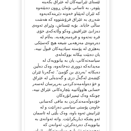
ئێستای ئێرانییەکان لە عێراق بکەینە
پێوەر، بە ئاسانی بۆمان ڕوون دەبێتەوە
کە ئێران لەپێناو خەونە دێرینەکەیەوە
شەڕی بە عێراق فرۆشتووە کە هەشت
ساڵی خایاند. بۆیە ئێستاش، وێڕای ئەوەی
دەزانێ عێراقیش وەکو وڵاتەکەی خۆی
فرە نەتەوە و فرەمەزهەبە، بەڵام لە
دەرەوەی مەزهەبی شیعە هیچ کەسێکی
بەهێزی لە پۆستە سیادییەکان قبوڵ نییە،
یان دەبێت بیکاتە بووکەلەی
سیاسەتەکانی، یان بە بیانوویەک لە
مەیدانەکە دووری دەخاتەوە، وەک دەڵین
دەیکاتە “بەردی بن گۆمێ”. ئەگەرنا ئێران
کێشەی لەگەڵ دزی و گەندەڵی لە عێراق
و خۆ دەوڵەمەندکردنی بەرپرسان لەسەر
حسابی هاووڵاتییە بێچارەکانی عێراق نییە،
چونکە وەک ئیمپراتۆرەکان
خۆدەوڵەمەندکردن بە مافی کەسانی
خاوەن پۆستی سیاسی دەزانێت و لە
ئێرانیش ئەوە باوە، وەک بڵێی لە ئاسمان
ئەو پشکە دیاریکرابێت. واتە ئەوانەی بە
بیانوویەک دەردەکرێن، ئەوانەن کە
نەچوونەتە ژێرباری سیاسەتەکانی ئێران،