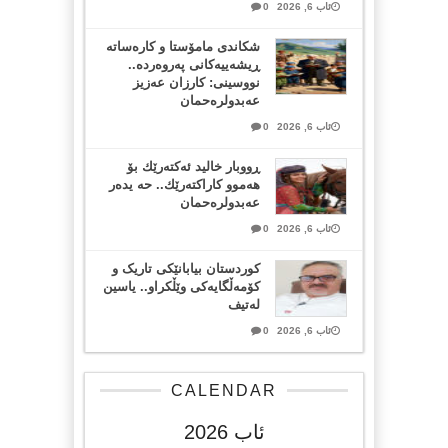
ئاب 6, 2026
0
شکاندی مامۆستا و کارەساتە
ڕیشەییەکانی پەروەردە..
نووسینی: کارزان عەزیز
عەبدولرەحمان
ئاب 6, 2026
0
ڕووبار خالید ئەكتەرێك بۆ
هەموو كاراكتەرێك.. حه یدەر
عەبدولرەحمان
ئاب 6, 2026
0
کوردستان بیابانێکی تاریک و
کۆمەڵگایەکی وێڵکراو.. یاسین
لەتیف
ئاب 6, 2026
0
CALENDAR
ئاب 2026