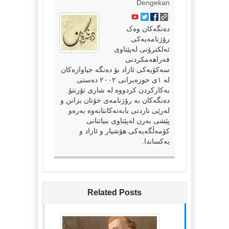
Dengekan
دەنگەکان وەک
رۆژنامەیەکی
ئەلکترۆنی لەپێناوی
فەراهەمکردنی
سەکۆیەکی ئازاد بۆ دەنگە جیاوازەکان
لە ١ی حوزەیرانی ٢٠٠٢ دەستی
بەکارکردن کردووە لە شاری تۆرنتۆ.
دەنگەکان بە رۆژنامەی خۆتان بزانن و
لەرێی ناردنی بابەتەکانتانەوە بەرەو
پێشی بەرن لەپێناوی بنیاتنانی
کۆمەڵگەیەکی هۆشیار و ئازاد و
یەکساندا.
Related Posts