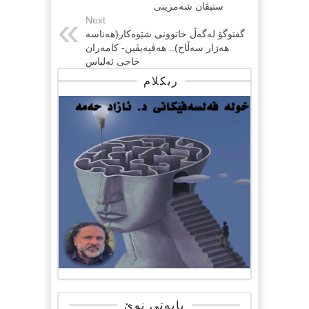
ستیڤان شەمزینی
Next
گفتوگۆ لەگەڵ خاتوونی شێوەكار(هەناسە
هەژار سەڵاح).. هەڤپەیڤین- كامەران
حاجی ئەلیاس
ریکلام
بابەتی نوێ