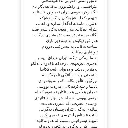
ئەنجوومەنی حکومڕاندا شیعەکانی
عێراقیشی وا ڕاهێنابوون یەک هەنگاو بێ
ئاگادارکردنەوەی ئێران نەهاوێن. ئێستا بە
شێوەیەک لە شێوەکان وەک بەشێک
لەئێران مامەڵە لەگەڵ ئیدارە و داهاتی
عێراق دەکات. هەر سونەیەک، سەر قیت
بکاتەوە بە تیرۆریست تۆمەتباری دەکات،
هەر کوردێکیش نەچێتە ژێر باری
سیاسەتەکانی بە ئیسرائیلی دووەم
تاوانباری دەکات.
بە مانایەکی دیکە، ئێران عێراق نییە و
بەهێزی دەرەوەی ناوچەکە ناکەوێ، بەڵکو
بەهێزتر دەبێت و دەتوانێ لەیەککاتدا
پایتەختی چەند وڵاتێکی ناوچەکە بە
تورکیاوە ئاڵۆز بکات. کەواتە بۆئەوەی
پادشا و سەکردەکانی عەرەب تووشی
هەمان هەڵەی هەشتاکان نەبنەوە کە لە
ترسی بوونی سەدام حوسێن بە قائیدی
ئوممەی عەرەبی لە شەڕی هەشت
ساڵەی لەگەڵ ئێران پشتیان نەگرت،
نابێت ئێستاش لەترسی ئەوەی کورد
دەبێتە ئیسرائیلی دووەم لە هەوڵەکانیدا
پشتی کورد نەگرن، بە پێچەوانەوە لە