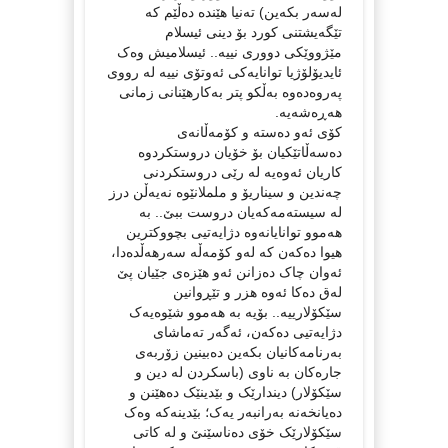
لەسەر بکەین) تەنیا هێندە دەڵێم کە
تێگەیشتنی کورد بۆ دینی ئیسلام
مێژووێکی دووری نییە.. ئیسلامیش وەک
ئایدیۆلۆژیا توانایەکی ئەوتۆی نییە لە رووی
پەروەدەوە بەڵکو پتر بەکارهێنانی زمانی
هەڕەشەیە.
کۆی ئەو دەستە و کۆمەڵانەی
دەسەڵاتێکیان بۆ خۆیان دروستکردوە
کاریان ئەوەیە لە رێی دروستکردنی
چەندین و سیناریۆ و ململانێوە نەیەڵن درز
لە سیستەمەکەیان دروست ببێ.. بە
هەموو توانایانەوە دژایەتیی بچووکترین
هیوا دەکەن کە لەو کۆمەڵە سەرهەڵدەدا،
ئەوان چاک دەزانن ئەو هێزەی جێیان پێ
لەق دەکا ئەوە هزر و تێڕوانین
سێکۆلارییە.. بۆیە بە هەموو شێوەیەک
دژایەتیی دەکەن، ئەگەر تەماشای
بەرنامەکانیان بکەین دەبینین زۆربەی
جارەکان بە ناوی (باسکردن لە دین و
سێکۆلار) دیندارێک و بێدینێک دەهێنن و
دەیانخەنە بەرانبەر یەک؛ بێدینەکە وەک
سێکۆلارێک خۆی دەناسێنێ و لە کاتی