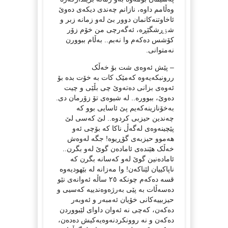
وەڵامم داوە، نازانم چەندی دیکەی دەوێ
ئاخاوتنەکانمان دوور بێ لەو زمانە زبر و
شٶڕشگێڕە، ئەگەرچی من خۆم زۆر
کۆشس دەکەم وا نەبم.. بەڵام ببوورن
نەمتوانی.
– پێش ئەوەی شت بۆ خەڵک
ررونبکەیەوە کەمێک کات بە خۆت بدە بۆ
ئەوەی بزانی دەتەوێ چی بڵێی و چیت
دەوێ، ببوورە.. لە شیوەی تۆ زۆرمان دی.
بەخۆنازینەکەیم پێ ئاسایی بوو کە
چەندین حیزبی کردوە.. لێ کەسی لێ
پێچینەوەی لەگەڵ ناکا کە بۆچی ئەو
هەموو حیزبەی گۆڕیوە! جگە لەوەش
خەڵک هێندەی ئامادەن گوێ لەو بگرن..
ئامادەنین گوێ لەو کەسانە بگرن کە
ناپاکییان لێناکەن! وا مەزانە لە بێهودیەوە
قسە دەکەم چونکە ٢٥ ساڵە ئەوانەی نێو
دەسەڵات بە پێی بەرژەوەندییە کەسیی و
حیزبییەکانی خۆیان ئەمبەر و ئەوبەر
دەکەن، کەچی نە ئەوان داوای لێبووردن
دەکەن و نە روونکردنەوەیەکیش دەدەن،