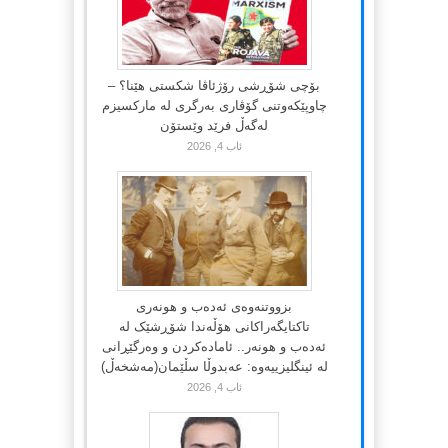
بۆچی شۆڕشی رۆژئاڤا شکستی هێنا؟ –
چاوپێکەوتنی گۆڤاری بەرگری لە مارکسیزم
لەگەڵ فرێد وێستۆن
ئاب 4, 2026
بزووتنەوەی ئەدەب و هونەری
تاکتایگەراکانی هۆڵەندا شۆڕشێک لە
ئەدەب و هونەر.. ئامادەکردن و وەرگێڕانی
لە ئینگلیزییەوە: عەبدوڵا سڵێمان(مەشخەڵ)
ئاب 4, 2026