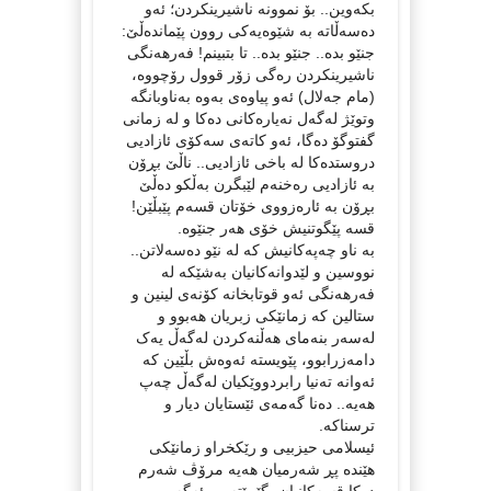
بکەوین.. بۆ نموونە ناشیرینکردن؛ ئەو
دەسەڵاتە بە شێوەیەکی روون پێماندەڵێ:
جنێو بدە.. جنێو بدە.. تا بتبینم! فەرهەنگی
ناشیرینکردن رەگی زۆر قوول رۆچووە،
(مام جەلال) ئەو پیاوەی بەوە بەناوبانگە
وتوێژ لەگەل نەیارەکانی دەکا و لە زمانی
گفتوگۆ دەگا، ئەو کاتەی سەکۆی ئازادیی
دروستدەکا لە باخی ئازادیی.. ناڵێ بڕۆن
بە ئازادیی رەخنەم لێبگرن بەڵکو دەڵێ
بڕۆن بە ئارەزووی خۆتان قسەم پێبڵێن!
قسە پێگوتنیش خۆی هەر جنێوە.
بە ناو چەپەکانیش کە لە نێو دەسەلاتن..
نووسین و لێدوانەکانیان بەشێکە لە
فەرهەنگی ئەو قوتابخانە کۆنەی لینین و
ستالین کە زمانێکی زبریان هەبوو و
لەسەر بنەمای هەڵنەکردن لەگەڵ یەک
دامەزرابوو، پێویستە ئەوەش بڵێین کە
ئەوانە تەنیا رابردووێکیان لەگەڵ چەپ
هەیە.. دەنا گەمەی ئێستایان دیار و
ترسناکە.
ئیسلامی حیزبیی و رێکخراو زمانێکی
هێندە پڕ شەرمیان هەیە مرۆڤ شەرم
دەکا قسەکانیان بگێڕێتەوە، ئەگەر