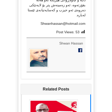
بقۆزتەوە، ئەو زەمینەش پتر بۆ لایەنێکی
دەروەی ئەو حیزب و کەسایەتیانەی ئێستا
لەبارە.
Shwanhassan@hotmail.com
Post Views:
53
Shwan Hassan
Related Posts