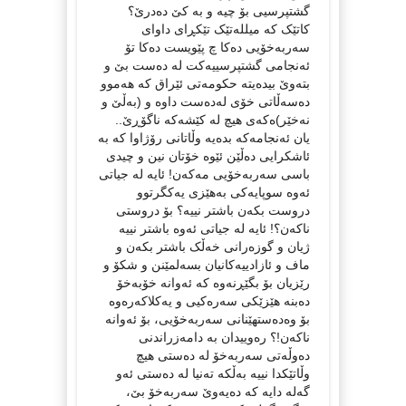
گشتپرسیی بۆ چیە و بە کێ دەدرێ؟
کاتێک کە میللەتێک تێکڕای داوای
سەربەخۆیی دەکا چ پێویست دەکا تۆ
ئەنجامی گشتپرسییەکت لە دەست بێ و
بتەوێ بیدەیتە حکومەتی ئێراق کە هەموو
دەسەڵاتی خۆی لەدەست داوە و (بەڵێ و
نەخێر)ەکەی هیچ لە کێشەکە ناگۆڕێ..
یان ئەنجامەکە بدەیە وڵاتانی رۆژاوا کە بە
ئاشکرایی دەڵێن ئێوە خۆتان نین و چیدی
باسی سەربەخۆیی مەکەن! ئایە لە جیاتی
ئەوە سوپایەکی بەهێزی یەکگرتوو
دروست بکەن باشتر نییە؟ بۆ دروستی
ناکەن؟! ئایە لە جیاتی ئەوە باشتر نییە
ژیان و گوزەرانی خەڵک باشتر بکەن و
ماف و ئازادییەکانیان بسەلمێنن و شکۆ و
رێزیان بۆ بگێڕنەوە کە ئەوانە خۆبەخۆ
دەبنە هێزێکی سەرەکیی و یەکلاکەرەوە
بۆ وەدەستهێنانی سەربەخۆیی، بۆ ئەوانە
ناکەن!؟ رەوییدان بە دامەزراندنی
دەوڵەتی سەربەخۆ لە دەستی هیچ
وڵاتێکدا نییە بەڵکە تەنیا لە دەستی ئەو
گەلە دایە کە دەیەوێ سەربەخۆ بێ،