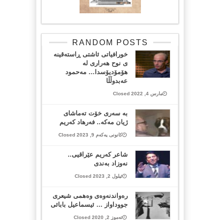
RANDOM POSTS
خورافیاتی ئاشتی ڕاستەقینە
ی نوح هەراری لە
هۆمۆدیۆسدا… مەحمود
عەبدوڵڵا
مارس 4, 2022 Closed
به‌ سه‌ری خۆت ته‌ماشای
ژیان مه‌که‌.. فەرهاد کەریم
کانونی یەکەم 9, 2023 Closed
شاعر کەریم عێراقیی..
نەوزاد بەندی
ئیلول 2, 2023 Closed
رەواندنەوەی وەهمی شیعری
جووداواز … ئیسماعیل بابائی
تەموز 2, 2020 Closed