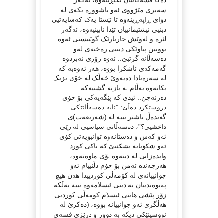
سەیری مێژووی ئەو باشوورە بکەی لە
دوای ڕاپەڕینەوە تا ئێستا یەک کەسایەتیی
دینیی نیشتیمانییان تێدا نابینیەوە، ئەگەر
لێرە و لەوێش جاربارێک گوێبیستی ئەوە
بووبین پیاوێکی دینیی رەخنەی لەو
دەسەڵاتە گرتبێ.. ئەوە زۆری نەبردوە
گەمەکەی ئاشکرا بووە، هەر ئەوەیە کە
لە سەرەتادا دەیەوێ خەڵک لە خۆی نزیک
بکاتەوە بەڵام لە بازنە گشتیەکە
دەرنەچن.. ئیدی کە پێگەیەکی بۆ خۆی
دروستکرد دەڵێ: ”ئایە دەسەڵاتێکی
گەندەڵ باشتر نییە لە (شەریعەت)ی
داعشیی؟”، دەسەڵاتی سیاسیی لە رێی
ئەو کەس و دەستانەوە توانیویەتی کۆی
ئەو شکۆیانە بشکێنێ کە تاکی کورد
وایدەزانی لە دینەوە بۆی ماوەتەوە،
هەرچەندە ئەمن بۆ خۆم دڵنییام ئەو
جوانییانەی لە کۆمەڵی کوردییدا هەن هیچ
پەیوەندییان بە دینی ئیسلامەوە نییە بەڵکە
زۆر پێشی هاتنی ئیسلام کومەڵی کوردیی
هەڵگری ئەو جوانییانە بووە، (دەکرێ لە
نووسینێکی دیکە بە دوور و درێژی قسەی