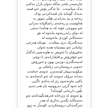
چارەسەر بکەن بەڵکە ئەوان بازاڕ دەکەن
نەک سیاسەت.. جا ئەگەر تۆش ئەو قسە
بەیەک گوتنانە یان قسەکردنی وەک
رەخنە و بێ بەزاندنی هێڵی سوور بە
هەڵوێست و رەخنەی راشکاوانە دەزانی
ئەو سووچی خۆتە کە بە هەڵەدا دەچی.
لە دوای راپەڕینەوە مانەوە لە نێو
دەسەڵاتی کوردی مانەوەیە لە
سەنگەرێک دژی میللەت.. چونکە هەرچی
سامانی ئەو نیشتمانە هەیە ئەوان
بەفیڕۆیان دا ئەویش بە هاوبەشیی لەگەڵ
ئەو خۆفرۆش و فایلدارانەی تا دوێنی
لەسەنگەری دوژمن بوون و ئەوڕۆش
خەونی دروستکردنی ژیانێکی پڕ
شکۆمەدییمان لێدەدەزن. ئەوەی خەفەت
دەداتە مرۆڤ ئەوەیە کە ئەو کەسانەی بە
پاکیی ماونەتەوە رێز لە یەکدی ناگرن..
ئایە ئەوە گرێی دەروونییە یان هەر دەبێ
بڵێین داڕمانی کۆمەڵە؟
بۆ ئەوەی لە ژێرخانە فەرهەنگییەکەی ئەو
دەسەڵاتە بگەین دەکرێ لە هەر
دەرگەیەکی دروستکردنی کۆمەڵ بە ژوو