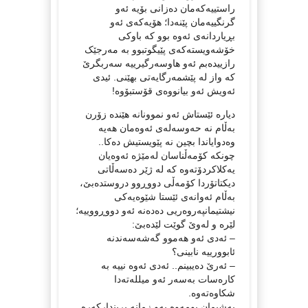
راستییەکەمان دەزانی بۆیە ئەو
گرنگییەمان پێنەدا؛ هۆیەکەی ئەو
بڕیاردانەی ئەوە بوو کە باوکی
خۆشەویستەکەی پێیگوتبوو بە مەرجێک
رازییدەبم ئەو هاوسەرگیرییە سەربگرێ
کە واز لە پێشمەرگایەتی بهێنی. ئیدی
ئەویش ئەو بیانووەی قۆستبۆوە!
دیارە ئێستاش ئەو نموونانە هێندە زۆرن
بەڵام نە حەوسەلەی ئەوەمان هەیە
وەدوایاندا بچین نە پێویستیش دەکا..
چونکە کۆمەڵناسان لەمێژە ئەوەیان
یەکلاکردۆتەوە کە لە ژێر دەسەڵاتی
دیکتاتۆردا کۆمەڵی دووڕوو دروستدەبێ،
بەڵام ئەوانەی ئێستا شێوەیەکی
نیشتیمانپەروەریی دەدەنە ئەو دووڕووییە؛
لێرە و لەوێ گوێت لێدەبێ:
– ئەدی ئەو هەموو گەشەسەندنە
ئابوورییە نابینی؟
– ئەرێ دەیبینم.. ئەدی ئەوە نییە بە
کارەسات بەسەر ئەو میللەتەدا
شکاوەتەوە.
پەشیمان بومەوە بەو زمانە بریندارکەرە