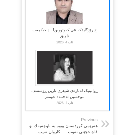
چ رۆژگارێکە تێی کەوتووین!.. د.حیکمەت
نامیق
ئاب 4, 2026
ڕوانینیک لەبارەى شیعرى نارین ڕۆستەم..
موحسین ئەحمەد عومەر
ئاب 4, 2026
Previous
هه‌رێمی كوردستان بووه‌ به‌ ناوچه‌یه‌ك بۆ
قاچاخچێتی نه‌وت …. كاروان ته‌یب