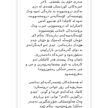
سەری خۆی پێ بئێشێنی.. ئاخر
حیزبەکانی کوردستان هێندەی لە دژی
یەکدی دروستبوونە بە چارەگی ئەوە وەک
پێویستیەکی کۆمەڵایەتی دروستنەبووینە،
ئەوە لە کاتێکدا لای هەموو کەس
ئاشکرایە کە دروستبوونی حیزب وەک
پرۆسەیەکی ئاسایی پێویستبوونە
کۆمەڵایەتییەکەی دیاریدەکا، بەڵام لای
خۆمان کۆمەڵە کەسێک بۆ خۆیان چەند
هۆیەک دیاردەکەن.. ئیدی ئەو لایەنگرانەی
بە دوای گەرمکردنی بازاڕاوەن
دەیقۆزنەوە و حیزبەکە دادەمەزرێ..
پاشان وەک پیشەی هەر کاتێکیان ئەو
کارەیان بە ناوی نیشتمانپەروەریی و چی و
چی بەسەر خەڵکی رەشوڕووتدا
دەفرۆشنەوە.
لە هەشتایەکان پێشمەرگەیەکم دەناسی
سیناریۆیەکی زۆر جوانی دروستکرد؛
کاتێک چەکەکەی فڕێدا و گوتی: ”چیدی
براکوژیی ناکەم”! توانی ئەو بڕیارەی
وەک هەڵوێستێکی شۆڕشگێڕیی بەسەر
خەڵکدا بفرۆشێتەوە، بەڵام ئێمە