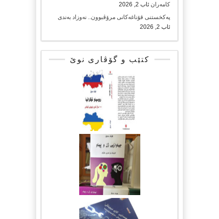
کامەران
ئاب 2, 2026
پەکخستنی قۆناغەکانی مرۆڤبوون.. نەوزاد بەندی
ئاب 2, 2026
کتێب و گۆڤاری نوێ