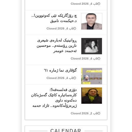
ئاب 4, 2026 Closed
چ رۆژگارێکە تێی کەوتووین!..
د.حیکمەت نامیق
ئاب 4, 2026 Closed
ڕوانینیک لەبارەى شیعرى
نارین ڕۆستەم.. موحسین
ئەحمەد عومەر
ئاب 4, 2026 Closed
گۆڤاری نما ژمارە ٦١
ئاب 4, 2026 Closed
دۆزی فەلسەفە5:
کارەساتبارە کاتێک گەمژەکان
دەکەونە داوی
ژیرەزۆڵەکانەوە.. ئازاد حەمە
ئاب 2, 2026 Closed
CALENDAR