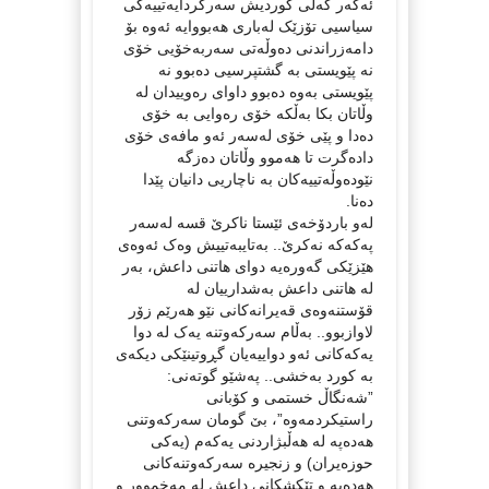
ئەگەر گەلی کوردیش سەرکردایەتییەکی
سیاسیی تۆزێک لەباری هەبووایە ئەوە بۆ
دامەزراندنی دەوڵەتی سەربەخۆیی خۆی
نە پێویستی بە گشتپرسیی دەبوو نە
پێویستی بەوە دەبوو داوای رەوییدان لە
وڵاتان بکا بەڵکە خۆی رەوایی بە خۆی
دەدا و پێی خۆی لەسەر ئەو مافەی خۆی
دادەگرت تا هەموو وڵاتان دەزگە
نێودەوڵەتییەکان بە ناچاریی دانیان پێدا
دەنا.
لەو باردۆخەی ئێستا ناکرێ قسە لەسەر
پەکەکە نەکرێ.. بەتایبەتییش وەک ئەوەی
هێزێکی گەورەیە دوای هاتنی داعش، بەر
لە هاتنی داعش بەشدارییان لە
قۆستنەوەی قەیرانەکانی نێو هەرێم زۆر
لاوازبوو.. بەڵام سەرکەوتنە یەک لە دوا
یەکەکانی ئەو دواییەیان گڕوتینێکی دیکەی
بە کورد بەخشی.. پەشێو گوتەنی:
”شەنگاڵ خستمی و کۆبانی
راستیکردمەوە”، بێ گومان سەرکەوتنی
هەدەپە لە هەڵبژاردنی یەکەم (یەکی
حوزەیران) و زنجیرە سەرکەوتنەکانی
هەدەپە و تێکشکانی داعش لە مەخموور و