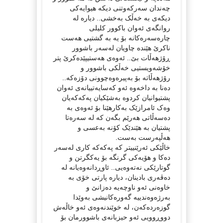
چەندان سەرکەوتنی دیکە هیوایەکی
دیکەی بە خەڵک بەخشی.. دیارە لە
روانگەی ئەوان باکوور کلیلی
چارەسەرەکانە بۆ یە بە گشتیی هەست
ناکرێ هێندە چاویان لەسەر باشوور
ڕۆژهەڵات بێ.. ئەوەی هەستیپێدەکرێ پتر
خۆشەویستیی خەڵکی باشوور و
رۆژهەڵاتە بۆ بەپیرەوەچوونی دۆزەکە..
دەنا بە داخەوە ئەو کەسایەتییانەی ئەوان
پشتیوانیان کردوە بەشێکیان پەکەکەیان
وەک ئامرازێک بەکارهێنا بۆ ئەوەی بە
دەسەڵاتی هەرێم بگەن کە لە سەرەتا
پشتیان بە هێندێک کۆنە بەعسی و
هەڵپەرست بەست.
خاڵێکی ئەرێنییتر کە پەکەکە کاری لەسەر
دەکا و هۆیەکی گرنگە بۆ یەکگرتن و
گوتارێکی نەتەوەیی.. ئاوڕدانەوەیانە لە
دەڤەری بادینان، دیارە پارتی خۆی بە
خاوەنی ئەو ناوچەیە دەزانێ و
بەرژەوەندییە گەورەکانیشی بەوێدا
گوزەردەکەن، لە خوێندنەوەی ئەو خاڵەش
دووڕوویی ئەو حیزبانەی باشوورمان بۆ