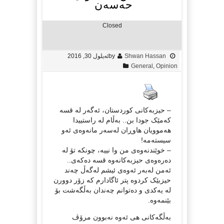
حەسەن
Closed
Shwan Hassan
by
ئه‌یلول 30, 2016
General
,
Opinion
– حیزبەکانی کوردستان، ئەگەر لە قسە
کەمێک جودا بن.. بەڵام لە راستییدا
هەموویان هاوڕان لەسەر مانەوەی ئەو
سیستەمە!
– خوێندنەوەی من وا نییە، چونکە تۆ لە
دەرەوەی حیزبەکانەوە قسە دەکەی..
ئەمن لەبەر ئەوەی ئیشم لەگەڵ چەند
حیزبێک کردوە پتر ئاگادارم کە زۆر دوورن
لە یەکدی و دەتوانم چەندان بەڵگەشت بۆ
بێنمەوە.
بەڵگەکانی هی ئەوە نەبوون مرۆڤ