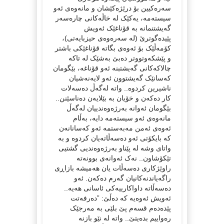
سەرەکیین بۆ درێژەکێشان و مانەوەی ئەو
سیستەمە، یەکێک لە خاڵەکانی چارەسەر
گەیشتنمانە بە قۆناغێک ئەویش
پێیدەگوترێ (لە سەرەوەی حیزبایەتی)،
کۆمەڵێک بۆ ئەوەی بگاتە قۆناغێکی باشتر
و پێشکەوتووتر دەبێ بەشێک لە تاکە
چالاکەکانی گەیشتبنە ئەو قۆناغە، بێگومان
کەسانێک گەیشتوون ئەو لایەنەشیان
ناشیرین کردوە.. واتە لەگەڵ دەسەلات
کار دەکەن و خۆیان بە بێلایەن دەناسێنن..
بێگومان ئەوانە بەرژەوەندییان لەگەڵ
مانەوەی ئەو سیستەمە دایە، بەڵام
ئەوەی ئەمن مەبەستمە ئەو کەسانانەن
کە بایکۆتی ئەو دەسەڵاتەیان کردوە و بە
واتای وشە لە پێناو بەرژەوەندیی گشتیی
تێکۆشاون.. نەک ئەوانەی بوونەتە
راوێژکاری دەسەڵات یان هەمیشە بازاڕی
راگەیاندنەکانیان گەرم دەکەن. ئەو
دەسەڵاتە داواکارییەکی ئاسانی هەیە..
ئەویش ئەوەیە کە دەڵێ: ”دەرفەتت
پێدەدەم قسەم پێ بلێی بە مەرجێک
رەواییم بدەیتێ.. واتە لە نێو بازنە