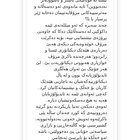
نەدەبووین؟ ئایە مانەوەی ئەو دەسەڵاتە و
مەترسییەکانی مرۆڤایەتییمان دەخاتە ژێر
پرسیار یا نا؟
چەند سەیرە کە ئەو میللەتەی ئێمە
داکۆکیی لە دەسەڵاتێک دەکا کە خاوەنی
پڕۆژەی نیشتمانیی نییە، بۆیە دەکرێت
مرۆڤ خوێندوەیەکی دیکەی هەبێ
دەربارەی هێندێک دیکتاتۆری ئێستا و
رابردوو؛ هەرچەندە ناکرێ مرۆڤ
خوازیاری هەبوونی دیکتاتۆریەت بێ.. لێ
هەر چۆنێک بێ ئەوان هەڵگری
ئایدیۆلۆژیایەک بوون و لە پاڵ
دیکتاتۆرییەکەشیان بە ناچاریی هێندێک
کاریان بۆ خەڵک و نیشتیمانەکانیان کرد..
کەچی ئەوانەی ئێمە نە ئایدیۆلۆژیایان
هەیە نە هیچ دەسکەوتیشیان دیارە..
ئەوەی دەیکەن تەنیا یاریکردنە بەو گرێیە
دەروونییەی کە کورد چەندان ساڵە پێی
ناکرێتەوە ئەویش خەونی بەدەوڵەتبوونە،
گشتپرسیی بۆتە گاڵتەجاڕیی و بازاڕی
سیاسەتی خۆیانی پێ دەجوولێنن، باشە
ئەو خەڵکە بۆ ناپرسێ ئەنجامی