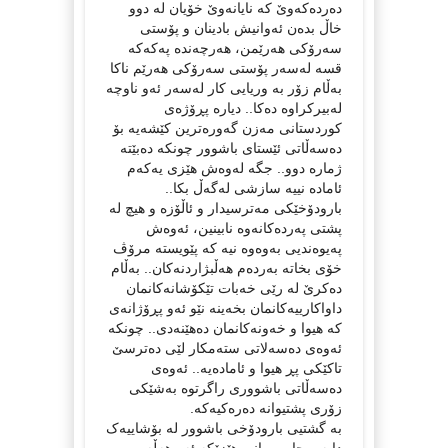
دەردەکەوێ کە نایانەوێ خۆیان لە دوو
خاڵ بدەن ئەوانیش بادینان و پۆستی
سەرۆکی هەرێمن، هەرچەندە پەکەکە
قسە لەسەر پۆستی سەرۆکی هەرێم ناکا
بەڵام زۆر بە وریایی کار لەسەر ئەو ناوچە
لەبیرکراوە دەکا.. دیارە پڕۆژەی
کوردستانی مەزن گەورەترین کێشەیە بۆ
دەسەڵاتی ئێستای باشوور چونکە دەبێتە
ژمارە دوو.. جگە لەوەش هێزی یەکەم
ئامادە نییە سازشی لەگەڵ بکا..
بارودۆخێکی مەترسیدار و ئاڵۆزە و هیچ لە
پشتی پەردەکانەوە نابینین، ئەوەش
پەیوەندیی بەوەوە نیە کە پێویستە مرۆڤ
خۆی بخاتە بەردەم هەڵبژاردنەکان.. بەڵام
دەکرێ لە رێی خەبات تێکۆشانەکانمان
داواکارییەکانمان بخەینە نێو ئەو پڕۆژانەی
کە هیوا و خەونەکانمان دەهێنەدی.. چونکە
ئەوەی دەسەلاتی ستەمکار لێی دەترسێ
تاکێکی پڕ هیوا و ئامادەیە.. ئەوەی
دەسەڵاتی باشووری راگرتوە بەشێکی
زۆری پشتیوانە دەرەکیەکە.
بە گشتیی بارودۆخی باشوور لە بۆشاییەک
دایە و چاوەڕوانی هێزێکە ئەو هەڵە