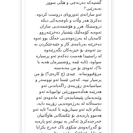
گشتیەکە دەرنەچی و هێڵی سوور
نەبەزێنی”!
ئەو سازانەی ئەوروپای دروست کردوە..
دەکرێ هەر وڵات و ناوچەیەکی دیکە
دروستبکا، هزر و هۆشمەندیی سازان
ئەوەیە کۆمەڵێک پێشنیار دەخرێنەڕوو..
کامەیان لە بەرژەوەندیی خەڵک بوو ئەوە
دەخرێتە بەرنامەی کار و جێبەجێکردن بە
بێ ئەوەی بۆ حیزبەکان بگەڕێنەوە.
لە راستییدا هەست دەکەم ئەو پرسیارە
سواوە، (ئایە ئێمە ڕۆشنبیرمان هەیە یا
نا؟)، ئەوەی بۆ من مەبەستە
مرۆڤبوونمانە.. چیدی (چ کارەی؟) بۆ من
پرسیار نییە، کەچی ئێستا ئەو نووسەر و
سیاسیانەی زۆرینەی راگەیاندنی ئەو
هەرێمە هەڵدەسووڕێنن توانیویانە ئەو
وێنەیەمان پێنیشانبدەن کە مانەوەی ئەو
دەسەڵاتە لە بەرژەوەندیی زۆرینە دایە،
بەڵام ئایە ئەو سیناریۆیە تا کەیە؟ ئایە ئەو
هەموو پارەیەی بۆ تێکشکانی هاوڵاتییان
خەرجدەکرێ ئەگەر بە نیوەی ئەو پارەیە
بۆ گەڕانەوەی شکۆی تاک خەرج بکرابا
ئێستا لە قۆناغێکی باشتر و ئاسوودەتر