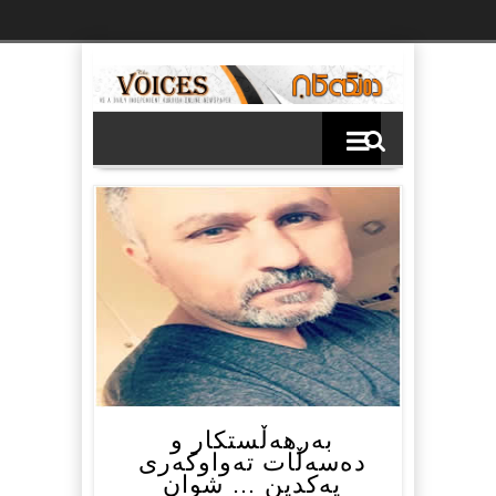
Ski
t
th
conten
بەرهەڵستکار و
دەسەڵات تەواوکەری
یەکدین … شوان