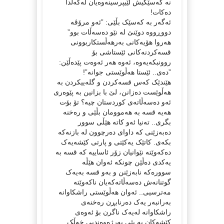
نە کەسێکیش لێیپرسینەوەیان لەگەڵدا
دەکات!
ئەگەر بە کەسێک بڵێی: ”ئەو مرۆڤە
دووڕووە دوێنێ لە نێو دەسەڵات بوو”
هەروا هۆیەکانی بەرهەڵستکاربوونی
قسەکردنەکانی ئێستاشی بۆ
روونبکەیەوە، ئەوە هەر ئەوەت پێدەڵێن:
”دەی.. ئێستا هەڵوێستی جوانە”!
هێندێک کەس قسەکردن و گلەییکردن بە
هەڵوێست دەزانن، لێ با بزانین بە پێوەری
ئەو دەسەڵاتەی کوردستان چیە؟ تۆ بۆت
هەیە قسە بە هەموومان بڵێی و رەخنە
بگری.. تەنیا ئەو کاتە هێڵی سوور
دەبەزێنی کە داوای دەرچوون لە بازنەکە
بکەی. کاتێک یەکێتی و پارتی کێشەیەک
دەکەوێتە نێوانیان زۆر ئاساییە کە قسە بە
یەکدی دەڵێن چونکە ئەوان هێڵە
سوورەکە نابەزێنن و بەو قسە بەیەک
گوتنانەش دەسەڵاتەکەیان ناکەوێتە
مەترسیی.. ئەوان هەڵوێستی راشکاوانە
بەرانبەر یەک دەرنابڕن رەخنەی
راشکاوانە لەیەک ناگرن بۆ ئەوەی
کێشەکان بە پێی بەرژەوەندیی خەڵک