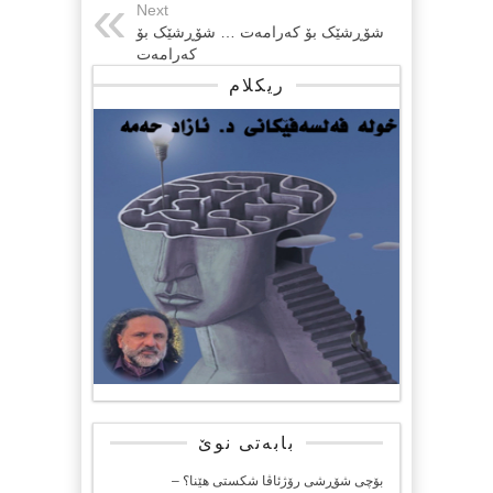
Next
شۆڕشێک بۆ کەرامەت … شۆڕشێک بۆ
کەرامەت
ریکلام
بابەتی نوێ
بۆچی شۆڕشی رۆژئاڤا شکستی هێنا؟ –