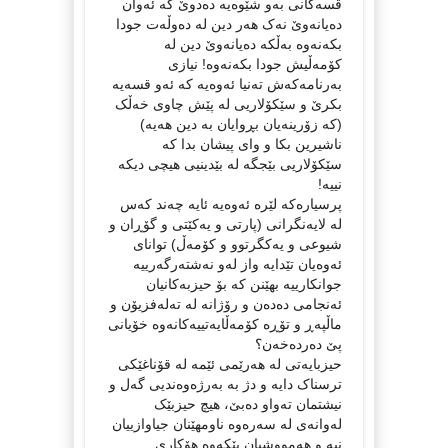
قسەکانی بەو شێوەیە دەدوێ کە ئەوان
دەیانەوێ نەک هەر دین لە دەوڵەت جودا
بکەنەوە بەڵکە دەیانەوێ دین لە
کۆمەڵیش جودا بکەنەوە! نیازی
بەرنامەکەش تەنیا ئەوەیە کە ئەو قسەیە
بکرێ و سێکۆلاریی لە پێش چاوی خەڵک
(کە زۆرینەیان بڕوایان بە دین هەیە)
ناشیرین بکا و وای پیشان بدا کە
سێکۆلاریی بێجگە لە بێدینیی هیچی دیکە
نییە!
پرسیارەکە لێرە ئەوەیە ئایە چەند کەس
لە لایەنگرانی (پارتی و یەکێتی و گۆڕان و
شیوعی و یەکگرتوو و کۆمەڵ) توانای
ئەوەیان تێدایە واز لەو نەشتەرگەرییە
جوانکارییە بهێنن کە بۆ حیزبەکانیان
ئەنجامی دەدەن و رۆژانە لە تەلەفزیۆن و
ماڵپەڕ و تۆڕە کۆمەڵایەتییەکانەوە خۆیانی
پێ دەردەخەن؟
حیزبایەتی لە هەرێمی ئێمە لە قۆناغێکی
ترسناک دایە و دژ بە بەرژەوەندیی گەل و
نیشتمان تەواو دەبێ، هیچ حیزبێک
لەوانەی لە سەرەوە ناومهێنان جیاوازییان
نیە و هەمووشیان پێکەوە هۆکاری