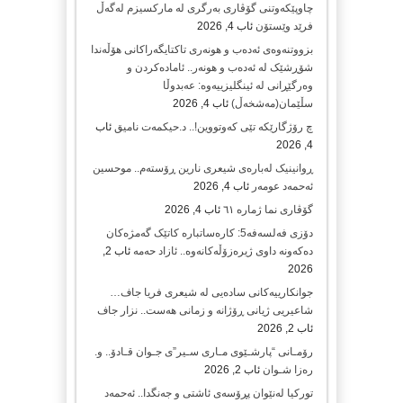
چاوپێکەوتنی گۆڤاری بەرگری لە مارکسیزم لەگەڵ
فرێد وێستۆن
ئاب 4, 2026
بزووتنەوەی ئەدەب و هونەری تاکتایگەراکانی هۆڵەندا
شۆڕشێک لە ئەدەب و هونەر.. ئامادەکردن و
وەرگێڕانی لە ئینگلیزییەوە: عەبدوڵا
سڵێمان(مەشخەڵ)
ئاب 4, 2026
چ رۆژگارێکە تێی کەوتووین!.. د.حیکمەت نامیق
ئاب
4, 2026
ڕوانینیک لەبارەى شیعرى نارین ڕۆستەم.. موحسین
ئەحمەد عومەر
ئاب 4, 2026
گۆڤاری نما ژمارە ٦١
ئاب 4, 2026
دۆزی فەلسەفە5: کارەساتبارە کاتێک گەمژەکان
دەکەونە داوی ژیرەزۆڵەکانەوە.. ئازاد حەمە
ئاب 2,
2026
جوانکارییەکانی سادەیی لە شیعری فریا جاف…
شاعیریی ژیانی ڕۆژانە و زمانی هەست.. نزار جاف
ئاب 2, 2026
رۆمـانی “پارشـێوی مـاری سـیر”ی جـوان قـادۆ.. و.
رەزا شـوان
ئاب 2, 2026
تورکیا لەنێوان پڕۆسەی ئاشتی و جەنگدا.. ئەحمەد