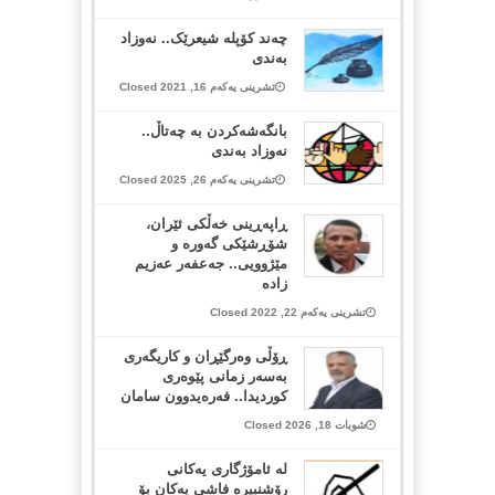
چەند کۆپلە شیعرێک.. نەوزاد
بەندی
تشرینی یەکەم 16, 2021 Closed
بانگەشەکردن بە چەتاڵ..
نەوزاد بەندی
تشرینی یەکەم 26, 2025 Closed
ڕاپەڕینی خەڵکی ئێران،
شۆڕشێکی گەورە و
مێژوویی.. جەعفەر عەزیم
زادە
تشرینی یەکەم 22, 2022 Closed
ڕۆڵی وەرگێڕان و کاریگەری
بەسەر زمانی پێوەری
کوردیدا.. فەرەیدوون سامان
شوبات 18, 2026 Closed
لە ئامۆژگاری یەکانی
رۆشنبیرە فاشی یەکان بۆ