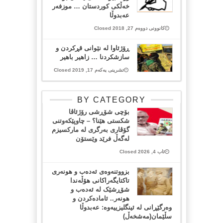
خەڵکی کوردستان … موزفەر
عەبدوڵا
کانوونی دووەم 27, 2018 Closed
ڕۆژئاوا لە نێوانی قڕکردن و
سازشکردنا … زاهیر باهیر
تشرینی یەکەم 17, 2019 Closed
BY CATEGORY
بۆچی شۆڕشی رۆژئاڤا
شکستی هێنا؟ – چاوپێکەوتنی
گۆڤاری بەرگری لە مارکسیزم
لەگەڵ فرێد وێستۆن
ئاب 4, 2026 Closed
بزووتنەوەی ئەدەب و هونەری
تاکتایگەراکانی هۆڵەندا
شۆڕشێک لە ئەدەب و
هونەر.. ئامادەکردن و
وەرگێڕانی لە ئینگلیزییەوە: عەبدوڵا
سڵێمان(مەشخەڵ)