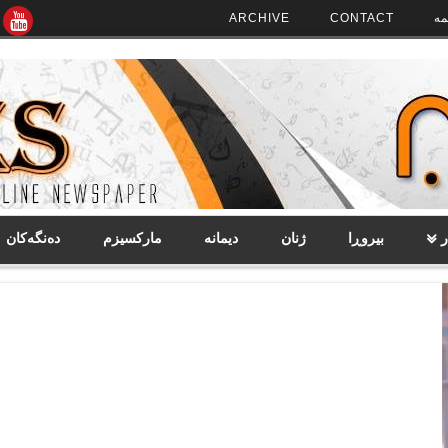
مە
CONTACT
ARCHIVE
ر
بیروڕا
ژنان
دیمانە
مارکسیزم
دەنگەکان