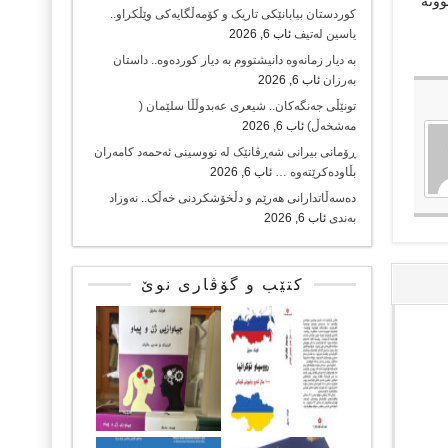
وونە
کوردستان بیابانێکی تاریک و کۆمەڵگایەکی وێڵکراو..
یاسین لەتیف
ئاب 6, 2026
بە دیار زمانەوە دانیشتووم بە دیار کوردەوە.. داستان
بەرزان
ئاب 6, 2026
تونێڵی جەنگەکان.. شیعری عەبدوڵڵا سلێمان (
مەشخەڵ)
ئاب 6, 2026
ڕۆمانی بیرانی شەڕڤانێک لە نووسینی ئەحمەد کامەران
بڵاودەکرێتەوە …
ئاب 6, 2026
دەسەڵاتدارانی هەرێم و دڵخۆشکردنی خەڵک.. نەوزاد
بەندی
ئاب 6, 2026
کتێب و گۆڤاری نوێ