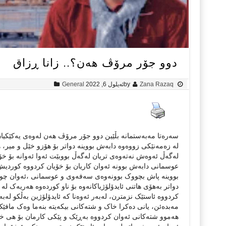
دوو جۆر مرۆڤ هەن؟.. زانا ڕزاق
Zana Razaq
by
ئه‌یلول 6, 2022
General
سەرەتا مەبەستمانە بڵێین دوو جۆر مرۆڤ هەن لەوەی یەکێکیان 
لە زەمەنێکی زووەوە دابەش بووینە دواتر بۆ هۆزو خێل و میر، ه
لەگەڵ ئەوەش نەتەوەی تریان لەگەڵ بووبێت ئەوا ئەوانە بۆ خۆ
عوسمانی دابەش بوونە ئەوان کاریان بۆ خۆیان کردووە کوردیش
بووینە پاش بچووک بوونەوەی سەفەوی و عوسمانی ،ئەوان چونکە 
دواتر بەهۆی هاتنی ئایدۆلۆژیاکانەوە بۆ ناو کوردەوە هەریەک لە ئ
کردووە ئاستێک نزمترن، لەبەر ئەوەنا کە ئایدۆلۆژین بەڵکو لەبە
مەبدەئن، یانی دەکرا خاک و شتەکانی بیکەیتە بنەما وەک مافێک
هەموو شتەکانی ئەوان کردووە بەڕێک و پێکی کارمان بۆ هی خۆ