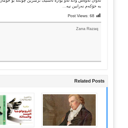
ئەوان ئەوەش واتە لەو بوارە ئاستێک نزمترین چونکە بۆ خۆمان ک
بە خۆکەم نەزانین نیە…
Post Views:
68
Zana Razaq
Related Posts