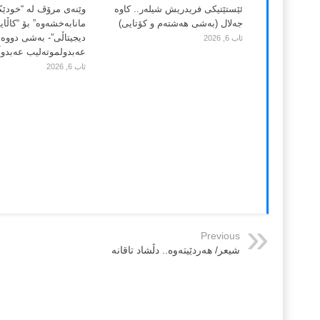
ئێستێتیکی فریدریش شیلەر.. کاوە
وێنەی مرۆڤ لە “خودێ
جەلال (بەشی هەشتەم و کۆتایی)
مانابەخشەوە” بۆ “کاڵا
دیجیتاڵی”- بەشی دووەم
ئاب 6, 2026
عەبدولموتەلیب عەبدوڵڵ
ئاب 6, 2026
Previous
شیعر/ هەردێیتەوە.. دڵشاد تاقانە