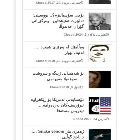
تشرینی دووەم 24, 2017 Closed
بۆچی سۆسیالیزم؟.. نووسینی:
ئەلبێرت ئەنیشتاین.. وەرگێڕانی:
گۆران عەبدوڵڵا
تشرینی یەکەم 2, 2024 Closed
وه‌ڵامێك له‌ په‌رێزی شیعردا …
له‌تیف بێوار
تشرینی دووەم 19, 2019 Closed
بۆ شەهیدانی ژینگە و سروشت
…. سوهەیلا مەیهەمی
ئیلول 3, 2018 Closed
دۆستایەتی ئەمریکا بۆ رێکخراوە
تیرۆرستیەکان بەردەوامە…
ئیدریس مستەفا
مارس 24, 2022 Closed
ژەھری مار Snake venom ….
د.ناجح گوڵپی