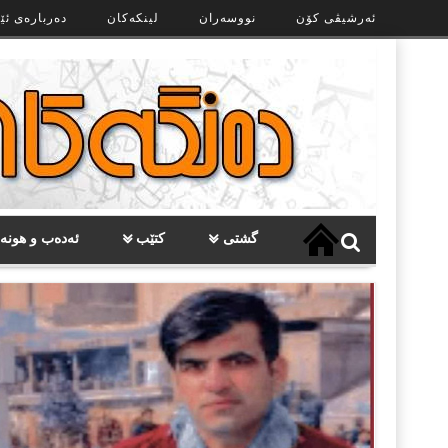
Ski
ئەرشیڤی کۆن
نووسەران
لینکەکان
دەربارەی ئێ
t
th
conten
گشتی
کتێب
ئەدەب و هونە