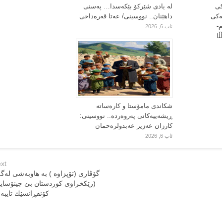
کی
لە یادی شێرکۆ بێکەسدا… پەسنی
یەکی
داهێنان.. نووسینی/ عەتا قەرەداخی
-..
ئاب 6, 2026
ا
شکاندی مامۆستا و کارەساتە
ڕیشەییەکانی پەروەردە.. نووسینی:
کارزان عەزیز عەبدولرەحمان
ئاب 6, 2026
xt
گۆڤاری (تۆپزاوە ) به‌ هاوبه‌شی له‌گه
(رێكخراوی كوردستان بێ‌ جینۆساید
كۆنفڕانسێك تایبه‌