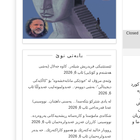
Closed
بابەتی نوێ
ئێستێتیکی فریدریش شیلەر.. کاوە جەلال (بەشی
هەشتەم و کۆتایی)
ئاب 6, 2026
وێنەی مرۆڤ لە “خودێکی مانابەخشەوە” بۆ “کاڵایەکی
کورد
دیجیتاڵی”- بەشی دووەم-.. عەبدولموتەلیب عەبدوڵڵا
ئاب
ە
6, 2026
لە یادی شێرکۆ بێکەسدا… پەسنی داهێنان.. نووسینی/
ش
عەتا قەرەداخی
ئاب 6, 2026
ن
ریان
شکاندی مامۆستا و کارەساتە ڕیشەییەکانی پەروەردە..
ما و
نووسینی: کارزان عەزیز عەبدولرەحمان
ئاب 6, 2026
ڕووبار خالید ئەكتەرێك بۆ هەموو كاراكتەرێك.. حه یدەر
عەبدولرەحمان
ئاب 6, 2026