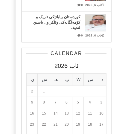
ئاب 6, 2026
0
کوردستان بیابانێکی تاریک و
کۆمەڵگایەکی وێڵکراو.. یاسین
لەتیف
ئاب 6, 2026
0
CALENDAR
ئاب 2026
د
س
W
پ
هـ
ش
ی
2
1
9
8
7
6
5
4
3
16
15
14
13
12
11
10
23
22
21
20
19
18
17