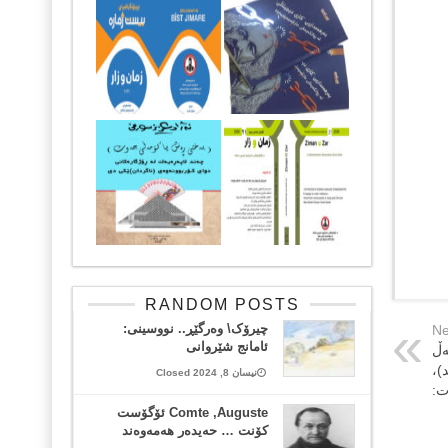
RANDOM POSTS
چیرۆک\ وەرگێڕ.. نووسینی:‌
Ne
ئامانج شێروانی
‌ڵ
)،
نیسان 8, 2024 Closed
ت:
Comte ,Auguste ئۆگۆست
کۆنت … حەیدەر هەمەوەند