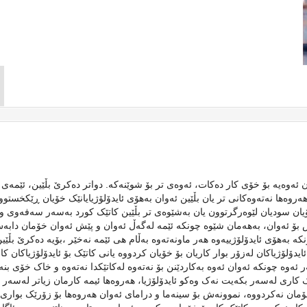
ئەوەیە بۆ خۆی کار دەکات، ئەوەی تر بۆ شوێنەکە. دواتر دەکرێ بڵێین، ئێمەی 
ەروەها نەتەوەکانی تر یان بڵێین ئەوان بەهۆی ئایدۆلۆژیایانێک خۆیان ڕێکخستوو
یان سودیان لێوەرگرتوون یان بەشێوەی تر بڵێین کاتێک کورد بەسەر سەفەوی و
 بۆ ئەوان، بەهەمان شێوە چونکە ئێمە لەگەڵ ئەوان و پێش ئەوان خۆمان دابە
بەهۆی ئایدۆلۆژییەوە هەر ماونەتەوە بەڵام هی ئێمە نەخێر ،بۆیە دەکرێ بڵێی
ایدۆلۆژیاکان لەزۆر بوار کاریان بۆ خۆیان کردووە یانی کاتێک بۆ ئایدۆلۆژیاکان کا
ر ئەوە چونکە ئەوان ئەوە بەکاردێنن بۆ نەتەوە لەکاتێکدا نەتەوە و خاک خۆی بنە
 کاری لەسەر بکەیت نەک وەکو ئایدۆلۆژیا، هەروەها ئیمە کارمان زیاتر لەسەر
مان نەکردووە، نموونەش بۆ سینەما و درامای ئەوان هەروەها بۆ زۆرێک بواری