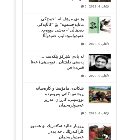
ئاب 6, 2026
0
وێنەی مرۆڤ لە “خودێکی
مانابەخشەوە” بۆ “کاڵایەکی
دیجیتاڵی”- بەشی دووەم-..
عەبدولموتەلیب عەبدوڵڵا
ئاب 6, 2026
0
لە یادی شێرکۆ بێکەسدا…
پەسنی داهێنان.. نووسینی/ عەتا
قەرەداخی
ئاب 6, 2026
0
شکاندی مامۆستا و کارەساتە
ڕیشەییەکانی پەروەردە..
نووسینی: کارزان عەزیز
عەبدولرەحمان
ئاب 6, 2026
0
ڕووبار خالید ئەكتەرێك بۆ هەموو
كاراكتەرێك.. حه یدەر
عەبدولرەحمان