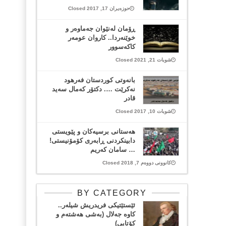
حوزەیران 17, 2017 Closed
ڕۆمان لەنێوان جەماوەر و
خوێنەردا.. کاروان عومەر
کاکەسوور
شوبات 21, 2021 Closed
بانەوتی کوردستان فەرهود
نەکرێت …. دکتۆر کەمال سەید
قادر
شوبات 10, 2017 Closed
هەستانی برسیەکان و پێویستی
دابینکردنی ڕابەری کۆمۆنیستی!
… سامان کەریم
کانوونی دووەم 7, 2018 Closed
BY CATEGORY
ئێستێتیکی فریدریش شیلەر..
کاوە جەلال (بەشی هەشتەم و
کۆتایی)