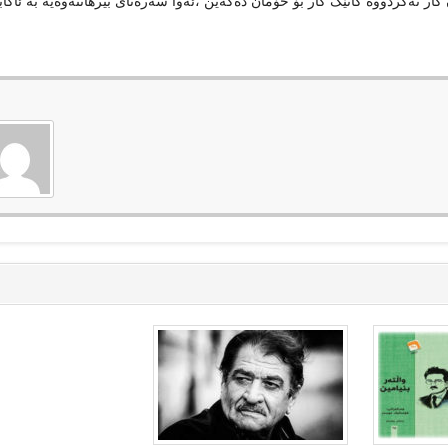
ار نەکردووە کاتێک کار بۆ خۆمان دەکەین ،ئەوا سەرەتای بیرهاتنەوەیە بە ئاگاب