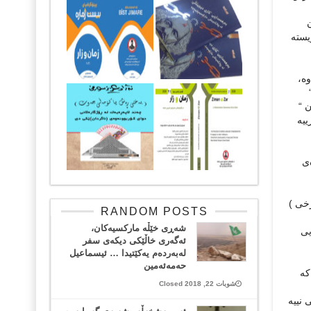
يستە
ە،
 “
ييە
ەی
رخی )
RANDOM POSTS
شه‌ڕی خێڵه‌ ماركسیه‌كان،
یی
ئه‌گه‌ری خاڵێكی دیكه‌ی سفر‌
له‌به‌رده‌م یه‌كێتیدا … ئیسماعیل
حه‌مه‌ئه‌مین
کە
شوبات 22, 2018 Closed
 نييە