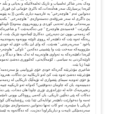
وەک بەدر شاکر ئەلسياب و نازيک ئەلمەلائيکە و بەياتی و بڵن
لێرەدا پرسيارێک سەر هەڵدەدات،کە ناکرێ خۆمانی لێ قورتار
دەتوانين ئەم “ هاوچەرخي” يە عارەبييە دياری بکەين.{{ بە پێو
پێ داگری لە سەر شرۆڤەی دەستەواژەی “ هاوچەرخی “ بکەينەوە
بيرمەندانی بواری ئەدەبی کوردی و رووبەرووی ببنەوە}} تاوەکو
بگوترێت “ قەسيدەی هاوچەرخ “ چی دەگەيەنێت ؟ و شاعيرەکە ه
کە زەمەنی بوون تێ دەپەڕێنن. دەکارێ لێمانەوە نێزيک بێت، 
ڕەنگە ئەوە بێت کە داهێنەر لە ڕووی ئاوێتە بوونەوە پەيوەند
ياخود “ سەرپەرشتی “ هەبێت، کە وای لێ بکات خۆی لە خودی ئێستا
مێژووييەکە سەخت بێت وا پێشبينی دەکەين “ ناوکی “ هاوچەر
لێرەدا داهێنەرەکە بە تەواوی هاوتەريبە لە تەک بەها و ديدگا و
ئاوێتەکردنی بە سياسی ، کۆمەڵايەتی، کەلتووری.دەشێ تەمومژی
تێيدا ژيا بێت.
شاعيری مۆدێرنێتە گەرەکە خودی خۆی تێڕوانينی بۆ سەردەمەکە
هۆدێرنێتە دەشێ ئەوە بێت کێ لەو تاريکاييە تێ دەگات، هەروەک 
بۆ خۆی ئەوەيە سيمای پێشوازی لە تۆپەڵێک تاريکایی لە زەمەن
دەبينينەوە، يان کە چاومان دەنوقێنين؟ کەواتە ئەو تاريکييە چي
زنجيرەيەک خانە لە دۆراندۆری تۆڕی چاودا هان دەدات، پێی دەگ
دەکات کە پێی دەڵێين تاريکی، يان کەمی ڕووناکی بوونی نامێنێ
ئەمە وا دەخوازێت داهێنەر توانايەکی تێدا بێت ڕۆشناييەکان ک
تاريکی يا سێبەرە، ئەو کات تەنها دەتوانين دەستەواژەی مۆدێرن
سەردەمێکی تايبەت و دياريکراودا دەژیت، کە دەگاتەوە بە ئێستا 