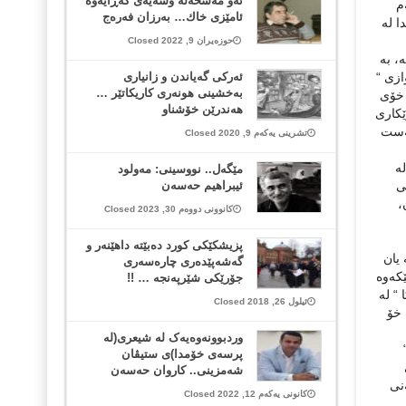
ئەو مەشخەڵە وشەیەی گەڕایەوە
م
ئامێزی خاك… به‌رزان فه‌ره‌ج
ا لە
حوزەیران 9, 2022 Closed
، بە
ازی “
ئه‌ركی گه‌یاندن و زانیاری
به‌خشینی هونه‌ری كاریكاتێر …
 خۆی
هه‌ندرێن خۆشناو
ێکاری
بەست
تشرینی یەکەم 9, 2020 Closed
ە
مێگەل.. نووسینی: مەولود
ی
ئیبراهیم حەسەن
ەخەن،
کانوونی دووەم 30, 2023 Closed
پزیشكێكى كورد ده‌بێته‌ داهێنه‌ر و
يان
گه‌شه‌پێده‌رى چاره‌سه‌رى
ێکەوە
جۆرێكى شێرپه‌نجه‌ … !!
 “ لە
ئیلول 26, 2018 Closed
 خۆ
وردبوونەوەیەک لە شیعری(لە
پرسەی خۆمدا)ی ستیڤان
شەمزینی.. کاروان حەسەن
نی
کانونی یەکەم 12, 2022 Closed