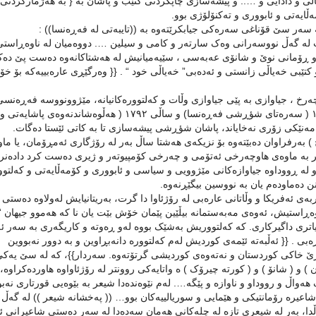
لی و دادایی و ….. و پيشەسازی چاپکردنی کتێب و پاشان بە { بە هەژمارکردنی 
يەتی و ئابووری و تەکنۆلۆژی بوو.
سەر سێ قۆناغی سەرەکی جيابکرێتەوە بە ((تايبەتی لە فەڕەنسا)) :
لە گەڵ نووسەرانی وەک سارتەر و کامی و سيلين …. دووەميان لە ناوەڕاستی
و ڕۆمانی نوێ و شانۆی عەبەسی ، سێيەميانيش لە هەشتاکانەوە دەست پێ دەک
کتێبی خەياڵی زانستی و ئەدەبی” خەياڵی خود “ . {{ وەرگێڕی عارەبييەکە بۆ خ
خ ، جياوازی بە پێی جياوازی وڵات و کەلتوورەکانيانە، مێژوونووسە فەڕەنسی
ئاوروپاييەکان جگە لە ئينگليزەکان، دەيگەڕێننەوە بۆ ساڵی ١٧٨٩ ( سەرەتای شؤڕشی فەڕەنسا) و ساڵی ١٧٩٢ ( هەڵوەشاندنەوەی پاشايەتی و
 بەرفراوان دەبێتەوە بۆ نزيکەی هەشتا ساڵ بەر لە رۆژگاری ئەمڕۆمان، يا ماو
لە ڕووداوە جياوازەکانی مێژوویی و سياسی و ئابووری و کۆمەڵايەتی و کەلتوو
انن دەماودەم يان بە نووسين بيگێڕنەوە.
ئەفريکا و وڵاتانی عارەبی لە رۆژئاوا دا گرت، بەريتانيايش لەولاوە دەستی 
وەڕاستيش، ئەوەی مەبەستمانە بيڵێين پێمان خۆش بێت يان نا کە هەموو جيهان “
 زياتری داگيرکاری. کە کەلتووريش بەشێک بووە لەو ڕەوتە و کاريگەری بە سەر 
بی . {{ ئەڵبەتە ئێمەی کورديش لەم کەلتوورە دانەبڕاوين و بە دوور نەبووين
کرێ خاکی کوردستان و نەتەوەی کورديشی گرتۆتەوە. سەردار}}، کە لە سێ يەک
( شانۆ ) و ( کورتە چيرۆک ) ە واتايەکی روونتر لە رۆژئاواوە هاوردەکراوە،
واڵ و رووداو و ناوازە و پێگە…. لەم نێوەندەدا شيعر بە بێوەیی قورتاری نەبو
شاعيرە رۆمانتيکی و هێمایی و سوريالیيەکان بوو… (( پەخشانە شيعر )) لە گەڵ
ا، بەر لە شيعری تازە لە چلەکانی هەمان سەدەدا لە سەر دەستی شاعيرانی ئ