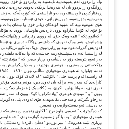
واتا ڕابردوو، ئەم پەيوەندييە تايبەتييە بە ڕابردوو بۆ خۆی روو
ڕوانگەوە ڕابردوو يان لە بنەڕەتدا نزيکە، بەوەی بنەڕەت ناکەو
ڕەفتارکردن ناوەستێتەوە، بەو ئاراستەی کە کۆرپەڵەکە لە ژيندا
بنەڕەتييە بدۆزيتەوە، دووريش لێی، خودی ئێستايە، مێژوونووسان
هۆی ئەوەوە نييە کە شێوە کۆنەکان زياتر خۆی وا نيشان بدات و
بۆ خۆی لە کۆندا شاراوە بووە، تازەيش هاوشانی بووە، بە هۆک
“ کەلتوورێکە “ ئێمە وەک خۆی لە ڕووی ڕێزمانی و پێکهاتتەکە
پێشهاتيش، هەر وەک ئەوەی کە داهێنەر ڕێگاکە دەبڕی بۆ ئێستا
لەوەيش گەڕاندنەوە نييە بۆ ڕابردووی نزيک بەڵکوو نزيکايەتی بۆ
لە ڕاستيدا ئەم دەستپێشخەرييە چەشەيەکە وا دەکات داهێنەر مۆ
بەر ئەوە پێويستە زۆر بە دڵنياييەوە بڕيار بدەين کە “ مۆدێرنێت
ئەمە جياوازە لە هونەری نوێخوازی ساڵانی نێوان ١٨٦٠ – ١٩٤٥ .
لە راستيدا ئەم پرسە جێی “ ناکۆکييە “ لە لايەک کۆک بوون لە 
کارانەی کە سەر بەم بزاڤە يان ئەوی دين، هونەرمەندی مۆدێرن
ئەوی دی، بە واتا پۆلين ناکرێ، بە ( کلاسيک ) هەژمار دەکرێت، يا
بوون “ و “ ميتۆدی هونەری “پيادەکراو يا کۆک بوون لە سەر ئەم ح
بەرچاو بگيرێت و سەختی بکاتەوە.بە هۆی ئەوەی پێی دەگوترێت،
بە دەستی ئەو دەستەواژەيەوە نەدەين.
کە دەگوترێت “ ئەدەبی هاوچەرخ “ لکاوی زنجيرە زەمەنييەکە نيي
هونەری نوێخوازي “ يە، يا گوازتنەوەيە گوازتنەوەی “ چەندايە
بڕياری ئێمە هەروەک “ بيير بورديو “ دەڵێ : لێرەدا زەمەنێکی 
مێژوویی “ سياسی “ يان “ فەرمی “ ، بەم جۆرە پێناسەی مۆدێ