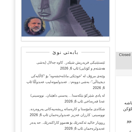
بابەتی نوێ
Closed
ئێستێتیکی فریدریش شیلەر.. کاوە جەلال (بەشی
هەشتەم و کۆتایی)
ئاب 6, 2026
وێنەی مرۆڤ لە “خودێکی مانابەخشەوە” بۆ “کاڵایەکی
دیجیتاڵی”- بەشی دووەم-.. عەبدولموتەلیب عەبدوڵڵا
ئاب
6, 2026
لە یادی شێرکۆ بێکەسدا… پەسنی داهێنان.. نووسینی/
عەتا قەرەداخی
ئاب 6, 2026
تاشە
کۆکن
شکاندی مامۆستا و کارەساتە ڕیشەییەکانی پەروەردە..
نووسینی: کارزان عەزیز عەبدولرەحمان
ئاب 6, 2026
وو
ڕووبار خالید ئەكتەرێك بۆ هەموو كاراكتەرێك.. حه یدەر
عەبدولرەحمان
ئاب 6, 2026