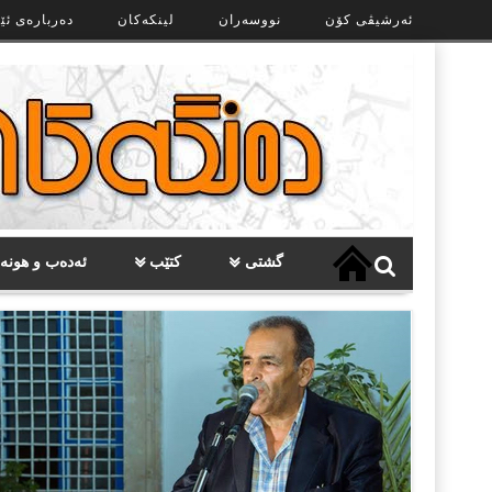
Ski
ئەرشیڤی کۆن
نووسەران
لینکەکان
دەربارەی ئێ
t
th
conten
گشتی
کتێب
ئەدەب و هونە