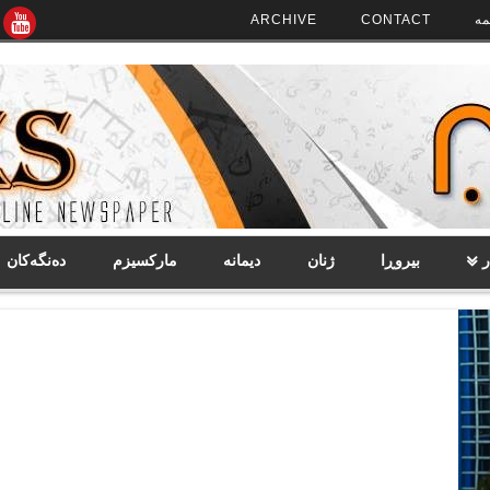
مە
CONTACT
ARCHIVE
ر
بیروڕا
ژنان
دیمانە
مارکسیزم
دەنگەکان