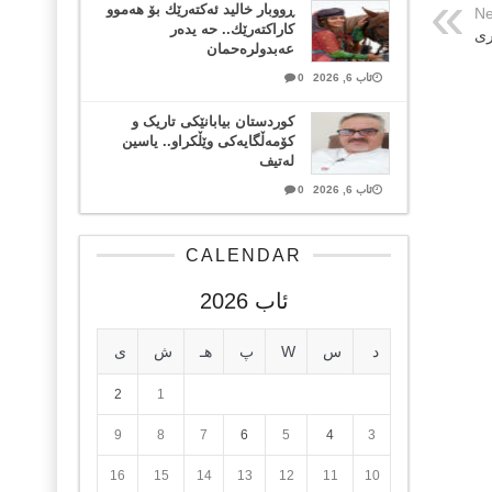
ڕووبار خالید ئەكتەرێك بۆ هەموو
Ne
كاراكتەرێك.. حه یدەر
ری
عەبدولرەحمان
ئاب 6, 2026
0
کوردستان بیابانێکی تاریک و
کۆمەڵگایەکی وێڵکراو.. یاسین
لەتیف
ئاب 6, 2026
0
CALENDAR
ئاب 2026
د
س
W
پ
هـ
ش
ی
2
1
9
8
7
6
5
4
3
16
15
14
13
12
11
10