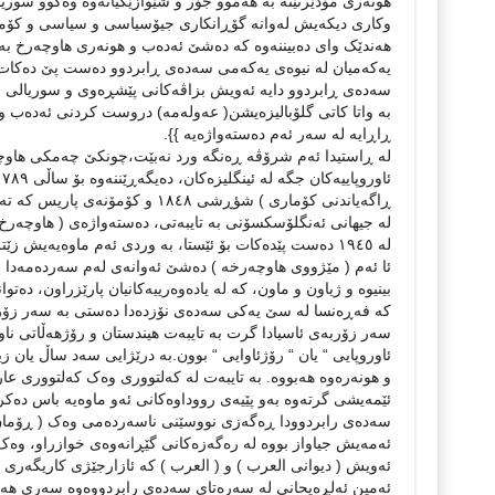
هونەری مۆدێرنێتە بە هەموو جۆر و شێوازێکيانەوە وەکوو سوريا
وکاری ديکەيش لەوانە گۆڕانکاری جيۆسياسی و سياسی و کۆمەڵا
هەندێک وای دەبيننەوە کە دەشێ ئەدەب و هونەری هاوچەرخ بە 
يەکەميان لە نيوەی يەکەمی سەدەی ڕابردوو دەست پێ دەکات 
سەدەی ڕابردوو دايە ئەويش بزاڤەکانی پێشڕەوی و سوريالی 
بە واتا کاتی گلۆباليزەيشن( عەولەمە) دروست کردنی ئەدەب و 
ڕاڕايە لە سەر ئەم دەستەواژەيە }}.
لە ڕاستيدا ئەم شرۆڤە ڕەنگە ورد نەبێت،چونکێ چەمکی هاوچەر
ڕاگەياندنی کۆماری ) شؤڕشی ١٨٤٨ و کۆمۆنەی پاريس کە تەمەنێکی زۆری نەخاياند، پاشان شؤڕشی پيشەسازی تا بە کاتی ئێستا دەگات.
لە جيهانی ئەنگلۆسکسۆنی بە تايبەتی، دەستەواژەی ( هاوچەرخ )
لە ١٩٤٥ دەست پێدەکات بۆ ئێستا، بە وردی ئەم ماوەيەيش زێتر بە ماوەی هاوچەرخی ئەتۆمی و چەرخی کۆمپيوتەر و ژيری دەست کرد دادەنرێت.
ئا ئەم ( مێژووی هاوچەرخە ) دەشێ ئەوانەی لەم سەردەمەدا و 
بينيوە و ژياون و ماون، کە لە يادەوەرييەکانيان پارێزراون، دەتو
کە فەڕەنسا لە سێ يەکی سەدەی نۆزدەدا دەستی بە سەر زۆربەی 
سەر زۆربەی ئاسيادا گرت بە تايبەت هيندستان و رۆژهەڵاتی نا
ئاوروپایی “ يان “ رۆژئاوایی “ بوون.بە درێژایی سەد ساڵ يان
و هونەرەوە هەبووە. بە تايبەت لە کەلتووری وەک کەلتووری عارە
ئێمەيشی گرتەوە بەو پێيەی رووداوەکانی ئەو ماوەيە باس دە
سەدەی رابردوودا ڕەگەزی نووسێنی ناسەردەمی وەک ( ڕۆمان ) و 
ئەمەيش جياواز بووە لە رەگەزەکانی گێڕانەوەی خوازراو، وەک هە
ئەويش ( ديوانی العرب ) و ( العرب ) کە ئازارجێژی کاريگەری 
ئەمين ئەلڕەيحانی لە سەرەتای سەدەی رابردووەوە سەری هەڵد