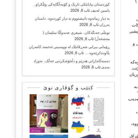
}
کوردستان بیابانێکی تاریک و کۆمەڵگایەکی وێڵکراو..
یاسین لەتیف
ئاب 6, 2026
بە دیار زمانەوە دانیشتووم بە دیار کوردەوە.. داستان
ات
بەرزان
ئاب 6, 2026
ۆيشی
تونێڵی جەنگەکان.. شیعری عەبدوڵڵا سلێمان (
مەشخەڵ)
ئاب 6, 2026
 و
ڕۆمانی بیرانی شەڕڤانێک لە نووسینی ئەحمەد کامەران
بڵاودەکرێتەوە …
ئاب 6, 2026
دەسەڵاتدارانی هەرێم و دڵخۆشکردنی خەڵک.. نەوزاد
ەکە
بەندی
ئاب 6, 2026
ریان
بە
کتێب و گۆڤاری نوێ
ئەدەب
ی
وە،
ێراق