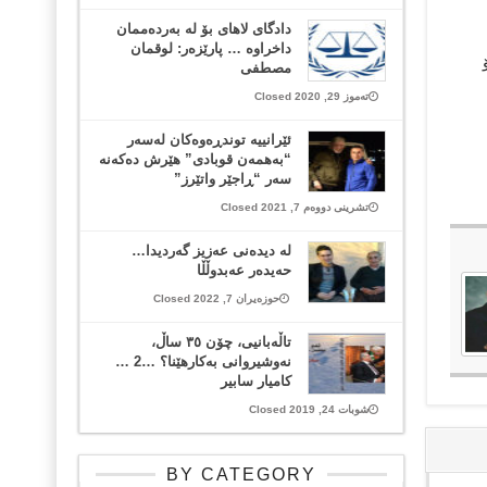
دادگای لاهای بۆ لە بەردەممان
داخراوە … پارێزەر: لوقمان
مصطفی
تەموز 29, 2020 Closed
ئێرانییە توندڕەوەکان لەسەر
“بەهمەن قوبادی” هێرش دەکەنە
سەر “ڕاجێر واتێرز”
تشرینی دووەم 7, 2021 Closed
لە دیدەنی عەزیز گەردیدا…
حەیدەر عەبدوڵڵا
حوزەیران 7, 2022 Closed
تاڵەبانیی، چۆن ٣٥ ساڵ،
نەوشیروانی بەکارهێنا؟ …2 …
کامیار سابیر
شوبات 24, 2019 Closed
BY CATEGORY