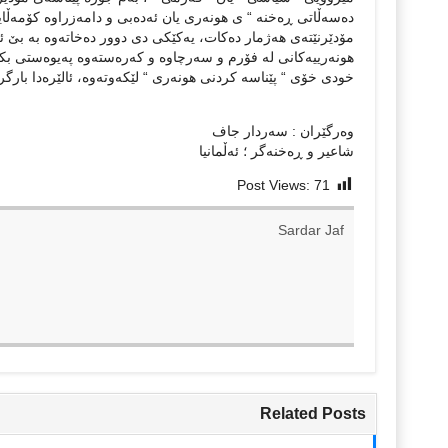
دەسەڵاتی ڕەخنە “ ی هونەری يان ئەدەبی و دامەزراوە کۆمەڵايەت
مۆدێرنێتەی هەژمار دەکات، يەکێکی دی دوور دەخاتەوە بە بێ ئ
هونەرييەکانی لە فۆرم و سەرچاوە و کەرەستەوە پەيوەستی بکات
خودی خۆی “ پێناسە کردنی هونەری “ لێکەوتەوە، ئالێرەدا بارگ
وەرگێران : سەردار جاف
شاعير و ڕەخنەگر ؛ ئەڵمانيا
Post Views:
71
Sardar Jaf
Related Posts