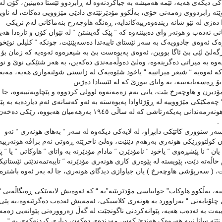
يەکی ديکەی هەيە، ئێمە هەميشە بە جياکردنەوە لە ڕابردوو ئێستا دەبينين، کۆن لە
ێتە رابردووی زەمەنی خۆی، بەڵکوو مۆدێرنێتەی دادێی مێژوویی دەکات، لە ناويد
 دەژی لە نێو شانە زيندەوەرييەکاندايە، ڕەنگە هاوچەرخ بنەماکانی لەم نزيکی
ی ئەدەب و هونەر وای دەبيننەوە کە “ پێک گەيشتن “ لە نێوان کۆن و تازەدا هەيە
ەک ئەوەی جادوويەک بە سەر ئێستای تايبەتدا دەسەپێنێت، چونکە “ کليلی نوێخو
ارگەلێ لێی بێ ئاگا بووين، ئەوەی پەيوەست بێ بە شيعرەوە ئەوەيە کە زمان بۆ
يەوە بە ميراتی دەگرينەوە، وەلێ دەوڵەمەندی دەکەين، بە هەر شتێکی نوێ و نو
کە ئەوەيە “ شيعر ميراتييە “ ياخود شێوەيەک لە زانستی شوێنەواری هەيە، مە
 ڕەسەنايەتييە، بە واتای ببورێ کە لە ئێستادا دەژين .
دیرن و ‌هاوچەرخ بێت، يانی بەم زەمەنەوە لوولی کردووە و پێچاويەتييەوە، جا ل
ە “ چەمکێکی مێژووييە لە ڕۆژئاوادا پەيوەستە بە ئەو کەسانەی ئەم دياردەيە بە پێ
رێکخستنی زەمەنیی بە هونەری مۆدێرنە و بە دياريکراويش بە هونەرمەندانی پەيکەرتاشی کە لە ساڵی ١٩٤٥ بەرهەميان هەبووە، رێکی د
سەر سنووری کاتێکی دابڕاو، لە لايەکی ديکەوە لە سەر “ بەهای هونەری “ ئەو
 کولتوورێکی هونەری بەرهەم دێنێت، وەلێ ناخزێتە ڕەوتی ئەم بزاڤە هونەرييە 
ن “ نا پێشڕەوی “ ياخود “ نامۆدێرن “ مادام مۆدێرنە بە واتای “ هاوکاتی “ يا “ پ
اڵەتە دێت، پێويستە لە پێوەری کاری هونەری مۆدێرنە “ تايبەتمەندێتی ئێستاتيکا
 ( سەرپۆشی هاوچەرخ ) يان جياوازی ديدگای هونەری، جا لە بەر ئەوە باشترە
ە، بەڵکوو هاوکات” جوانناسی مۆدێرنێتە”يە “ کە ئەوەيش لايەنێکی ڕەنگاڵەیی “
تی چلۆنايەتی “ بەراوورد بە هونەری کلاسيکی، ئەمەيش ئەدەب دەگرێتەوە،بە پێی
تايبەت بە ئەدەب هەيە، پێوانەکردنی ناگونجێت لە گەڵ زەروورەتی پێوانەیی زەمە
رنێتە سانا نييە هەروەک هەندێ کەس مەزندەی دەکەن، دياري کردنەکەی بە “