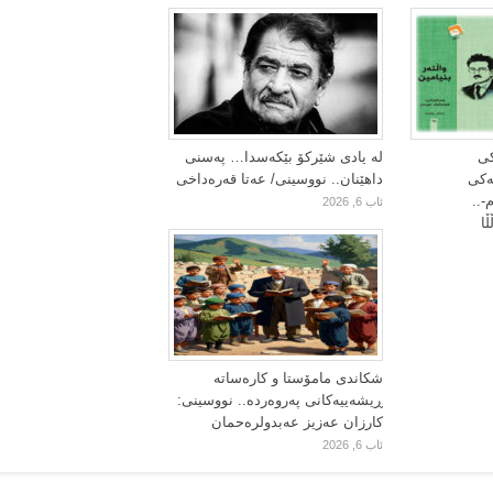
کی
لە یادی شێرکۆ بێکەسدا… پەسنی
یەکی
داهێنان.. نووسینی/ عەتا قەرەداخی
-..
ئاب 6, 2026
ا
شکاندی مامۆستا و کارەساتە
ڕیشەییەکانی پەروەردە.. نووسینی:
کارزان عەزیز عەبدولرەحمان
ئاب 6, 2026