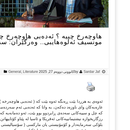
هاوچەرخ چييە ؟ ئەدەبی هاوچەرخ چي
مونسيف ئەلوەهايبی.. وەرگێران: س
Sardar Jaf
by
کانوونی دووەم 27, 2025
Literature
,
General
ئەوەی بە هزردا بێت ڕەنگە ئەوە بێت کە ( ئەدەبی هاوچەرخە ) ئ
عارەبەکان وای ناوزەد دەکەن، بە واتا کە ئەدەبی ئەم سەردەمە 
کە چل و سييەکانی سەدەی ڕابردوو بوو بێت، ئەو دەمانەيە کە
رزگاريخوازە نيشتيمانييەکانی ئەفريکا و ئاسيا لە پێناو کۆتای
بلۆکی سەرمايەدار و کۆمۆنيستی يان مارکسی ( سۆسياليستی )