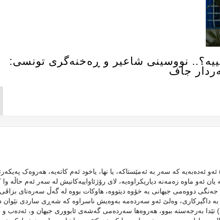
يە؟.. نووسينی شاعير و ڕەخنەگری تونسی:
ەردار جاف
ەو ئەدەبەيە کە سەر بە ئەمێستاکە، يا نها، ياخود ئەم کاتەيە، هەروەک پەيکەر
يان ئەو ماوە زەمەنە دياريکراوەيە، لای رۆژئاواييەکانيش لە سەر ئەم حاڵە وا 
 جەنگی دووەمی جيهانی بە خۆوە ديتووە، هاوکات بووە لە گەڵ سەرەتای بزاڤی
یهاتن بە داگيرکاری، وەلێ ئەو سەردەمە بەوەيش ناسراوە کە شەڕی ساردی نێوان د
 تێدا بەرجەستە ببوو، هەروەها سەردەمی گەشەی ئابووری جيهان و، ئەدەب و