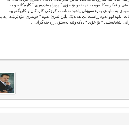
ی و فيکرييەکانەوە بەندە، ئەو بۆ خۆی “ ڕەزامەنددەری “ کارەکانە و بە
ەوەی بە ماوەی بەرهەمهێنان ياخود تەنانەت کرۆکی کارەکان و کاريگەرييە
، تاوەکوو ئەوە ڕاست بێ هەندێک بڵێن ئەرێ ئەوە “ هونەری مۆدێرنێتە” يە بۆ
رانی پێشخستنی “ بۆ خۆی “ دەکەوێتە ئەستۆی ڕەخنەگرانی .