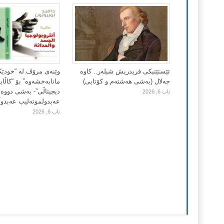
ئێستێتیکی فریدریش شیلەر.. کاوە
وێنەی مرۆڤ لە “خودێ
جەلال (بەشی هەشتەم و کۆتایی)
مانابەخشەوە” بۆ “کاڵا
دیجیتاڵی”- بەشی دووەم
ئاب 6, 2026
عەبدولموتەلیب عەبدوڵڵ
ئاب 6, 2026