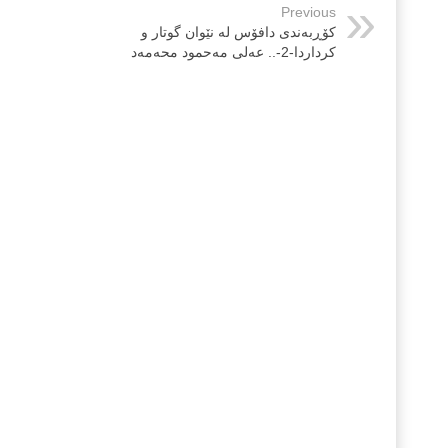
Previous
كۆڕبەندی دافۆس لە نێوان گوتار و
كرداردا-2-.. عەلی مەحمود محەمەد