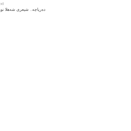
xt
دەریاچە.. شیعری شەهلا نو