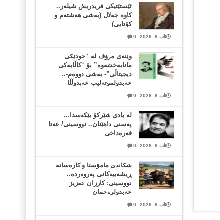
ئێستێتیکی فریدریش شیلەر..
کاوە جەلال (بەشی هەشتەم و
کۆتایی)
ئاب 6, 2026
0
وێنەی مرۆڤ لە “خودێکی
مانابەخشەوە” بۆ “کاڵایەکی
دیجیتاڵی”- بەشی دووەم-..
عەبدولموتەلیب عەبدوڵڵا
ئاب 6, 2026
0
لە یادی شێرکۆ بێکەسدا…
پەسنی داهێنان.. نووسینی/ عەتا
قەرەداخی
ئاب 6, 2026
0
شکاندی مامۆستا و کارەساتە
ڕیشەییەکانی پەروەردە..
نووسینی: کارزان عەزیز
عەبدولرەحمان
ئاب 6, 2026
0