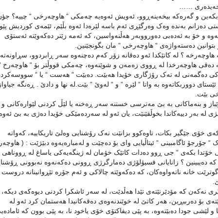
د حەيدەری ……
 بکەين و گەرەکە بيخەينەڕوو، ئەويش ئەوەيە چەمکی “ هاوچەرخی “ چييە؟ جؤن
يستی دەزانم بەندە وەک وەرگێڕی ئەم باسە لێرەدا ئەوە بڵێم، ئێمەی کورديش پێو
 و خۆ بە ئەدەبی دەورووبەر هەڵنەواسين، کە ئەمە زێتر دەکەوێتە ئەستۆی
 بتوانين دەستەواژەی “ هاوچەرخی “ مان بگونجێنين.
اوچەرخە ؟ لە کاتێکدا ئەو دەقانە زۆر کەم دەچنەوە سەر ڕابردوو، سڕاونەتەو
لە دەقی هاوچەرخدا لە ڕووی زەمەن و شوێنەوە، چەمکی قووڵتر بۆ “ هاوچەرخ “
ييەکی دەگمەنی لە تەک رۆژگاری خۆيدا هەبێت. دەبێت “ هەست “ يا “ سووسەکردن
ی دووربکاتەوە بە واتا “ لێرە “ و “ لەوێ “ بێت.لە نها و دادێ . ڕەنگە جياواز
خی بێت.
 رێباز و بنەماکانی بە بێ مەترسی خستنە سەر ڕەخنە يا لێڵ کردنی لێوارەکانی و
 لە بەر دييەکاندا بخوڵقێنێت، يان ئەو لە سەردەمێکی خۆيدا دەژی بە بێ ئەو
ی خۆی جێگير بکات، تاوەکوو بزانێت نەک رۆشنایی وەلێ تاريکاييە، کەواتە
“ جۆرجۆ ئاگامبينی “ ئيتاڵيایی وای بۆ دەچێت و لەمبارەيەوە دبێژێت : ( هاوچە
ی خۆتدا بکەی “ جی ڕوو دەدات کاتێک خۆمان لە ژينگەيەکی ياساغ لە ڕووناهی
يە کە دەيبينين ؟ زانايانی فسيۆلۆژی دەمارگرژی ڕوونی دەکەنەوە نەبوونی ڕۆشنا
وترێت خانە ناتەواوەکان، کە دەکەوێتە چالاکی و ئەم جۆرە تێڕوانينانە دروست
.
وێری نەکەن کە مۆدێرنێتەی تێدا هەڵدێت، لە سەر ئاشکرا کردنی ديوەکەی ديکە، 
ێتەی بۆ دەرببڕين، هەر کاتێ لە خوێندنەوەی دەقەکانيدا هەستمان کرد ئەو لە
و لێشی جودا دەبێتەوە، بە پێی ديفاکتۆی خۆی ياخود نا، بە پێی بوون کە ئامادەیی