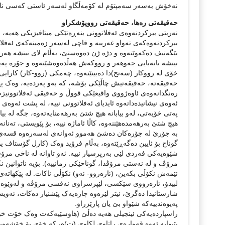
نەخۆش بەسەر سەمپتۆم لە کۆمەڵگاو لەسەر ئاستی کەسی ناکات،
حەقیقەتی رەها، حەقیقەتی رووپۆشكراو
نەریتی بیرکردنەوەی ئەفلاتوونی بنەڕەتێکی میتافیزیکی هەیە، ب
بیرکردنەوەکەی تەواو غەریبە و قاچی لەسەر زەمینەکەی ئەفلات
نێگەتیف دەکەوێتەوە و دژە ژن دەوەستێ، بەڵام لای نیتشە هەر
نیتشە ناتەبایی جەوهەر و رووکەش هەڵدەوەشێتەوە و جۆرە پەی
خۆی لە رووکار (سەتح)دا دەبینێتەوە، چەمكی (روو-کار) کارا
حەقیقەتە، حەقیقەتیش چاڵێکی بۆشە، کە بەو پەردەیە، وەک پڕ
رەنگدانەوەی ئاوەژووی واقیعێكی قووڵ و حەقیقی ئەفلاتوونیزم.
ئەوەی نیشانیدەداتەوە ئایدیای ئەفلاتوونی نییە، لە پشت ئەوەی نی
پەتی خۆیەتی، لەو بیابانە هیچ شتێ بەرهەمنایەتەوە، جگە لە بیا
هیچ شتێ بەرهەمدەهێننەوە، كاڵا ئاماژە نییە، بۆ پێویستی، تەنان
بە جۆرێ لە جۆرەكان دەشێ هەموو ئەوانەی لەسەرەوە قسەی لێ
گوناح بۆ ئایین دەگەڕێتەوە، بەڵام فرۆید وەک (كارل گۆستاف یۆ
شێوەیەکی فەردی لێی بەرپرسیار نییە. ئەو تاوانە لە ناخی مرۆ
مرۆڤ و لە نەستی مرۆڤدا، گوناحێکی زمانییە). بۆیە ناتوانین 
ئێمەش نکۆڵی بکەین، (ئارەزوو- ئەو) نکۆڵی ناکات. لە پێکھاتە
لبیدۆ، ئارەزووی سێکسی، لێپرسراوی نەقسی مرۆڤە و لەوێو
شارستانیدا دەگرێ، ئیتر لێرەوە چارەیەک پێشنیار دەکات، ئە
پەیوەندییەکە شێواو بێ یان پارێزراو.
راسپاردەیەکی ئینجیلی ھەیە دەڵێ (ھاوسێیەکەت وەک خۆت خۆش
پێیوایە ئەوە قەوارەی راناوی لكاوی (ت)ە، كە خۆی بۆ خۆشەو