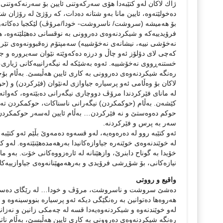
ژاك لاكان لەو كتێبەدا هۆی سەركەوتنی ئایین بۆ سەرنەكەوتنی ش
دەخولێتەوە، ئایین مانا بەو شتانە دەدات، كە رۆژێ لە رۆژان 
بۆ هەمیشە (سروشت/ ناسروشت- خودا/مرۆڤ) لێكجیا دەكاتەوە 
فرۆیدییەكە و شیكردنەوەی دەروونی بە نوقسانی دەهێلێتەوە، ه
نەخۆشی نییە، نیشانەی نەخۆشییە) سەمپتۆم زەقبوونەوەی تێرنەب
كەچی لای دۆلۆز ئەو چاڵ و درزە دەكەوێتە نێوان سەیرورە و جێ
خستنەڕووی نەخۆشییە. ئەوە بەشێكە لە نیگەرانییەكانی ژیاری، 
رەنگە شیكردنەوەی دەروونی بە كاری ئایین هەڵبسێ. بەڵام بۆچ
لاكان بۆ وەڵامی ئەو پرسیارە جیاوازی لەنێوان (فێركردن) و (ح
لە مانای فێرکردندا مرۆڤ دووچاری نیگەرانی دەبێتەوە، كەوات
کێشەن. بەڵام (حوكمكردن) نیگەرانی ناسناكات، حوكمكردن تەوا
حوکم دەوەستێ و نە فێرکردن… بەڵام ئایین لەسەر حوكمكردن و
سەر بە پرس و فێركردنە.
ئەو كتێبە روو لە دەرەوەیە، لەو قسەوە دەمەوێ بڵێم ئەو كتێبە 
لە خوێندنەوەی خوێنەرە جیاوازەكانیدا بەرهەمدەهێنێتەوە. لەو 
خۆیدا بە گوناح دابنرێ، وازھێنانە لە ئارەزووەکانی خۆت. بەو م
نیازەکانی، بۆ شۆڕشی فرۆیدی و بەرهەمهێنانەوەی جیاوازییەكا
واقیع و رووتی
دەشێ سروشت و ناسروشت، مرۆڤ و خودا… لە رێگای دەستەواژ
هەروەها دەتوانین بە رەنگێگی دیكە ئەو پرسیارە بنووسینەوە و
لەو خوێندنەوە و شیكردنەوەیەدا قسە لە چەمكی زانین و نەزانین
رەنگە شیكردنەوەی دەروونی بە كاری ئایین هەڵبسێ، بەڵام ناتوان