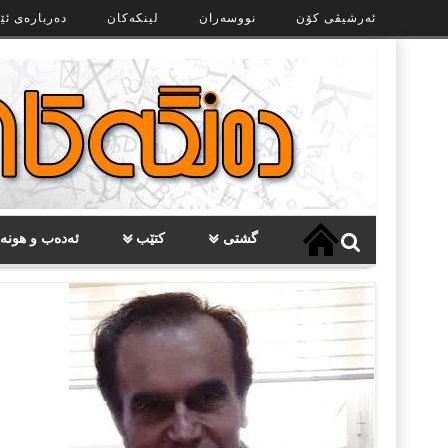
Ski
ئەرشیڤی کۆن
نووسەران
لینکەکان
دەربارەی ئێ
t
th
conten
گشتی
کتێب
ئەدەب و هونە