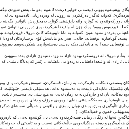
گای پۆشینەوە بوونی (نیعمەتی خوایی) رەتدەکاتەوە. بەو مانایەش شێوەی نێگە
ەردەگرێ. کەواتە ئەگەر دەرککردن بە رووتی لە وەردەرنانی ئادەمەوە بێ لە
ە دووركەوتنەوە لە گوناح، واتە داپۆشینی گوناح. بەمجۆرەش ناتوانین بگەینە بو
ە لە فیردەوس بووە! وەك چۆن لە واقیعدا شیكردنەوەی دەروونی ناتوانێ ئەو
هێنانی بەردەوامەوە نەبێ. کەواتە بە مانا ئایینییەكە کاتێ مرۆڤ فڕێدراوەتە نێو
 پیسە، گوناهبارە، نوقسانە، چاڵە… هەر بەو مانایەش كۆی پرسیارەكان لەوەدا 
انێ نوقسانی چییە؟ بە مانایەكی دیكە دەشێ دەستەواژەی شیكردنەوەی دەروونی
ە. بەڵام مرۆڤ لە دروستکردنییەوە ئازاد نەبووە، دەیەوێ ئازادی بەدەستبهێنێ.
نی ئازادی لە واقیعدا داهێنانی بەردەوامی داهێنانە… (ئیتر کە پەناگا نامێنێ، کە
اکان وەسفی دەکات، چارەکردنە بە زمان، قسەكردن، ئەوەش شیکردنەوەی بونی
 یان تێکستێک مانایەکی تایبەت بە دەستەوە بدات، هەستێکی تایبەتی جێبهێلێت. کە
ە دەكات، یان ئەو چارەكردنە بە زمان نەبێ، بە ھیچ شتی دی مەیسەر نابێت، 
ان ناوەندیاری بەیەکگەیشتنی دنیای ناوەوەی مرۆڤ و دنیای دەرەوەیە. لە دید
 کرداری ئاڵوگۆڕی بەرژەوەندی نێوان رەمزی و واقیعی و خەیاڵی تەماشای دەكرێ
بەدیھێنانی خەون و خەیاڵەکان…)
ناگەین تەنھا لە رێگای زمانی قسەکردنەوە نەبێ، یان گوتنەوە نەبێ، کە ئارەزو
ک ھەڵدەگرن و دەبنە دەنگدانەوەی حاڵەتەکانی نەست و بە تایبەتی لە خەونەکاند
یارە لاکان بۆ شیکردنەوەکانی لەبری چەمكی نەستی فرۆیدی، زمان بە کار دەھێ