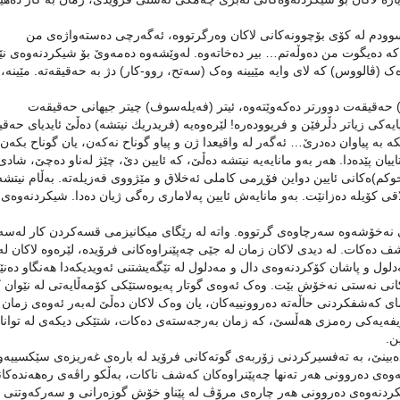
سوودم لە كۆی بۆچوونەكانی لاكان وەرگرتووە، ئەگەرچی دەستەواژەی من
کە دەیگوت من دەوڵەتم… بیر دەخاتەوە. لەوێشەوە دەمەوێ بۆ شیكردنەوەی نێ
وەک (ڤالووس) كە لای وایە مێیینە وەک (سەتح، روو-كار) دژ بە حەقیقەتە. مێینە،
دا) حەقیقەت دوورتر دەکەوێتەوە، ئیتر (فەیلەسوف) چیتر جیهانی حەقیقەت
دیایەکی زیاتر دڵرفێن و فریوودەرە! لێرەوەیە (فریدریك نیتشە) دەڵێ ئایدیای حەق
بە پیاوان دەدرێ… ئەگەر لە واقیعدا ژن و پیاو گوناح نەکەن، یان گوناح بکەن 
اییان پێدەدا. هەر بەو مانایەیە نیتشە دەڵێ، کە ئایین دێ، چێژ لەناو دەچێ، شادی
(حوكم)ەكانی ئایین دواین فۆڕمی کاملی ئەخلاق و مێژووی فەزیلەتە. بەڵام نیتشە
لاقی کۆیلە دەزانێت. بەو مانایەش ئایین پەلاماری رەگی ژیان دەدا. شیكردنەوەی
ی نەخۆشەوە سەرچاوەی گرتووە. واتە لە رێگای میکانیزمی قسەکردن كار لەسە
دەکات. لە دیدی لاکان زمان لە جێی چەپێنراوەکانی فرۆیدە، لێرەوە لاکان لە
لول و پاشان کۆکردنەوەی دال و مەدلول لە تێگەیشتنی ئەویدیکەدا هەنگاو دەنێ
انی نەستی نەخۆش بێت. وەک ئەوەی گوتار پەیوەستێکی کۆمەڵایەتی لە نێوان ک
ەمای کەشفکردنی حاڵەتە دەروونییەکان، یان وەک لاکان دەڵێ لەبەر ئەوەی زمان 
فەیەکی رەمزی ھەڵسێ، کە زمان بەرجەستەی دەکات، شتێکی دیکەی لە تواناد
ن.
ینێ، بە تەفسیرکردنی زۆربەی گوتەکانی فرۆید لە بارەی غەریزەی سێكسییەو
ەوەی دەروونی ھەر تەنھا چەپێنراوەکان کەشف ناکات، بەڵکو راڤەی رەھەندەکا
دنەوەی دەروونی ھەر چارەی مرۆڤ لە پێناو خۆش گوزەرانی و سەرکەوتنی