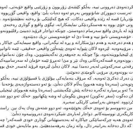
نەوەی دەروونی نییە، بەڵکو کێشەی زۆربوون و زۆرێتیی واقیع خۆیەتی، لەوە
 ئەرنست دیبوور)ی شانۆنووس بەرەو ئەوە دەبات بڵێ: واقیع، واقیعی گۆڕیووە ب
ۆدریار) قسە لە زێدە واقیعی دەكات، كە هیچ کەلێنێکی بۆ رەخنە نەهێشتۆتەوە. ز
وونی خۆی بووە بە هەستکردنێکی نمایشكارانە، ئیگۆی واقیع و گوتاری رەخنەی
 لە بارەی واقیع سەرسام دەوەستێ، چونکە دواجار فرۆید دەبینێ رقلێبوونەوە
خۆشەویستی نامۆ نییە و هەتا دێ لە خۆشەویستی نزیك دەبێتەوە.
هەم دەرچەیە و هەم دوژمنكارانە و پڕە لە نیگەرانی، واقیع سیمایەكی جیاكار و
رۆییەوەیە. لێرەوە لاكان پێیوایە ئەوەی پێیدەڵێن واقیعی حەقیقی، ئێمە ناتوانین
وی لێیجیابووینەتەوە، بۆ؟ چونكە بە جەوهەری نەگەیشتووین، وەك چۆن نەمانتوانی
ن بوونەوەرە قسەكەرەكانی وەك نێر و مێ! ئەمڕۆ ئێمە خۆمان لە سەرسامییەك
رفەتی سەركەوتنی لەبەر دەمدا نییە. لاكان دەڵێ لێرەوە فرۆید لەسەر حەق بوو
ەت بوونەوەری مرۆیی نائومێدی دەنوێنێ.
ان دەرك دەكرێ ئەوەیە، كە مرۆڤ بنەمایەكی بیۆلۆژی یا فسیۆلۆژی نییە، بەڵكو
ویەتی (سەرەتا وشە هەبوو) بەڵام لاكان دەڵێ، بۆ ئەو دەستەواژەیەی یۆحەننا 
؟ ئەو پرسیارە تەگەرە دەخاتە پێش تێگەیشتنی (سەرەتا وشە هەبوو)ی ئینجیلی
ن دەگوت (سفر تەكوین) ئەویش بێگومان لە وشە پێكهاتبوو. خەڵك ئەو دوو شت
كردووە. ئەوەش بەڕاستی كارێكی سەیرە.
ن، من دەنووسم بۆ ئەوەی خەڵك بخوێنێتەوە، ئەو دوو شتەش وەك یەك نین. راستە
 كاریگەری نووسینەكانم. دواجار لەبارەی شیكردنەوەی دەروونییەوە دەڵێ:
. ئەوەی هەیە چركەساتێكی جیاكارە لە بەدەستهێنانی گوتاری خودی قسەكەر! چ
، كە دال دەخاتە بەرانبەر دال، واتە زمان بەرهەمدەهێنێ. بەو مانایەش خودی ق