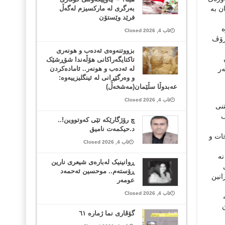
ن بە
بەرگری لە مارکسیزم لەگەڵ
فرێد وێستۆن
ە
ئاب 4, 2026 Closed
رۆڤ
بزووتنەوەی ئەدەب و هونەری
تاکتایگەراکانی هۆڵەندا شۆڕشێک
ەر
لە ئەدەب و هونەر.. ئامادەکردن
و وەرگێڕانی لە ئینگلیزییەوە:
عەبدوڵا سڵێمان(مەشخەڵ)
ئاب 4, 2026 Closed
نی
ڤ
چ رۆژگارێکە تێی کەوتووین!..
د.حیکمەت نامیق
خات و
ئاب 4, 2026 Closed
نە
ڕوانینیک لەبارەى شیعرى نارین
ڕۆستەم.. موحسین ئەحمەد
انین
عومەر
ئاب 4, 2026 Closed
گۆڤاری نما ژمارە ٦١