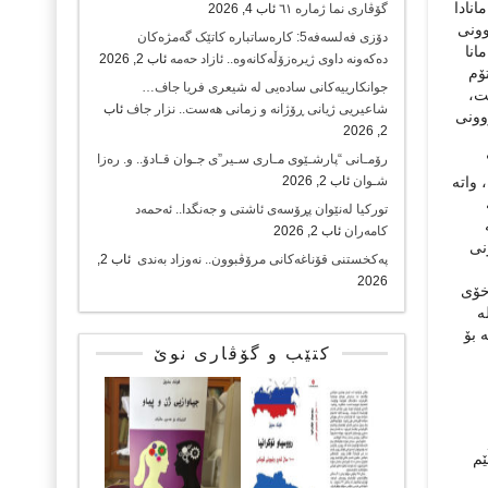
انادا
گۆڤاری نما ژمارە ٦١
ئاب 4, 2026
وونی
دۆزی فەلسەفە5: کارەساتبارە کاتێک گەمژەکان
انا
دەکەونە داوی ژیرەزۆڵەکانەوە.. ئازاد حەمە
ئاب 2, 2026
ۆم
جوانکارییەکانی سادەیی لە شیعری فریا جاف…
ت،
شاعیریی ژیانی ڕۆژانە و زمانی هەست.. نزار جاف
ئاب
وونی
2, 2026
رۆمـانی “پارشـێوی مـاری سـیر”ی جـوان قـادۆ.. و. رەزا
 واتە
شـوان
ئاب 2, 2026
تورکیا لەنێوان پڕۆسەی ئاشتی و جەنگدا.. ئەحمەد
کامەران
ئاب 2, 2026
نی
پەکخستنی قۆناغەکانی مرۆڤبوون.. نەوزاد بەندی
ئاب 2,
2026
 خۆی
ە
 بۆ
کتێب و گۆڤاری نوێ
ێم