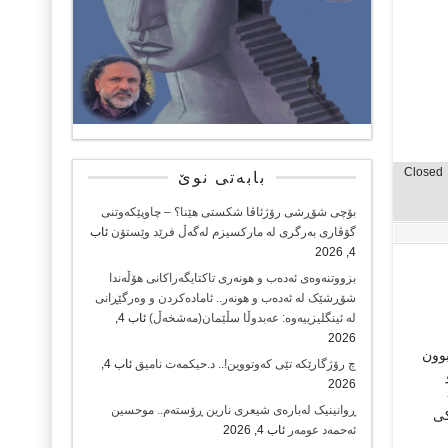
Closed
بابەتی نوێ
بۆچی شۆڕشی رۆژئاڤا شکستی هێنا؟ – چاوپێکەوتنی
گۆڤاری بەرگری لە مارکسیزم لەگەڵ فرێد وێستۆن
ئاب
4, 2026
بزووتنەوەی ئەدەب و هونەری تاکتایگەراکانی هۆڵەندا
شۆڕشێک لە ئەدەب و هونەر.. ئامادەکردن و وەرگێڕانی
لە ئینگلیزییەوە: عەبدوڵا سڵێمان(مەشخەڵ)
ئاب 4,
2026
وون
چ رۆژگارێکە تێی کەوتووین!.. د.حیکمەت نامیق
ئاب 4,
2026
ڕوانینیک لەبارەى شیعرى نارین ڕۆستەم.. موحسین
نێكی
ئەحمەد عومەر
ئاب 4, 2026