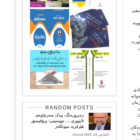
تیفی
ونە
كورت
ادی
واتە
زمان
RANDOM POSTS
ی
،
زەبروزەنگ، وەک سەرچاوەی
ئابووری … نووسینی: پرۆفیسۆر
هێرفرید میونکلەر
وەکان
ا بە
مارس 19, 2019 Closed
نێ.