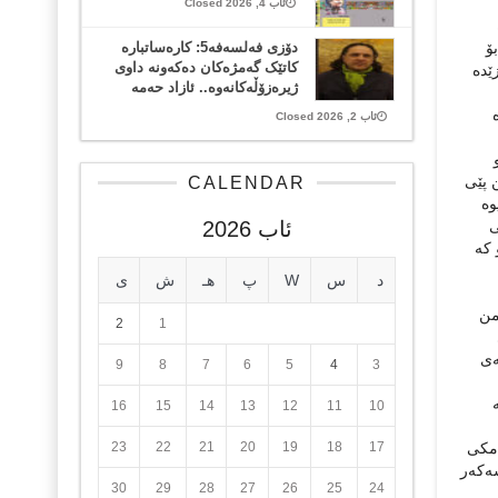
ئاب 4, 2026 Closed
ۆ
دۆزی فەلسەفە5: کارەساتبارە
کاتێک گەمژەکان دەکەونە داوی
ێدە
ژیرەزۆڵەکانەوە.. ئازاد حەمە
ئاب 2, 2026 Closed
 پێی
CALENDAR
وە
ی
ئاب 2026
 كە
د
س
W
پ
هـ
ش
ی
من
2
1
ەی
9
8
7
6
5
4
3
16
15
14
13
12
11
10
ەمكی
17
18
19
20
21
22
23
سەكەر
30
29
28
27
26
25
24