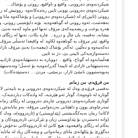
شیكردنەوەی دەروونی، واقیع و ناواقیع، رووتی و پۆشاك…
شیكردنەوەی دەروونی بوونی ئایین رەتدەكاتەوە. رووتیش لە رێ
رووتی (ئایین)ی لە (شیكردنەوەی دەروونی) و پۆشاکەوە مانا و
بەهەشت، ئەوە رووتی لە گوناهەوەیە. بۆیە داپۆشینی رووتی، وات
هەرە پوخت و ریشەییەکەی مرۆڤ تەنها لەو ماوە کەمە نەبێ، ک
نیشانە، نەقسە، یان چاڵ و درزە… چارە بكات، تەنها لە رێگای دا
واقیع، ئیتر مرۆڤ بە گوناهەوە لكاوە. لە واقیعدا ئەسڵی مرۆڤ
دەكەینەوە و دەڵێین: ئەگەر پۆشاک (نیعمەت) نەبێ مرۆڤ ناز
دەستەواژەیەکی ئایینی بێ، دژ بە ئایین.
هەڵسانەوە لە گوناح، واقیع… دووبارە بە دەستهێنانەوەی ئازادیی
بەدەستهێنانی ئازادی لە ئاییندا گەڕانەوەیە بۆ ئەسڵ! وەدەستهێنا
پەیوەستبوون نامێنێ ئازار، برسێتی، مردن…. دەستپێدەکات).
من فرۆیدم، من زمانم
نەقسی فرۆیدی وەك لە شیکردنەوەی دەروونی و بە تایبەتی ل
گوتارە لە ناوەوەدا، گوتار ئەو هێزەیە، کە وادەکات دیاردەیەک،
گوتاری شیكردنەوەی دەروونی چارەی دەروونی لە رێگای زمانەو
سەرچاوەی بوون و داهێنانی بەردەوامی مرۆڤە، بەو مانایەش زم
لاکاندا زمان بەیەکگەیشتنی (پێداویستی) و (ئارەزووە)ە، وەك
(واتە دەستبردن بۆ پێداویستی ژیان و تێرکردنی ئارەزووەکان و 
بەڵام لە رێگای واقیعەوە، ھیچ کاتێ لە ئارەزووەکانی نەخۆش تێ
دەگۆڕێ بۆ پێکھاتەی مانای زمانەوانی و وشەکان زیاد لە مانایە
دەردەکەون، یان لە لادان و خلیسکانی زماندا… هەڵبەتە وەک د