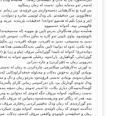
لەسەر ئەو بنەمایە دەڵێ: نەست لە زمان رسكاوە.
من لێرە بۆ بەكارهێنانی دەستەواژەی من فرۆیدم، من زمانم. 
ئەفلاتوونم، من حەقیقەتم، یان وەک لویسی شانزە و دەوڵەت، 
(نێر و مێ) بڵێم لە هەموو ئەوانەدا حەقیقەت نێرینەیە. نێرینە 
ڤالووسی نییە، کەواتە خەسیووە.
هەڵبەتە دوای هەنگاونان بەرەو ئایین بۆ نموونە (لە مەسیحیەت
نانوێنێتەوە، پیاوی ئایینی ئەو کارە بە بەڵێن دەکات، ئەوەش ئای
دەبێ بە مەسیحی، دەبێ بە ئافرەت، چونكە ئافرەت، ژن بەڵێنێکە 
تۆبە بکەن، ئەوە لە دواییدا ئایین بەڵێنی بەیەکگەیشتنی هەتا هەت
دوادەخرێ! کەواتە لە ئاییندا گوێڕایەڵی مرۆڤ (پیاو و ژن) بۆ 
گوێڕایەلی، گوناهباری، پاڕانەوە، زەلیلی هەموو ئەوانە بە ئەخ
دەروونی زمان بە (فێركردن) و چارە دەزانێ.
بە کورتی بەکارھێنانی میکانیزمی چارەكردن بە زمان لە نەست
بونیادی گوتاری نەخۆش دەكات و مەدلولە خەفەكراوەكانی كەشف 
شیکردنەوەی بونیادی نەستی فرۆیدەوە بەرەو زمان و دال و مەد
وەک ئەوەی گوتارێک بێ، یان دەرکەوتنی زمانی کارای پاڵنەرەک
کۆمەلایەتییەکان دیاری بکات، جا لەبەر ئەوەی زمان دەبێتە بن
نەست رسکاوە، کەواتە مرۆڤ جگە لەوەی کە دەتوانێ بە وەزی
نییە، ھەر لە رێگای ئەو وەزیفەیەشەوە دەتوانین لە مرۆڤ بگەی
بەو گوزارەیەی کە زمان وەک تەفسیرکردنی رەفتاری مرۆڤ دەب
دەگەینە ئەوەی کە زمان ئاوێنەی نەستە. کەواتە تیۆری شیکردن
زمان و حەقیقەتی ناوەوەی واقیعی مرۆڤ كەشف دەکات. شیکر