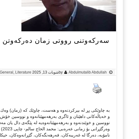
سەركەوتنی رووتی زمان دەركەوتن لە 
Abdulmutalib Abdullah
by
شوبات 13, 2025
Literature
,
General
بە چاوێكی پڕ لە بیركردنەوە و هەست، چاوێك كە (زمان) وەك
و خەیاڵەكانی داهێنان و ئاگری بەرهەمهێنانەوە و نووسین خۆش
نووسین و خوێندنەوە و بەرهەمهێنانەوەیە لە پێگەی دال یان مەدل
وەر
نامۆیە، دەرگا لە غەریبەكان، فەرهەنگەكان، گێڕانەوەكان، حیكای