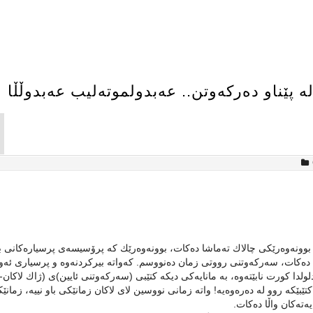
پێناو دەركەوتن.. عەبدولموتەلیب عەبدوڵڵا
 بوونەوەرێكی چالاك تەماشا دەكات، بوونەوەرێك كە پرۆسیسەی پرسیارەكانی ب
 دەكات، سەركەوتنی رووتی زمان دەنووسم. كەواتە بیركردنەوە و پرسیاری ئەو
ولدا كورت نابێتەوە، بە مانایەكی دیكە کتێبی (سەركەوتنی ئایین)ی (ژاك لاكان-
گێڕانی بۆ زمانی عەرەبی: محمد الحاج سالم- چاپی 2023) كتێبێكە روو لە دەرەوەیە! واتە زمانی نووسین لای لاكان زمانێكی باو نییە، زما
ەتەكان واڵا دەكات.