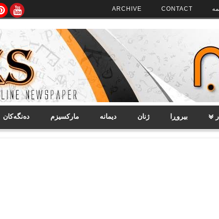
مە
CONTACT
ARCHIVE
ر
بیروڕا
ژنان
دیمانە
مارکسیزم
دەنگەکان