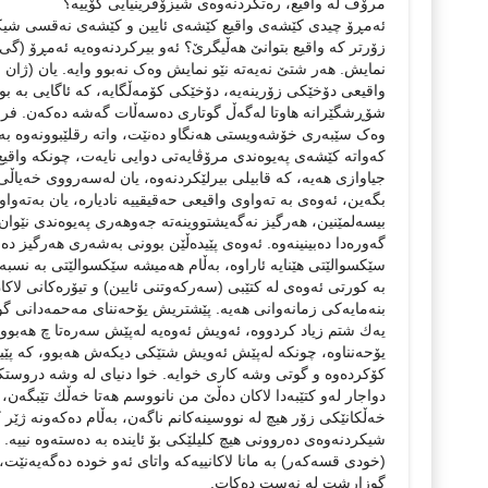
مرۆڤ لە واقیع، رەتكردنەوەی شیزۆفرینیایی كۆییە؟
ئەمڕۆ چیدی كێشەی واقیع کێشەی ئایین و كێشەی نەقسی شیكرد
زۆرتر کە واقیع بتوانێ هەڵیگرێ؟ ئەو بیركردنەوەیە ئەمڕۆ (گی
نمایش. هەر شتێ نەیەتە نێو نمایش وەک نەبوو وایە. یان (ژان ب
واقیعی دۆخێکی زۆرینەیە، دۆخێكی کۆمەڵگایە، کە ئاگایی بە ب
شۆڕشگێرانە هاوتا لەگەڵ گوتاری دەسەڵات گەشە دەكەن. فرۆید
وەک سێبەری خۆشەویستی هەنگاو دەنێت، واتە رقلێبوونەوە بە 
كەواتە كێشەی پەیوەندی مرۆڤایەتی دوایی نایەت، چونكە واقیع 
جیاوازی هەیە، كە قابیلی بیرلێكردنەوە، یان لەسەرووی خەیاڵی م
بگەین، ئەوەی بە تەواوی واقیعی حەقیقییە نادیارە، یان بەتەوا
بیسەلمێنین، هەرگیز نەگەیشتووینەتە جەوهەری پەیوەندی نێوا
گەورەدا دەبینینەوە. ئەوەی پێیدەڵێن بوونی بەشەری هەرگیز دە
سێكسوالێتی هێنایە ئاراوە، بەڵام هەمیشە سێكسوالێتی بە نسب
بە كورتی ئەوەی لە كتێبی (سەركەوتنی ئایین) و تیۆرەكانی لاك
بنەمایەكی زمانەوانی هەیە. پێشتریش یۆحەننای مەحمەدانی گوت
یەك شتم زیاد كردووە، ئەویش ئەوەیە لەپێش سەرەتا چ هەبووە
یۆحەنناوە، چونكە لەپێش ئەویش شتێكی دیكەش هەبوو، كە پێیا
كۆكردەوە و گوتی وشە كاری خوایە. خوا دنیای لە وشە دروست
دواجار لەو كتێبەدا لاكان دەڵێ من نانووسم هەتا خەڵك تێبگە
خەڵكانێكی زۆر هیچ لە نووسینەكانم ناگەن، بەڵام دەكەونە ژێر
شیكردنەوەی دەروونی هیچ كلیلێكی بۆ ئایندە بە دەستەوە نییە
(خودی قسەكەر) بە مانا لاكانییەكە واتای ئەو خودە دەگەیەنێت
گوزارشت لە نەست دەكات.