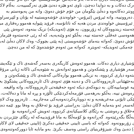
 دەکات و بە دوایدا دەچێ، ناوی ئەو ھێزە دەنێ ھێزی نەرگسییەت. بەڵام لاکا
وونتر دەكاتەوە و دەڵێ بێگومان من خۆم خۆش دەوێ، واتە من پەیوەستم بە
ەروونییە، واتە ئیرۆس (ئیرۆس- خواوەندی خۆشەویستییە لە یۆنان و لێپرسراو
ئیرۆسیش خواوەندی مردن ھەیە کە ناتانۆسە، فرۆید پێیوایە هەموو رەفتاری م
 جەستە زیندووەکان لە زۆربوون، بە هۆی (ئەویدیكە) نزیک ببنەوە، ئەوەش پێی
ھەوەسی عەقڵی جەستە نییە، بەڵکو ئەو وێنەیەیە، کە لە رێی جەستەوە فێرمان
ۆش دەوێ، کەواتە بنەمای خۆشەویستی (بە پێتی بچووک- وەك لاكان دەڵێ لەب
)، چەمكی ئەویدیكە- ئەویترە. کەواتە من ئەوەم خۆشدەوێ کە لە من دەچێ.
ھۆشیاری دیاری دەکات. ھەموو ئەوەش کاریگەری بەسەر گەشەی تاک و تێگەیشت
ە سەر هۆشیاری و پێشكەوتن و هەموو ئەوانەش بە شێوەیەكی تاکانە ژیانی مرۆ
تەوە دیاری کردووە، بە نزیکی ھەموو بوارەکانی گەشەی تاك و پێشكەوتن و
 بەجێھێنانی ئارەزووەکانی تاک و دەبنە ھۆی ئەوەی تاک ئارەزووەکانی پشتگوێ ب
عوسابییەکان. بە دیوەكەی دیكە ئەوە حەقیقەتی ئارەزووەکانە، واتە واقیعە.
ەوەش نییە، بەڵكو بەرھەمی فۆرمەلەکردنێکی ئاڵۆزە و پڕە لە مانا و دەلالەت، 
ێکی ئایۆنی مەعریفەیە و نە دووبارەکردنەوەیەکی مەجازییە… ئارەزوو وەک لای
لەسەر ئەو بنەمایە لاكان دەڵێ: بەڕاستی فرۆید بۆ ئەخلاق بە وەفا بوو. ئێمە دەز
ئەخلاق و رەوشتی بە رێگای کلاسیکیانەی كردووە، ئەویش گەڕانەوەیە بۆ
گا بگەڕێیتەوە. گەڕانەوە بۆ کۆمەڵگا بە مانا فرۆیدییەکە لە رێگای چێژبردن بە
 زۆربوونەوە. كەواتە كە باسی ئایینی حەقیقی دەكرێ (ئایینی حەقیقی لای لاكان
ە) دەبێ وەك شیزۆفرینیای راستی وەسف بكرێ. بەو مانایە ئایا دووركەوتنەوەی