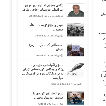
پێگەی هەرێم لە ناوەندبونەوەی
عێراقدا.. عوسمانی حاجی مارف
وان
کانونی یەکەم 17, 2023 Closed
شیعر و هۆلۆکۆست … ناڵە
حەسەن
یقەت
شوبات 15, 2017 Closed
و
دەسەڵاتی گەنـدەڵ … رەزا
،
شوان
شوبات 16, 2018 Closed
ر
نا بۆ ڕاگواستنی حزب و
ڕێکخراوەکانی کوردستانی ئێران
ت،
لە ئۆردوگاکانیانەوە بۆ کەمپەکانی
ارا
ئاوارەیـی..
لە
حوزەیران 25, 2024 Closed
ا
بینەر لەشانۆی كوردی دا..
ە،
حەیدەر عەبدولڕەحمان
نی
ئازار 1, 2024 Closed