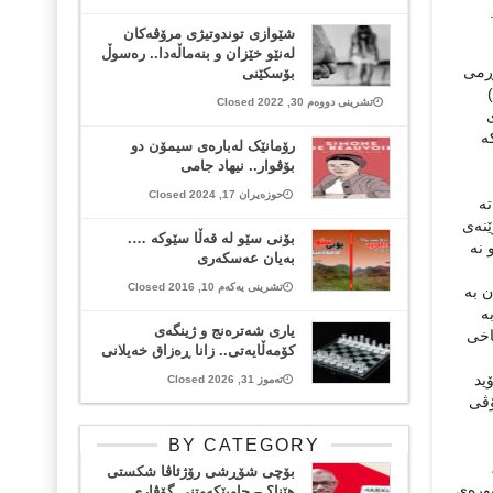
شێوازی توندوتیژی مرۆڤەكان
لەنێو خێزان و بنەماڵەدا.. رەسوڵ
ۆڕمی
بۆسكێنی
تشرینی دووەم 30, 2022 Closed
ە
رۆمانێک لەبارەی سیمۆن دو
بۆڤوار.. نیهاد جامی
حوزەیران 17, 2024 Closed
تە
ێنەی
بۆنی سێو لە قەڵا سێوکە ….
 نە
بەیان عەسکەری
تشرینی یەکەم 10, 2016 Closed
 بە
ە
یاری شەترەنج و ژینگەی
اخی
کۆمەڵایەتی.. زانا ڕەزاق خەیلانی
ید
تەموز 31, 2026 Closed
ۆڤی
BY CATEGORY
بۆچی شۆڕشی رۆژئاڤا شکستی
ەورەی
هێنا؟ – چاوپێکەوتنی گۆڤاری