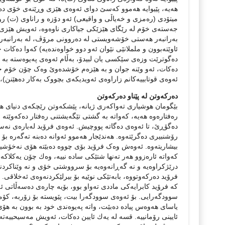
ھەیە، پێیوایە ھەموو کەسێ دوای ئەوەی ھێزی وڕێنەی خۆی دەرک
میتۆدی (رەمزی و خەیاڵی و واقیعی) ئەو دۆزە و راناوی (ت) ر
جەستەی خۆم لە رێگای ھێزێکی جیاکاری ناوەوە، ئەویش ھێزی د
بەرانبەر ھەستی خۆشەویستی لە دەروونی مرۆڤ، لە بەرانبەر 
ئاوێتەبوون و ململانێی نێوان ئەو دوو خواوەندەیە) کەوا دەکات
دەگوترێت وزەی سێكسی یان لبیدۆ، بەڵام ئەوەی پەیوەستە بە 
دەكات، ئەو وێنە جوان و بە ھێزەم خۆشدەوێ وەک چۆن خۆم خ
ئەوەی قوتابییەکانم زاراوەی ئەویدیکەی بچووک بەکار دەھێنن
دەركەوتن لە پێناو دەركەوتن
بێگومان ھوشیاری تەواکەری ژیانە، پێشکەوتن رێچکەی دنیای 
رەفتارەوە هەیە، كەواتە بە گشتی تێگەیشتنی رەفتار دەكەوێت
دەگۆڕێ، تا ئەوەی دەگاتە پووچیش. ئەوەی فرۆید لەبارەی نەس
رۆشنبیری دەگرێتەوە. ھەندێجار ھەموو ئەوانە دەبنە تەگەرە بۆ
بیشاریتەوە. ئەوەش وەک فرۆید بۆی چووە دەبێتە ھۆی نەخۆشییە 
کەواتە ئارەزوو ھەر تەنھا شتێکی سادە نییە، وەك چۆن یەکلاکەر
درێژکراوەیە و نە گەڕانەوەیە بۆ سرووشتی خۆی و نە وێناکردن
فرۆید دەرکەوتووە، بابەتێکی نوێیە بۆ بیرلێکردنەوەی ئەخلاقی. 
کە فرۆید کابرایەکی ماددی تەواو بوو، بۆیە چارەی دەسەڵاتی 
سوودگەرایی. بۆ ئەوەی سوودگەرا بیت، پێویستە بۆ زۆربە، كۆمەڵ
یاسای ھەوەس پیادە دەبێت، واتە پەیوەندی خود بە بوون بە ھۆی
ئایینی رۆمانییە. قسە لە یەك ئایین دەكات، ئەویش مەسیحییەت