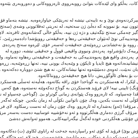
 بەڵکو وای لێدەکات بتوانێ رووبەرووی ئارەزووەکانی و دەوروبەری بێتەوە.
یركردنەوەی نوێ و بە تایبەتی نیتشە لە نەریتێکی جیاوازەوەیە. نیتشە بنەماو ف
وون نییە. بۆ نموونە کە دەڵێ ژن سەتحیە، لە نەریتی ئەفلاتوونی وشەی (سەتح)
گیز چەمكی سەتح نێگەتیف و دژە ژن نییە، بەڵکو خاڵی گەشانەوەی ئافرەتە. لای
وەندییەکی نوێ لەنێوان حەقیقەتی رەها و حەقیقەتی رووپۆشدا دادەمەزرێنێ، ک
یی رووە بۆ نەخشاندنی زڕەوێنەی حەقیقەت لەسەر خۆی. لێرەوە سەتح پەردەی
ییەک داپۆشراوە. پەردەی ونبووی واقیعی قووڵ و حەقیقی نیتشە، دوورە لە
 پەردەی واقیع هیچ پەیوەندییەكی بە حەقیقەت و حەقیقەتی رەهاوە نەماوە، وا
شانیدەداتەوە هیچ ئایدیا و ئایكۆن و وێنەیەك بوونی نییە، تەنها زڕەوێنەیە، زڕەو
بان نەبێت، ئەوەی دەمێنێتەوە تەنها نیشانەكانن، نە هیچ شتێ دووبارە دەكەنەوە و
ەت بۆ بەهای ئاڵوگۆڕیش، داتا هیچ حەقیقەتێ روونناكاتەوە.
كرا، لە هەستكردن بە گوناحدا خۆی راڤە بكاتەوە، هەڵبەتە ئەسڵی هەستكردن
نگ) ئایینی نییە! لای فرۆید ھەستکردن بە گوناح دەکەوێتە نەستەوە، ھیچ کەس ب
ڤدا چەسپاوە، کە ئارەزوو وەک پێوانەی زمانی گوتراو بێ. (گوناحی چەسپاو لە ن
نکۆڵی لە نەست بکەین، وەك چۆن ناتوانین نكۆڵی لە زمان بكەین. چونکە ئەگەر
ی مرۆڤدا (ئەو) بەشدارە لە ئارەزوو. وەك چۆن زمان لە نەست رسكاوە. لای فرۆ
ە مرۆڤ گرژی دەماری ھەڵگرتووە و ئەو نەخۆشییە عوسابییە دەست بەسەر مر
ویش چۆنێتی ھەڵکردنی خودە لەگەڵ نیگەرانییەكانی، هەموو ئەوانەش دەشێ
 بوێ) فرۆید لە کۆی ئەو راسپاردەیە جەخت لە راناوی لكاوی (ت) دەکاتەوە،
یستی ئەویدیكە دیاری دەکات، بەو مانایەش خۆشەویستی خود لای ئەو جێگای گ