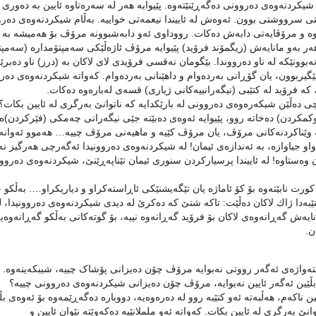
یكردنەوەی دەروونی دەگەڕێنێتەوە. پێیوایە هەر لە سەرەتاوە ئایین بە دەوری م
شتی سرووشتی بوون. ئەوەش لە ئاییندا نیعمەتی خواییە. بەڵام شیكردنەوەی دەر
و مرۆڤایەتی دابەش دەكات. رووداوی ئەو دابەشبوونە مرۆڤ بۆ هەمیشە بە م
ەر بەو مانایەش (زیگمۆند فرۆید) پێیوایە مرۆڤ ئاژەڵێكی سەمپتۆمدارە (سەمپت
وونێكە لە ناو دەرووندا. بێگومان نەقسی فرۆیدی لای لاكان بە (درز) ناو دەبرێ
گیربوون، یان گۆڕانی بەردەوام و داهێنانی بەردەوام. كەواتە شیكردنەوەی دەر
كە فرۆید لە كتێبی (نیگەرانییەكانی ژیاری) قسەی لەبارەوە دەكات.
ی دەڵێن شیکەرەوەی دەروونی لە بارێکدایە کە ناتوانێ بەرگری لە ئایین بکات؟
وكمكردن) دەخاتە روو، پێیوایە ئەوەی دەبێتە جێی نیگەرانی چەمکی (فێرکردن)ە،
ە وێناکردنەکانی مرۆڤ، یان مرۆڤ کێیە و ماھیەنی مرۆڤ چییە… ھەموو ئەوانە
و جیاوازە، بە ئەندازەی ئیمان! لە شیکردنەوەی دەروونیدا ئەگەرچی ھەرگیز نە
ەستاوە! لە ئاییندا پرسیاركردن سنوری ئیمان تێناپەڕێنێ، شیكردنەوەی دەروو
کورت نابێتەوە بۆ کۆ ئاماژە یان تێگەیشنێکی ئاڕاستەكراو و دیاریکراو…. بەڵکو
كتێبەدا ژاك لاكان دەڵێت: تاکە شتێ کە دەکرێ لە دیدی شیکردنەوەی دەروونیدا، ل
انایەش گەڕانەوەی لاکان بۆ فرۆید گەڕانەوە نییە، بۆ گوتەکانی بەڵکو گەڕانەوەیە
ن.
ەی ئەگەر رووتی نەبوایە مرۆڤ چۆن دەیزانی پۆشاک چییە، شیبكەینەوە.
 بڵێین ئەگەر ئایین نەبوایە، مرۆڤ چۆن دەیزانی شیكردنەوەی دەروونی چییە؟
 ناكەم، هەڵبەتە ئەو كتێبە روو لە دەرەوەیە، دووبارە دەگەڕێمەوە بۆ ئەوەی بڵ
ێ بەرگری لە ئایین بکات. كەواتە ئەو ململانێیە دەكەوێتە نێوان ئایین و