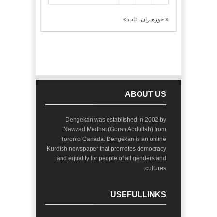
« حوزەیران
ئاب »
ABOUT US
Dengekan was established in 2002 by
Nawzad Medhat (Goran Abdullah) from
Toronto Canada. Dengekan is an online
Kurdish newspaper that promotes democracy
and equality for people of all genders and
cultures.
USEFULLINKS