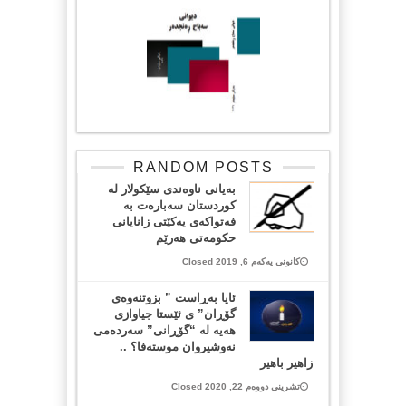
RANDOM POSTS
بەیانی ناوەندی سێکولار لە
کوردستان سەبارەت بە
فەتواکەی یەکێتی زانایانی
حکومەتی هەرێم
کانونی یەکەم 6, 2019 Closed
ئایا بەڕاست ” بزوتنەوەی
گۆڕان” ی ئێستا جیاوازی
هەیە لە “گۆڕانی” سەردەمی
نەوشیروان موستەفا؟ ..
زاهیر باهیر
تشرینی دووەم 22, 2020 Closed