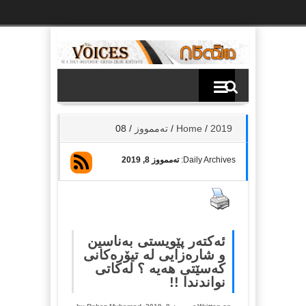
Ski
t
th
conten
2019
/
Home
/
تەممووز
/
08
Daily Archives:
تەممووز 8, 2019
ئه‌كته‌ر پێویستی به‌ناسین
و شاره‌زایی له‌ تیۆره‌كانی
كه‌سێتی هه‌یه‌ ؟ له‌كاتی
نواندندا !!