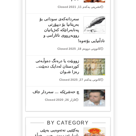
تشرینی یەکەم 11, 2021 Closed
سەردانەکەی سودانی بۆ
بەریتانیا بۆ دیپۆرتی
پەنابەرانێکە کەژیانیان
رووبەڕووی نائارامی و
نادڵنیایی بۆتەوە!
کانوونی دووەم 18, 2025 Closed
زووبێت یا درەنگ دەوڵـەتی
کوردستان لەدایک دەبێت..
رەزا شـوان
کانونی یەکەم 27, 2025 Closed
چ حەشرێکە … سەردار جاف
ئازار 26, 2020 Closed
BY CATEGORY
یەکێتیی نەتەوەیی بەپێی
یاسا، ئەزموونی چین.. هەڵۆ