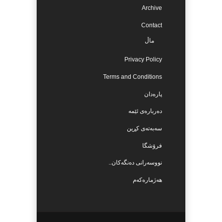
Archive
Contact
ماڵ
Privacy Policy
Terms and Conditions
پارەدان
دەربارەی ئێمە
سەبەتەی کڕین
فرۆشگا
نووسەرانی دەنگەکان..
هەژمارەکەم