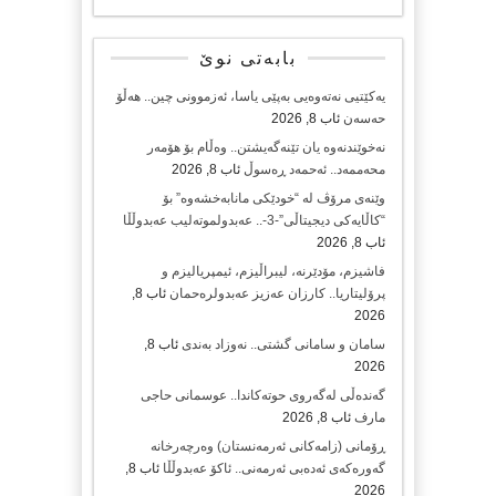
بابەتی نوێ
یەکێتیی نەتەوەیی بەپێی یاسا، ئەزموونی چین.. هەڵۆ
حەسەن
ئاب 8, 2026
نەخوێندنەوە یان تێنەگەیشتن.. وەڵام بۆ هۆمەر
محەممەد.. ئەحمەد ڕەسوڵ
ئاب 8, 2026
وێنەی مرۆڤ لە “خودێکی مانابەخشەوە” بۆ
“کاڵایەکی دیجیتاڵی”-3-.. عەبدولموتەلیب عەبدوڵڵا
ئاب 8, 2026
فاشیزم، مۆدێرنە، لیبراڵیزم، ئیمپریالیزم و
پرۆلیتاریا.. کارزان عەزیز عەبدولرەحمان
ئاب 8,
2026
سامان و سامانی گشتی.. نەوزاد بەندی
ئاب 8,
2026
گەندەڵی لەگەروی حوتەکاندا.. عوسمانی حاجی
مارف
ئاب 8, 2026
ڕۆمانی (زامه‌كانی ئەرمەنستان) وه‌رچه‌رخانه‌
گه‌وره‌كه‌ی ئه‌ده‌بی ئه‌رمه‌نی.. ئاكۆ عه‌بدوڵڵا
ئاب 8,
2026