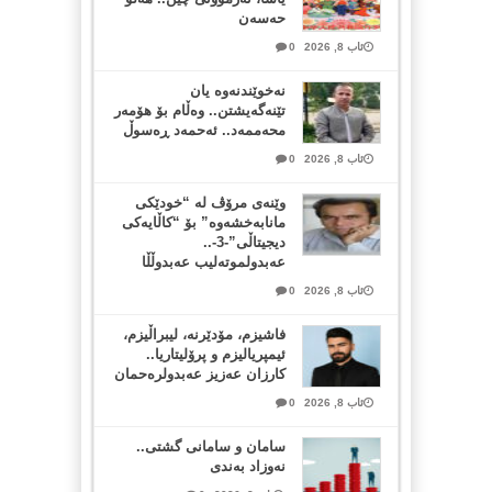
حەسەن
ئاب 8, 2026
0
نەخوێندنەوە یان
تێنەگەیشتن.. وەڵام بۆ هۆمەر
محەممەد.. ئەحمەد ڕەسوڵ
ئاب 8, 2026
0
وێنەی مرۆڤ لە “خودێکی
مانابەخشەوە” بۆ “کاڵایەکی
دیجیتاڵی”-3-..
عەبدولموتەلیب عەبدوڵڵا
ئاب 8, 2026
0
فاشیزم، مۆدێرنە، لیبراڵیزم،
ئیمپریالیزم و پرۆلیتاریا..
کارزان عەزیز عەبدولرەحمان
ئاب 8, 2026
0
سامان و سامانی گشتی..
نەوزاد بەندی