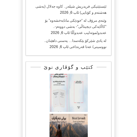
ئێستێتیکی فریدریش شیلەر.. کاوە جەلال (بەشی
هەشتەم و کۆتایی)
ئاب 6, 2026
وێنەی مرۆڤ لە “خودێکی مانابەخشەوە” بۆ
“کاڵایەکی دیجیتاڵی”- بەشی دووەم-..
عەبدولموتەلیب عەبدوڵڵا
ئاب 6, 2026
لە یادی شێرکۆ بێکەسدا… پەسنی داهێنان..
نووسینی/ عەتا قەرەداخی
ئاب 6, 2026
کتێب و گۆڤاری نوێ