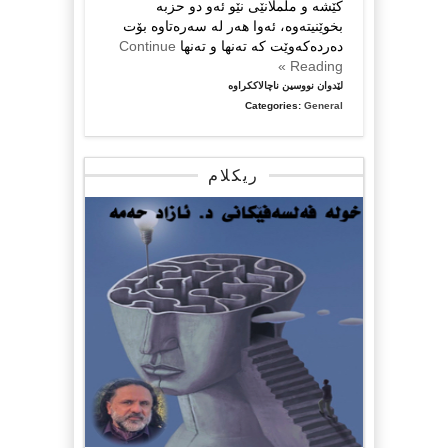
كێشه‌ و ململانێی نێو ئه‌و دو حزبه‌
بخوێنیته‌وه‌، ئه‌وا هه‌ر له‌ سه‌ره‌تاوه‌ بۆت
ده‌رده‌كه‌وێت كه‌ ته‌نها و ته‌نها
Continue
Reading »
لە
لێدوان نووسین ناچالاککراوە
ده‌زانن
Categories:
General
پێوه‌ری
ده‌ستنیشانكردنی
كاندیده‌كان
ریکلام
چۆن
بووه‌؟
….
عیماد
عه‌لی