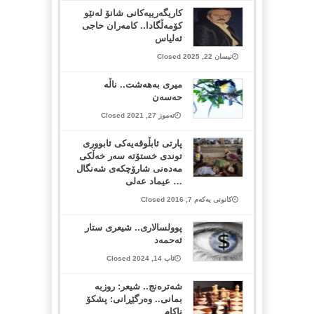
كاریگەرییەكانی شانۆ لەنێو
كۆمەڵگادا.. كامەران حاجی
ئەلیاس
نیسان 22, 2025 Closed
میری بەهەشت.. ناڵە
حەسەن
تەموز 27, 2021 Closed
پارتی ئابڵوقه‌یه‌كی ئابووری
توندی خستۆته‌ سه‌ر خه‌ڵكی
مه‌ده‌نی شارۆچكه‌ی شه‌نگال
… عیماد عه‌لی
کانونی یەکەم 7, 2016 Closed
پوولسالاری.. شیعری ستار
ئه‌حمه‌د
ئاب 14, 2024 Closed
شەترەنج.. شيعر: روزبە
بمانی.. وەرگێڕانی: پشکۆ
ناکام