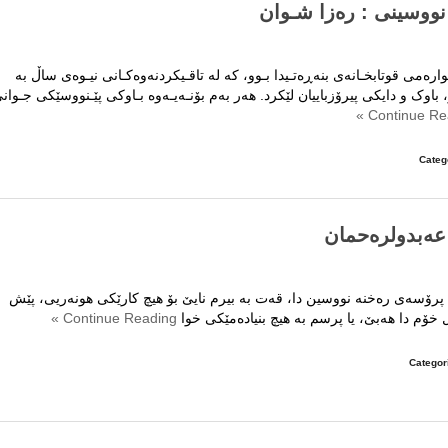
 نووسینی : رەزا شـوان
ەمی قوتابخـانەی بنەڕەتـیدا بـوو، کە لە تاقـیکردنەوەکـانی نیـوەی ساڵ بە
اوک و دایکی پیرۆزباییان لێکرد. هەر بەم بۆنـەیـەوە بـاوکی پێـنووسێکی جـوان
Categ
عه‌بدولره‌حمان
.
‌ڵ پرۆسه‌ی ره‌خنه‌ نووسین دا، قه‌ت به‌ بیرم نایێ‌ بۆ هیچ كارێكی هونه‌ریی، پێش
ڵ خۆم دا هه‌بێ‌، یا پرسم به‌ هیچ بنیاده‌مێكی خوا
Continue Reading »
انی
Categor