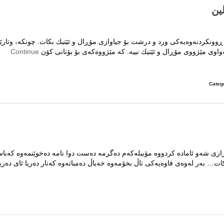
ڕوونكردنەوەیەكی ورد و درشت بۆ جیاوازی مۆڕال و ئێتیك بكات. چونكە، وتارێ
ەواوی مێژووی مۆڕال و ئێتیك نییە. كە مێژووەكەی بۆ یۆنانی كۆن
Continue
Categ
”Ethos”
ڕازی شەو ئامادە کردووە مۆبیلەکەم دەگرمە دەست دوا نامە دەخوێنمەوە کەبا
ات… بەر لەوەی قاوەیەکی تاڵ بخۆمەوە خەیاڵ دەمباتەوە کەنار دەریا ئای دەریا
کی