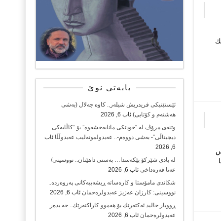
ك
بابەتی نوێ
ئێستێتیکی فریدریش شیلەر.. کاوە جەلال (بەشی
هەشتەم و کۆتایی)
ئاب 6, 2026
وێنەی مرۆڤ لە “خودێکی مانابەخشەوە” بۆ “کاڵایەکی
دیجیتاڵی”- بەشی دووەم-.. عەبدولموتەلیب عەبدوڵڵا
ئاب
6, 2026
س
لە یادی شێرکۆ بێکەسدا… پەسنی داهێنان.. نووسینی/
عەتا قەرەداخی
ئاب 6, 2026
شکاندی مامۆستا و کارەساتە ڕیشەییەکانی پەروەردە..
نووسینی: کارزان عەزیز عەبدولرەحمان
ئاب 6, 2026
ڕووبار خالید ئەكتەرێك بۆ هەموو كاراكتەرێك.. حه یدەر
عەبدولرەحمان
ئاب 6, 2026