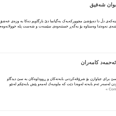
گ
‏‎سێڵاوی شیلە ‏‎شارە غەمگینەکەی دڵ دا دەپۆشێ ‏‎مچوورکەیەک بەگیانما دێ ‏‎بارگاویم دەکا بە وزەی عە
ه‌حمه‌د كامه‌ران
ێ برای جیاوازن بۆ شرۆڤه‌كردنی بابه‌ته‌كان و ڕووداوه‌كان به‌ سێ دیدگاو
ه‌سه‌ر ئه‌م بابه‌ته‌ له‌وه‌دا دێت كه‌ ماوه‌یه‌ك له‌مه‌و پێش بابه‌تێكم له‌نێو
ه‌ی
كان
ان