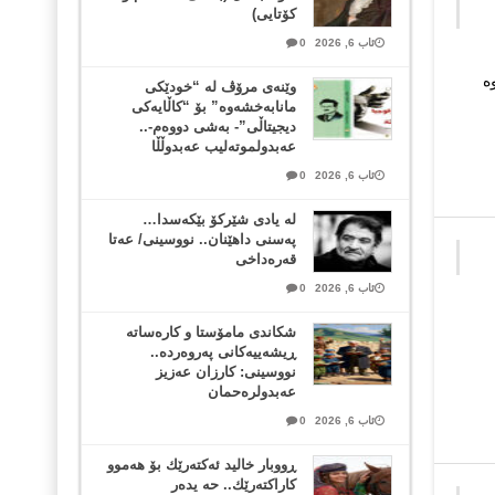
کۆتایی)
ئاب 6, 2026
0
اوە
وێنەی مرۆڤ لە “خودێکی
مانابەخشەوە” بۆ “کاڵایەکی
دیجیتاڵی”- بەشی دووەم-..
عەبدولموتەلیب عەبدوڵڵا
ئاب 6, 2026
0
لە یادی شێرکۆ بێکەسدا…
پەسنی داهێنان.. نووسینی/ عەتا
قەرەداخی
ئاب 6, 2026
0
شکاندی مامۆستا و کارەساتە
ڕیشەییەکانی پەروەردە..
نووسینی: کارزان عەزیز
عەبدولرەحمان
ئاب 6, 2026
0
ڕووبار خالید ئەكتەرێك بۆ هەموو
كاراكتەرێك.. حه یدەر