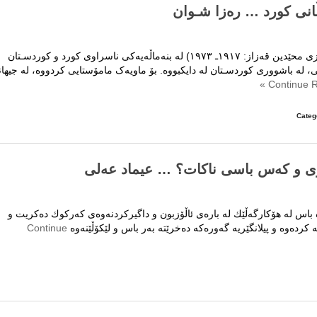
ڵانی کورد … رەزا شـوان
مامۆستای رەوانشاد (رەمزی محێدین قەزاز: ١٩١٧ـ ١٩٧٣) لە بنەماڵەیەکی ناسراوی کورد و کوردسـتان
، لە باشووری کوردسـتان لە دایکبووە. بۆ ماویەک مامۆستایی کردووە، لە جیها
Categ
ۆڕی و كه‌س باسی ناكات؟ … عیماد عه‌لی
ه‌ باس له‌ هۆكارگه‌ڵێك له‌ باره‌ی ئاڵۆزبون و داگیركردنه‌وه‌ی كه‌ركوك ده‌كریت و‌
 كرده‌وه‌ و پیلانگێریه‌ گه‌وره‌كه‌ ده‌خرێته‌ به‌ر باس و لێكۆڵێنه‌وه‌
Continue