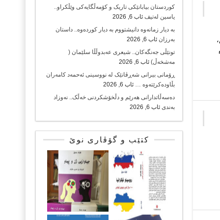
کوردستان بیابانێکی تاریک و کۆمەڵگایەکی وێڵکراو..
یاسین لەتیف
ئاب 6, 2026
بە دیار زمانەوە دانیشتووم بە دیار کوردەوە.. داستان
شق،
بەرزان
ئاب 6, 2026
تونێڵی جەنگەکان.. شیعری عەبدوڵڵا سلێمان (
مەشخەڵ)
ئاب 6, 2026
ڕۆمانی بیرانی شەڕڤانێک لە نووسینی ئەحمەد کامەران
بڵاودەکرێتەوە …
ئاب 6, 2026
دەسەڵاتدارانی هەرێم و دڵخۆشکردنی خەڵک.. نەوزاد
بەندی
ئاب 6, 2026
کتێب و گۆڤاری نوێ