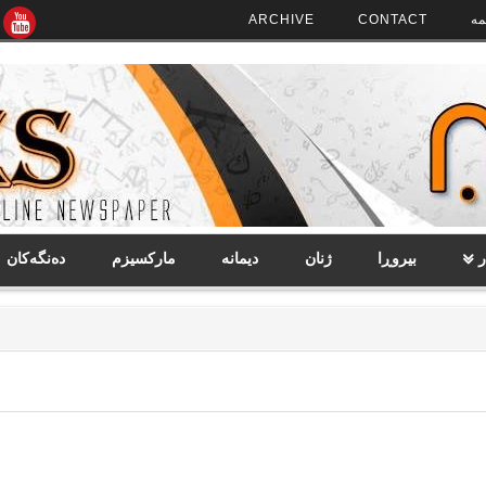
مە
CONTACT
ARCHIVE
ر
بیروڕا
ژنان
دیمانە
مارکسیزم
دەنگەکان