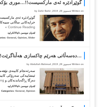
گوێڕادێرە ئەی مارکسیست!!…موری بۆکچین
عه‌بدولر
Written on تەممووز 28, 2019, by
Zahir Bahir
خراپەکانی ساڵانی سییەکان
Continue Reading »
لە
لێدوان نووسین ناچالاککراوە
گوێڕادێر
ories:
General
,
Opinion
,
Slider
ئەی
مارکسی
موری
…دەسەڵاتی هەرێم چاکسازی هەڵناگرێت! 
بۆکچین-١-
Written on تەممووز 28, 2019, by
Abdullah Mahmud
ئینشاییەکی سەرۆکی کابین
دەزگا ڕاگەیاندنەکان و
Continue Reading »
لە
لێدوان نووسین ناچالاککراوە
…
Categories:
General
,
Opinion
دەسەڵات
هەرێم
چاکساز