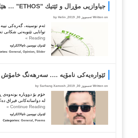
جیاوازیی مۆڕال و ئێتیك ”ETHOS” … هێلین
Written on تەممووز 30, 2019, by
Helin
ئەم نوسینە، گەرەكی نییە 
توانایی تێنویەتی شكانی ت
Reading »
لە
لێدوان نووسین ناچالاککراوە
جیاوازیی
ories:
General
,
Opinion
,
Slider
مۆڕال
و
ئێتیك
ئێوارەیەکی نامۆیە …. سەرهەنگ خامۆش
…
Written on تەممووز 30, 2019, by
Sarhang Xamosh
هێلین
خۆم بۆ دووبارە بونەوەی 
لە دواساتەکانی فیراق دەك
Continue Reading »
لە
لێدوان نووسین ناچالاککراوە
ئێوارەیە
Categories:
General
,
Poems
نامۆیە
….