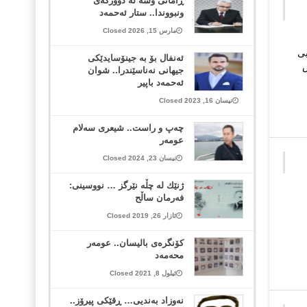
ڕامانی وشە لە دوورگەی
ونبووندا.. ستار ئەحمەد
مارس 15, 2026 Closed
ی
ئەنفال بۆ بە جینۆسایدێکی
ش
جیهانی نەناسێندرا.. شوان
ئەحمەد باپیر
نیسان 16, 2023 Closed
چەپ و راست.. شیعری سەلام
عومەر
نیسان 23, 2024 Closed
ژنێك لە چڵە نێرگز … نووسینی:
فەرمان ساڵح
ئازار 26, 2019 Closed
کۆنگرەی بالیسان.. عومەر
محەمەد
ئیلول 8, 2021 Closed
نەوزاد بەندیی… ڕقێکی پیرۆز..