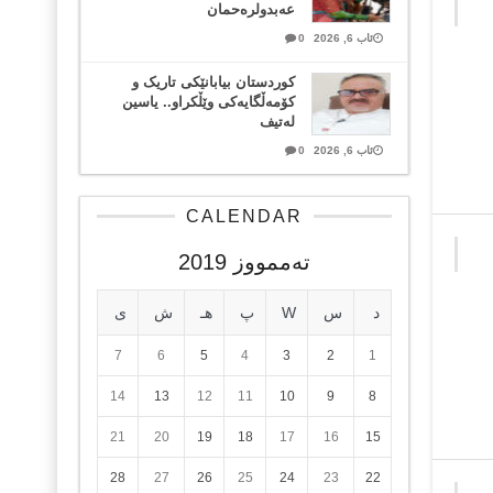
عەبدولرەحمان
ئاب 6, 2026
0
کوردستان بیابانێکی تاریک و
کۆمەڵگایەکی وێڵکراو.. یاسین
لەتیف
ئاب 6, 2026
0
CALENDAR
تەممووز 2019
د
س
W
پ
هـ
ش
ی
7
6
5
4
3
2
1
14
13
12
11
10
9
8
21
20
19
18
17
16
15
28
27
26
25
24
23
22