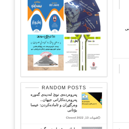
نی
RANDOM POSTS
په‌روه‌رده‌ی نوێ له‌دیدی گه‌وره‌
په‌روه‌رده‌كارانی جیهان..
وه‌رگێڕان و ئاماده‌كردن: عیسا
بۆتانی ‌
شوبات 13, 2022 Closed