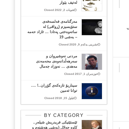
لەتیف بێوار
شوبات 2, 2022 Closed
مەرگنامەی فەلسەفەی
ستۆیسیزم (ڕواقی) لە
ی
ساتەوەختی پەتادا … ئازاد حەمە
– بەشی 19
تشرینی یەکەم 9, 2020 Closed
مردنی نەوشیروان و
سەرهەڵدانەوەی محەمەدی
مەهدی … نەوزاد جەمال
حوزەیران 1, 2017 Closed
سیناریۆ تازەکەی گۆڕان..! ….
توانا ئه‌مین
ئیلول 15, 2018 Closed
BY CATEGORY
ئێستێتیکی فریدریش شیلەر..
کاوە جەلال (بەشی هەشتەم و