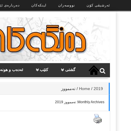
Ski
ئەرشیڤی کۆن
نووسەران
لینکەکان
دەربارەی ئێ
t
th
conten
گشتی
کتێب
ئەدەب و هونە
2019
/
Home
/
تەممووز
Monthly Archives:
تەممووز 2019