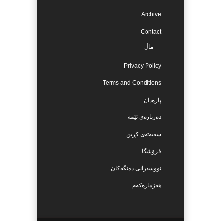
Archive
Contact
ماڵ
Privacy Policy
Terms and Conditions
پارەدان
دەربارەی ئێمە
سەبەتەی کڕین
فرۆشگا
نووسەرانی دەنگەکان..
هەژمارەکەم