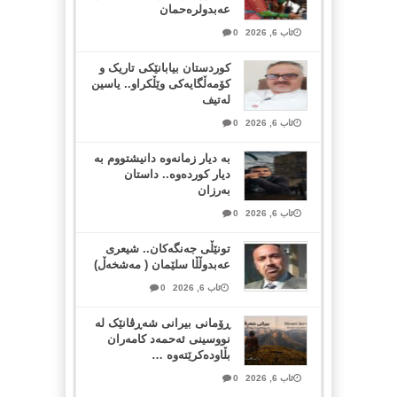
عەبدولرەحمان
ئاب 6, 2026
0
کوردستان بیابانێکی تاریک و
کۆمەڵگایەکی وێڵکراو.. یاسین
لەتیف
ئاب 6, 2026
0
بە دیار زمانەوە دانیشتووم بە
دیار کوردەوە.. داستان
بەرزان
ئاب 6, 2026
0
تونێڵی جەنگەکان.. شیعری
عەبدوڵڵا سلێمان ( مەشخەڵ)
ئاب 6, 2026
0
ڕۆمانی بیرانی شەڕڤانێک لە
نووسینی ئەحمەد کامەران
بڵاودەکرێتەوە …
ئاب 6, 2026
0