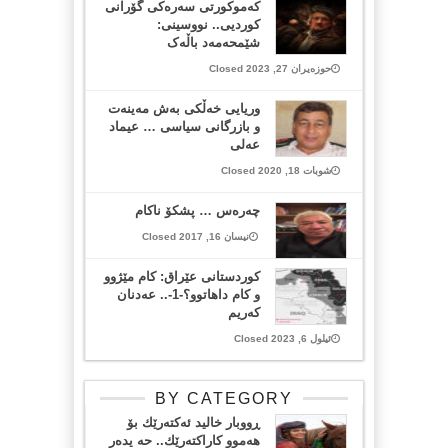
کەموکورتی سەرەکی گۆرانی
کوردیی.. نووسینی:
شێمحەمەد باڵەک
حوزەیران 27, 2023 Closed
وریایی خه‌ڵكی به‌ش مه‌ینه‌ت
و بازرگانی سیاسی … عیماد
عه‌لی
شوبات 18, 2020 Closed
چەرەس … پشکۆ ناکام
نیسان 16, 2017 Closed
کوردستانی عێراق: کام مێژوو
و کام داهاتوو؟-1-.. عەدنان
کەریم
ئیلول 6, 2023 Closed
BY CATEGORY
ڕووبار خالید ئەكتەرێك بۆ
هەموو كاراكتەرێك.. حه یدەر