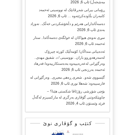
مەشخەڵ)
ئاب 6, 2026
ڕۆمانی بیرانی شەڕڤانێک لە نووسینی ئەحمەد
کامەران بڵاودەکرێتەوە …
ئاب 6, 2026
دەسەڵاتدارانی هەرێم و دڵخۆشکردنی خەڵک.. نەوزاد
بەندی
ئاب 6, 2026
سڕی نەوەی هیواکان لە خولگەی دەسەڵاتدا.. ستار
ئەحمەد
ئاب 6, 2026
ئەدەبیاتی منداڵان/ کۆمەڵێک کورتە چیرۆک
لەسەر‌هەوروو باران.. نووسینی / د. شفیق‌ مهدی..
وەرگێڕانی لەعەرەبییەوە بەدەستکارییەوە/ فەرهاد
ئەحمەد بەرزنجی
ئاب 6, 2026
گێسووی شەو.. شعری ڕەهی معیری.. وەرگێڕانی لە
فارسییەوە: شەهلا نوری
ئاب 6, 2026
بۆچی شۆڕشی رۆژئاڤا شکستی هێنا؟ –
چاوپێکەوتنی گۆڤاری بەرگری لە مارکسیزم لەگەڵ
فرێد وێستۆن
ئاب 4, 2026
کتێب و گۆڤاری نوێ