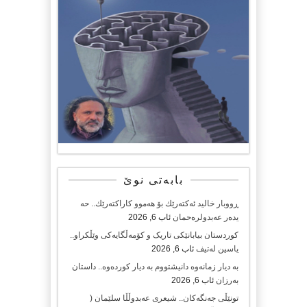
بابەتی نوێ
ڕووبار خالید ئەكتەرێك بۆ هەموو كاراكتەرێك.. حه
یدەر عەبدولرەحمان
ئاب 6, 2026
کوردستان بیابانێکی تاریک و کۆمەڵگایەکی وێڵکراو..
یاسین لەتیف
ئاب 6, 2026
بە دیار زمانەوە دانیشتووم بە دیار کوردەوە.. داستان
بەرزان
ئاب 6, 2026
تونێڵی جەنگەکان.. شیعری عەبدوڵڵا سلێمان (