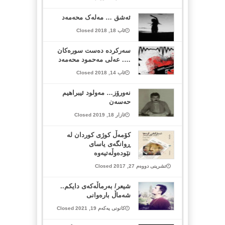
ئەشق … مەلەک محەمەد
ئاب 18, 2018 Closed
سەركردە دەست سورەكان
…. عەلی مەحمود محەمەد
ئاب 14, 2018 Closed
نەورۆز… مەولود ئیبراهیم
حەسەن
ئازار 18, 2019 Closed
کۆمەڵ کوژی کوردان لە
ڕوانگەی یاسای
نێودەوڵەتیەوە
تشرینی دووەم 27, 2017 Closed
شیعر/ بەرماڵەکەی دایکم..
شەماڵ بارەوانی
کانونی یەکەم 19, 2021 Closed