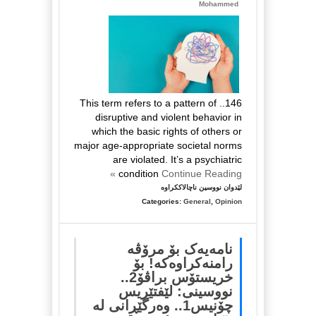
کاک
Mohammed
شوان
کەریم..
خوێندنەوەی
رۆژگار
خالید
146.. This term refers to a pattern of
disruptive and violent behavior in
which the basic rights of others or
major age-appropriate societal norms
are violated. It’s a psychiatric
condition
Continue Reading »
لە
لێدوان نووسین ناچالاککراوە
شڵەژانی
Categories:
General
,
Opinion
ڕەفتاری:
ناسین،
هۆکارەکان
نامەیەک بۆ مرۆڤە
و
رامنەکراوەکە! بۆ
چارەسەرەکان..
خریستۆس براڤۆ2..
زنجیرەی
نووسینی: لێفتێریس
١٤٦،
چۆنیس1.. وەرگێڕانی لە
ابراهیم