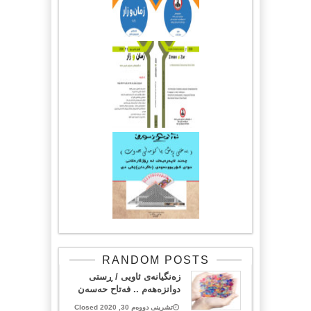
RANDOM POSTS
زەنگیانەی ئاویی / ڕستی
دوانزەهەم .. فەتاح حەسەن
تشرینی دووەم 30, 2020 Closed