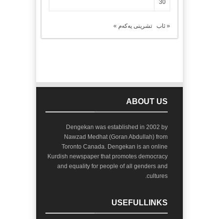
30
« ئاب
تشرینی یەکەم »
ABOUT US
Dengekan was established in 2002 by
Nawzad Medhat (Goran Abdullah) from
Toronto Canada. Dengekan is an online
Kurdish newspaper that promotes democracy
and equality for people of all genders and
cultures.
USEFULLINKS