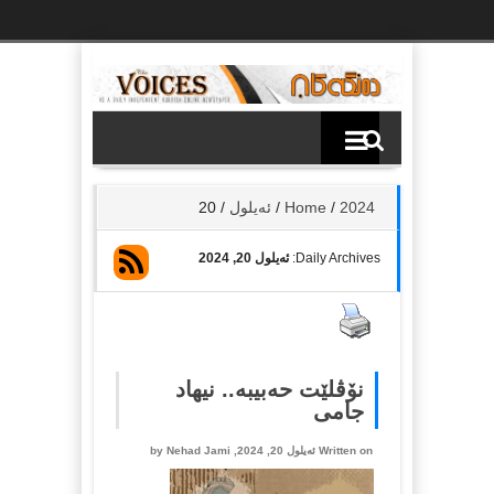
Ski
t
th
conten
2024
/
Home
/
ئه‌یلول
/
20
Daily Archives:
ئه‌یلول 20, 2024
نۆڤلێت حەبیبە.. نیهاد
جامی
Written on ئه‌یلول 20, 2024, by
Nehad Jami