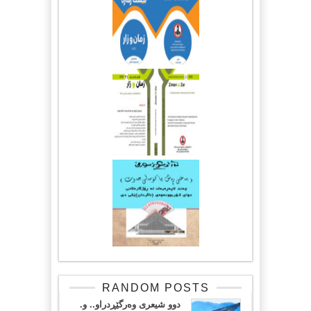
RANDOM POSTS
دوو شیعرى وەرگێڕدراو.. و.