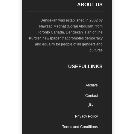
ABOUT US
Dengekan was established in 2002 by
Nawzad Medhat (Goran Abdullah) from
Toronto Canada. Dengekan is an online
Kurdish newspaper that promotes democracy
and equality for people of all genders and
cultures.
USEFULLINKS
Archive
Contact
ماڵ
Privacy Policy
Terms and Conditions