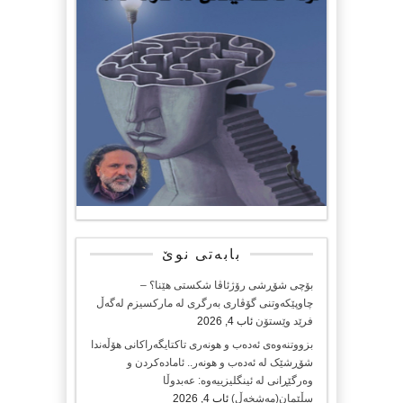
بابەتی نوێ
بۆچی شۆڕشی رۆژئاڤا شکستی هێنا؟ –
چاوپێکەوتنی گۆڤاری بەرگری لە مارکسیزم لەگەڵ
فرێد وێستۆن
ئاب 4, 2026
بزووتنەوەی ئەدەب و هونەری تاکتایگەراکانی هۆڵەندا
شۆڕشێک لە ئەدەب و هونەر.. ئامادەکردن و
وەرگێڕانی لە ئینگلیزییەوە: عەبدوڵا
سڵێمان(مەشخەڵ)
ئاب 4, 2026