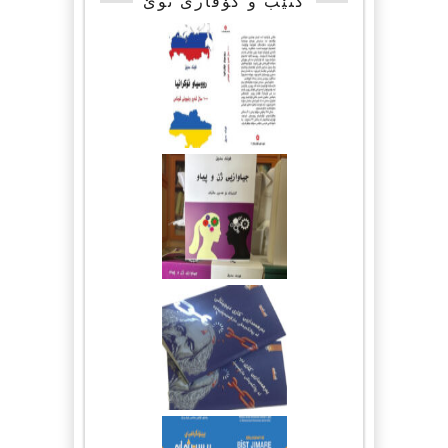
کتێب و گۆڤاری نوێ