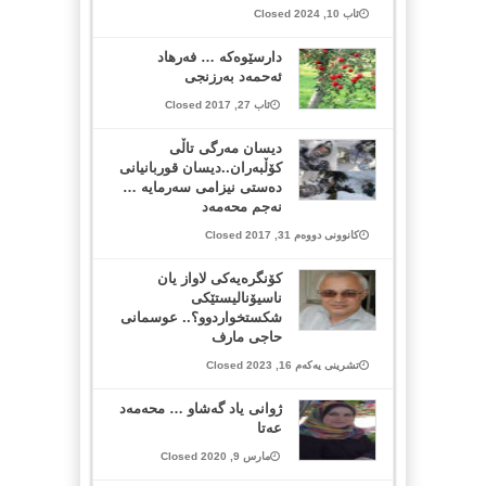
ئاب 10, 2024 Closed
دارسێوه‌كه‌ … فه‌رهاد
ئه‌حمه‌د به‌رزنجی
ئاب 27, 2017 Closed
دیسان مه‌رگی تاڵی
كۆڵبه‌ران..دیسان قوربانیانی
ده‌ستی نیزامی سه‌رمایه‌ …
نه‌جم محه‌مه‌د
کانوونی دووەم 31, 2017 Closed
کۆنگرەیەکی لاواز یان
ناسیۆنالیستێکی
شکستخواردوو؟.. عوسمانی
حاجی مارف
تشرینی یەکەم 16, 2023 Closed
ژوانی یاد گه‌شاو … محه‌مه‌د
عه‌تا
مارس 9, 2020 Closed