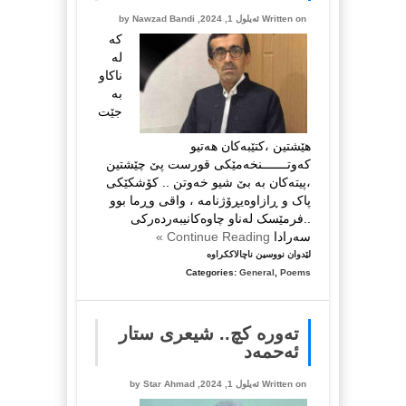
Written on ئه‌یلول 1, 2024, by
Nawzad Bandi
کە
لە
ناکاو
بە
جێت
هێشتین ،کتێبەکان هەتیو
کەوتـــــــنخەمێکی قورست پێ چێشتین
،پیتەکان بە بێ شیو خەوتن .. کۆشکێکی
پاک و ڕازاوەیڕۆژنامە ، واقی وڕما بوو
..فرمێسک لەناو چاوەکانیبەردەرکی
سەرادا
Continue Reading »
لە
لێدوان نووسین ناچالاککراوە
ماڵئاوا
Categories:
General
,
Poems
،
پیاوی
کتێب
ته‌وره‌ كچ.. شیعری ستار
و
ئەحمەد
ڕۆژنامە
،
Written on ئه‌یلول 1, 2024, by
Star Ahmad
ماڵئاوا..