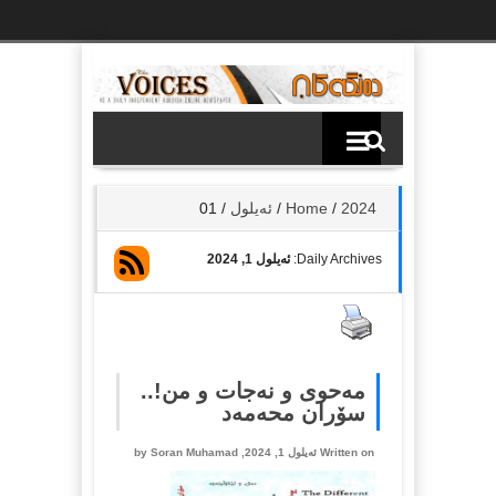
Ski
t
th
conten
2024
/
Home
/
ئه‌یلول
/
01
Daily Archives:
ئه‌یلول 1, 2024
مەحوی و نەجات و من!..
سۆران محەمەد
Written on ئه‌یلول 1, 2024, by
Soran Muhamad