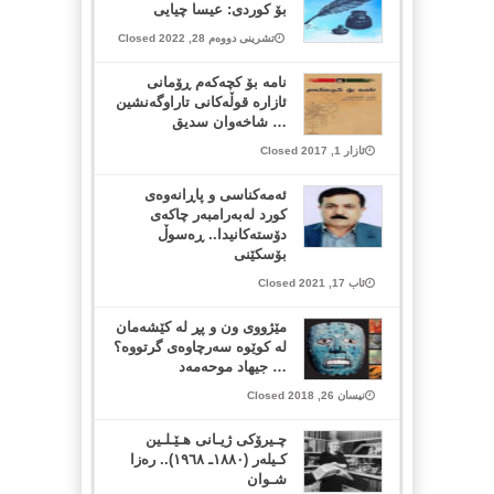
بۆ کوردی: عیسا چیایی
تشرینی دووەم 28, 2022 Closed
نامه‌ بۆ كچه‌كه‌م ڕۆمانی
ئازاره‌ قوڵه‌كانی تاراوگه‌نشین
… شاخەوان سدیق
ئازار 1, 2017 Closed
ئه‌مه‌كناسی و پاڕانه‌وه‌ی
كورد له‌به‌رامبه‌ر چاكه‌ی
دۆسته‌كانیدا.. ڕه‌سوڵ
بۆسكێنی
ئاب 17, 2021 Closed
مێژووی ون و پڕ لە کێشەمان
لە کوێوە سەرچاوەی گرتووە؟
… جیهاد موحەمەد
نیسان 26, 2018 Closed
چـیرۆکی ژیـانی هـێـلـین
کـیلەر (١٨٨٠ـ ١٩٦٨).. رەزا
شـوان