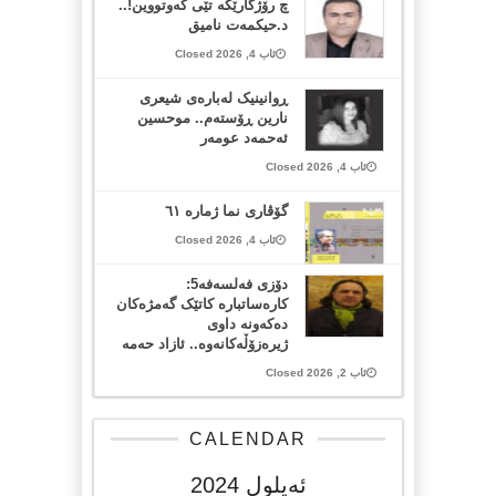
چ رۆژگارێکە تێی کەوتووین!..
د.حیکمەت نامیق
ئاب 4, 2026 Closed
ڕوانینیک لەبارەى شیعرى
نارین ڕۆستەم.. موحسین
ئەحمەد عومەر
ئاب 4, 2026 Closed
گۆڤاری نما ژمارە ٦١
ئاب 4, 2026 Closed
دۆزی فەلسەفە5:
کارەساتبارە کاتێک گەمژەکان
دەکەونە داوی
ژیرەزۆڵەکانەوە.. ئازاد حەمە
ئاب 2, 2026 Closed
CALENDAR
ئه‌یلول 2024