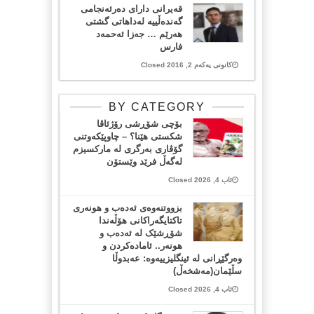
قه‌یرانی دارای ده‌رئه‌نجامی
گه‌نده‌ڵییه‌ له‌داهاتی گشتی
هه‌رێم … جه‌زا ئه‌حمه‌د
فارس
کانونی یەکەم 2, 2016 Closed
BY CATEGORY
بۆچی شۆڕشی رۆژئاڤا
شکستی هێنا؟ – چاوپێکەوتنی
گۆڤاری بەرگری لە مارکسیزم
لەگەڵ فرێد وێستۆن
ئاب 4, 2026 Closed
بزووتنەوەی ئەدەب و هونەری
تاکتایگەراکانی هۆڵەندا
شۆڕشێک لە ئەدەب و
هونەر.. ئامادەکردن و
وەرگێڕانی لە ئینگلیزییەوە: عەبدوڵا
سڵێمان(مەشخەڵ)
ئاب 4, 2026 Closed