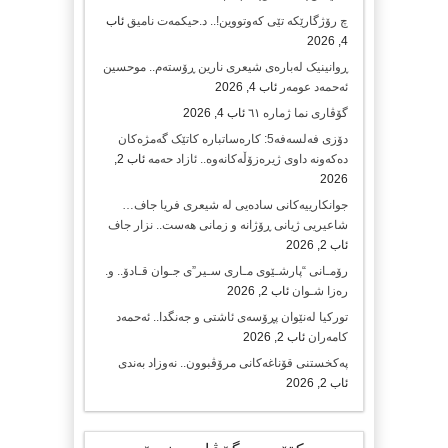
چ رۆژگارێکە تێی کەوتووین!.. د.حیکمەت نامیق
ئاب
4, 2026
ڕوانینیک لەبارەى شیعرى نارین ڕۆستەم.. موحسین
ئەحمەد عومەر
ئاب 4, 2026
گۆڤاری نما ژمارە ٦١
ئاب 4, 2026
دۆزی فەلسەفە5: کارەساتبارە کاتێک گەمژەکان
دەکەونە داوی ژیرەزۆڵەکانەوە.. ئازاد حەمە
ئاب 2,
2026
جوانکارییەکانی سادەیی لە شیعری فریا جاف…
شاعیریی ژیانی ڕۆژانە و زمانی هەست.. نزار جاف
ئاب 2, 2026
رۆمـانی “پارشـێوی مـاری سـیر”ی جـوان قـادۆ.. و.
رەزا شـوان
ئاب 2, 2026
تورکیا لەنێوان پڕۆسەی ئاشتی و جەنگدا.. ئەحمەد
کامەران
ئاب 2, 2026
پەکخستنی قۆناغەکانی مرۆڤبوون.. نەوزاد بەندی
ئاب 2, 2026