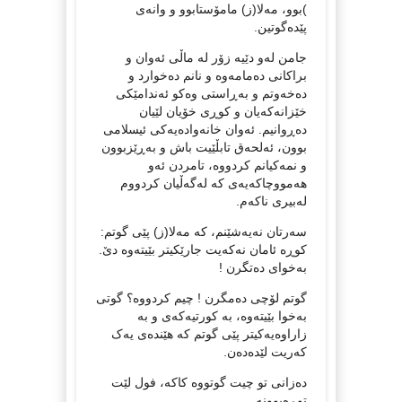
)بوو، مەلا(ز) مامۆستابوو و وانەی
پێدەگوتین.
جامن لەو دێیە زۆر لە ماڵی ئەوان و
براکانی دەمامەوە و نانم دەخوارد و
دەخەوتم و بەڕاستی وەکو ئەندامێکی
خێزانەکەیان و کوڕی خۆیان لێیان
دەڕوانیم. ئەوان خانەوادەیەکی ئیسلامی
بوون، ئەلحەق تابڵێیت باش و بەڕێزبوون
و نمەکیانم کردووە، تامردن ئەو
هەمووچاکەیەی کە لەگەڵیان کردووم
لەبیری ناکەم.
سەرتان نەیەشێنم، کە مەلا(ز) پێی گوتم:
کوڕە ئامان نەکەیت جارێکیتر بێیتەوە دێ.
بەخوای دەتگرن !
گوتم لۆچی دەمگرن ! چیم کردووە؟ گوتی
بەخوا بێیتەوە، بە کورتیەکەی و بە
زاراوەیەکیتر پێی گوتم کە هێندەی یەک
کەریت لێدەدەن.
دەزانی تو چیت گوتووە کاکە، فول لێت
توڕەبوونە.