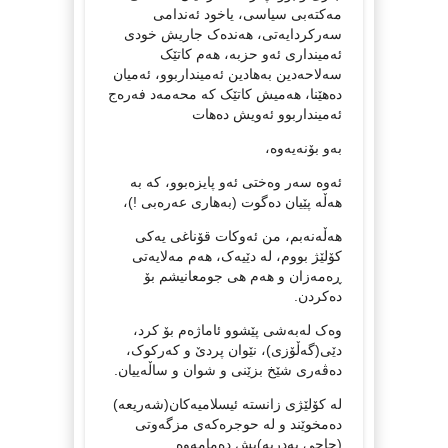
مەکتەبی سیاسی، یاخود ئەندامی
سەرکردایەتی، هەندەک جاریش خودی
ئەمینداری ئەو حزبە، هەم کاتێک
سەلاحەدین بەهادین ئەمینداربوو، ئەمیان
دەهێنا، هەمیش کاتێک کە محەمەد فەرەج
ئەمینداربوو ئەویش دەهات
بەو بۆنەیەوە،
ئەوە سەر وەختی ئەو پایزەبوو، کە بە
هەڵە پێیان دەگوت (بەهاری عەرەبی !)،
هەڵەنەبم، من ئەوکات قۆناغی یەکی
کۆلێژ بووم، لە دێیەک، هەم مەلایەتی
ڕەمەزان و هەم هی جومعانیشم بۆ
دەکردن.
وەک لەبەشی پێشوو ئاماژەم بۆ کرد،
دێی(گەڵۆزی)، نێوان پردێ و کەرکوک،
دەڤەری شێخ بزێنی و شوان و ساڵەییان.
لە کۆلێژی زانستە ئیسلامیەکان(شەریعە)
دەمخوێند و لە حوجرەکەی مزگەوتی
(حاجی بەدریە)یش دەمامەوە.