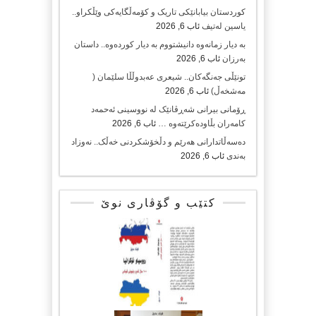
کوردستان بیابانێکی تاریک و کۆمەڵگایەکی وێڵکراو..
یاسین لەتیف
ئاب 6, 2026
بە دیار زمانەوە دانیشتووم بە دیار کوردەوە.. داستان
بەرزان
ئاب 6, 2026
تونێڵی جەنگەکان.. شیعری عەبدوڵڵا سلێمان (
مەشخەڵ)
ئاب 6, 2026
ڕۆمانی بیرانی شەڕڤانێک لە نووسینی ئەحمەد
کامەران بڵاودەکرێتەوە …
ئاب 6, 2026
دەسەڵاتدارانی هەرێم و دڵخۆشکردنی خەڵک.. نەوزاد
بەندی
ئاب 6, 2026
کتێب و گۆڤاری نوێ