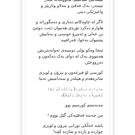
مینبەر، نەک فەقێ و مەلاو وتاربێژ و
واعیزێکی دینی.
ئاگر لە چاوەکانم دەباری و دەمگوڕاند و
هاوارم دەکرد:نۆرەی هەموان دێت، دوێنێ
بن عەلی و ئەمڕۆ حوسنی و بەیانیش
پشتیوان بەخوا، قەزافییە.
ئینجا وەکو پولی دومینەی ئەوانەیتریش
هەمووی یەک لە دوای یەک دەکەون و
دەڕووخێن.
کورسی لۆ فیرعەون و نیرۆن و لویزی
شانزەهەم و هیتلەر و سەدامیش نەما.
هاوارم دەکرد( واللەلَوْ بَقا
لِغَیْرِكَ، ماوَصَلَ ٳلَیْكَ)،
مەبەستم کورسیم بوو.
من چەندە فەقێیەکی گێل بووم !
باشە خەڵکی توزانی نیرۆن و لویزی
چواردە و پازدە و شازدە کێیە!