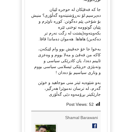
جا کە فەقێکان لە حوجرە لێیان
دەپرسیم:لۆ نەڕۆشتیتەوە گەڵۆزی؟ منیش
بۆ شۆخی پێم دەگوتن: کوڕە ناوێرم و
پێیان گوتوومە توخنی ئێرە
بکەویتەوە(پشتت لە زگت نەرم تر
دەکەین) هاهاها. هەموان دەماندا قاقا.
بەخوا جا خۆ حەقیش بوو وام لێبکەن،
کاکە من فەقێ و مەلا بووم و وەعزی
ئایینم دەدا، یان کادرێکی سیاسی و
وتەبێژی حزبێکی ئیسلامی سیاسی بووم
و وتاری سیاسیم بۆ دەدان !
بەو شێوەیه ئیتر منی موجاهید و خوێن
گەرم، لە ترسان نەموێرا هەرگیز،
جارێکیتر بڕۆمەوە دێی گەڵۆزی
Post Views:
52
Shamal Barawani