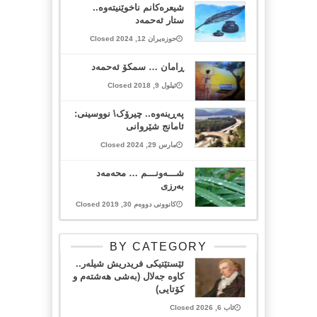
شیعرەكانم ناخوێنیتەوە..
ستار ئەحمەد
حوزەیران 12, 2024 Closed
ڕامان … سمکۆ ئەحمەد
ئیلول 9, 2018 Closed
پەڕینەوە.. چیرۆک\ نووسینی:‌
ئامانج شێروانی
مارس 29, 2024 Closed
شـــەونـــم … محەمەد
بەرزی
کانوونی دووەم 30, 2019 Closed
BY CATEGORY
ئێستێتیکی فریدریش شیلەر..
کاوە جەلال (بەشی هەشتەم و
کۆتایی)
ئاب 6, 2026 Closed