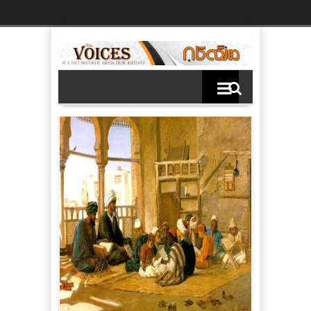
Ski
t
th
conten