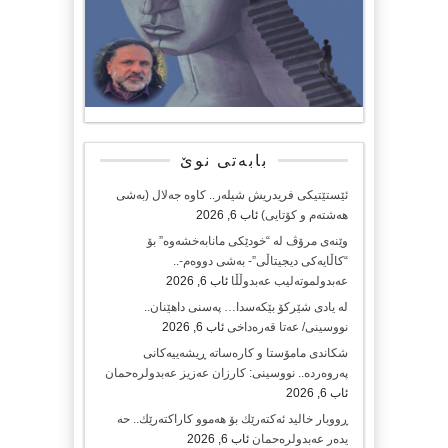
بابەتی نوێ
ئێستێتیکی فریدریش شیلەر.. کاوە جەلال (بەشی
هەشتەم و کۆتایی)
ئاب 6, 2026
وێنەی مرۆڤ لە “خودێکی مانابەخشەوە” بۆ
“کاڵایەکی دیجیتاڵی”- بەشی دووەم-..
عەبدولموتەلیب عەبدوڵڵا
ئاب 6, 2026
لە یادی شێرکۆ بێکەسدا… پەسنی داهێنان..
نووسینی/ عەتا قەرەداخی
ئاب 6, 2026
شکاندی مامۆستا و کارەساتە ڕیشەییەکانی
پەروەردە.. نووسینی: کارزان عەزیز عەبدولرەحمان
ئاب 6, 2026
ڕووبار خالید ئەكتەرێك بۆ هەموو كاراكتەرێك.. حه
یدەر عەبدولرەحمان
ئاب 6, 2026