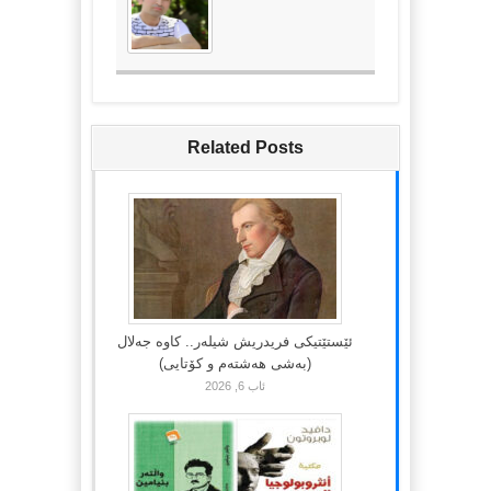
Related Posts
ئێستێتیکی فریدریش شیلەر.. کاوە جەلال
(بەشی هەشتەم و کۆتایی)
ئاب 6, 2026