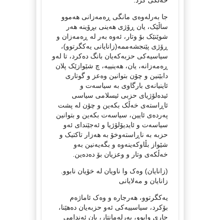
جا بەرلەوەی مانگی ڕەمەزانی هەموو
ساڵێک، یان ڕۆژی هەینی بڕۆینە هەر
شوێنێک بۆ وتار، ئەوە بەر لە ڕەمەزان و
ڕۆژی پێنجشەممە(زانایانی یەکگرتوو)،
سیاسیەکی حزبەکەیان بانگ دەکرد، تا لەو
ڕەمەزانە، یان، هەینییە، چ شێوازێک پلان
دابێنین و چۆن بتوانین وەعز و گوتاری
ئاینیانەی بارگاوی بە سیاسەت و
ئیدەلۆژیای حزبی ئیسلامی سیاسی
ئاڕاستەی خەڵک بکەین و چۆن لە پشت
پەردەی ئایین، سیاسەت بکەین و بتوانین
سیاسەت و ئایدیۆلۆژیا و ئەجێندای ئەو
حزبە بە ناڕاستەوخۆ بە هەزار تاکتیک و
شێواز بڵاوکەینەوە و بگەیەنین بەو
خەڵکەی وتار و وعزیان بۆ دەدەین.
(زانایان) وەک وا ناویان لە خۆیان نابوو.
زانایان و مەلایانی
یەکگرتوو، هەرجارە و وەک ئاماژەم
بۆکرد، سیاسییەکی ئەو حزبەیان دەهێنا،
جاری وابوو، پەرلەمانتار، یان ئەندامی