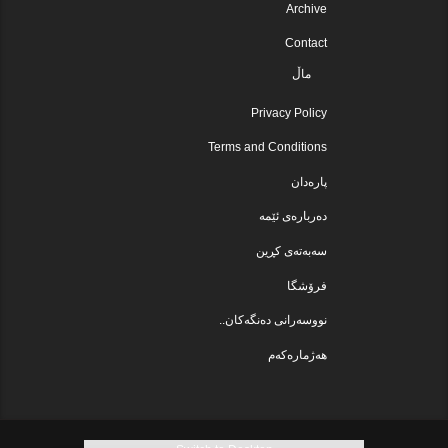
Archive
Contact
ماڵ
Privacy Policy
Terms and Conditions
پارەدان
دەربارەی ئێمە
سەبەتەی کڕین
فرۆشگا
نووسەرانی دەنگەکان..
هەژمارەکەم