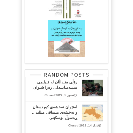
RANDOM POSTS
رۆڵی منـداڵان لە فـیلـمی
سـینه‌مـاییـدا… رەزا شـوان
تەموز 5, 2022 Closed
له‌نێوان نه‌خشه‌ی كوردستان
و نه‌خشه‌ی میساقی میللیدا..
ڕه‌سوڵ بۆسكێنی
ئازار 14, 2021 Closed