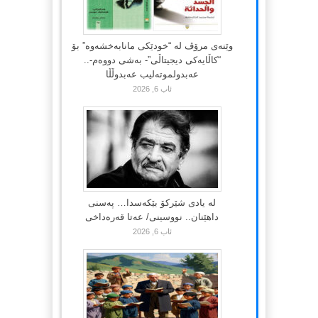
وێنەی مرۆڤ لە “خودێکی مانابەخشەوە” بۆ
“کاڵایەکی دیجیتاڵی”- بەشی دووەم-..
عەبدولموتەلیب عەبدوڵڵا
ئاب 6, 2026
لە یادی شێرکۆ بێکەسدا… پەسنی
داهێنان.. نووسینی/ عەتا قەرەداخی
ئاب 6, 2026