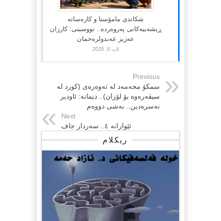
شکاندی مامۆستا و کارەساتە
ڕیشەییەکانی پەروەردە.. نووسینی: کارزان
عەزیز عەبدولرەحمان
ئاب 6, 2026
Previous
سمکۆ محەمەد لە تەوەرەی (كورد لە
سیڤەرەوە بۆ لۆزان).. دیمانە: ئاودیر
نەسرەدین.. بەشی دووەم
Next
ئێوارانە ٤.. سەردار جاف
ریکلام