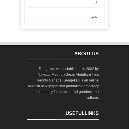
31
« تەموز
ABOUT US
Dengekan was established in 2002 by
Nawzad Medhat (Goran Abdullah) from
Toronto Canada. Dengekan is an online
Kurdish newspaper that promotes democracy
and equality for people of all genders and
cultures.
USEFULLINKS