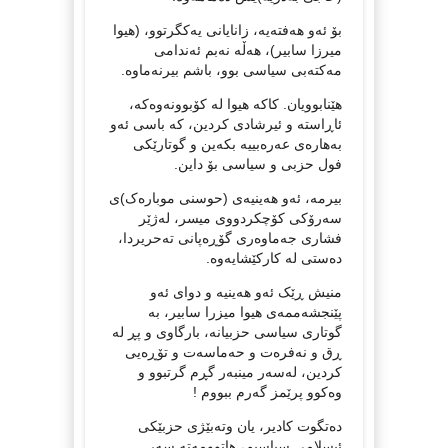
بۆ ئەو هەفتەیە، زانایانی یەکگرتوو، (هیوا
میرزا سابیر)، هەڵە نەبم ئەندامی
مەکتەبی سیاسی بوو، باشم بیرنەماوە.
هێنابوویان. کاکە هیوا لە کۆبوونەوەکە،
ئاڕاستە و ئیرشادی کردین، کە باسی ئەو
بەهارەی عەرەبییە بکەین و گوتارێکی
فول حزبی و سیاسی بۆ داین.
بیرمە، ئەو هەینیەی (حوسنی موبارەک)ی
سەرۆکی کۆچکردووی میسر، لەژێر
فشاری جەماوەری گۆڕەپانی تەحریردا،
دەستی لە کارکێشایەوە.
منیش ڕێک ئەو هەینیه و دوای ئەو
پێنجشەممەی هیوا میزرا سابیر، بە
گوتاری سیاسی حزبیانە، بارگاوی و پڕ لە
ڕق و نەفرەت و حەماسەت و تۆڕەیی
کردین، لەسەر مینبەر گڕم گرتبوو و
وەکوو پرێمز گەرم ببووم !
دەتگوت کادیر، یان وتەبێژی حزبێکی
ئیسلامی سیاسیم، هاتوومەتە سەر