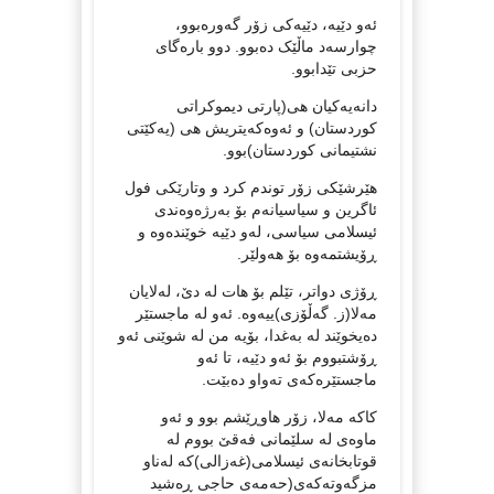
ئەو دێیە، دێیەکی زۆر گەورەبوو،
چوارسەد ماڵێک دەبوو. دوو بارەگای
حزبی تێدابوو.
دانەیەکیان هی(پارتی دیموکراتی
کوردستان) و ئەوەکەیتریش هی (یەکێتی
نشتیمانی کوردستان)بوو.
هێرشێکی زۆر توندم کرد و وتارێکی فول
ئاگرین و سیاسیانەم بۆ بەرژەوەندی
ئیسلامی سیاسی، لەو دێیه خوێندەوە و
ڕۆیشتمەوە بۆ هەولێر.
ڕۆژی دواتر، تێلم بۆ هات لە دێ، لەلایان
مەلا(ز. گەڵۆزی)ییەوە. ئەو لە ماجستێر
دەیخوێند لە بەغدا، بۆیە من لە شوێنی ئەو
ڕۆشتبووم بۆ ئەو دێیە، تا ئەو
ماجستێرەکەی تەواو دەبێت.
کاکە مەلا، زۆر هاوڕێشم بوو و ئەو
ماوەی لە سلێمانی فەقێ بووم لە
قوتابخانەی ئیسلامی(غەزالی)کە لەناو
مزگەوتەکەی(حەمەی حاجی ڕەشید