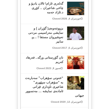
گەلەری ئارام\ ئالان بادیۆ و
چاخی شاعیران .. کۆڕی
د.ئازاد حەمە
حوزەیران 4, 2026 Closed
بزووتنەوەی( گۆڕان ) و
نمایشی مەراسیمی مردنی
نەوشیروان مستفا ! …و.
سابیر
حوزەیران 6, 2017 Closed
نان گۆڕستانی ورگه‌.. فەرهاد
کەریم
تەموز 8, 2023 Closed
“خەونی سۆهراب” سەبارەت
بە “سۆهراب سپێهری”
شاعیری ناوداری ئێرانی
ئامادەی نمایشە … مەنسوور
جیهانی
حوزەیران 12, 2020 Closed