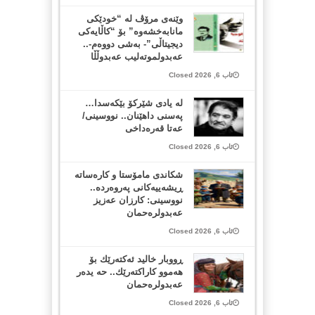
وێنەی مرۆڤ لە “خودێکی
مانابەخشەوە” بۆ “کاڵایەکی
دیجیتاڵی”- بەشی دووەم-..
عەبدولموتەلیب عەبدوڵڵا
ئاب 6, 2026 Closed
لە یادی شێرکۆ بێکەسدا…
پەسنی داهێنان.. نووسینی/
عەتا قەرەداخی
ئاب 6, 2026 Closed
شکاندی مامۆستا و کارەساتە
ڕیشەییەکانی پەروەردە..
نووسینی: کارزان عەزیز
عەبدولرەحمان
ئاب 6, 2026 Closed
ڕووبار خالید ئەكتەرێك بۆ
هەموو كاراكتەرێك.. حه یدەر
عەبدولرەحمان
ئاب 6, 2026 Closed