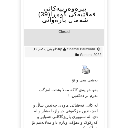
بیرەوەریيەکانی
فەقێیەکی گومڕا(39)..
شەماڵ بارەوانی
Closed
Shamal Barawani
by
کانوونی یەکەم 12,
General
2022
بەشی سی و نۆ
بەو خوایەی کاکە مەلا پشتت لەزگت
نەرم تر دەکەین..!
لە کاتی فەقێیاتی ماوەی چەندین ساڵ و
لەچەندین مزگەوتی جیاواز، لەشار و لە
دێ، لە سنووری پارێزگاکانی هەولێر و
کەرکوک و دهۆک، وتارم داو مەلایەتیم بۆ
خەڵکی کرد.