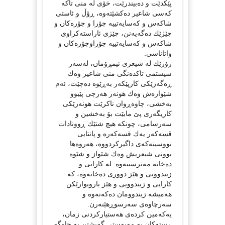
پێكدێت و دەبیندرێت، خۆی لە منی تاكە
كەسی شاعیر دەكشێتەوە، ڕۆڵ و ئاستی
شاكەس و كەسایەتییە جۆرا و جۆرەكان و
چێژێك دەگەیەنن، چێژی ئاراستەكراوی
شاكەس و كەسایەتییە جۆراوجۆرەكان و
واتاناسی.
زۆرێك لە شیعری ئیمڕۆمان، لەسەر
سیستمی تاكدەنگی منی شاعیر وەك
ڕەگەزێكی كارپێكەر بەڕێوە دەچێت، ئەم
شێوازەش وەك هونەر هەرچی پێبوو
بەخشی، چاوەڕوان ناكرێت هونەرێكی
كاریگەری پێ مابێت بۆ بەخشین و
سەرسامی، چونكە هیچ شتێك ڕوونادات
قسەكەر یەك قسەكەرە و پانتایی
نووسینەكەی داگیركردووە، هەروەها
بوونی شیعریش وەك شێواز و شێوە
دەخاتە مەترسییەوە. لە كارایی و
زیندوویی و هێز دووری دەخاتەوە، كە
كارایی و زیندوویی و هێز باروبوارێكن
هەمیشە زیندوومان دەكەنەوە و
سەرچاوەی سەرسوڕهێنەرن.
یەكەمین كردەی هەستیاركردنی زمان،
ڕستەكان بە مەبەستی گەیشتن بە چاوگە