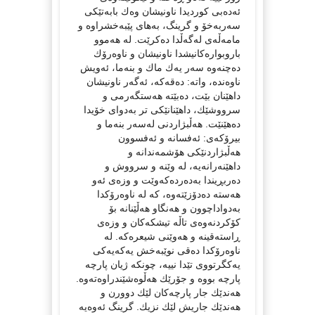
ئەدەبی كوردیدا ناونیشان وەك بابەتێكی
سەربەخۆ و گرینگ، بەهای پێبەخشراوە و
مامەڵەی لەگەڵدا دەكرێت. لە هەموو
باروبوارەكانیشدا ناونیشان و ناوەرۆك
دەچنەوە سەر یەك ماك و بنەما، ئەویش
ناوەندە، واتە: دەقەكە، ئەگەر ناونیشان
داهێنان بێت، دەبێتە هەستگەرمی و
سرووشێك، داهێنانێكی تر بەدوای خۆیدا
دەهێنێت. هەڵبژاردنی لەسەر بنەما و
بیرۆكەی: ئەفسانە و ئەفسوون
هەڵبژاردنێكی هۆشمەندانە و
داهێنەرانەیە، لە وێنە و سرووش و
دەربڕیندا بەدەردەكەوێت و وزەی ئەو
هەستە دەدۆزێتەوە، كە لە ناوەرۆكدا
بەدواداچوون و هەنگاو هەڵێنانە بۆ
كۆكردنەوەی تاڵە تیشكەكان و وزەی
ڕاستەقینە و هەوێنی شیعرەكە. لە
ناوەرۆكدا دەقی نوێبەخش یەكەیەكی
یەكگرتووی تێدا نییە، چونكە ژیان پارچە
پارچە بووە و جۆرێك هەڵوەشێندراوەتەوە.
هەندێك جار پارچەكان لێك دوورن و
هەندێك جاریش لێك نزیك. گرینگ ئەوەیە