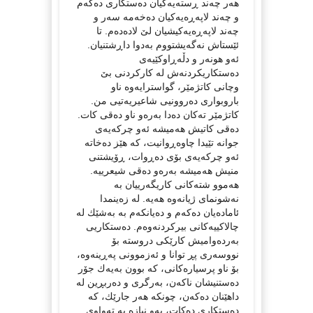
هەر چەند ڕستەیەكیان دەستكاری دەكەم
و چەند لاپەڕەیەكیان دەخەمە سەر و
چەند لاپەڕەیەكیشیان لێ لادەدەم. تا
ئێستاش نەگەیشتووم بەدوا داڕشتنیان.
ئەو هونەر و دڵەڕاوكێیەی
دەستكاریكردنەش لە كاركردنی بێ
وچانی كاتژمێر، گواسترایەوە ناو
باروبواری دەروونیی شاعیریەتیی من.
كاتژمێر تەكان دەدا بەرەو ناو دەقی كات.
دەقی كاتیش هەمیشە ئەو چركەیەی
جوانە تێیدا چاوەڕوانیت، كە هێز دەخاتە
ئەو چركەیەی بۆی دەڕوات، ڕۆیشتنی
منیش هەمیشە بەرەو دەقی شیعرییە.
هەموو شتەكانی كاریگەرییان بە
نەشونمای ژیانەوە هەیە. لە زەینمدا
ئامادەیان دەكەم و دەیانكەم بە بەشێك لە
چالاكییەكانی بیركردنەوەم. دەستكاریی
بەردەوامیش كارێكی دروستە بۆ
نووسەری پڕ توانا و ئەزموونی پەڕینەوە،
بۆ ناو پرسیارەكانی، كە بوون بەیەك جۆر
دەستنیشان ناكەن، بەرگری و دەربڕین لە
داهێنان دەكەن، چونكە هەر جارێك، كە
دەستكاری دەكات، بەو نیازە بە تەواوی