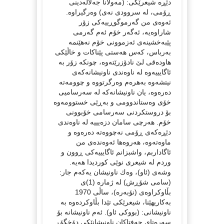
دێڕە شیعرێكی: (مەولانا جەلالەدینی
ڕۆمی، لە سروودی نەی) وەرگیراوە.
ئەوەی من گەرموگوڕییەكی زۆر
شاراوەیە، ئەگەر خۆم ئەم گەرمی
پێبەخشینەی ئەزموونی خۆم نەهێنمە
بەرباس، كەس هەستی پێناكات و خاڵێكی
هاودەقی لێ نادۆزرێتەوە، چونكە زۆر بە
ئاگایییەوە لە ناوەندی ناونیشانەكەی
نیتشەوە بەهرەم وەرگرتووە و چوومەتە
دەرەوە، یان ناونیشانەكە لە سەرسامیی
خۆی وەستاندوومی و بەڕێی خستوومەوە
بۆ دروستكردنی سەرسامی خۆبوونی
خۆم. هەرچی سامان دزەیییە لە ناوەندی
دێڕەكەی ڕۆمی نەچووەتە دەرەوە و
ماوەتەوە، هەروەها ئەوەندەی من
ئاگاداربم، واشبزانم ئاگایییەكی ڕوون و
وردم لە شیعری نوێی كوردیدا هەیە.
وشەی (ئاو)، وەك ناونیشان یەكەم جار:
(سامی شۆڕش) لە ژمارە (1)ی
بڵاوكراوەی (نۆبەرە)، ساڵی 1970
بەكاریهێنا، شیعرێكی تێدا بڵاوكردەوە بە
ناونیشانی: (بووكی ئاو). ئەم ناونیشانە بۆ
سەرەتای حەفتاكان ناونیشانێكی دۆخگۆڕ