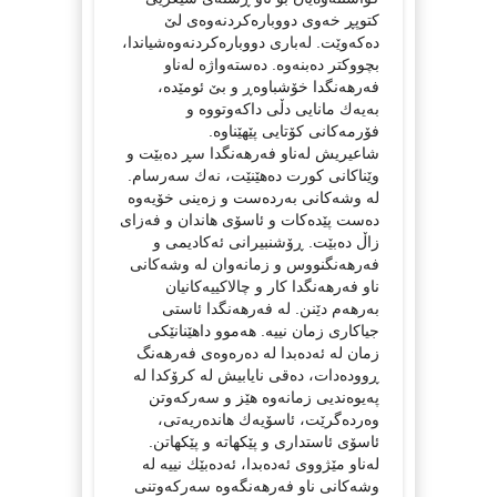
كتوپڕ خەوی دووبارەكردنەوەی لێ
دەكەوێت. لەباری دووبارەكردنەوەشیاندا،
بچووكتر دەبنەوە. دەستەواژە لەناو
فەرهەنگدا خۆشباوەڕ و بێ ئومێدە،
بەیەك مانایی دڵی داكەوتووە و
فۆرمەكانی كۆتایی پێهێناوە.
شاعیریش لەناو فەرهەنگدا سڕ دەبێت و
وێناكانی كورت دەهێنێت، نەك سەرسام.
لە وشەكانی بەردەست و زەینی خۆیەوە
دەست پێدەكات و ئاسۆی هاندان و فەزای
زاڵ دەبێت. ڕۆشنبیرانی ئەكادیمی و
فەرهەنگنووس و زمانەوان لە وشەكانی
ناو فەرهەنگدا كار و چالاكییەكانیان
بەرهەم دێنن. لە فەرهەنگدا ئاستی
جیاكاری زمان نییە. هەموو داهێنانێكی
زمان لە ئەدەبدا لە دەرەوەی فەرهەنگ
ڕوودەدات، دەقی نایابیش لە كرۆكدا لە
پەیوەندیی زمانەوە هێز و سەركەوتن
وەردەگرێت، ئاسۆیەك هاندەریەتی،
ئاسۆی ئاستداری و پێكهاتە و پێكهاتن.
لەناو مێژووی ئەدەبدا، ئەدەبێك نییە لە
وشەكانی ناو فەرهەنگەوە سەركەوتنی