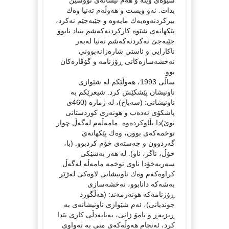
بدات. ئەو ویست و هەوڵەم تەنیا وەك
بیركردنەوەیەك مایەوە و جێبەجێم نەكرد،
پێكهاتەی شێوە كاركردنەكەشم بنیاد نابوو.
جێبەجێ نەكردنەكەشم تەنیا لەبەر
ناكارایی و ئاستی شارەزانەبوونی
نەخشەسازەكانی ڕۆژنامە و گۆڤارەكان
بوو.
ساڵی 1993، هەوڵێكم لە شێوازی
ناونیشان پێشكێش كرد. شیعرێكم بە
ناونیشانی: (سەباح)، لە ژمارە (460ی
پاشكۆی ئەدەب و هونەری كوردستانی
نوێ)دا بڵاوكردەوە. مامەڵەم لەگەڵ چوار
توخمەكەی بوون، وەك پێكهاتەی
گەردوون و جەستەی خۆم كردبوو. (با،
خۆڵ، ئاگر، ئاو). لە هەر بەشێكی
سەربەخۆدا ناوی توخمە مامەڵە لەگەڵ
كراوەكەم وەك ناونیشانی لاوەكی لەژێر
بەشەكە دانابوو، نەخشەسازی
ڕۆژنامەكە هونەرمەند: (هەڵگورد
جوندیانی)، ئەم شێوازی ناونیشانەی بە
ڕیزپەڕ و نامۆ زانی، بەنابەدڵی كاری تێدا
كرد، ئەنجام هەوڵەكەی منی بە تەواوی