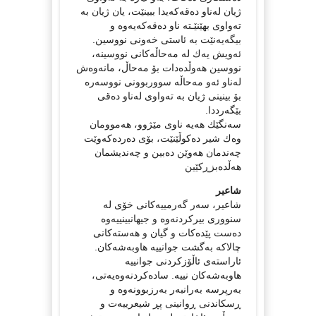
ژیان لەناو دەقەكەیدا ببینێت، یان ژیان بە
تەواوی بهێنێـتە ناو دەقەكەیەوە و
بیگەیەنێت بە ئاستی خەونی نووسین.
ئەویش یەك لە مەحاڵەكانی نووسینە،
نووسین هەوڵدەدات بۆ مەحاڵ، مانەوەش
لەناو ئەو مەحاڵە سووربوونی نووسەرە
بۆ بینینی ژیان بە تەواوی لەناو دەقی
بێگەرددا.
سەنگێك هەیە ناوی مێژوو، هەموومان
وەك شیر دەكوڵێنێت، بۆی دەردەكەوێت
چەندمان هەوێن دەبین و چەندیشمان
هەڵدەبزڕكێین
شاعیر
شاعیر، سەر گەرمییەكانی خۆی لە
سنووری بیركردنەوە و جیهانبینییەوە
دەست پێدەكات و گیان و هەستەكانی
چالاكە بەگشت جوانییە هاوبەشەكان.
ئاراستەی ئاڵۆزكردنی جوانییە
هاوبەشەكان نییە. سادەكردنەوەیەتی،
بەرپرسە بەرانبەر بەرزبوونەوە و
ڕسكاندنی ڕوانینی پڕ شیعرییەت و