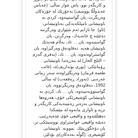
و كاریگەر بوو، پاش چوار ساڵی: (عەباس
عەبدوڵڵا یووسف) بەجۆرێك لە جۆرەكان
وەریگرت، یان گواستییەوە، كردی بە
ناونیشانی نامیلكەیەكی بەناونیشانی:
(ئاو). جا نازانم ئەم شێوازی وەرگرتنە
دەچێتە چ خانەیەك، وەرگرتن، یان
گواستنەوە، یان … تاد، بەڵام هەندێك
ناونیشان هەیە. دەقاودەق وەرگیراوە، یان
گواستراوەتەوە، یان … تاد، (بەفری گەرم
– الثلج الحار) لە بنەڕەتدا ناونیشانی
ڕۆمانێكی: (یوری بونداریف)ە، (غائب
طعمة فرمان) وەریگێڕاوەتە سەر زمانی
عەرەبی. (نەوزاد ڕەفعەت) لە ساڵی
1992، دەقاودەق وەریگرتووە، یان
گواستوویەتییەوە، یان … تاد، كردی بە
ناونیشانی كۆشیعرێكی خۆی، هەروەها
ناونیشانی بەزەبر زەمینەیەكی كاریگەر و
ترپە و ئاوازی مانەوە لە مێشكدا
دەهێڵێتەوە و واقیعی خۆی تێدەپەڕێنی،
دەبێتە واقیعی خواستراوی نووسینێكی تر،
یان دۆخگۆڕینێك. نموونە: ناونیشانی
كۆشیعری: (گوڵە بەدەكان)ی بۆدلێر،