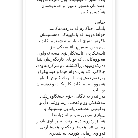
چەندمان هەوێن دەبین و چەندیشمان
هەڵدەبزڕكێین
جیایی
پانتایی جیاكارم لە بەرهەمەكانمدا
خوڵقاندووە، لە پانتایییەكدا دەستنیشان
ناكرێم. ئەرێ لە پانتایییە شیعرییەكاندا،
دەچمەوە سەر چ پانتایییەكی خۆ
تایبەتیكردن. تایبەتكار بۆی هەیە تەواوی
هەبووەكانی، كە توانای كاریگەرییان تێدا
دەركەوتووە، ڕاكێشێتە ناو بیركردنەوەی
چالاكی، كە بەردەوام هێما و هێماپێكراو
بەرهەم دەهێنێت. لە یەك كاتیش لەناو
هەموو پانتایییەكاندا كار بكات و دەستیان
بۆ ببات.
بەرانبەر بە ئاگایی خۆم جەنگاوەرێكی
مەشقكردوو و ئەهلی زیندووێتی دڵ و
یەكێـتیی ئەشقم، پانتایی ئێستێتیكا و
ڕێبازی وردبوونەوەم لە ژیانمدا
هەڵبژاردووە، دەمەوێت بە ڕاناوی نادیار
زمانی تێدا هەستیار بكەم، هەستیاریی
تەواوی زمانی كوردی لە شیعری