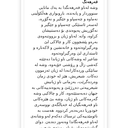
فەرهەنگ
وشە لەناو فەرهەنگدا بە یەك مانایی
سنووردار و پابەندە، باروبواری هەڵكۆڵینی
نەماوە و چەسپاو و جێگیر و نەگۆڕە،
لەسەر ئاستێكی چەسپاو و جێگیر و
نەگۆڕیش پەیوەندی بۆ دەستنیشان
كراوە، واتە: لەناو ژیان و بزووتنەوەی
بەرەو پێشچوون كار و چالاكی لێ
وەرگیراوەتەوە و خانەنشین و لاكەنارە و
ئاستداری لێ وەرگیراوەتەوە.
شاعیر لە وشەكانی ناو ژیاندا دەچێتە
كەشی زاڵ و ڕۆشنی خۆیەوە، وشە لە
ساتێكی وردەكارانەدا لە ژیان ئەزموون
دەكات. شیعریش، هێز لە خودی زمان
وەردەگرێت، بەزمانی ناو ژیانیش
شیعرییەتی دەڕژێتێ و پەیوەندییەكانی بە
جیهان دەبەستێتەوە، كار و چالاكیی وشە
گەرمەكانی ناو ژیان، وشە بێ هێزەكانی
ناو فەرهەنگیان لە خەیاڵگەی نووسەری
خودوریا دەربەدەر كردووە. هەست بە
نائومێدییەكی ترسناك دەكەم لەو وشانەی
لەناو فەرهەنگاندا وەنەوز دەدەن. دوای
گواستنەوەیان بۆ ناو ڕستەی شیعریی