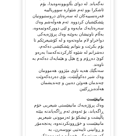
نەگەیاند. لە دوای بڵاوبوونەوەیدا، بۆم
ئاشكرا بوو ئەم شێوازە سووریالییە
فەرەنسییەكان لە سەرەتای دروستبوونیان
پێشكێشیان كردووە. ئەم هەوڵەشم وەك
سەرەتایەك مایەوە و لێی دووركەوتمەوە،
بەڵام ناونیشان بەوێنە وەك پرۆژەیەكی
دواخراو لام ماوەتەوە و لە كۆشیعرێكم تا
بۆم بكرێت و بتوانم پێشكێشی دەكەم،
دەشزانم لە شێوە كاركردنەكەمدا بەرەو
كوێ دەڕۆم و چ هێڵ و هێمایەك دەكەم بە
ناوەند.
سەنگێك هەیە ناوی مێژوو، هەموومان
وەك شیر دەكوڵێنێت، بۆی دەردەكەوێت
چەندمان هەوێن دەبین و چەندیشمان
هەڵدەبزڕكێین
مانیفێست
وەك پرۆژەیەك مانیفێستی شیعریی خۆم
ڕاگەیاند، بۆ ئەوەی ئەم ڕاگەیاندنە ببێتە
پاڵپشت و تیشكۆ بۆ ئەزموونی شیعریم.
مانیفێست و خۆڕوونكردنەوە، پەنجەمۆر
و ڕوانینی تایبەتیی نووسەرن، بە
كەرەستەیەكی خەمڵیو و ئەزموونێكی