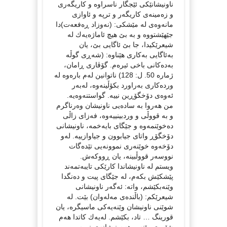
ناونیشانێكی ئێجگار ناسراوە و كاریگەری
و زەمینەی كاریگەر و ترپە و ئاوازی
مانەوەی لە مێشكی: (نەوزاد ڕەفعەت)دا
جێهێشتووە و بە بێ هیچ ئاماژەیەك لە
شیعرێكیدا، جا بێ ئاگایی بێ، یان
بەئاگایی بەكاری هێناوە: (شەڕی گوڵە
بەدەكانی باخی ئیرەم. گۆڤاری ڕامان،
ژمارە 50. ل: 128) ناتوانین لەم بارەوە لە
وردەكاری بەراورد بكۆڵینەوە، لەبەر
ئەوەی دۆخگۆڕین نییە. گواستنەوەیە.
من هەروا بە سادەیی ناونیشان وەرناگرم
و بە قووڵی و وردبینییەوە، فەزای زاڵی
دەخوێنمەوە و جێگای بایەخمە، ناونیشانی
دۆخگۆڕ واتای جیابوون و جیاوازییە. لەو
دۆخەوە خوێنەری نموونەیی تێدەگات
نووسەر قووڵبینە، یان ڕووكەش.
ویستم لە ناونیشاندا كارێكی تایبەتمەند
پێشكێش بكەم، لە جێگای پیت و دەنگدا
وێنەبكێشم، واتە: ئەگەر ناونیشانی
شیعرێكم: (باڵندەی مەلەوان) بێت. لە
شوێنی ناونیشان وێنەیەكی ماسیگرە، یان
قورینگ … تاد، بكێشم. لەیەك كاتدا هەم
شێوەی وێنە و هەم نیشانەی نووسین