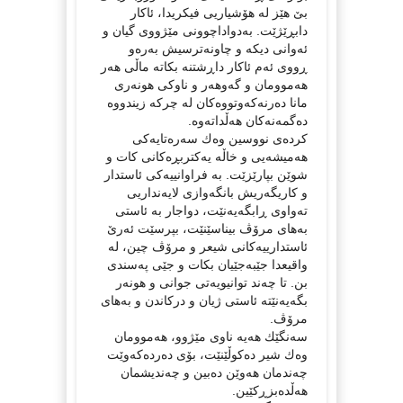
بێ هێز لە هۆشیاریی فیكریدا، ئاكار
دابڕێژێت. بەدواداچوونی مێژووی گیان و
ئەوانی دیكە و چاونەترسیش بەرەو
ڕووی ئەم ئاكار داڕشتنە بكاتە ماڵی هەر
هەموومان و گەوهەر و ناوكی هونەری
مانا دەرنەكەوتووەكان لە چركە زیندووە
دەگمەنەكان هەڵداتەوە.
كردەی نووسین وەك سەرەتایەكی
هەمیشەیی و خاڵە یەكتربڕەكانی كات و
شوێن بپارێزێت. بە فراوانییەكی ئاستدار
و كاریگەریش بانگەوازی لایەنداریی
تەواوی ڕابگەیەنێت، دواجار بە ئاستی
بەهای مرۆڤ بیناسێنێت، بپرسێت ئەرێ
ئاستدارییەكانی شیعر و مرۆڤ چین، لە
واقیعدا جێبەجێیان بكات و جێی پەسندی
بن. تا چەند توانیویەتی جوانی و هونەر
بگەیەنێتە ئاستی ژیان و دركاندن و بەهای
مرۆڤ.
سەنگێك هەیە ناوی مێژوو، هەموومان
وەك شیر دەكوڵێنێت، بۆی دەردەكەوێت
چەندمان هەوێن دەبین و چەندیشمان
هەڵدەبزڕكێین.