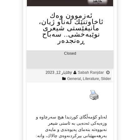
ئەزموون وەك
ئاخاوتنێك لەناو ژیان،
مانیفێستی شیعری
نوێبەخشی.. سه‌باح
ڕه‌نجده‌ر
Closed
Sabah Ranjdar
by
ئایار 12, 2023
General
,
Literature
,
Slider
لەناو كۆمەڵگای كوردیدا هیچ سەرچاوە و
وزەیەكی ئەدەبی بە ئاستی شیعر
نەبووەتە بنەمای پەیوەندی و مایەی
بەرهەمهێنانی بیركردنەوەی چالاك، واتە: