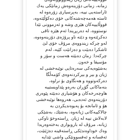
زمانە، زمانی دۆزینەوەش زمانێكی یەك
ئاراستەیی نییە، بەپرسیاری زۆرەوە لە
ئاستە هەمەچەشنەكانی خۆی دەكۆڵێتەوە،
قووڵایییەكان هێزی وشە و ئەزموونی تێدا
نوستووە، لە دەربڕیندا ئەم هێزە تاقی
دەكرێتەوە و دێتە ناو پرۆژەی دۆزینەوەوە،
لەو چركە زیندووەی مرۆڤ خۆی لێ
ئاشكرا دەبێت و دەزانێت كێیە، لەم
چركەدا: زمان دەبێتە هەست و سۆز و
مۆسیقا و خەون.
بەشێوەیەكی سەرەتایی نوێبەخشی لە
ژیان و بیر و بیركردنەوەی كۆمەڵگا
دەركەوتووە و هەنگاوی بۆ نراوە،
بنەماكانی گۆڕان بەرەو پێداویستییە
هاوچەرخەكان و هۆشیاری دەبێتە پێوەری
دۆزینەوەی ئەدەبی، هەروەها نوێبەخشی
هۆ و ئامانجە بۆ پەیوەندیكردن بە
چالاكییەكانی ژیانەوە، بەشێك، بەشێكی
لابەلاش نییە لە ژیان. ڕاستەوخۆ ناوكی
ژیانە، مرۆڤ لە باروبواری بەختەوەریدا
وەك خوداوەندێكی ڕاستەقینە دەژێنێت،
ئەفسانە و ئەفسوونێكی واشی تێدایە