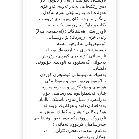
دەق ڕێكبخات، لەبەر ئەوەی ئەو خۆی
هەوڵدەدات بە زمانێكی نەرم لەگەڵ
ڕەگەز و توخمەكان پەیوەندی دروست
بكات و هاوگونجان پەیدا بكات، لە
ناوەڕاستی هەشتاكاندا: (ئەحمەدی مەلا)
زێدی خۆی: (زەردك) بۆ ناونیشانی
كۆشیعرێكی بەكارهێنا. ئەمە
دەستپێشخەری و دیاردەیەك بوو لە
ناونیشانی كۆشیعری كوردی، زۆریش
بەجوانی گەیشتووە بە ناوەندی خۆبوونی
داهێنان.
بەشێك لەناونیشانی كۆشیعری كوردی
بەلامەوە وردبوونەوە و مەودایەكی
هونەری و دۆخگۆڕن و سەرسامبوومە
پێیان، نەشمتوانیوە سەرسامیی خۆم
بەرانبەریان بشارمەوە، ئاستێكی باڵایان
بەدەقەكان داوە و هۆكارێك بوونە لە
هۆكارەكانی داهێنان و گەلێك پنتیش لە
ناوەرۆكدا ڕووندەكەنەوە، ئەو ناونیشانەی
سەرسامیان كردووم ئەمانەن:
یەكەم: سەمای بەفری ئێواران – ی
جەلال بەرزنجی.