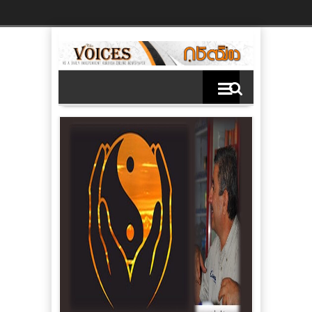
Ski
t
th
conten