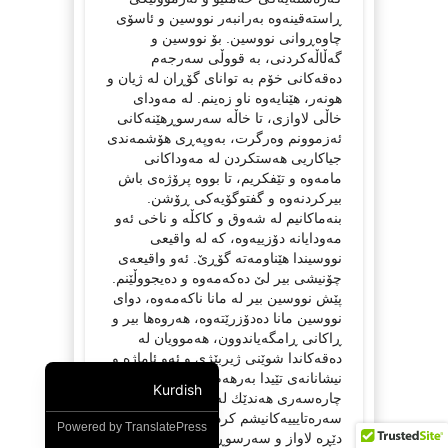
ڕاستەقینەوە بەرانبەر نووسین و ئاسۆی
چاوەڕوانی نووسین. بۆ نووسین و
گەڵاڵەكردنی، بە قووڵی سەرجەم
دەقەكانی خۆم بە توانای گۆڕان لە ژیان و
هونەر، هێنایەوە ناو زەینم. لە مەودای
خاڵی لاوازی، تا خاڵە سەرسوڕهێنەكانی
ئەزموونم وەرگرت، بەوپەڕی هۆشمەندی
جیاكاریی هەستكردن لە مەوداكانی
مامەوە و تێفكریم، تا بووە پرۆژەی باش
بیركردنەوە و گفتوگۆیەكی ڕۆشن.
بنەماكانیم لە شەوق و كاكڵە و ناخی ئەو
مەودایانە دۆزییەوە، كە لە واقیعی
نووسیندا هێناومەتە گۆڕێ. ئەو واقیعەی
چۆنیشی بیر لێ دەكەمەوە و دەیجووڵێنم.
پێش نووسین بیر لە مانا ناكەمەوە، دوای
نووسین مانا دەدۆزرێتەوە، هەروەها بیر و
ڕاكانی ڕامگەیاندوون، هەموویان لە
دەقەكاندا شوێنی ژیربێژی و ئەو ئاماژە و
نیشانانەی تێیدا بەرهەم هاتوون، ئاشكران.
Kurdish
چارەسەری هەندێك لە هەستە ڕۆمانسییە
سەرەتایییەكانیشم كردوون، هێڵم بە ژێر
Powered by
TranslatePress
دێڕە لاواز و سەرسوڕهێنەكانی كێشاون.