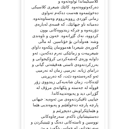
كلاسیكیماندا تواوەتەوە و
دەركەوتووەتەوە. كاتێك شیعری كلاسیكی
دەخوێنمەوە هەست دەكەم تەواوی
زمانی كوردی ڕووبەڕووم وەستاوەتەوە.
دەمباتە ناو جیهانێك، كە قسەی لەبارەی
دۆزینەوە و چركە زیندووەكانی بوون
كردووە، نەك گێڕانەوە. خەون و ناوەندی
وشە: هەوڵدانن بۆ خۆناسین. لە ماڵی
گەورەی شیعردا هەموومان پێكەوە داوای
شیعرییەت و زمانێكی نەرم دەكەین، ئەو
داوایە وزەی گەشەكردنی كرۆكیجوانی و
بەرزكردنەوەی ئاستی هەقیقەتی گیانی و
درامای ژیانە. نەرمیی زمان لە نەرمیی
ئەو كەرەستەوە دێت، كە دەربڕینی
لێدەكات، زمان شانەیەكی زیندووی زۆر
قووڵە لە جەستە و پێكهاتەی مرۆڤ لە
گۆڕانی دید و پەیوەندییەكاندا.
جیاییی تاقیكردنەوەی من ئەوەیە: جیهانی
پارچە پارچە دەخوڵقێنم و پەیوەندیی هێما
و هێماپێكراویش دەپچڕێنم و
دەستنیشانیان ناكەم. سەرچاوەكانی
نووسین و ئاستەكانی دەنگ و تێبینیكردن و
سەرنجدانم، لە جوانیی بێگەرد و بێ