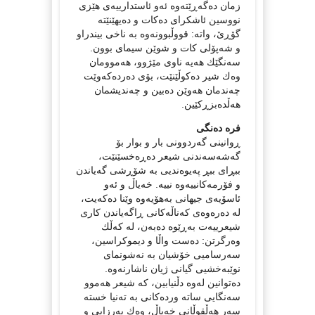
زمان دەگەڕێتەوە ئەو ئاستدارییەی هێزی
نووسین ئاشكرای دەكات و دەیهێنێتە
گۆڕێ، واتە: قووڵبوونەوە بە ناخی بیندراو
و شەپۆلی كات و شوێن سیمای بوون.
سەنگێك هەیە ناوی مێژوو، هەموومان
وەك شیر دەكوڵێنێت، بۆی دەردەكەوێت
چەندمان هەوێن دەبین و چەندیشمان
هەڵدەبزڕكێین.
فرە دەنگی
ڕوانینی گەردوونی بار و بوار بۆ
گەشەسەندنی شیعر دەڕەخسێنێت،
ببڕای ببڕ پەیوەندیی بە شۆڕشی گەیاندن
و فۆرمەكانییەوە نییە. خەیاڵ و ئەو
ئاسۆیەی جیهانی بەهۆیەوە وێنا دەكەیت،
لە دەرەوەی كەناڵەكانی ڕاگەیاندن كاری
شیعرییەت بەڕێوە دەبەن، لە كەڵك
وەرگرتن: دەست واڵا و دیموكراسین،
سەرسامیی خۆشیان بە نەشونمای
نوێبەخشیی گیانی ژیان ناشارنەوە.
دەتوانین لەوە دڵنیابین، كە شیعر هەموو
سەنگایی ساتە وردەكانی بە تەنیا خستە
سەر هەڵقوڵانی خەیاڵ، وەك بەرزایی و