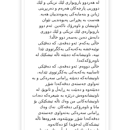
لە هەردوو باروبواری لێك نزیكی و لێك
دووریی پارچەكان هەرەم و دەربڕینی
ژیانن و بنەمایەكی پەیوەندییان هەیە.
هەست بە پچڕانی پەیوەندیی نێوان
ناونیشان و ناوەرۆك ناكەین. ئەم دوو
باروبوارەی لێك نزیكی و لێك دووری
دابەش دەبن بەسەر دوو خاڵدا:
خاڵی یەكەم: ئەو دەقەی، كە دەقێكی
نوێبەخشە یەكەیەكی یەكگرتووی تێدا
نییە، ناونیشانەكە دەبێتە تاڵە تیشكێك لە
ناوەرۆكەكەدا.
خاڵی دووەم: ئەو دەقەی، كە دەقێكی
ئاسایییە یەكەیەكی یەكگرتووی تێدایە،
ناونیشانەكە دەبێتە ڕامانی سەرەكی و بە
تەواوی جەستەی دەقەكەدا شۆڕ
دەبێتەوە و دەبێت بە ڕایەڵ و تانوپۆ، لە
ناونیشانەوەش درێژە بە شیعرەكە دەدات
ناونیشانەكانی من وەك تاڵە تیشكێكن بۆ
مانا و ناوەرۆكی دەقەكان. نەك وەك
ڕامانی سەرەكی بەتەواوی جەستەی
دەقەكەدا شۆڕ بووبێتەوە، هەروەها تاڵە
تیشكەكان لەخۆیدا كۆ دەكاتەوە.
ناونیشان ناتوانێت ڕایەڵ و تانوپۆی ناو