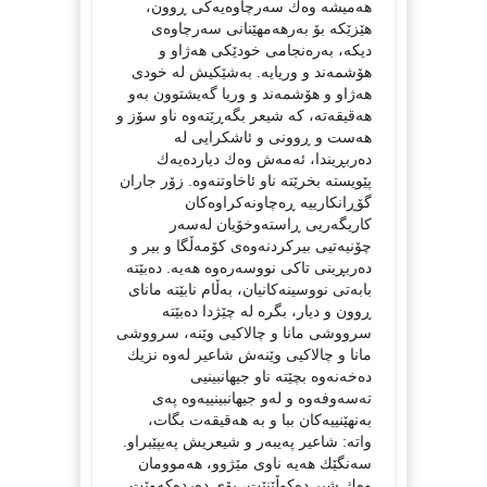
هەمیشە وەك سەرچاوەیەكی ڕوون،
هێزێكە بۆ بەرهەمهێنانی سەرچاوەی
دیكە، بەرەنجامی خودێكی هەژاو و
هۆشمەند و وریایە. بەشێكیش لە خودی
هەژاو و هۆشمەند و وریا گەیشتوون بەو
هەقیقەتە، كە شیعر بگەڕێتەوە ناو سۆز و
هەست و ڕوونی و ئاشكرایی لە
دەربڕیندا، ئەمەش وەك دیاردەیەك
پێویستە بخرێتە ناو ئاخاوتنەوە. زۆر جاران
گۆڕانكارییە ڕەچاونەكراوەكان
كاریگەریی ڕاستەوخۆیان لەسەر
چۆنیەتیی بیركردنەوەی كۆمەڵگا و بیر و
دەربڕینی تاكی نووسەرەوە هەیە. دەبێتە
بابەتی نووسینەكانیان، بەڵام نابێتە مانای
ڕوون و دیار، بگرە لە چێژدا دەبێتە
سرووشی مانا و چالاكیی وێنە، سرووشی
مانا و چالاكیی وێنەش شاعیر لەوە نزیك
دەخەنەوە بچێتە ناو جیهانبینیی
تەسەوفەوە و لەو جیهانبینییەوە پەی
بەنهێنییەكان ببا و بە هەقیقەت بگات،
واتە: شاعیر پەیبەر و شیعریش پەیپێبراو.
سەنگێك هەیە ناوی مێژوو، هەموومان
وەك شیر دەكوڵێنێت، بۆی دەردەكەوێت