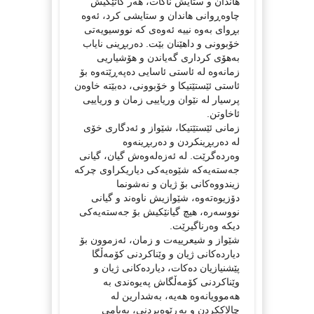
هاندان و ستایش ناكات، هەر كاتێكیش
چاوەڕوانی هاندان و ستایشی كرد، ئەوە
بڕوای بەوە نییە ئەوەی كە نووسیویەتی
خۆبوونی و داهێنان بێت. دەربڕینی نایاب
بەهۆی كرداری گەیاندن و هۆشیاریی
زمانەوە لە ئاستی ئاسایی دەپەڕێتەوە بۆ
ئاستی ئێستێتیكا و خۆبوونی، دەبێتە خاوەن
پرسیار لە نێوان وریاییی زمان و وریاییی
ئاخاوتن.
زمانی ئێستێتیكا، شێواز و ئەدگاری خۆی
لە دەربڕینكردن و دەربڕینەوە
وەردەگرێت. لە ئەزەلەوەش گیان، گیانی
جەستەیەكە شێوەیەكی دیاریكراوی چركە
زیندووەكانی بۆ ژیان و نەشونما
دۆزیوەتەوە، شێوازیش ناوەند و گیانی
نووسەرە، هیچ گیانێكیش بۆ جەستەیەكی
دیكە وەرناگیرێت.
شێواز و شیعرییەت و زمان، ئەزموون بۆ
دیاردەكانی ژیان و وێناكردنی كۆمەڵگا
پێشنیازیان دەكات، دیاردەكانی ژیان و
وێناكردنی كۆمەڵگاش پەیوەندی بە
هەموویانەوە هەیە، بەشدارین لە
چالاككردن و بەڕێوەبردنی، پەیامی