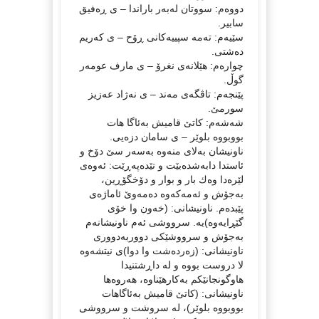
دووەم: سووتان لەبەر باراندا – ی ڕەفیق
سابیر.
سێیەم: تەمە سپییەكانی ڕۆح – ی كەریم
دەشتی.
چوارەم: هێلانەی نغرۆ – ی مارف عومەر
گوڵ.
پێنجەم: تاڤگەی مەند – ی نەژاد عەزیز
سورمێ.
شەشەم: كاتێ قامیش بەئاگا هات
بووبووە بلوێر – ی سامان دزەیی.
ناونیشان بەلای منەوە بەسەر سێ دۆخ و
ئاستدا دابەشدەبێت و تێدەپەڕێت: ئەوەی
لێرەدا وەك بار و بوار و دۆخگۆڕین،
بەجۆش و ئەمەكەوە دەمەوێ ئاماژەی
پێبدەم. ناونیشانی: (خەون وا خۆی
گێڕایەوە)یە. سرووشی ئەم ناونیشانەم
بەجۆش و سرووشێكی دووربەدووری
ناونیشانی: (زەردەشت وا دوا)ی نیتشەوە
لا دروست بووە و لە داڕشتنیدا
هاوگونجانێكم بەكارهێناوە، هەروەها
ناونیشانی: (كاتێ قامیش بەئاگاهات
بووبووە بلوێر)، لە سروشت و سرووشی