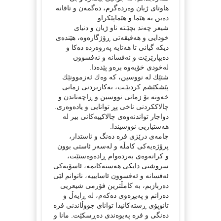
هاوتای ژیان وەردەگرم، دەگمەن و تاقانە
دەبن بە هێما و هێماپێكراو.
شیعر چەند بچێـتە ناو ژیان و دنیای
خودایی و هەقیقەتی ڕۆژگارەوە، هێندەی
دیكە گیانی تا هەتایە پەروەردە دەكا و
دەیپارێزێت و ئەفسانە و ئەفسوون
لەخودی خۆیەوە برەو پێدەدا.
شتێك لە نووسین، كە وەك ئەزموونێك
پێشكێشم كردبێـت، بەكاربردنی زمانی
خەونە بۆ زمانی نووسین و ڕاچەناندن و
چالاككردنی ناخی پڕ توانایی و یادەوەری.
دواجار تواندنەوەی چالاكییەكانی بیر لە
هەستیاریی نووسیندا.
چامەی درێژی فرە دەنگ و ئاستدار،
پرۆژەیەكی كامڵە و لەسەر ئاستی بوون
و كرانەوەی بەردەوام ڕادەوەستێت،
سروشتی دایكی هەستەكانمە، ئاسۆیەكی
ئەفسانە و ئەفسوون ئاسایییە، ناتوانم لێی
دەربازبم، بە كامڵترین فۆرمی شیعریی
دەزانم و پەیڕەوی دەكەم، لە ڕایەڵ و
تانوپۆی ڕستەكانیدا توانای جووڵاندنی فرە
دەنگی و فرە پەیوەندی دەڕسكێت. مانا و