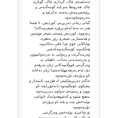
ئەندێشەی چاك، كرداری چاك، گوتاری
چاك. هەروەها بەو پایە كۆمەڵایەتی و
ڕۆشنبیرییەش پەسند نەكراوە و
نەدرەوشاوەتەوە.
گیانی زمانی دەربڕینی كوردیش، تا ئێستا
هەر بە تەنیا لەناو پرۆژە شیعرییەكاندا
زیندووە، كوردیش ویستی شیعر نووسین
و هەستیاریی شیعری زۆر بەهێزە،
تواناكانی خۆی تێدا تاقی دەكاتەوە،
هەڵكەوتە كۆمەڵایەتییەكەشی
وەریدەگرێت و ڕەوایی بە بەردەوامبوون
و پەرەسەندنی دەدات، داهێنان بە
وەرگرتنی قووڵایییەكانی ژیان بەرهەم
دێ، لەم بەرهەمهێنانەشیدا ژیان دەخاتە
ناو پرۆژەی دۆزینەوەوە.
ئەگەر دەربڕینێكیش لە فۆرمی ئاستدار و
تیشكۆی خۆماڵییەوە دانەچۆڕابێتە ناو
بوون و زەمینەی تەواوی دەربڕینەوە،
بەهیچ شێوە و كەشوهەوایەك ناتوانێت
نوێبەخش بێت و بێتە ناو پرۆژەی
دۆزینەوەوە.
بۆ شاعیری نوێبەخش وەرگرتنی
قووڵایییەكانی ژیان زیندووبوونەوەی