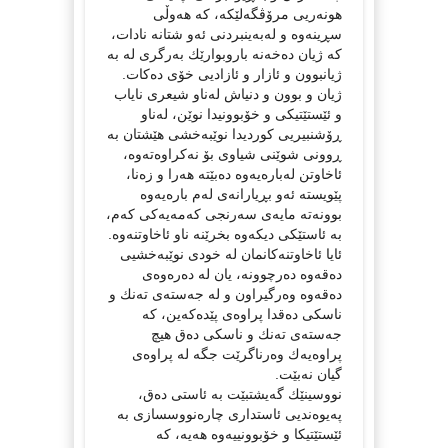
هونەریی مرۆڤگەلێكە، كە هەوڵی
سڕینەوە و لەبەینبردنی ئەو شتانە نادات،
كە ژیان دەخەنە باروبوارێك بەرگری لە بە
ژیانبوون و ئازار و ئازادیی خۆی دەكات.
ژیان و بوون و دنیاش لەناو شیعری نایاب
و ئێستێتیكی و خۆبوونیدا نوێن، لەناو
ڕۆشنبیریی كوردیدا نوێبەخشی هێشتان بە
ڕوونی شوێنی شیاوی بۆ نەكراوەتەوە،
ئاخاوتن لەبارەیەوە دەبێتە هەرا و زەنا،
پێویستە ئەو بڕیارانەی لەم بارەیەوە
بوونەتە مایەی سەرنجی كەمەیەكی كەم،
بە ئاستێكی دیكەوە بخرێنە ناو ئاخاوتنەوە.
ئایا ئاخاوتنەكانمان لە خودی نوێبەخشیی
دەقەوە دەرچوونە، یان لە دەرەوەی
دەقەوە وەرگیراون و لە جەستەی تەنك و
ناسكی دەقدا پراوەی پێدەكەین، كە
جەستەی تەنك و ناسكی دەق هیچ
پراوەیەك وەرناگرێت جگە لە پراوەی
گیان نەبێت.
نووسینێك گەیشتبێت بە ئاستی دەق،
پەیوەندیی ئاستداری چارەنووسسازی بە
ئێستێتیكا و خۆبوونییەوە هەیە، كە