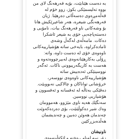
بە دەست هێنابێت، بۆیە فەرهەنگ لای من
بووە تەلیسمێكی بكوژ، زوو خۆم لە
قەڵەمڕەوی دەسەڵاتی دەرهێنا. ژیان
فەرهەنگی شیعرە، هەر شاعیرێكیش هانا
بۆ وشەكانی ناو فەرهەنگ ببات، نامۆیی و
دەستەپاچەیی خۆی بە شیعر ئاشكرا
دەكات. مامەڵەی لەگەڵ وشەی
ئامادەكراوە، بایەخی ساتە هۆشیارییەكانی
ناوەوەی خۆی لە دەست داوە، واتە:
ڕۆڵی بەكارهێنانەوەی لەبیرچووەتەوە و
هەست بە كاریگەریبوونی ناكات. ئەگەر
نووسینێكی ئەدەبیش ساتە
هۆشیارییەكانی ناوەوەی نووسەر،
خرۆشانی تواناكان و چالاكیی نەبووبێت.
دەقێكی بەتاڵە لە ئەفسانە و ئەفسوون و
هۆشیاریی نووسین.
سەنگێك هەیە ناوی مێژوو، هەموومان
وەك شیر دەكوڵێنێت، بۆی دەردەكەوێت
چەندمان هەوێن دەبین و چەندیشمان
هەڵدەبزڕكێین
ناونیشان
زۆر نییە لەناو ڕەخنە و لێكۆڵینەوەی