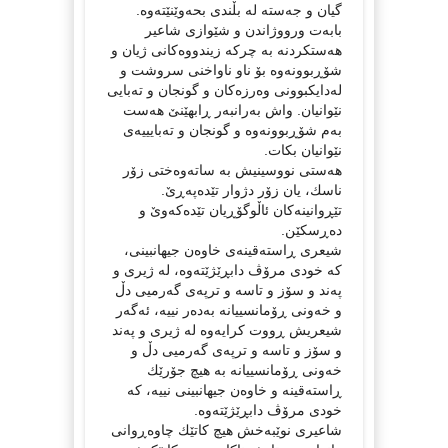
گیان و جەستە لە بڵندی بحەوێنێتەوە.
بابەت ورووژاندن و شێوازی شاعیر
هەستكردنە بە چركە زیندووەكانی ژیان و
شۆڕبوونەوە بۆ ناو ناواخنی سروشت و
لەدایكبوونی وەرزەكان و گونجان و تەبایی
نێوانیان. واش بەرانبەر ڕابهێنێ هەست
بەم شۆڕبوونەوە و گونجان و تەبایییەی
نێوانیان بكات.
هەستی نووسینیش بە ساتەوەختی زۆر
ناسك، یان زۆر دژوار تێدەپەڕێ.
تێڕوانینەكان ئاڵوگۆڕیان تێدەكەوێ و
دەڕسكێن.
شیعری ڕاستەقینەی خاوەن جیهانبینی،
كە خودی مرۆڤ دابڕێژێتەوە، لە ژیری و
پەند و سۆز و تاسە و ترپەی گەرمیی دڵ
و خەونی ڕۆمانسییانە بەدەر نییە، ئەگەر
شیعریش ڕووت كرایەوە لە ژیری و پەند
و سۆز و تاسە و ترپەی گەرمیی دڵ و
خەونی ڕۆمانسییانە بە هیچ جۆرێك
ڕاستەقینە و خاوەن جیهانبینی نییە، كە
خودی مرۆڤ دابڕێژێتەوە.
شاعیری نوێبەخش هیچ كاتێك چاوەڕوانی