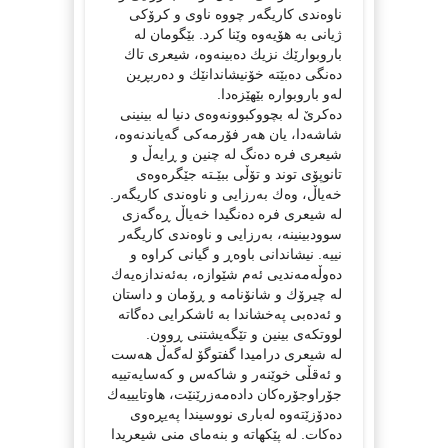
ناوەندی كاریگەر چووە ناوی و كرۆكی
ژیانی بە هۆیەوە وێنا كرد. بێگومان لە
باروبوارێك نزیك دەبینەوە، شیعری تاك
دەنگی دەبێتە خۆنیشاندانێك و دەربڕین
لەو باروبوارە بێهێزەدا.
دەكرێ لە بچووكبوونەوەی دنیا لە بینینی
شاشەدا، یان هەر فۆرمەكی گەیاندنەوە،
شیعری فرە دەنگ لە چنین و ڕایەڵ و
تانوپۆی توند و تۆڵی ببێـتە جێگرەوەی
خەیاڵ، وەك بەرزایی و ناوەندی كاریگەر.
لە شیعری فرە دەنگیدا خەیاڵ ڕەگەزی
سوودبینینە، بەرزایی و ناوەندی كاریگەر
نییە. نیشاندانی باوەڕ و گیانی كراوە و
دەوڵەمەندیی ئەم شێوازە، بەئەندازەیەك
لە چیرۆك و شانۆنامە و ڕۆمان و داستان
و ئەدەبی پەخشاندا بە ئاشكرایی دەگاتە
لووتكەی بینین و تێگەیشتنی ڕوون.
لە شیعری درامیدا گفتوگۆ لەگەڵ هەست
و ئەقڵی خوێنەر و شاكەس و كەسایەتییە
جۆراوجۆرەكان دادەمەزرێنێت، هاوتایییەك
دەدۆزێتەوە لەباری نووسیندا پەیڕەوی
دەكات. لە پێكهاتە و بنەمای منی شیعریدا