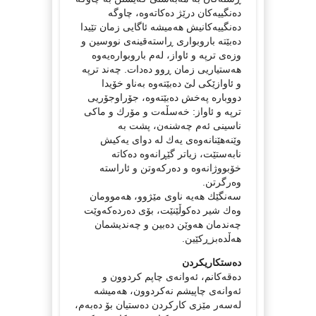
دەنگییەكان درێژ دەكاتەوە، چاوگە
دەنگییەكانیش هەمیشە ئاگایی زمان تێیدا
دەبێتە باروبواری ڕاستەقینەی نووسین و
وزەی ترپە و ئاواز، لەم باروبوارەیەوە
هەستیاریی زمان ڕوو دەدات. چەند ترپە
و ئاوازێكی لێ دەبێتەوە بەناو خۆیدا
دووبارە پەخش دەبێتەوە، جۆراوجۆریی
ترپە و ئاواز: خەسڵەت و مۆرك و ماكی
ناسینی ئەم چەشنەن، پشت بە
وێنەهێنانەوەی یەك لە دوای یەكیش
نابەستێت، زیاتر گێڕانەوە دەكاتە
خۆبووژانەوە و دەركەوتن و ئاراستە
وەرگرتن.
سەنگێك هەیە ناوی مێژوو، هەموومان
وەك شیر دەكوڵێنێت، بۆی دەردەكەوێت
چەندمان هەوێن دەبین و چەندیشمان
هەڵدەبزڕكێین.
دەستكاریكردن
دەقەكانم، ئەوانەی چاپم كردوون و
ئەوانەی چاپیشم نەكردوون، هەمیشە
لەسەر مێزی كاركردن دەستیان بۆ دەبەم،