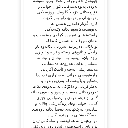
جووڵەی ئاخاوتن لە زماندا، پەیوەستیشە
بەوەی پەیوەندییەكانی نێوان جوانی و
فۆرمەكانی كۆمەڵگا وەك پرۆژەیەكی
پەرەپێدان و پەرەپێدراو وەربگرێت.
كاری گوتار دامەزراندنیش لە
پەیوەندییەكانەوە بكاتە وێنەیەكی
ڕاستەقینەی ئەزموونكراوی هەقیقەت و
بەهای مرۆڤ. لە هەمان كاتدا لە
تواناكانی دەربڕیندا بەرزیان بكاتەوە ناو
ڕایەڵ و تانوپۆی ڕستە و ترپە و ئاوازی
ویژدانیان، لێیەوە وەك نیشان و نیشانە
پیشانیان بدات، هەروەها دەسەڵاتی
هەستیاریشی بەسەر ئاشكراكردنی
چارەنووسی جوانی لە شێوازی نادیاردا،
پشتگیر و پاڵپشت لە بەرزبوونەوە و
بەهێزكردنی و داكۆكی لە مانەوەی بكات.
تەوەرەكانی هەست و سۆز و خەون بخاتە
گەڕ بۆ هێشتنەوەی بەردەوامیی چێژی
گیانی. جوانی وەك ڕەگەزێكی چالاك و
بنیادنەر، لە پێكهاتەی دەقدا بكاتە ناوەندی
بەیەكگەیشتنی پەیوەندییەكان و
باوەڕهێنان بە هەقیقەت و تواناكانی ژیان.
بۆ واتای ڕاستەقینەی لەناو دەوروبەرێكی