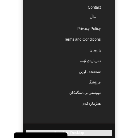
Contact
ماڵ
Privacy Policy
Terms and Conditions
پارەدان
دەربارەی ئێمە
سەبەتەی کڕین
فرۆشگا
نووسەرانی دەنگەکان..
هەژمارەکەم
Switch to Desktop