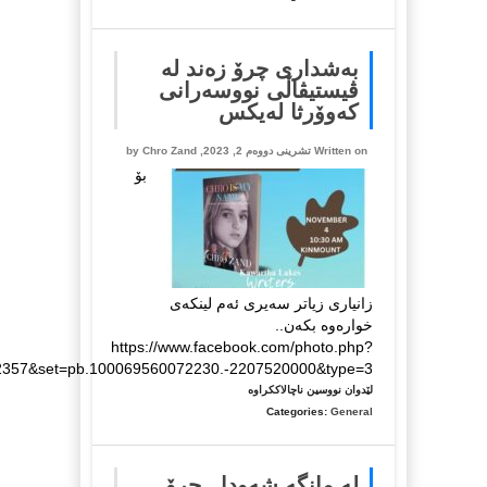
زمانی
کوردی
لە
بەشداری چرۆ زەند لە
تۆرۆنتۆ
ڤیستیڤاڵی نووسەرانی
کەوۆرثا لەیکس
Written on تشرینی دووه‌م 2, 2023, by
Chro Zand
بۆ
زانیاری زیاتر سەیری ئەم لینکەی
خوارەوە بکەن..
https://www.facebook.com/photo.php?
2357&set=pb.100069560072230.-2207520000&type=3
لە
لێدوان نووسین ناچالاککراوە
بەشداری
Categories:
General
چرۆ
زەند
لە
لە مانگە شەودا.. چرۆ