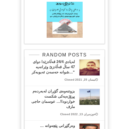
RANDOM POSTS
لەیادی 24/4 قەڵادزێدا دوای
47 ساڵ قەڵادزێ وێرانەیە
“…شوانە حەسەن ئەبوبەکر
نیسان 25, 2021 Closed
بزوتنەوەی گۆڕان لەبەردەم
پڕۆژەیەکی شکست
خواردودا!… عوسمان حاجی
مارف
حوزەیران 13, 2022 Closed
وه‌رگێڕانی پێچه‌وانه‌ …