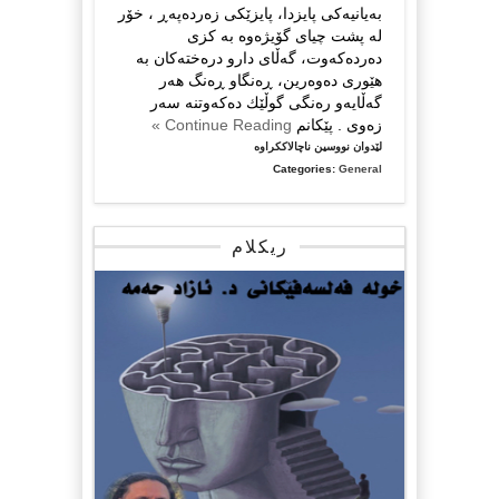
به‌یانیه‌كی پایزدا، پایزێكی زه‌رده‌په‌ڕ ، خۆر
له‌ پشت چیای گۆیژه‌وه‌ به‌ كزی
ده‌رده‌كه‌وت، گه‌ڵای دارو دره‌خته‌كان به‌
هێوری ده‌وه‌رین، ڕه‌نگاو ڕه‌نگ هه‌ر
گه‌ڵایه‌و ره‌نگی گوڵێك ده‌كه‌وتنه‌ ‌سه‌ر
زه‌وی . پێكانم
Continue Reading »
لە
لێدوان نووسین ناچالاککراوە
ته‌رم
Categories:
General
…
چرۆ
زه‌ند
ریکلام