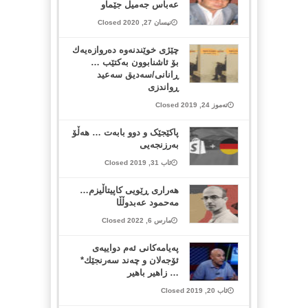
عه‌باس جه‌میل جێماو
نیسان 27, 2020 Closed
چێژی خوێندنه‌وه‌ ده‌روازه‌یه‌ك
بۆ ئاشنابوون به‌كتێب …
ڕانانی/سه‌دیق سه‌عید
ڕواندزی
تەموز 24, 2019 Closed
پاکێجێک و دوو بابەت … هەڵۆ
بەرزنجەیی
ئاب 31, 2019 Closed
هەراری ڕێویی کاپیتاڵیزم…
مەحمود عەبدوڵڵا
مارس 6, 2022 Closed
پەیامەکانی ئەم دواییەی
ئۆجەلان و چەند سەرنجێك*
… زاهیر باهیر
ئاب 20, 2019 Closed