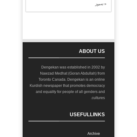
« تەموز
ABOUT US
Dengekan was established in 2002 by
Nawzad Medhat (Goran Abdullah) from
Toronto Canada. Dengekan is an online
Kurdish newspaper that promotes democracy
and equality for people of all genders and
cultures.
USEFULLINKS
Archive