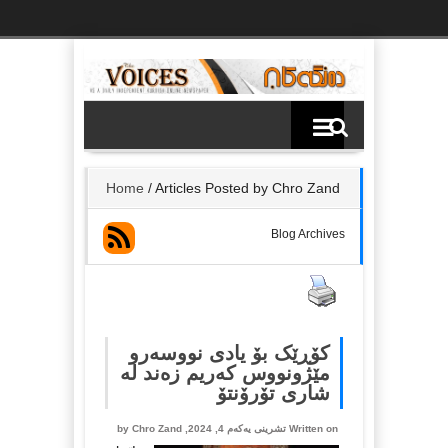
Ski
t
th
conten
Home
/
Articles Posted by Chro Zand
Blog Archives
کۆڕێک بۆ یادی نووسەرو
مێژونووس کەریم زەند لە
شاری تۆرۆنتۆ
Written on تشرینی یه‌كه‌م 4, 2024, by
Chro Zand