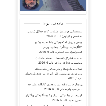
بابەتی نوێ
ئێستێتیکی فریدریش شیلەر.. کاوە جەلال (بەشی
هەشتەم و کۆتایی)
ئاب 6, 2026
وێنەی مرۆڤ لە “خودێکی مانابەخشەوە” بۆ
“کاڵایەکی دیجیتاڵی”- بەشی دووەم-..
عەبدولموتەلیب عەبدوڵڵا
ئاب 6, 2026
لە یادی شێرکۆ بێکەسدا… پەسنی داهێنان..
نووسینی/ عەتا قەرەداخی
ئاب 6, 2026
شکاندی مامۆستا و کارەساتە ڕیشەییەکانی
پەروەردە.. نووسینی: کارزان عەزیز عەبدولرەحمان
ئاب 6, 2026
ڕووبار خالید ئەكتەرێك بۆ هەموو كاراكتەرێك.. حه
یدەر عەبدولرەحمان
ئاب 6, 2026
کوردستان بیابانێکی تاریک و کۆمەڵگایەکی وێڵکراو..
یاسین لەتیف
ئاب 6, 2026