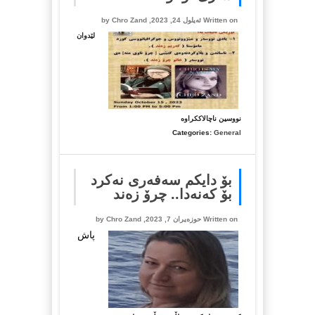
Written on ئه‌یلول 24, 2023, by
Chro Zand
لێدوان
لە
نووسین ناچالاککراوە
کۆڕێک
Categories:
General
بۆ
چرۆ
زەند
بۆ دایکم سەفەری نەکرد
لە
بۆ کەنەدا.. چرۆ زەند
شاری
ئۆتاوا
Written on حوزه‌یران 7, 2023, by
Chro Zand
پاش