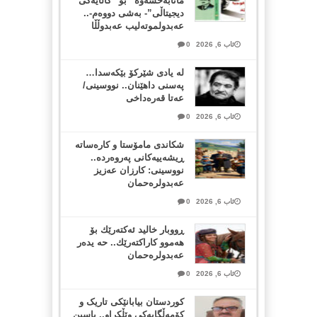
مانابەخشەوە” بۆ “کاڵایەکی
دیجیتاڵی”- بەشی دووەم-..
عەبدولموتەلیب عەبدوڵڵا
ئاب 6, 2026
0
لە یادی شێرکۆ بێکەسدا…
پەسنی داهێنان.. نووسینی/
عەتا قەرەداخی
ئاب 6, 2026
0
شکاندی مامۆستا و کارەساتە
ڕیشەییەکانی پەروەردە..
نووسینی: کارزان عەزیز
عەبدولرەحمان
ئاب 6, 2026
0
ڕووبار خالید ئەكتەرێك بۆ
هەموو كاراكتەرێك.. حه یدەر
عەبدولرەحمان
ئاب 6, 2026
0
کوردستان بیابانێکی تاریک و
کۆمەڵگایەکی وێڵکراو.. یاسین