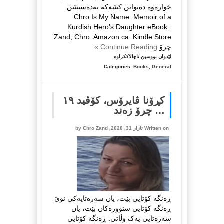
خوارەوە دەتوانن کتێبەکە بەدەستبێنن:
Chro Is My Name: Memoir of a
Kurdish Hero’s Daughter eBook :
Zand, Chro: Amazon.ca: Kindle Store
چرۆ
Continue Reading »
لە
لێدوان نووسین ناچالاککراوە
کتێبی
Categories:
Books
,
General
Chro
Is
My
کڕۆنا ڤایرۆس، کۆڤید ١٩
Name
… چرۆ زەند
لە
رێی
Written on ئازار 31, 2020, by
Chro Zand
ئەمەزۆنەوە
دەتوانن
بە
دەستی
بێنن…
ڕەنگە کۆتایی بێت، یان سەرەتایەکی نوێ
ڕەنگە کۆتایی سنوورەکان بێت، یان
سەرەتایی یەک وڵاتی. ڕەنگە کۆتایی