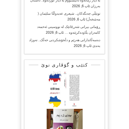
بە دیار زمانەوە دانیشتووم بە دیار کوردەوە.. داستان
بەرزان
ئاب 6, 2026
تونێڵی جەنگەکان.. شیعری عەبدوڵڵا سلێمان (
مەشخەڵ)
ئاب 6, 2026
ڕۆمانی بیرانی شەڕڤانێک لە نووسینی ئەحمەد
کامەران بڵاودەکرێتەوە …
ئاب 6, 2026
دەسەڵاتدارانی هەرێم و دڵخۆشکردنی خەڵک.. نەوزاد
بەندی
ئاب 6, 2026
کتێب و گۆڤاری نوێ