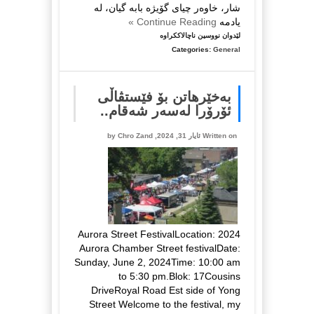
شار، خاوەر چیای گۆیژە بابە گیان، لە
یادمە
Continue Reading »
لە
لێدوان نووسین ناچالاککراوە
نامەیەک
Categories:
General
بۆ
باوکم..
چرۆ
بەخێرهاتن بۆ فێستڤاڵی
زەند
ئۆرۆرا لەسەر شەقام..
Written on ئایار 31, 2024, by
Chro Zand
Aurora Street FestivalLocation: 2024
Aurora Chamber Street festivalDate:
Sunday, June 2, 2024Time: 10:00 am
to 5:30 pm.Blok: 17Cousins
DriveRoyal Road Est side of Yong
Street Welcome to the festival, my