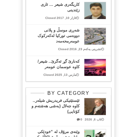
كاریگه‌ری شیعر … ئاری
زێندینی
ئازار 10, 2017 Closed
شەڕی موسڵ و پلانی
دووەمی تورکیا لەکەرکوک
عومەرمحەمەد
تشرینی یەکەم 23, 2016 Closed
کەنارێ گڕ ئەگرێ.. شیعر/
کاوە عوسمان عومەر
مارس 13, 2025 Closed
BY CATEGORY
ئێستێتیکی فریدریش شیلەر..
کاوە جەلال (بەشی هەشتەم و
کۆتایی)
ئاب 6, 2026
0
وێنەی مرۆڤ لە “خودێکی