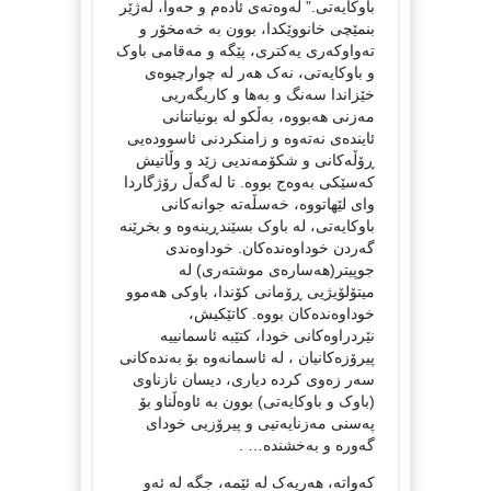
باوکایەتی.” لەوەتەی ئادەم و حەوا، لەژێر
بنمێچی خانووێکدا، بوون بە خەمخۆر و
تەواوکەری یەکتری، پێگە و مەقامی باوک
و باوکایەتی، نەک هەر لە چوارچیوەی
خێزاندا سەنگ و بەها و کاریگەریی
مەزنی هەبووە، بەڵکو لە بونیاتنانی
ئایندەی نەتەوە و زامنکردنی ئاسوودەیی
ڕۆڵەکانی و شکۆمەندیی زێد و وڵاتیش
کەسێکی بەوەج بووە. تا لەگەڵ رۆژگاردا
وای لێهاتووە، خەسڵەتە جوانەکانی
باوکایەتی، لە باوک بسێندڕینەوە و بخرێنە
گەردن خوداوەندەکان. خوداوەندی
جوپیتر(هەسارەی موشتەری) لە
میتۆلۆیژیی ڕۆمانی کۆندا، باوکی هەموو
خوداوەندەکان بووە. کاتێکیش،
نێردراوەکانی خودا، کتێبە ئاسمانییە
پیرۆزەکانیان ، لە ئاسمانەوە بۆ بەندەکانی
سەر زەوی کردە دیاری، دیسان نازناوی
(باوک و باوکایەتی) بوون بە ئاوەڵناو بۆ
پەسنی مەزنایەتیی و پیرۆزیی خودای
گەورە و بەخشندە… .
کەواتە، هەریەک لە ئێمە، جگە لە ئەو