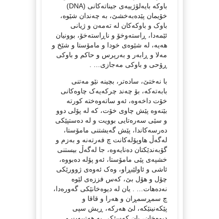
باوکە بایەلۆژییەی جیناتەکانی (DNA)
خۆیمان پێدەبەخشێ، بە چەندان شێوە،
باوک و باوکەکان لە تەمەن و ژیانی
ئێمەدا، ڕاستەوخۆ و ناڕاستەخۆ، بوونیان
هەیە، لە شێوەی خودا و مامۆستا و شێخ و
مەلا و ڕابەر و بەرپرس و حاکم و باوکی
ڕۆحی و باوکی مەجازی… .
با نەختێ، سادەتر، بچینە نێو مەتنی
بابەتەکە، بۆ چەند چرکەیەک چاوەکانی
خۆت داخەوە، ئەو ساتەوەختە کورتە
بێنەوە پێش چاوی خۆت، کە لە پۆلی دوو
و سێی سەرەتایی بوویت و لە دەستپێکی
دەرسەکاندا، پێش گەیشتنی مامۆستا،
لەگەڵ هاوپۆلەکانت چ فەرتەنە و بەزم و
گۆبەندێکتان دەنایەوە، جا لەگەڵ بیستنی
خشپەی پێی مامۆستا، ئەو پۆلە دەبووە،
ئاشی و ئاولێبڕاو، وەک ئەوەی ژوورێکی
چۆل و هۆل بێ، کەس فززەی لێوە
نەدەهات… . یان لە دیوەخانێکی گەورەدا،
چ سمڕسمڕان و هەرا و قاقا و
پێکەنینێکە، لێ هەرکە، ڕیش سپی
دیوەخان، یان کەسێکی بە هەتیبەت و