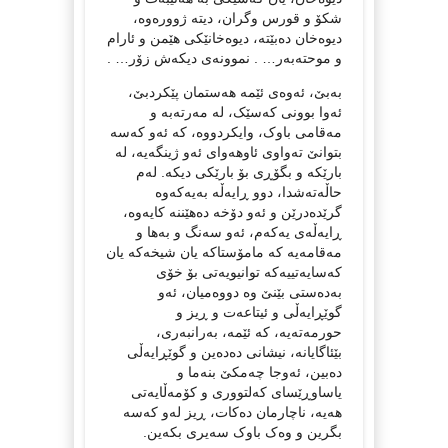
شکۆ و قورس وگران، دیتە ژوورەوە،
دیوەخان دەبێتە، دیوەخانێکی هێمن و ئارام
و موحتەبەر… . نموونەی دیکەش زۆر… .
بەبێ، ئەوەی ئێمە هەستمان پێکردبێ،
ئەوا بوونی کەسێک، لە مەرتەبە و
مەقامی باوک، وایکردووە، کە ئەو کەسە
بتوانێ تەواوی ئاوهەوای ئەو ژینگەیە، لە
بارێکە و بگۆڕی بۆ بارێکی دیکە. لەم
حاڵەتەشدا، دوو ڕایەڵە بەیەکەوە
گرێدەدرێن و ئەو دۆخە دەهێننە کایەوە،
ڕایەڵەی یەکەم، ئەو سەنگ و بەها و
مەقامەیە کە مامۆستاکە یان شیخەکە یان
کەسایەتییەکە توانیویەتی بۆ خۆی
بەدەستی بێنێ وە دووەمیان، ئەو
گوێڕایەڵی و ئیتاعەت و ڕیز و
حورمەتەیە، کە ئێمە، بەرانبەری،
بێئاگایانە، نیشانی دەدەین و گوێڕایەڵی
دەبین، ئەوجا چەمکێ بنەما و
یاساوڕێسای کەلتووری و کۆمەڵایەتی
هەیە، ناچارمان دەکات، ڕیز لەو کەسە
بگرین و وەک باوک سەیری بکەین.