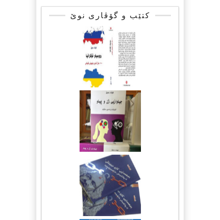
کتێب و گۆڤاری نوێ