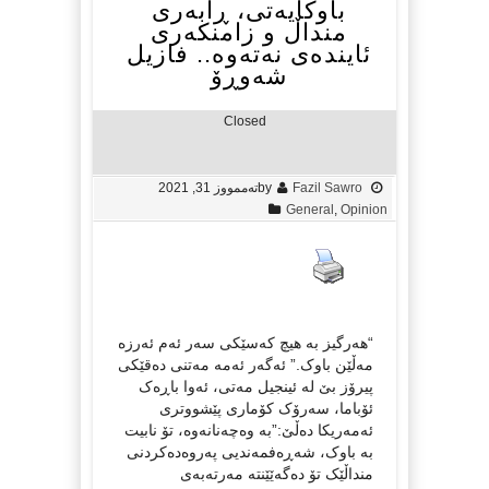
باوکایەتی، ڕابەری
منداڵ و زامنکەری
ئایندەی نەتەوە.. فازیل
شەوڕۆ
Closed
Fazil Sawro
by
تەممووز 31, 2021
General
,
Opinion
“هەرگیز بە هیچ کەسێکی سەر ئەم ئەرزە
مەڵێن باوک.” ئەگەر ئەمە مەتنی دەقێکی
پیرۆز بێ لە ئینجیل مەتی، ئەوا باڕەک
ئۆباما، سەرۆک کۆماری پێشووتری
ئەمەریکا دەڵێ:”بە وەچەنانەوە، تۆ نابیت
بە باوک، شەڕەفمەندیی پەروەدەکردنی
منداڵێک تۆ دەگەێێنتە مەرتەبەی