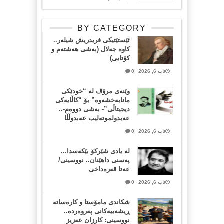
BY CATEGORY
ئێستێتیکی فریدریش شیلەر..
کاوە جەلال (بەشی هەشتەم و
کۆتایی)
ئاب 6, 2026
0
وێنەی مرۆڤ لە “خودێکی
مانابەخشەوە” بۆ “کاڵایەکی
دیجیتاڵی”- بەشی دووەم-..
عەبدولموتەلیب عەبدوڵڵا
ئاب 6, 2026
0
لە یادی شێرکۆ بێکەسدا…
پەسنی داهێنان.. نووسینی/
عەتا قەرەداخی
ئاب 6, 2026
0
شکاندی مامۆستا و کارەساتە
ڕیشەییەکانی پەروەردە..
نووسینی: کارزان عەزیز