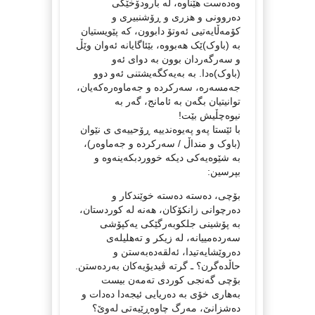
وەدەست هێناوە، لە بارودۆخێکی
دەروونی و هزری و ڕۆشنبیری و
کۆمەڵایەتیی ئەوتۆ دابوون، کە پێویستیان
بە (باوک)ێک هەبووە، بێئاگایانە ئەوان وێڵ
و سەرگەردان بوون بە دوای ئەو
(باوک)ەدا. بە بەیەکگەیشتنی ئەو دوو
جەمسەرە، سەرکردە و جەماوەرەکەیان،
توانیتیان بگەن بە ئامانج، گەر بە
نیوەچڵیش بێت!
با ئێستا پەو پەیوەندییە ڕۆحییەی ی نێوان
(باوک و منداڵ / سەرکردە و جەماوەر)،
بە شێوەیەکی دیکە خووردبکەینەوە و
بپرسین:
بۆچی، دەستە دەستە خوێندکار و
دەرچوانی زانکۆکان، هەنە لە کوردستان،
بە پۆشینی جلکوبەرگێکی یەکپۆشی
سەردەمییانە، لە زیکر و تەهلیلەی
دەروێشایەتیدا، ئەلقەدەبەستن و
حاڵدەگرن؟ ـ گرتە ڤیدیۆیەکان بەردەستن.
بۆچی گەنجی کوردی تەمەن بیست
بەهاری خۆی بە دەریایی ئیجەدا دەدات و
دەشزانێ، مەرگ چاوەڕێیەتی لەوێ؟