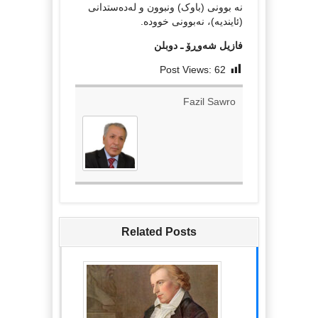
نە بوونی (باوک) ونبوون و لەدەستدانی
(ئایندیە)، نەبوونی خوودە.
فازیل شەوڕۆ ـ دوبلن
Post Views:
62
Fazil Sawro
Related Posts