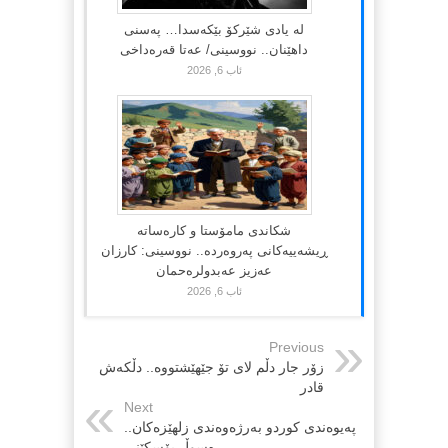
لە یادی شێرکۆ بێکەسدا… پەسنی
داهێنان.. نووسینی/ عەتا قەرەداخی
ئاب 6, 2026
شکاندی مامۆستا و کارەساتە
ڕیشەییەکانی پەروەردە.. نووسینی: کارزان
عەزیز عەبدولرەحمان
ئاب 6, 2026
Previous
زۆر جار دڵم لای تۆ جێهێشتووە.. دڵکەش
قادر
Next
په‌یوه‌ندی كوردو به‌رژه‌وه‌ندی زلهێزه‌كان..
ڕه‌سوڵ بۆسكێنی