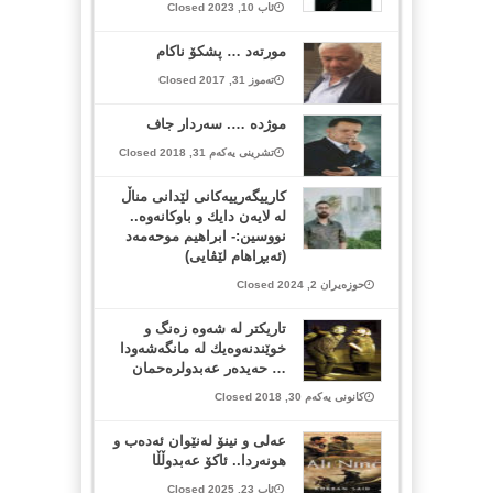
ئاب 10, 2023 Closed
مورتەد … پشکۆ ناکام
تەموز 31, 2017 Closed
موژده‌ …. سه‌ردار جاف
تشرینی یەکەم 31, 2018 Closed
کارییگەرییەکانی لێدانی مناڵ
لە لایەن دایك و باوکانەوە..
نووسین:- ابراهیم موحەمەد
(ئەبڕاهام لێڤایی)
حوزەیران 2, 2024 Closed
تاریكتر له‌ شه‌وه‌ زه‌نگ و
خوێندنه‌وه‌یك له‌ مانگه‌شه‌ودا
… حه‌یده‌ر عه‌بدولره‌حمان
کانونی یەکەم 30, 2018 Closed
عه‌لی و نینۆ له‌نێوان ئه‌ده‌ب و
هونه‌ردا.. ئاكۆ عه‌بدوڵڵا
ئاب 23, 2025 Closed