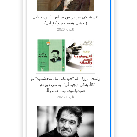
ئێستێتیکی فریدریش شیلەر.. کاوە جەلال
(بەشی هەشتەم و کۆتایی)
ئاب 6, 2026
وێنەی مرۆڤ لە “خودێکی مانابەخشەوە” بۆ
“کاڵایەکی دیجیتاڵی”- بەشی دووەم-..
عەبدولموتەلیب عەبدوڵڵا
ئاب 6, 2026