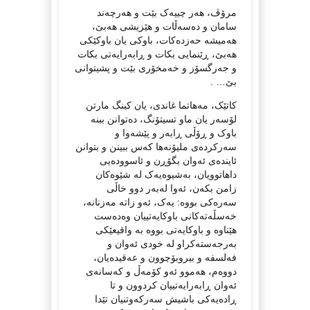
مرۆڤ، هەر چییەک بێت و هەرچەند
سامان و دەسەڵات و هێزیشی هەبێ،
هەمیشە حەزدەکات، باوکی یان باوکێکی
هەبێ، ڕێنمایی بکات و ڕابەرایەتی بکات
و جەرگسۆز و خەمخۆری بێت و پشیتوانی
بێ… .
کاتێک، مەهاتما غاندی، یان کینگ مارتن
لۆسەر یان ماو تسیتۆنگ، دەتوانن ببنە
باوک و ڕۆڵی ڕابەر و پێشەوا و
سەرکردەی ملیۆنەها کەس ببینن و بتوانن
ئایندەی ئەوان بگۆڕن و ئاسوودەیی
داهاتوویان، بەشیوەیەک لە شێوەکان
زامن بکەن، ئەوا لەبەر دوو خاڵی
سەرەکی بووە: یەک، ئەو زاتە مەزنانە،
خەسڵەتەکانی باوکایەتییان وەدەست
هێناوە و باوکایەتی بووە بە واقیعێکی
بەرجەستەکراو لە خودی ئەوان و
فەلسفە و بیروبۆچوون و عەقیدەیان،
دووەم، هەموو ئەو کۆمەڵ و کەسانەی
ئەوان ڕابەرایەتییان کردوون و تا
ڕادەیەکی باشیش سەرکەوتنیان تێدا