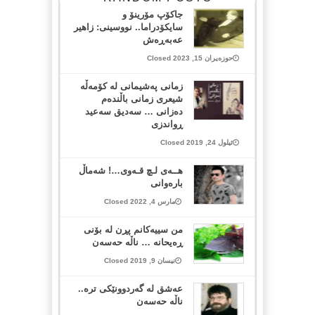
جاکۆپ مۆرینۆ و
سایکۆدراما.. نووسینی: زاهیر
عەبەڕەش
حوزەیران 15, 2023 Closed
زمانی په‌شیمانی له‌ كۆمه‌ڵه‌
شیعری زمانی باڵنده‌م
ده‌زانی … سه‌دیق سه‌عید
ڕواندزی
ئیلول 24, 2019 Closed
هــەی لـچ قـەوی…! شەماڵ
بارەوانی
مارس 4, 2022 Closed
من سییەکانم پڕن لە بۆنی
ڕەیحانە … ناڵە حەسەن
نیسان 9, 2019 Closed
عەشق لە گەردوونێکی ترە..
ناڵە حەسەن