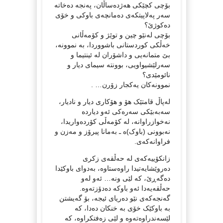
بۆچی کچێکی هەژدەساڵان، پەنجە دەخاتە
سەر پەلاپیتکەی دەمانچەی باوکی و خۆی
دەکوژێ؟
بۆچی لەنێو چین و توێژ و کۆمەڵانی
خەڵکی کوردستانی باشووردا، بە نموونە،
بێ متمانەیی و داشۆران لە ئینتیما و
سەرلێشیواویی، بوونتە سیمای دیار و
نائومێدی؟
نموونەکان یەکجار زۆرن… .
لەپاڵ قامتێک هۆ و هۆکاری دیار و نادیار،
سەبەبێکی سەرەکی ئەو دیاردە
نەخوازراوانە، لە کۆمەڵی کۆردەواریدا،
نەبوونی (باوک)ە ـ بەمانا پیرۆز و مەزن و
فراوانەکەی.
زانکۆییەکەی لە حەڵقەی زکری
دەروێشایەتیدا راوەستاوە، بەدوای باوکێدا
دەگەڕێ، کە لێی ونە… ئەو لەو
حەڵقەیەدا ئەو باوکە دەدۆزتەوە.
گەنجەکەی نێو دەریای ئیجە، بۆ گەیشتن
بە باوکێک خۆی بە خنکان دەدا، کە
لێسەندراوەتەوە و لێی زەفتکراوە، کە