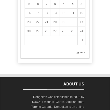
9
8
7
6
5
4
3
16
15
14
13
12
11
10
23
22
21
20
19
18
17
30
29
28
27
26
25
24
31
« تەموز
ABOUT US
Dengekan was established in 2002 by
Nawzad Medhat (Goran Abdullah) from
Toronto Canada. Dengekan is an online