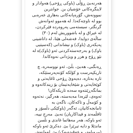
هەرنەبێ ڕۆڵی (باوکی ڕۆحی) هەوادار و
لاینگرەکانی خۆشیان بن. جوانترین
نموونەش، گۆرەپانەکانی بەهاری عەرەبی
بوو لە ناوچەکەدا. لە هەموو ئەوانەش
گرنگتر، سیستەمی پەروەردە فێرکردن،
لە عیراق و لە باشووریش لەم (٣٠)
ساڵەی دوایدا، فەشەلی هێنا، لە داتاشینی
پەیکەری (باوک) و نیشاندانی (کەسیتیی
باوک) و بەرجەستەکردنی ئەو (باوک)ە لە
نێو ڕۆح و هزر و ویژدانی نەوەکاندا.
ڕەنگىی، هەبێ، بڵێ، ئەو نووسەرە، چ
تاریکپەرست و کۆلکە کۆنەپەرستێکە،
تازە بەتازە، دەیەوێ ڕۆحی ئاغایەتی و
کوێخایەتی و شێخایەتیمان بۆ زیندکاتەوە و
بمانگەڕێنتەوە سەدە تاریکەکان!
ئەوەی، لێرەدا مەبەستە، هەرگیز، نەتەوە
و کۆمەڵ و تاکەکان، ناگەن بە
ئامانجەکانیان، ئەگەر (باوکێکی دڵسۆز و
ئاقڵمەند و فیداکاریان) نەبێ. مەرج نییە،
ئەو باوکە، هەر مەهاتما غاندی و نڵسن
ماندێلا و دایە تیرێزا بێ. دەکرێ ئەو باوکە
(بیروباوەڕ و عەقیدەیەک) بێ. لەوانەش