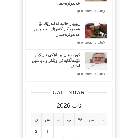
عەبدولرەحمان
ئاب 6, 2026
0
ڕووبار خالید ئەكتەرێك بۆ
هەموو كاراكتەرێك.. حه یدەر
عەبدولرەحمان
ئاب 6, 2026
0
کوردستان بیابانێکی تاریک و
کۆمەڵگایەکی وێڵکراو.. یاسین
لەتیف
ئاب 6, 2026
0
CALENDAR
ئاب 2026
د
س
W
پ
هـ
ش
ی
2
1