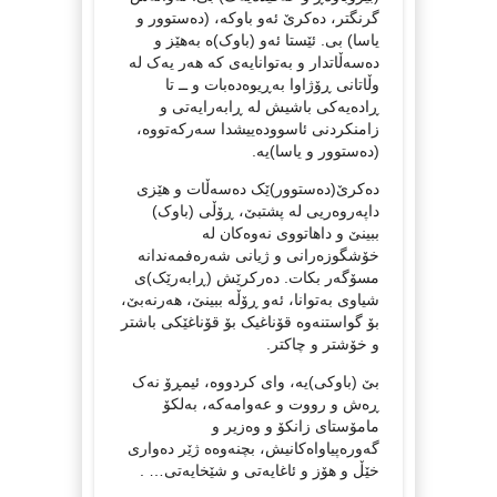
گرنگتر، دەکرێ ئەو باوکە، (دەستوور و
یاسا) بی. ئێستا ئەو (باوک)ە بەهێز و
دەسەڵاتدار و بەتوانایەی کە هەر یەک لە
وڵاتانی ڕۆژاوا بەڕیوەدەبات و ــ تا
ڕادەیەکی باشیش لە ڕابەرایەتی و
زامنکردنی ئاسوودەییشدا سەرکەتووە،
(دەستوور و یاسا)یە.
دەکرێ(دەستوور)ێک دەسەڵات و هێزی
داپەروەریی لە پشتبێ، ڕۆڵی (باوک)
ببینێ و داهاتووی نەوەکان لە
خۆشگوزەرانی و ژیانی شەرەفمەندانە
مسۆگەر بکات. دەرکرێش (ڕابەرێک)ی
شیاوی بەتوانا، ئەو ڕۆڵە ببینێ، هەرنەبێ،
بۆ گواستنەوە قۆناغیک بۆ قۆناغێکی باشتر
و خۆشتر و چاکتر.
بێ (باوکی)یە، وای کردووە، ئیمڕۆ نەک
ڕەش و رووت و عەوامەکە، بەلکۆ
مامۆستای زانکۆ و وەزیر و
گەورەپیاواەکانیش، بچنەوەە ژێر دەواری
خێڵ و هۆز و ئاغایەتی و شێخایەتی… .