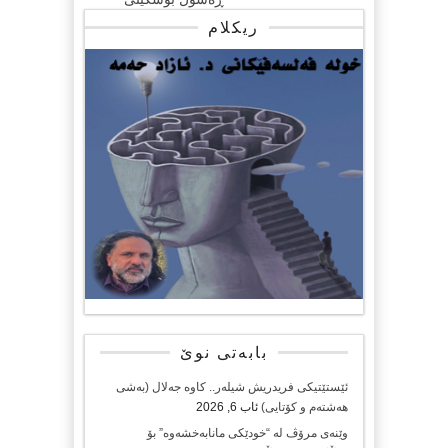
ریکلام
بابەتی نوێ
ئێستێتیکی فریدریش شیلەر.. کاوە جەلال (بەشی
هەشتەم و کۆتایی)
ئاب 6, 2026
وێنەی مرۆڤ لە “خودێکی مانابەخشەوە” بۆ