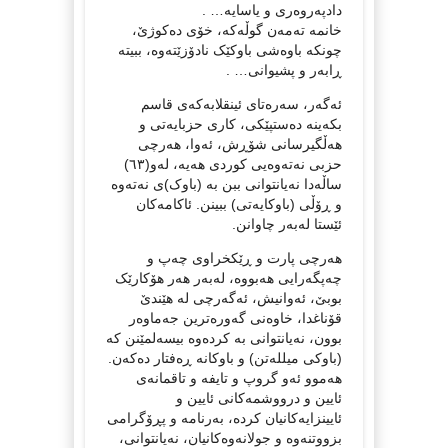
دادپەروەری و یاسایە… .
خانمە تەمەن گوڵەکە، خۆی دەکوژێ،
چونکە باوەشی باوکێک نادۆزێتەوە، ببیتە
ڕابەر و پشیوانی… .
ئەگەر، سەرەتای ئینقلابەکەی قاسم
بکەینە دەستپێکی، کاری حزبایەتی و
هەڵگیرسانی شۆڕش، ئەوا، هەرچی
حزبی نەتەوەیی کوردی هەیە، لەو(٦٣)
ساڵەدا نەیانتوانی ببن بە (باوک)ی نەتەوە
و ڕۆڵی (باوکایەتی) ببینن. ئاکامەکان
ئێستا لەبەر چاوانن.
هەرچی پارت و ڕێکخراوی چەپ و
چەپگەرایی هەبووە، لەبەر هەر هۆکارێک
بوبێ، ئەوانیش، ئەگەرچی لە هێندێ
قۆناغدا، خاوەنی گەورەترین جەماوەر
بوون، نەیانتوانی بە کردەوە بیسەلمێنن کە
(باوکی میللەتن) و باوکانە ڕەفتار دەکەن.
هەموو ئەو گروپ و تایفە و تاقمانەی
ئایین و درووشمەکانی ئایین و
ئایینزایەکانیان کردە، بەرنامە و پڕۆگرامی
بزووتنەوە و جولانەوەکانیان، نەیانتوانی،