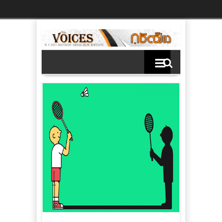
Ski
t
th
conten