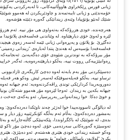
لە کتێبی یۆتۆپیا (١٥١٦)دا وێنای کردووە، زۆر 
ژیانی قورس ڕێکخراوی هاووڵاتییەکانی، تا لەبەرکردنی یەکپۆش
خۆمەندێتی و ژیانی تایبەتمەند و چاودێریکردن لە هەموو شوێن
شتێك لەنێو یۆتۆپیادا وێنەی زیندانێکی گەورە دێنێتە هۆشەوە.
هەرچەندە، خودی هزرۆکەکە بەتەواوی هی مۆر نییە. ئەم هزرۆکە
لێرە و لەوێ خۆی دیارهێناوە. لە وێناندنی فەلسەفەی پلاتۆنید
دەگێڕێ. بۆ پلاتۆن و پەیڕەوانی ژیانی ئێمە لەسەر زەوی هیچیدی 
مۆر بیرۆکەکە بە توندترین شێوەی خۆی دەگەیەنێ. ئەنجامەکەی 
ڕەوانبێژییەکی ڕووت نییە، بەڵکو دیارهێنەرەوەیە، ئەگەر خ
دەسپێکردنی مۆر بەم بابەتە لەوە دەچێ کاریگەری ئازادبوونی ل
ترساو نییە، بەڵکو فەیلەسوفێکە لەسەر ئیش. وەکو هەر فەیلەسو
دەوروبەریدا کردارێکی توندی ڕاڤەکردنەوەیە: ئەم جیهانە ئەوە 
جیهانە بکەین بە زیندان. ئەوجا لێرەوە مۆر هەموو شتەکان بونی
و خوێ دەکا: خوا زیندانەوانی_بەرپرسیار، ئەو یەکەی جەخت دە
لە دیالۆگی ئاسوودەییدا خوا لەژێر چەند ناوێکدا دەردەکەوێ:
بەمشور دەردەکەوێ، بەڵام ئەم بەڵگە کۆنکرێتییە زۆر دیار و سەر
بدەی، لە شوێنێک لە باکگراونددا، پێکەنینێکی گاڵتەجاڕانە و بە
تەوسبێژە گەورەکانی سەردەمی خۆی. لەوە دەچێ مۆر تاکو ئێستا
وەکو خستنە زیندانی خودی هێنری هەشتەم. ئەو دەبێژێ، هێنری 