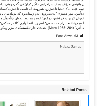
ڕوانینەی مرۆڤ وەک سزادراوی داگیرکراوێکی گەردوونی. داخرا
نییە. ئێمە نەک تەنیا ناحەزین، هەروەها لە ئاست ناحەزییەکەمان
دەڵێین. مۆر دەبێژێ ”لەسەرووی ئەو زیندانەوە کە بونیادمان ناو
ئەوان کڕین و فرۆشتن دەکەن؛ لەم زیندانەدا ئەوان بۆڵەبۆڵ و
لەم زیندانەدا، زار هەڵدەدەن؛ لەم زیندانەدا یاری کاغەز دەکەن
دەڵێن” (More 1965: 204). هەندێ جار تێکستەکەی مۆڕ وەکو دەستنووسی تابلۆکانی بۆش (Bosch) دەخوێندرێتەوە.
Post Views:
63
Nabaz Samad
Related Posts