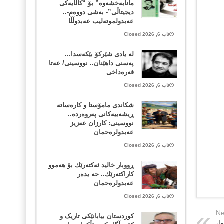
مانابەخشەوە” بۆ “کاڵایەکی
دیجیتاڵی”- بەشی دووەم-..
عەبدولموتەلیب عەبدوڵڵا
ئاب 6, 2026 Closed
لە یادی شێرکۆ بێکەسدا…
پەسنی داهێنان.. نووسینی/ عەتا
قەرەداخی
ئاب 6, 2026 Closed
شکاندی مامۆستا و کارەساتە
ڕیشەییەکانی پەروەردە..
نووسینی: کارزان عەزیز
عەبدولرەحمان
ئاب 6, 2026 Closed
ڕووبار خالید ئەكتەرێك بۆ هەموو
كاراكتەرێك.. حه یدەر
عەبدولرەحمان
ئاب 6, 2026 Closed
Ne
کوردستان بیابانێکی تاریک و
ا،