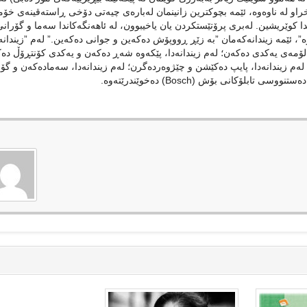
و لە ناوەوە، ئێمە بچوکترین زانینمان لەبارەی چیەتی دۆخی ڕاستەقینەی خۆم
دا کوێریشین. لەبری پرۆتێستکردن یان یاخیبوون، لە ئاهەنگەکاندا سەما و گۆرانی
ە”، ئێمە زیندانەکەمان ”بە زێڕ ڕووپۆش دەکەین و جوانی دەکەین.” لەم ”زیندانەد
 لۆمەی یەکدی دەکەن؛ لەم زیندانەدا، پێکەوە شەڕ دەکەن و یەکدی کۆنتڕۆڵ دە
؛ لەم زیندانەدا، پایپ دەکێشن و چێژوەردەگرن؛ لەم زیندانەدا، سەمادەکەن و گۆ