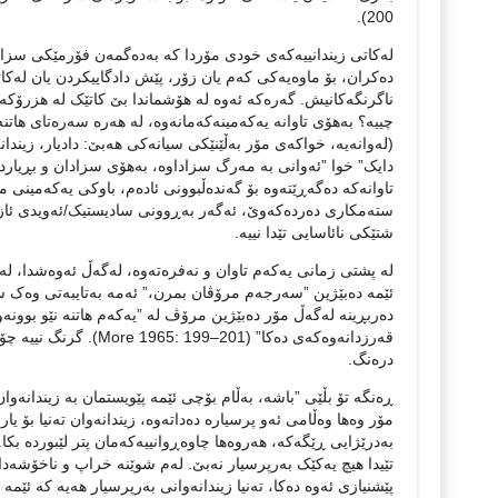
200).
لەکاتی زیندانییەکەی خودی مۆردا کە بەدەگمەن فۆرمێکی سزا
دەکران، بۆ ماوەیەکی کەم یان زۆر، پێش دادگاییکردن یان لەکا
ناگرنگەکانیش. گەرەکە ئەوە لە هۆشماندا بێ کاتێک لە هزرۆکە
چییە؟ بەهۆی تاوانە یەکەمینەکەمانەوە، لە هەرە سەرەتای هاتن
(لەوانەیە، خواکەی مۆر بەڵێنێکی سیانەکی هەبێ: دادیار، زیندا
دایک” خوا ”ئەوانی بە مەرگ سزاداوە، بەهۆی سزادان و بڕیاردا
تاوانەکە دەگەڕێتەوە بۆ گەندەڵبوونی ئادەم، باوکی یەکەمینی 
ستەمکاری دەردەکەوێ، ئەگەر بەڕوونی سادیستیک/ئەویدی ئازارد
شتێکی نائاسایی تێدا نییە.
لە پشتی زمانی یەکەم تاوان و نەفرەتەوە، لەگەڵ ئەوەشدا، لەم
ئێمە دەبێژین ”سەرجەم مرۆڤان بمرن،” ئەمە بەتایبەتی وەک ست
دەربڕینە لەگەڵ مۆر دەبێژین مرۆڤ لە ”یەکەم هاتنە نێو بو
قەرزدانەوەکەی دەکا” (
درەنگ.
ڕەنگە تۆ بڵێی ”باشە، بەڵام بۆچی ئێمە پێویستمان بە زیندانەو
مۆر وەها وەڵامی ئەو پرسیارە دەداتەوە، زیندانەوان تەنیا بۆ یا
بەدرێژایی ڕێگەکە، هەروەها چاوەڕوانییەکەمان پتر لێبوردە بکا
تێیدا هیچ یەکێک بەرپرسیار نەبێ. لەم شوێنە خراپ و ناخۆشەدا
پێشنیازی ئەوە دەکا، تەنیا زیندانەوانی بەرپرسیار هەیە کە ئێمە