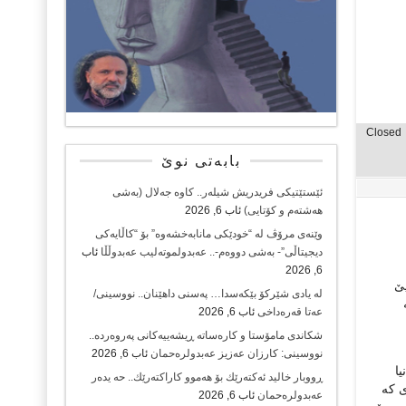
Closed
بابەتی نوێ
ئێستێتیکی فریدریش شیلەر.. کاوە جەلال (بەشی
هەشتەم و کۆتایی)
ئاب 6, 2026
وێنەی مرۆڤ لە “خودێکی مانابەخشەوە” بۆ “کاڵایەکی
دیجیتاڵی”- بەشی دووەم-.. عەبدولموتەلیب عەبدوڵڵا
ئاب
6, 2026
پێ
لە یادی شێرکۆ بێکەسدا… پەسنی داهێنان.. نووسینی/
عەتا قەرەداخی
ئاب 6, 2026
شکاندی مامۆستا و کارەساتە ڕیشەییەکانی پەروەردە..
نووسینی: کارزان عەزیز عەبدولرەحمان
ئاب 6, 2026
یا
ڕووبار خالید ئەكتەرێك بۆ هەموو كاراكتەرێك.. حه یدەر
ش، ئەو جیهانەی کە
عەبدولرەحمان
ئاب 6, 2026