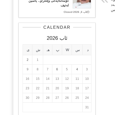
کۆمەڵگایەکی وێڵکراو.. یاسین
‌د
لەتیف
س
ئاب 6, 2026 Closed
CALENDAR
ئاب 2026
د
س
W
پ
هـ
ش
ی
2
1
9
8
7
6
5
4
3
16
15
14
13
12
11
10
23
22
21
20
19
18
17
30
29
28
27
26
25
24
31