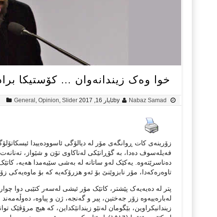
خوا وەک زیندانەوان … کۆستیکا برادا
Nabaz Samad
by
ئایار 16, 2017
Slider
,
Opinion
,
General
زۆرینەی کات ڕوانگەی مۆر لە دیالۆگی ئاسوودەییدا ئیسکاتۆلۆ
فەیلەسوف دەدا، بە گۆڕانێکی لەناکاوی تۆن و شێواز، تەنانەت
دەناسرێتەوە. یەکێک لەو ساتانە لە بەشی سێیەمدا هەیە، کاتێ
تاوەرەکەدا، مۆر نابزوێنێ بۆ ئەو هزرۆکەیە کە بۆ ماوەیەکی زۆ
پتر لە دەیەیەک پێشتر، کاتێک مۆر ئیشی لەسەر کتێبی دوا چوار
لەبارەییەوە زۆر جەختین، پیر و گەنجە، ژن و پیاوە، دەوڵەمەند و