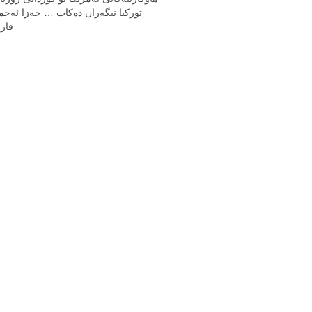
توركیا نیگه‌ران ده‌كات … جه‌زا ئه‌حمه
فار