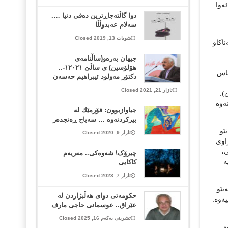
ەوا
دوا گاڵته‌جاڕترین دەقى دنیا ….
سەلام عەبدوڵڵا
شوبات 13, 2019 Closed
ناکاو
جیهان بەرەو(ساڵنامەی
هۆلۆسین) ی ساڵێ ١٢٠٢١-..
باس
دکتۆر مەولود ئیبراهیم حەسەن
ئازار 21, 2021 Closed
).
ەوە
جیاوازبوون: فۆرمێك له‌
بیركردنه‌وه‌ … سه‌باح ڕه‌نجده‌ر
ێو
ئازار 9, 2020 Closed
اوی
ی،
چیرۆک\ شەوەکی.. مەریەم
ە
کاکایی
ئازار 7, 2023 Closed
نێو
حکومەتی دوای هەڵبژاردن لە
یەوە.
عێراق.. عوسمانی حاجی مارف
تشرینی یەکەم 16, 2025 Closed
و