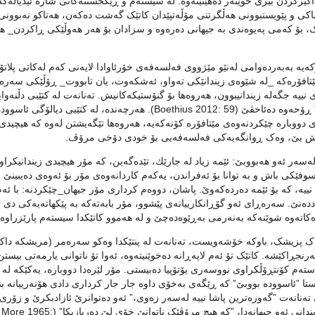
بەڕوونی سزای داگیرکردن بیری خوێنەر دەهێنێتەوە. لە سیستەم و ڕێکخستنەکانی شارە ئیدیالەک
اکی و پێویستبوونی هەڵگرتنی مۆڵەتپێدان کاتێک گەشت دەکەن، هەتاکو نەبوونی
ێک، بۆ کەمی پەیوەندی بە جیهانی دەرەوە و سزادان بۆ هەر هەوڵێکی ڕاکردن_ ه
یە بەبەردەوامی لەنێو مێژووی فەلسەفەی خۆرئاوادا لایەنی کەم لەکاتی پلاتۆ
ا مێتافۆرەکە _لە شێوەی زیندانێکی تەواو، ئەشکەوت، یان تابووت_ ڕۆڵێکی سەر
نییە جگەلە زیندانیبوون، هەروەها بۆ گنۆستیکەکانیش. تەنانەت لە کتێبی دڵنەوای
فەلسەفەدا بۆسیەس لە هەندێ پنتدا لەبارەی ”زیندانی زەمینی” ڕۆحەوە دەئاخڤێ (Boethius 2012: 59). هەرچەندە، لە کتێبی دیالۆ
دووبارە چێکردنەوەی مێتافۆرە کۆنەکەیە، هەروەها تێگەیشتن لەوە کە هیچیدی ت
راپیش بێ، وەک ڕوانگەیەکی فەلسەفەیی بۆ خودی دۆخی مرۆڤ.
ەسەر ئەو هەبووبێ: ئێمە زیاد لە جارێك، تێدەگەین، کە مۆر هیچیدی زیندانیکرا
فێکی باش و بە توانا بۆ ئەفراندن، یەکەم کاردانەوەی مۆر بۆ ئەوەی دەیبینێ ل
نییە، کە بۆ ئێمە دەردەکەوێ. پاشان، دووەم کرداری مۆر جیهان_چێکردنە: با ئەم
اددەنێ. سەرەڕای ئەو گۆڕانکارییانەی پێشوو، مۆر بابەتەکە بە پێکهاتەیەکی دی
کاتەوە شوێنەکە بەنەرمی بەڕێوەدەچێ و لە هەموو کاتێکدا سیستەم پارێزراوە.
 وەک پزیشک، باوکە خۆشەویست، تەنانەت لە پنتێکدا وەکو سەرەمر (مریشکە داک
نجڕاکێشە. کاتێک تۆ ئەم لاپەڕانە دەخوێنیتەوە، ئەوا تۆ ناتوانی یارمەتی بیستن
ئاستەم کۆنتڕۆڵکراوی نووسەری یۆتۆپیا دەبیستی. مۆر لێرەدا دووبارە، یەکێکە لە
 ”ئاسوودە بووبێ” کە ڕێگەی بەخۆی داوە جار جار کرداری دادی هۆنەرییانە بن
تەنانەت ”گەورەترین پاشا نییە لەسەر زەوی،” ئەو دەتوانرێ ئازادبکرێ و زۆری
بکرێ ”لەلایەن یاساکانی خواوە” بۆ بەسەربردنی سزاکەی لە زیندانی ئەو جیهانەدا، ”کە هیچ مرۆڤێک ناتوانێ خۆی لێ دەربازبکا” (More 1965: