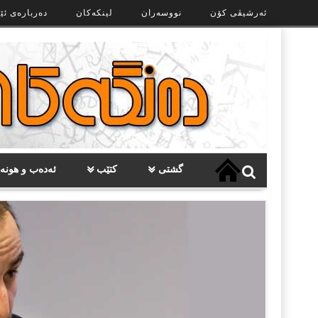
Ski
ئەرشیڤی کۆن
نووسەران
لینکەکان
دەربارەی ئێ
t
th
conten
گشتی
کتێب
ئەدەب و هونە