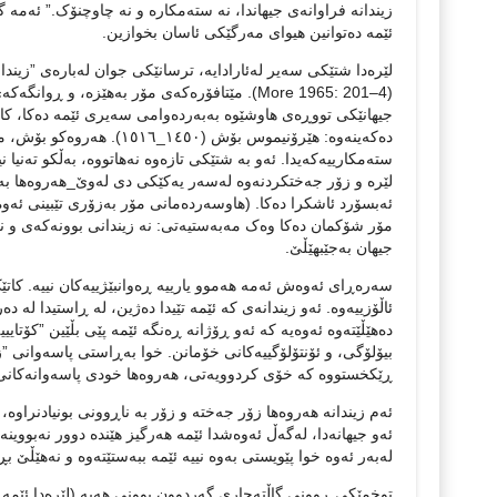
زیندانە فراوانەی جیهاندا، نە ستەمکارە و نە چاوچنۆک.” ئەمە
ئێمە دەتوانین هیوای مەرگێکی ئاسان بخوازین.
لێرەدا شتێکی سەیر لەئارادایە، ترسانێکی جوان لەبارەی ”زیندا
(More 1965: 201–4). مێتافۆرەکەی مۆر بەهێزە،
جیهانێکی تووڕەی هاوشێوە بەبەردەوامی سەیری ئێمە دەکا، کاتێ
دەکەینەوە: هێرۆنیموس بۆش 
ستەمکارییەکەیدا. ئەو بە شتێکی تازەوە نەهاتووە، بەڵکو تەنیا
لێرە و زۆر جەختکردنەوە لەسەر یەکێکی دی لەوێ_هەروەها ب
ئەبسۆرد ئاشکرا دەکا. (هاوسەردەمانی مۆر بەزۆری تێبینی ئەوە
مۆر شۆکمان دەکا وەک مەبەستیەتی: نە زیندانی بوونەکەی و ن
جیهان بەجێبهێڵێ.
سەرەڕای ئەوەش ئەمە هەموو یارییە ڕەوانبێژییەکان نییە. کا
ئاڵۆزییەوە. ئەو زیندانەی کە ئێمە تێیدا دەژین، لە ڕاستیدا لە
دەهێڵێتەوە ئەوەیە کە ئەو ڕۆژانە ڕەنگە ئێمە پێی بڵێین ”کۆتایی
بیۆلۆگی، و ئۆنتۆلۆگییەکانی خۆمانن. خوا بەڕاستی پاسەوانی ”ز
ڕێکخستووە کە خۆی کردوویەتی، هەروەها خودی پاسەوانەکانی 
ئەم زیندانە هەروەها زۆر جەختە و زۆر بە ناڕوونی بونیادنراوە،
ئەو جیهانەدا، لەگەڵ ئەوەشدا ئێمە هەرگیز هێندە دوور نەبووینە
لەبەر ئەوە خوا پێویستی بەوە نییە ئێمە ببەستێتەوە و نەهێڵێ بڕۆین، نە
توخمێکی ڕوونی گاڵتەجاری گەردوون بوونی هەیە (لێرەدا ئێمە ل