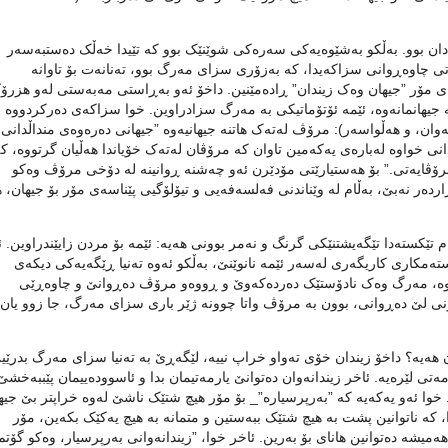
دان بوو. بەڵکو بەشێوەیەکی سەرەکی شوێنێک بوو کە تێیدا خەڵک دەستبەسەر
تی چاوەڕوانی سزاکەیدا، کە بەزۆری سزای مەرگ بوو، تەنانەت بۆ تاوانە
ی مۆر ”جیهان وەک زیندان” ڕادەمێنین. داخۆ ئەو بەڕاستی مەبەستی لەو هزرۆ
ە جیهانمانەوە، ئێمە ئۆتۆماتیکی بە مەرگ سزادراوین. خوا سزاکەی دەرکردووە
نەوان، و هەڵواسەر): مرۆڤ لەتەک هاتنە جیهانیەوە ”جیهانی دەرەوەی منداڵدانی
نی خواوە لەبارەی یەکەمین تاوان کە مرۆڤان لەتەک خۆیاندا هەڵیان گرتووە، ک
مرۆڤایەتی.” بۆ هەستیارێتی مۆدێرن ئەو چەشنە ڕوانینە لە دۆخی مرۆڤ وەکو
ەر نەبێ، بەڵام لە وێناندنی فەلسەفەیی و تیۆلۆگیی پێناسەی مۆر بۆ جیهان، ه
 تێکستەدا تێگەیشتنێکی گرنگ و نەمر بوونی هەیە: ئێمە بۆ مردن زایێندراوین. 
ەمکاری کاریگەری لەسەر ئێمە نانوێنێ، بەڵکو ئەوە تەنیا ڕێگەیەکی دیکەی
ونەوە، مەرگ وەک نادۆستێک دەردەکەوێ و ڕووەو مرۆڤ دەڕوانێ و چاوەڕێی
More 1965: 199–201). گرنگ نییە چۆنی لێ دەڕوانی، بوون بە مرۆڤ واتا چوونە ژێر باری سزای مەرگ، جا زوو یان
ان هەیە؟ داخۆ زیندان خۆی تەواو خراپ نییە، لێگەڕێ بە تەنیا سزای مەرگ بدرێی
رمەتی لێرەیە. ئاخر زیندانەوان دەتوانێ یارمەتیمان بدا و ئاسوودەییمان پێببەخشێ
. خوا ئەو یەکەیە کە ”بەرپرسیارە”_ بۆ مۆر هیچ شتێک ناشێ لەوە خراپتر بێ جیه
، کە ناتوانین پشت بە هیچ شتێک ببەستین و متمانە بە هیچ یەکێک بکەین، مۆر
 هەمیشە دەتوانین هانای بۆ بەرین. ئاخر خوا، ”زیندانەوانی بەرپرسیار، وەکو گۆتم