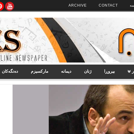
مە
CONTACT
ARCHIVE
ر
بیروڕا
ژنان
دیمانە
مارکسیزم
دەنگەکان