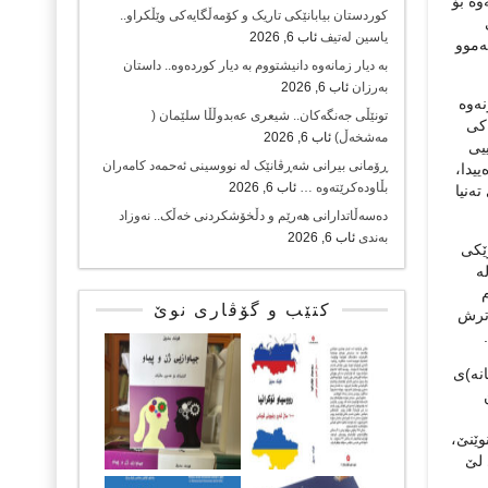
ەوە بۆ
کوردستان بیابانێکی تاریک و کۆمەڵگایەکی وێڵکراو..
یاسین لەتیف
ئاب 6, 2026
ەموو
بە دیار زمانەوە دانیشتووم بە دیار کوردەوە.. داستان
بەرزان
ئاب 6, 2026
نەوە
تونێڵی جەنگەکان.. شیعری عەبدوڵڵا سلێمان (
ەکی
مەشخەڵ)
ئاب 6, 2026
یی
ڕۆمانی بیرانی شەڕڤانێک لە نووسینی ئەحمەد کامەران
گی ئاسوودەییدا،
بڵاودەکرێتەوە …
ئاب 6, 2026
ەنیا
دەسەڵاتدارانی هەرێم و دڵخۆشکردنی خەڵک.. نەوزاد
بەندی
ئاب 6, 2026
وێکی
ە
کتێب و گۆڤاری نوێ
 ترش
انە)ی
وێنێ،
 لێ