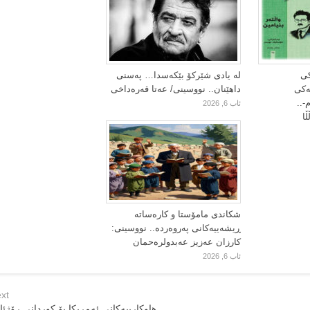
کی
لە یادی شێرکۆ بێکەسدا… پەسنی
یەکی
داهێنان.. نووسینی/ عەتا قەرەداخی
-..
ئاب 6, 2026
ا
شکاندی مامۆستا و کارەساتە
ڕیشەییەکانی پەروەردە.. نووسینی:
کارزان عەزیز عەبدولرەحمان
ئاب 6, 2026
xt
هاوكارییه‌كانی ئه‌مریكا بۆ كوردانی رۆژئاو