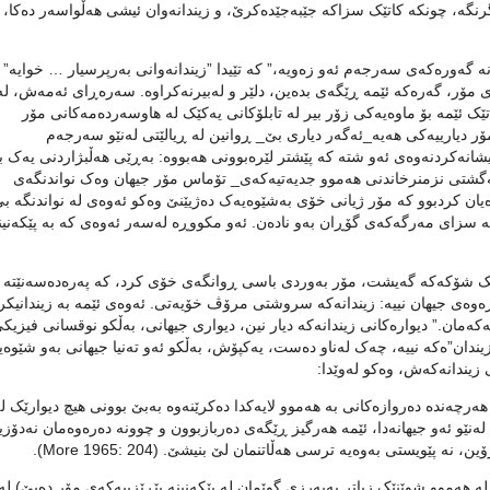
 گرنگە، چونکە کاتێک سزاکە جێبەجێدەکرێ، و زیندانەوان ئیشی هەڵواسەر دەکا، ئ
نە گەورەکەی سەرجەم ئەو زەویە،” کە تێیدا ”زیندانەوانی بەرپرسیار … خوایە”
 و ڕوانگەکەی مۆر، گەرەکە ئێمە ڕێگەی بدەین، دلێر و لەبیرنەکراوە. سەرەڕای ئەمەش، لە
ک ئێمە بۆ ماوەیەکی زۆر بیر لە تابلۆکانی یەکێک لە هاوسەردەمەکانی مۆر
(١٤٥٠_١٥١٦). هەروەکو بۆش، مۆر دیارییەکی هەیە_ئەگەر دیاری بێ_ ڕوانین لە ڕیالێتی لەنێو سەرجەم
 نیشانەکردنەوەی ئەو شتە کە پێشتر لێرەبوونی هەبووە: بەڕێی هەڵبژاردنی یەک 
ەگشتی نزمنرخاندنی هەموو جدیەتیەکەی_ تۆماس مۆر جیهان وەک نواندنگەی
یان کردبوو کە مۆر ژیانی خۆی بەشێوەیەک دەژیێنێ وەکو ئەوەی لە نواندنگە بێ
ە سزای مەرگەکەی گۆڕان بەو نادەن. ئەو مکووڕە لەسەر ئەوەی کە بە پێکەنین
تێک شۆکەکە گەیشت، مۆر بەوردی باسی ڕوانگەی خۆی کرد، کە پەرەدەسەنێتە ن
 دەرەوەی جیهان نییە: زیندانەکە سروشتی مرۆڤ خۆیەتی. ئەوەی ئێمە بە زیندانیکر
یەکەمان.” دیوارەکانی زیندانەکە دیار نین، دیواری جیهانی، بەڵکو نوقسانی فیزیک
یندان”ەکە نییە، چەک لەناو دەست، یەکپۆش، بەڵکو ئەو تەنیا جیهانی بەو شێوەی
زیندانەکەش، وەکو لەوێدا:
 هەرچەندە دەروازەکانی بە هەموو لایەکدا دەکرێنەوە بەبێ بوونی هیچ دیوارێک لە
 لەنێو ئەو جیهانەدا، ئێمە هەرگیز ڕێگەی دەربازبوون و چوونە دەرەوەمان نەدۆزی
 پێویستی بەوەیە ترسی هەڵاتنمان لێ بنیشێ. (More 1965: 204).
ە هەموو شوێنێک زیاتر بەبەرزی گوێمان لە پێکەنینە بێڕێزییەکەی مۆر دەبێ) لە