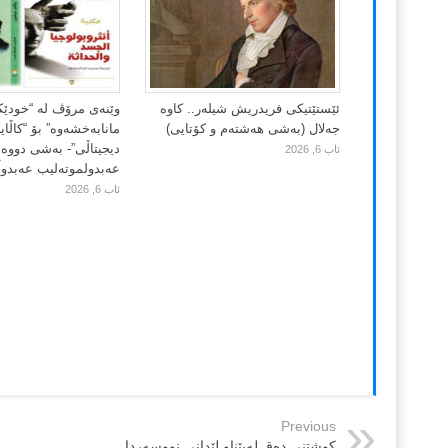
ئێستێتیکی فریدریش شیلەر.. کاوە
وێنەی مرۆڤ لە “خودێ
جەلال (بەشی هەشتەم و کۆتایی)
مانابەخشەوە” بۆ “کاڵا
دیجیتاڵی”- بەشی دووەم
ئاب 6, 2026
عەبدولموتەلیب عەبدوڵڵ
ئاب 6, 2026
Previous
کوشتنی دەق لەپێناو لێدانی نووسەردا …