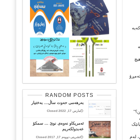
کەیە
ە
یچ
ئەمڕۆ
RANDOM POSTS
بەرهەمی حەوت ساڵ… بەختیار
ن؟”
مارس 17, 2022 Closed
ئه‌مریكاو نه‌وه‌ی نوێ‌ … سمكۆ
انێک
عه‌بدولكه‌ریم
، لەم
تشرینی دووەم 17, 2017 Closed