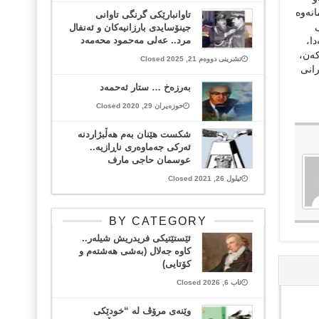
انەوە
تاوانبارێكی گرنگی تاوانی
جینۆسایدی بارزانیەكان و ئەنفال
ا،
مرد.. عەلی مەحمود محەمەد
کەن،
تشرینی دووەم 21, 2025 Closed
رانی
به‌رزه‌خ … ستار ئه‌حمه‌د
حوزەیران 29, 2020 Closed
شکست هێنان بەم هەڵبژاردنە
ئەرکی جەماوەری ناڕازیە..
عوسمان حاجی مارف
ئیلول 26, 2021 Closed
BY CATEGORY
ئێستێتیکی فریدریش شیلەر..
کاوە جەلال (بەشی هەشتەم و
کۆتایی)
ئاب 6, 2026 Closed
وێنەی مرۆڤ لە “خودێکی