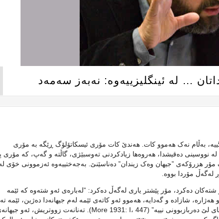
تان … لە ئینگلیزییەوە: نەبەز سەمەد
گییە، بەڵام نەک هەموو کات. هەندێ کات مۆری ئیسکاتۆلۆگ ڕێگە بە مۆری
 لە نووسینی دەقیشدا، هەروەها زیادکردنی تەوسبێژی، گاڵتە و گەپ، کە مۆری 
ک مۆر هزرۆکەی ”جیهان وەک زیندان” دەناسێنێ. بەجەختییەوە ئەزموونی خۆی لە
ر لەگەڵ مۆردا بووە.
 شتەکان دەکرد، مۆر پێشتر یاری لەگەڵ دەکرد: ”لەبارەی ئەو شتەوە کە ئێمە
 هەژارە، شازادە و گەدایە، هەموو ئەو کاتەی ئێمە لەم جیهانەدا دەژین، ئێمە تەن
زیندانیکراوین، بێگومان لەنێو زیندانێکداین، کە هیچ مرۆڤێک توانای لێ دەربازبوونی نییە” (More 1931: I، 447). تەنانەت زووتری