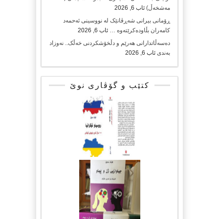
مەشخەڵ)
ئاب 6, 2026
ڕۆمانی بیرانی شەڕڤانێک لە نووسینی ئەحمەد
کامەران بڵاودەکرێتەوە …
ئاب 6, 2026
دەسەڵاتدارانی هەرێم و دڵخۆشکردنی خەڵک.. نەوزاد
بەندی
ئاب 6, 2026
کتێب و گۆڤاری نوێ