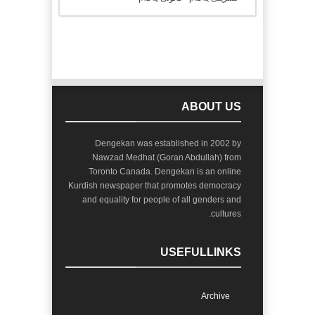
ABOUT US
Dengekan was established in 2002 by
Nawzad Medhat (Goran Abdullah) from
Toronto Canada. Dengekan is an online
Kurdish newspaper that promotes democracy
and equality for people of all genders and
cultures.
USEFULLINKS
Archive