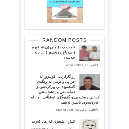
RANDOM POSTS
نامەیەک بۆ هاوڕێی شاعیرم
( سەباح ڕەنجدەر ) … ناڵە
حەسەن
ئیلول 13, 2020 Closed
ڕزگارکردنی کولتوور لە
خراپی و نزمی لە ڕێگەی
گەشەپێدانی بیرکردنەوەی
فەلسەفی و پێشخستنی
کارایی ڕەخنەیی و گفتوگۆی عەقڵانی.. ‏و . لە
عەرەبیەوە: یاسین لەتیف
کانونی یەکەم 24, 2025 Closed
ئێش.. شیعری فه‌رهاد که‌ریم
کانوونی دووەم 15, 2024 Closed