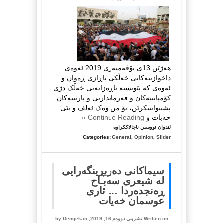
هەژێن 13ی نۆڤەمبەری 2019 ئەوەی
داخوازییەکانی خەڵکی ناڕازی ڕەوان و
ئەوەی کە پێویستە ناڕەزایەتی خەڵک دژی
کۆمپانییەکان و فەرمانداریی و پارتییەکان
پشتیوانیبکرێن، بۆ من وەک ئەلف و بێی
خەبات و
Continue Reading »
لە
لێدوان نووسین ناچالاککراوە
ناڕەزایەتییەکانی
Categories:
General
,
Opinion
,
Slider
عیراق
بەرەو
کوێ
سيماكانى ده‌ربڕينگه‌رايى
و
له‌ شيعرى سه‌بـاح
ئەگەرە
ڕه‌نجده‌ردا … ئارى
مەترسیدارەکان
عوسمان خه‌يات
…
هەژێن
Written on تشرینی دووەم 16, 2019, by
Dengekan