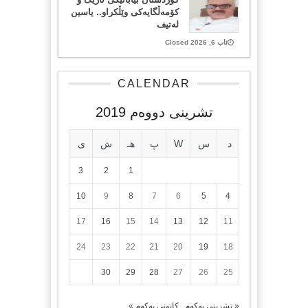
کۆمەڵگایەکی وێڵکراو.. یاسین
لەتیف
ئاب 6, 2026 Closed
CALENDAR
تشرینی دووەم 2019
د
س
W
پ
هـ
ش
ی
3
2
1
10
9
8
7
6
5
4
17
16
15
14
13
12
11
24
23
22
21
20
19
18
30
29
28
27
26
25
« تشرینی یەکەم
کانونی یەکەم »