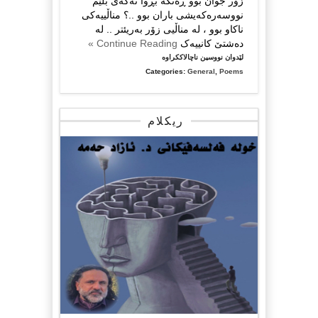
زۆر جوان بوو ڕەنگە بڕوا نەکەی بڵێم
نووسەرەکەیشی باران بوو ..؟ مناڵییەکی
ناکاو بوو ، لە مناڵیی زۆر بەریئتر .. لە
دەشتێ کانییەک
Continue Reading »
لە
لێدوان نووسین ناچالاککراوە
چیرۆکێکی
Categories:
General
,
Poems
بێ
کۆتایی
…
ریکلام
نەوزاد
بەندی