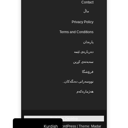
Contact
ماڵ
Privacy Policy
Terms and Conditions
پارەدان
دەربارەی ئێمە
سەبەتەی کڕین
فرۆشگا
نووسەرانی دەنگەکان..
هەژمارەکەم
Switch to Desktop
Kurdish
Proudly powered by WordPress
|
Theme:
Madar