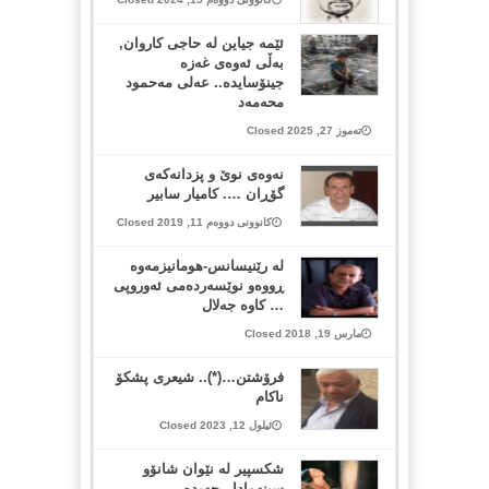
ئێمە جیاین لە حاجی كاروان,
بەڵی ئەوەی غەزە
جینۆسایدە.. عەلی مەحمود
محەمەد
تەموز 27, 2025 Closed
نەوەی نوێ و پزدانەکەی
گۆڕان …. کامیار سابیر
کانوونی دووەم 11, 2019 Closed
لە رێنیسانس-هومانیزمەوە
ڕووەو نوێسەردەمى ئەوروپى
… کاوە جەلال
مارس 19, 2018 Closed
فرۆشتن…(*).. شیعری پشکۆ
ناکام
ئیلول 12, 2023 Closed
شكسپیر له‌ نێوان شانۆو
سینه‌مادا.. حه‌یده‌ر