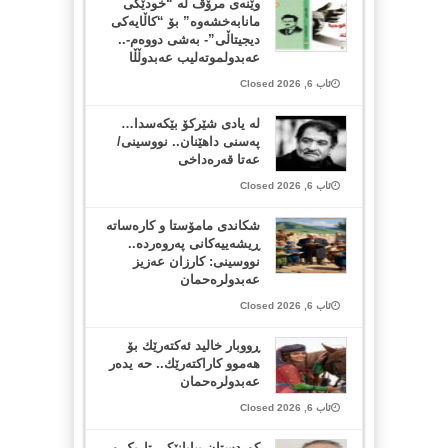
وێنەی مرۆڤ لە “خودێکی
مانابەخشەوە” بۆ “کاڵایەکی
دیجیتاڵی”- بەشی دووەم-..
عەبدولموتەلیب عەبدوڵڵا
ئاب 6, 2026 Closed
لە یادی شێرکۆ بێکەسدا…
پەسنی داهێنان.. نووسینی/
عەتا قەرەداخی
ئاب 6, 2026 Closed
شکاندی مامۆستا و کارەساتە
ڕیشەییەکانی پەروەردە..
نووسینی: کارزان عەزیز
عەبدولرەحمان
ئاب 6, 2026 Closed
ڕووبار خالید ئەكتەرێك بۆ
هەموو كاراكتەرێك.. حه یدەر
عەبدولرەحمان
ئاب 6, 2026 Closed
کوردستان بیابانێکی تاریک و