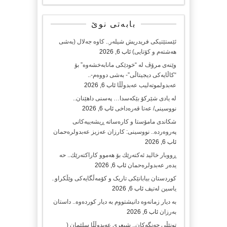
بابەتی نوێ
ئێستێتیکی فریدریش شیلەر.. کاوە جەلال (بەشی
هەشتەم و کۆتایی)
ئاب 6, 2026
وێنەی مرۆڤ لە “خودێکی مانابەخشەوە” بۆ
“کاڵایەکی دیجیتاڵی”- بەشی دووەم-..
عەبدولموتەلیب عەبدوڵڵا
ئاب 6, 2026
لە یادی شێرکۆ بێکەسدا… پەسنی داهێنان..
نووسینی/ عەتا قەرەداخی
ئاب 6, 2026
شکاندی مامۆستا و کارەساتە ڕیشەییەکانی
پەروەردە.. نووسینی: کارزان عەزیز عەبدولرەحمان
ئاب 6, 2026
ڕووبار خالید ئەكتەرێك بۆ هەموو كاراكتەرێك.. حه
یدەر عەبدولرەحمان
ئاب 6, 2026
کوردستان بیابانێکی تاریک و کۆمەڵگایەکی وێڵکراو..
یاسین لەتیف
ئاب 6, 2026
بە دیار زمانەوە دانیشتووم بە دیار کوردەوە.. داستان
بەرزان
ئاب 6, 2026
تونێڵی جەنگەکان.. شیعری عەبدوڵڵا سلێمان (