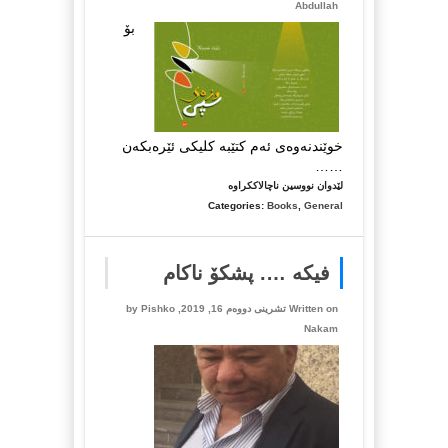
Abdullah
بۆ
خوێندنەوەی ئەم کتێبە کلیکی ئێرەبکەن
……
لە
لێدوان نووسین ناچالاککراوە
کتێبی
Categories:
Books
,
General
شیعری/
وزەی
سپی
فیکە …. پشکۆ ناکام
…
دڵشاد
Written on تشرینی دووەم 16, 2019, by
Pishko
عەبدوڵڵا
Nakam