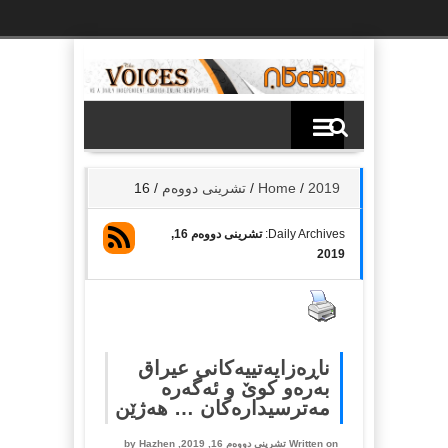
Ski
t
th
conten
2019
/
Home
/
تشرینی دووەم
/
16
Daily Archives:
تشرینی دووەم 16,
2019
ناڕەزایەتییەکانی عیراق
بەرەو کوێ و ئەگەرە
مەترسیدارەکان … هەژێن
Written on تشرینی دووەم 16, 2019, by
Hazhen