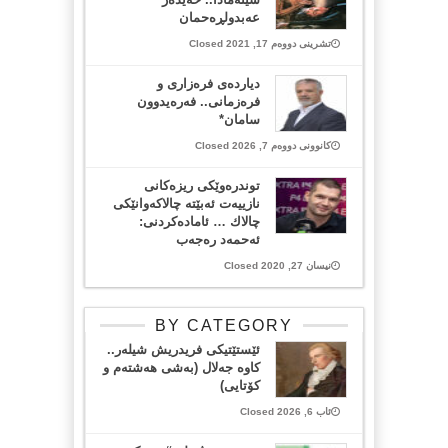
عه‌بدولڕه‌حمان
تشرینی دووەم 17, 2021 Closed
دیاردەی فرەزاری و
فرەزمانی.. فەرەیدوون
سامان*
کانوونی دووەم 7, 2026 Closed
توندره‌وێكی ریزه‌كانی
نازییه‌ت ئه‌بێته‌ چالاكه‌وانێكی
چالاك … ئاماده‌كردنی:
ئه‌حمه‌د ره‌جه‌ب
نیسان 27, 2020 Closed
BY CATEGORY
ئێستێتیکی فریدریش شیلەر..
کاوە جەلال (بەشی هەشتەم و
کۆتایی)
ئاب 6, 2026 Closed