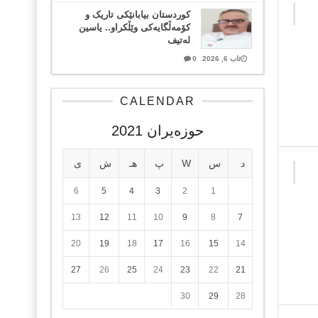
کوردستان بیابانێکی تاریک و
کۆمەڵگایەکی وێڵکراو.. یاسین
لەتیف
ئاب 6, 2026
0
CALENDAR
حوزه‌یران 2021
د
س
W
پ
هـ
ش
ی
6
5
4
3
2
1
13
12
11
10
9
8
7
20
19
18
17
16
15
14
27
26
25
24
23
22
21
30
29
28