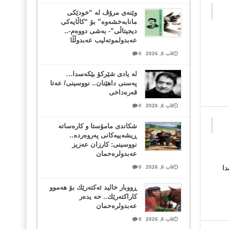
وێنەی مرۆڤ لە “خودێکی
مانابەخشەوە” بۆ “کاڵایەکی
دیجیتاڵی”- بەشی دووەم-..
عەبدولموتەلیب عەبدوڵڵا
ئاب 6, 2026
0
لە یادی شێرکۆ بێکەسدا…
پەسنی داهێنان.. نووسینی/ عەتا
قەرەداخی
ئاب 6, 2026
0
شکاندی مامۆستا و کارەساتە
ڕیشەییەکانی پەروەردە..
نووسینی: کارزان عەزیز
عەبدولرەحمان
دا
ئاب 6, 2026
0
ڕووبار خالید ئەكتەرێك بۆ هەموو
كاراكتەرێك.. حه یدەر
عەبدولرەحمان
ئاب 6, 2026
0