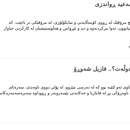
ه‌عید ڕواندزی
 مرۆڤێك له‌ ڕووی كۆمه‌ڵایه‌تی و سایكۆلۆژی، له‌ مرۆڤێكی تر ناچێت. كه‌
بوون، ئه‌وا بیركردنه‌وه‌ و دید و تێڕوانین و هه‌ڵوێستیشیان له‌ كاركردن جیاواز
..
اوی ئەو کتێبە بوو کە لە دەرسی مێژوو، لە پۆلی دووی ناوەندی، سەرەتای
ناوەڕۆکی پڕ لە فانتازیا و حەکایەتی بێسەروبەر و ڕووداوە سەیرەسەمەرەکان