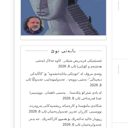
بابەتی نوێ
ئێستێتیکی فریدریش شیلەر.. کاوە جەلال (بەشی
هەشتەم و کۆتایی)
ئاب 6, 2026
وێنەی مرۆڤ لە “خودێکی مانابەخشەوە” بۆ “کاڵایەکی
دیجیتاڵی”- بەشی دووەم-.. عەبدولموتەلیب عەبدوڵڵا
ئاب
6, 2026
لە یادی شێرکۆ بێکەسدا… پەسنی داهێنان.. نووسینی/
عەتا قەرەداخی
ئاب 6, 2026
شکاندی مامۆستا و کارەساتە ڕیشەییەکانی پەروەردە..
نووسینی: کارزان عەزیز عەبدولرەحمان
ئاب 6, 2026
ڕووبار خالید ئەكتەرێك بۆ هەموو كاراكتەرێك.. حه یدەر
عەبدولرەحمان
ئاب 6, 2026