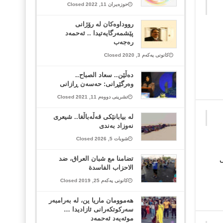
حوزەیران 11, 2022 Closed
رووداوه‌كان له‌ رۆژانی
پێشمه‌رگایه‌تیدا .. ئه‌حمه‌د
ره‌جه‌ب
کانونی یەکەم 3, 2020 Closed
دەڵێن.. سعاد الصباح..
وەرگێڕانی: حەسەن ڕازانی
تشرینی دووەم 11, 2021 Closed
لە بیابانێکی قەڵەباڵغا.. شیعری
نەوزاد بەندی
شوبات 5, 2026 Closed
تضامنا مع شبان العراق، ضد
ی
الاحزاب الفاسدة
کانونی یەکەم 25, 2019 Closed
هەموومان ماریا ین، لە بەرامبەر
سەرکوتکەرانی ئازادیدا …
موئەیەد ئەحمەد