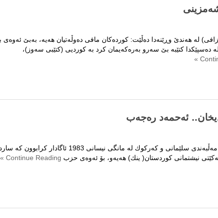
شەمزینی
ى) لە هەندێ وڕێنەدا دەڵێت: کوردەکان مافى دەوڵەتیان هەیە، بەبێ ئەوەى ب
ە دەسپێکدا کتێبە بێ سەرو بەرەکەیمان کرد بە کوردیى (کتێبى سەوز)،
ى
.
دیخان.. ئه‌حمه‌د ره‌جه‌ب
وانه‌كانی ژیان : هاورێیانی مه‌ڵبه‌ندی سلێمانی و كه‌ركوك له‌ مانگی نیسانى 1983 ئاگادار كرابوون ك
‌كێتی نیشتمانی كوردستان( ینك) هه‌یه‌و، بۆ ئه‌وه‌ی حزب
Continue Reading »