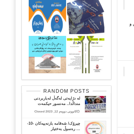
 و
RANDOM POSTS
لە دژایەتی لەگەڵ لەباربردنی
منداڵدا.. مەنسور حیکمەت
کانوونی دووەم 12, 2023 Closed
چیرۆک/ شەقامە بازنەییەکان -10-
… رەسوڵ بەختیار