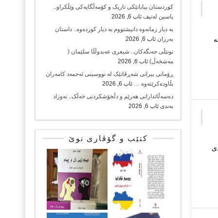
کوردستان بیابانێکی تاریک و کۆمەڵگایەکی وێڵکراو..
یاسین لەتیف
ئاب 6, 2026
بە دیار زمانەوە دانیشتووم بە دیار کوردەوە.. داستان
ە
بەرزان
ئاب 6, 2026
تونێڵی جەنگەکان.. شیعری عەبدوڵڵا سلێمان (
مەشخەڵ)
ئاب 6, 2026
ڕۆمانی بیرانی شەڕڤانێک لە نووسینی ئەحمەد کامەران
بڵاودەکرێتەوە …
ئاب 6, 2026
دەسەڵاتدارانی هەرێم و دڵخۆشکردنی خەڵک.. نەوزاد
بەندی
ئاب 6, 2026
کتێب و گۆڤاری نوێ
ه‌ ساردی