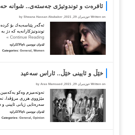
ئافرەت و توندوتیژی جەستەی.. شوانە حە
Written on حوزه‌یران 29, 2021, by
Shwana Hassan Abubaker
ئەگەر پێناسەیەك بۆ كردە
توندوتیژكارانەیە كە دژ ب
Continue Reading »
لە
لێدوان نووسین ناچالاککراوە
ئافرەت
Categories:
General
,
Women
و
توندوتیژ
جەستەی.
خێڵ و ئایینی خێڵ.. ئاراس سەعید
شوانە
حەسەن
Written on حوزه‌یران 29, 2021, by
Aras Mamsaed
ئەبوبەکر
تەوتەمیزم وەکو یەکەمین ئ
مێژووی هزری مرۆڤدا، تەوت
سەرەتایی ژیانی ئایینی و د
لە
لێدوان نووسین ناچالاککراوە
خێڵ
Categories:
General
,
Opinion
و
ئایینی