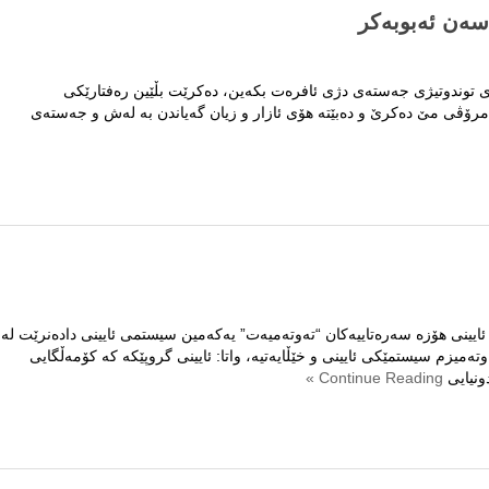
سەن ئەبوبەکر
ی توندوتیژی جەستەی دژی ئافرەت بكەین، دەكرێت بڵێین رەفتارێكی
ە مرۆڤی مێ دەکرێ و دەبێتە هۆی ئازار و زیان گەیاندن بە لەش و جەستەی
ی
.
ایینی هۆزە سەرەتاییەکان “تەوتەمیەت” یەکەمین سیستمی ئایینی دادەنرێت لە
ەمیزم سیستمێکی ئایینی و خێڵایەتیە، واتا: ئایینی گروپێکە کە کۆمەڵگایی
ونیایی
Continue Reading »