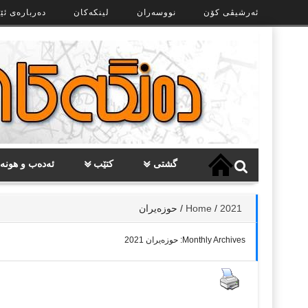
Ski
ئەرشیڤی کۆن
نووسەران
لینکەکان
دەربارەی ئێ
t
th
conten
گشتی
کتێب
ئەدەب و هونە
2021
/
Home
/
حوزه‌یران
Monthly Archives:
حوزه‌یران 2021