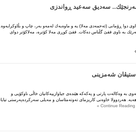
 سه‌رنجێك.. سه‌دیق سه‌عید ڕواندزی
ناوی دوا ڕۆمانی (ئه‌حمه‌دی مه‌لا) یه‌ و ماوه‌یه‌ك له‌مه‌و به‌ر، چاپ و بڵاوكرایه‌وه‌.
ه‌رێك به‌ ناوی فقێ گڵناس ده‌كات. فقێ كوڕی مه‌لا كۆتره‌، مه‌لاكۆتر دوای
كان
وه‌
. ستیڤان شەمزینی
..
بە وەکالەت پارتی و پەکەکە هێندەی جیاوازییەکانیان خاڵی ناوکۆیی و
ا هەیە. هەردوولا خاوەنی کاریزمای تەوتەمئاسان و مەیلی سەرکردەپەرستی تیایان
Continue Read
ی