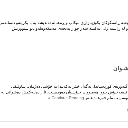
یخان..
شە ڕاستگۆکان بکوژێبازاڕی میکاب و ڕەعنالە ئەندێشە بە با بکرێئەو دەمانەمن
 لە ڕاستە ڕێی یەکینبە سەر چوار پەنجەی مەمکەوەلەو دیو سنووریش
شـوان
گـەورەی کوردستاندا، لەگەڵ خـێزانەکەیـدا بە خۆشی دەژیـان. پیـاوێـکی
ـسەخـۆش بـوو. هەمـووان خـۆشـیان دەویـسـت. تا رادەیـەکـیش دەیتـوانی بە
ـووسـیـت.مام فەرهـاد هـەر
Continue Reading »
فـرۆش
: