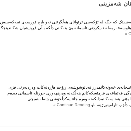
ڤان شەمزینی
.
عەشقێک کە جگە لە تۆکەسی ترتوانای هەڵگرتنی ئەو بارە قورسەی نییەکەسیش
اوسەفەرمەلە تەیکردنی ئاسمانە بێ بنەکانی دڵکە باڵی فڕینیشیان شکاندینجگە
ی ئینجانەی خەونەکانمدرز نەباتوشوشەی ڕۆحم هاڕەنەکات وەرەپەرتی قژی
ەگی قەتماغەی فرمێسکەکانم هەڵکەنە وەرههەوری حوزنلە ئاسمانی دیدەم
امێنی هەناسەکانمدابکەنە وەرە جانتایەکدڵخۆشی بێنەلەبنمیچی
 دڵۆپ ئارامیتبڕژێنه ناو
Continue Reading »
م..