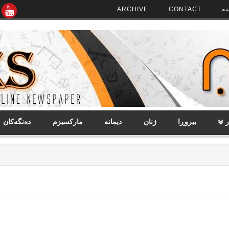
مە
CONTACT
ARCHIVE
ر
بیروڕا
ژنان
دیمانە
مارکسیزم
دەنگەکان