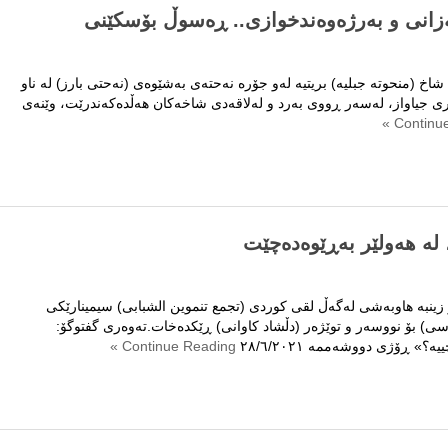
نه‌زانی و به‌رژه‌وه‌ندخوازی.. ڕه‌سوڵ بۆسكێنی
.
خ (منحوته‌ جبلیه‌) بریتیه‌ له‌و جۆره‌ نه‌حته‌ی به‌شێوه‌ی (نه‌حتی بارز) له‌ ناو
 جیاواز، له‌سه‌ر ڕووی به‌رد و له‌لاقه‌دی شاخه‌كان هه‌ڵده‌كه‌ندرێت، وێنه‌ی
‌رده‌كه‌ی
لە هەولێر بەڕێوەدەچێت
‌ندخوازی..
زینبە ھاوبەشی لەگەڵ لقی کوردی (تجمع تنموین الشبابی) سیمینارێکی
ی) بۆ نووسەر و توێژەر (دڵشاد کاوانی) ڕێکدەخات.تەوەری گفتوگۆ:
 ڕۆژی دووشەممە ٢٨/٦/٢٠٢١
Continue Reading »
ێکی
ی