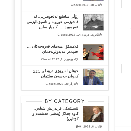
ئاب 18, 2019 Closed
رۆڵی ساطیع ئەلحوصریی، لە
فاشیزمی عوروبە و ناسیۆنالیزمی
عەرەبییدا…. کامیار سابیر
کانوونی دووەم 14, 2017 Closed
فلامینكۆ ..سه‌مای قه‌ره‌جه‌كان …
حه‌یده‌ر عه‌بدولڕه‌حمان
حوزەیران 1, 2017 Closed
خۆتان لە ڕۆژی درۆدا بپارێزن…
کاروان حەسەن سلێمان
ئازار 30, 2022 Closed
BY CATEGORY
ئێستێتیکی فریدریش شیلەر..
کاوە جەلال (بەشی هەشتەم و
کۆتایی)
ئاب 6, 2026
0